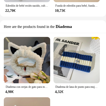
Edredón de bebé recién nacido, cubierta de edredón envuelta en paquete de una sola habitación de dibujos animados, patrón de animales, Material de terciopelo de Color puro, estilo de otoño e invierno
Funda de edredón para bebé, funda de almohada para recién nacido, Toalla de baño absorbente, bufanda de Color puro, patrón de dibujos animados, invierno, versión de primavera y otoño
22,70€
10,73€
Diadema
Here are the products found in the
Diadema con orejas de gato para mujer, bandana para lavar la cara, máscara facial, corbata para el pelo, accesorios para mascotas, tocado de estilo callejero, Otoño e Invierno
Diadema de lana de punto para mujer, diadema deportiva de borde ancho, cubierta cálida para recién nacidos, tocado de retazos de estilo coreano, Otoño e Invierno
4,98€
4,32€