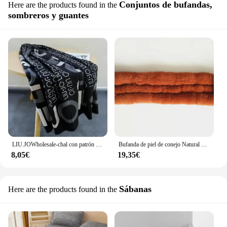
Conjuntos de bufandas,
Here are the products found in the
sombreros y guantes
LIU.JOWholesale-chal con patrón de letras largas negras para mujer, bufanda cálida, moda clásica, otoño e invierno, venta al por mayor
Bufanda de piel de conejo Natural para mujer y niña, calentador de cuello elástico, chal elegante de punto, Invierno
8,05€
19,35€
Sábanas
Here are the products found in the