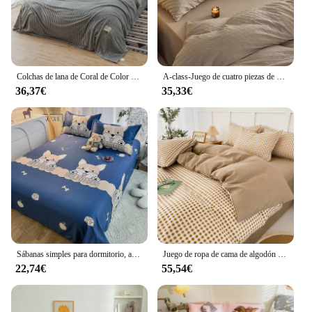
Colchas de lana de Coral de Color sólido, manta cálida para la oficina, chal ligero para la rodilla, manta de franela, felpa súper suave, 1 unidad
A-class-Juego de cuatro piezas de algodón puro cepillado, funda de edredón de algodón cálido, color sólido, 60 piezas, nuevo
36,37€
35,33€
Sábanas simples para dormitorio, artículos pequeños y frescos, algodón lavado, funda de edredón con estampado de dibujos animados
Juego de ropa de cama de algodón cepillado para dormitorio de estudiantes, sábanas pequeñas y frescas, funda de almohada, 4 piezas, nuevo estilo
22,74€
55,54€