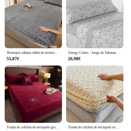
Bonenjoy-sábana cálida de invierno, ropa de cama de terciopelo de Taff de Color amarillo, cubierta de cama gruesa de 2 personas
Energy Colors - Juego de Sábanas Completo, 3 Piezas LIQUIDACIÓN. Pirineo Térmico Grosor 120g/m2 Otoño/Invierno.
55,87€
26,90€
Funda de colchón de terciopelo grueso, Protector de sábana de invierno, suave y cálido, Sábana bajera acolchada para cama King y Queen, 140/150/160/180x200cm
Funda de colchón de terciopelo en relieve 3D, Sábana de Tafferta, Sábana bajera cálida de invierno, Protector de colchón engrosado