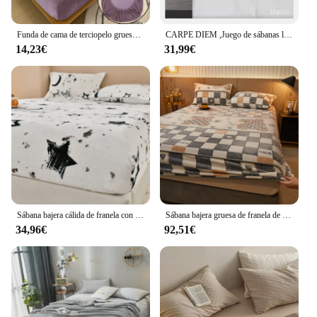
Funda de cama de terciopelo grueso de fibra de bambú para invierno, sábanas elásticas de lana de Coral esponjoso, ropa de cama doble de lujo para pareja
CARPE DIEM ,Juego de sábanas lisas completo 50% Algodon colores (Magenda,Gris,Perla,Aguamar,Rosa,Celeste,Blanco,Lino) cama 90, 105, 135, 150,160, 180)
14,23€
31,99€
Sábana bajera cálida de franela con estampado de estrellas para cama doble, Sábana de vellón, cubierta de colchón todo incluido, tamaño Queen/King, invierno, 180
Sábana bajera gruesa de franela de terciopelo, banda elástica, funda cálida fija, colchón, colchas de cama, fundas de almohada, tamaño King, Invierno
34,96€
92,51€