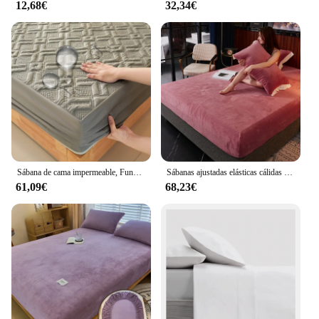
12,68€
32,34€
Sábana de cama impermeable, Funda de colchón acolchada, Protector de sábana ajustable, elástica, completa, Queen y King, 160/140x200cm, Invierno
Sábanas ajustadas elásticas cálidas y gruesas, Funda de colchón de invierno de franela ajustable, ropa de cama de terciopelo, 150/180/200, varios tamaños
61,09€
68,23€