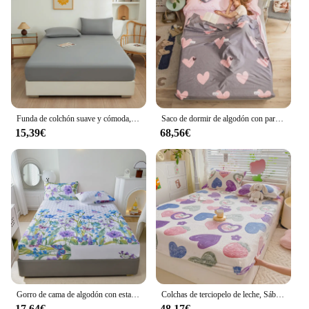
Funda de colchón suave y cómoda, Sábana bajera de Color puro con envoltura elástica, 180x200, 180x220, 200x230, novedad
Saco de dormir de algodón con partición, saco de dormir pequeño y fresco de estilo fresco para dormitorio, hotel y viaje, 1,2/1,6/2,0 m, 1 unidad, nuevo
15,39€
68,56€
Gorro de cama de algodón con estampado, funda de cama cálida y gruesa de 360 grados con colchón elástico, 90x200, 150x200, 200x220
Colchas de terciopelo de leche, Sábana bajera gruesa de franela, cabeceros cálidos, Sábana elástica alrededor de cama doble, Funda de colchón
17,64€
48,17€