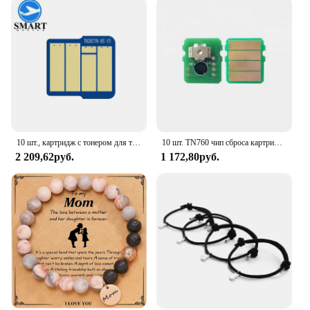
conscious. The TN760 Toner Cartridge is no
exception. It is crafted from recyclable materials,
reflecting our commitment to sustainability. By
choosing this toner cartridge, you are not only
investing in a reliable printing solution but also in a
greener future. With our commitment to quality and
sustainability, you can trust that your printing needs
are met with the utmost care and consideration.
10 шт., картридж с тонером для телефона
10 шт. TN760 чип сброса картриджа с тонером для Brother HL-L2375DW L2370DN L2350DW MFC-L2750DW L2730DW L2710DW L2710DN L2310D чип
2 209,62руб.
1 172,80руб.