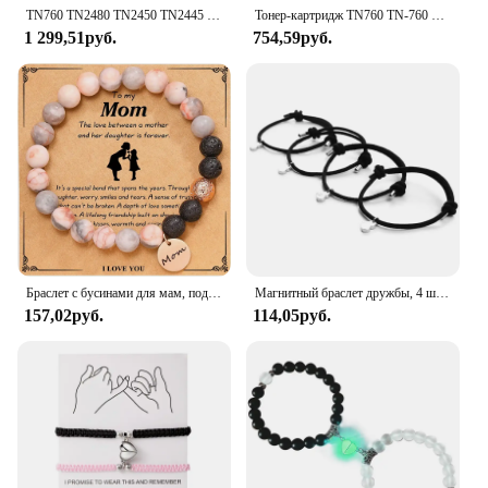
TN760 TN2480 TN2450 TN2445 TN2420 тонер-картридж для Brother HL-L2310D HL-L2350DN HL-L2370DN HL-L2375DW HL-L2395DW
Тонер-картридж TN760 TN-760 TN730, совместимый с Brother
1 299,51руб.
754,59руб.
Браслет с бусинами для мам, подвеска для мамы, незаменимый идеальный подарок для празднования дня рождения, годовщины, Дня благодарения или Дня матери
Магнитный браслет дружбы, 4 шт., браслет в форме сердца из сплава, плетеный шнур, регулируемые браслеты для женщин, хороший подарок для друзей и семьи
157,02руб.
114,05руб.