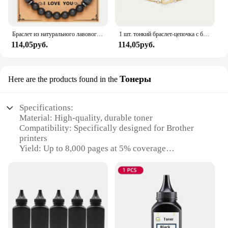
Браслет из натурального лавового камня, 8 мм, с черными бусинами
1 шт. тонкий браслет-цепочка с бусинами в форме буквы, простая Минималистичная цепочка для рук, украшение для ювелирных изделий унисекс
114,05руб.
114,05руб.
Тонеры
Here are the products found in the
Specifications:
Material: High-quality, durable toner
Compatibility: Specifically designed for Brother
printers
Yield: Up to 8,000 pages at 5% coverage
Color: Black
Package: Available in bulk sets
Warranty: 1-year manufacturer's warranty
Features:
|Wholesale|