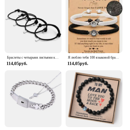
Браслеты с четырьмя листьями клевера, магнитные браслеты с надписью «Best Friend Forever Good Luck» для мужчин и женщин, подарочные браслеты
Я люблю тебя 100 языковой браслет парные подарки для девушки, моя любовь, душа, День святого Валентина
114,05руб.
114,05руб.