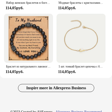
Набор женских браслетов в богемном стиле, штабелируемые украшения-бабочки, слон, якорь, подвеска, браслет с бусинами
Модные браслеты с кристаллами, подвеска в виде сердца, розового цвета
114,05руб.
114,05руб.
Браслет из натурального лавового камня, 8 мм, с черными бусинами
1 шт. тонкий браслет-цепочка с бусинами в форме буквы, простая Минималистичная цепочка для рук, украшение для ювелирных изделий унисекс
114,05руб.
114,05руб.
Inspire more in Aliexpress Business
©2023 Created by AliExpress -
Aliexpress Business Recommend