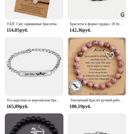
F42F 3 шт. одинаковые браслеты в форме сердца с дистанционными картами «Три сестры» из нержавеющей стали, браслет в форме дружбы
Браслеты в форме сердца с 26 буквами, регулируемый плетеный браслет ручной работы с именем A-Z для женщин и мужчин, браслет для пары дружбы
114,05руб.
142,36руб.
Его королева ее королевские браслеты для влюбленных женщин изогнутый эффектный подарок для пары императорская корона браслет для девушки бойфренда
Элегантный браслет ручной работы из бисера для тети из натурального камня, идеальный подарок на день рождения или Пасху с карточкой
165,89руб.
180,19руб.