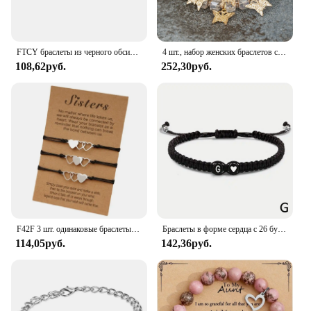
FTCY браслеты из черного обсидиана для пары, цепочки для мамы и папы в руке, подарок на день Святого Валентина, бусины из черного камня, ювелирные изделия, подарок
4 шт., набор женских браслетов с бусинами и бабочками
108,62руб.
252,30руб.
F42F 3 шт. одинаковые браслеты в форме сердца с дистанционными картами «Три сестры» из нержавеющей стали, браслет в форме дружбы
Браслеты в форме сердца с 26 буквами, регулируемый плетеный браслет ручной работы с именем A-Z для женщин и мужчин, браслет для пары дружбы
114,05руб.
142,36руб.