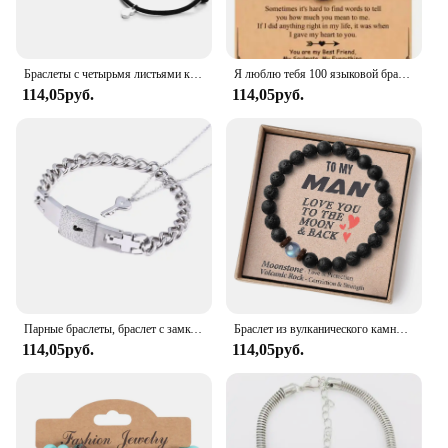
Браслеты с четырьмя листьями клевера, магнитные браслеты с надписью «Best Friend Forever Good Luck» для мужчин и женщин, подарочные браслеты
Я люблю тебя 100 языковой браслет парные подарки для девушки, моя любовь, душа, День святого Валентина
114,05руб.
114,05руб.
Парные браслеты, браслет с замком в форме сердца и ожерелье с ключом, чокер из нержавеющей стали, ювелирные изделия для влюбленных
Браслет из вулканического камня Kirykle для моего сына, эластичная веревка, подарок отцу на День отца, браслет из вулканического камня лунного камня для мужчин и женщин
114,05руб.
114,05руб.