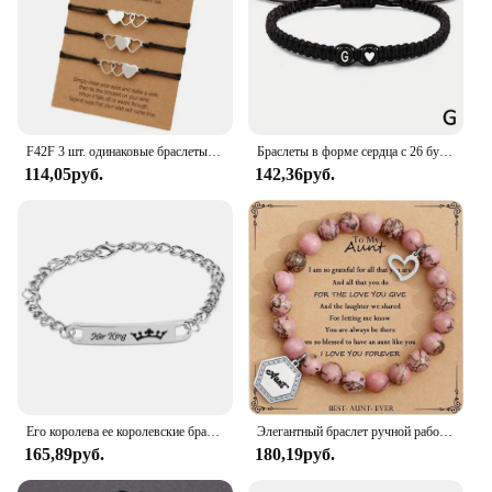
F42F 3 шт. одинаковые браслеты в форме сердца с дистанционными картами «Три сестры» из нержавеющей стали, браслет в форме дружбы
Браслеты в форме сердца с 26 буквами, регулируемый плетеный браслет ручной работы с именем A-Z для женщин и мужчин, браслет для пары дружбы
114,05руб.
142,36руб.
Его королева ее королевские браслеты для влюбленных женщин изогнутый эффектный подарок для пары императорская корона браслет для девушки бойфренда
Элегантный браслет ручной работы из бисера для тети из натурального камня, идеальный подарок на день рождения или Пасху с карточкой
165,89руб.
180,19руб.