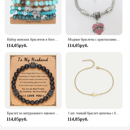
Набор женских браслетов в богемном стиле, штабелируемые украшения-бабочки, слон, якорь, подвеска, браслет с бусинами
Модные браслеты с кристаллами, подвеска в виде сердца, розового цвета
114,05руб.
114,05руб.
Браслет из натурального лавового камня, 8 мм, с черными бусинами
1 шт. тонкий браслет-цепочка с бусинами в форме буквы, простая Минималистичная цепочка для рук, украшение для ювелирных изделий унисекс
114,05руб.
114,05руб.