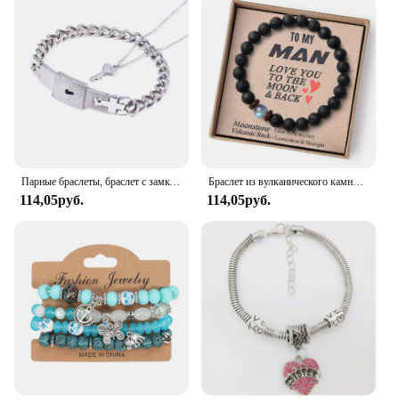
Парные браслеты, браслет с замком в форме сердца и ожерелье с ключом, чокер из нержавеющей стали, ювелирные изделия для влюбленных
Браслет из вулканического камня Kirykle для моего сына, эластичная веревка, подарок отцу на День отца, браслет из вулканического камня лунного камня для мужчин и женщин
114,05руб.
114,05руб.