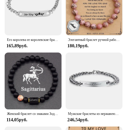
Его королева ее королевские браслеты для влюбленных женщин изогнутый эффектный подарок для пары императорская корона браслет для девушки бойфренда
Элегантный браслет ручной работы из бисера для тети из натурального камня, идеальный подарок на день рождения или Пасху с карточкой
165,89руб.
180,19руб.
Женский браслет со знаками Зодиака, 12 знаков зодиака
Мужские браслеты из нержавеющей стали с гравировкой «Always Forever»
114,05руб.
246,54руб.