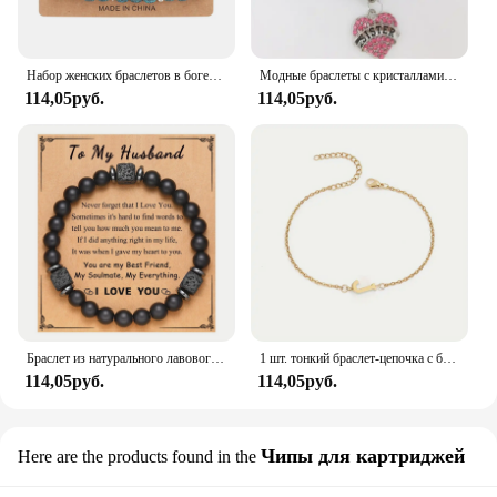
Набор женских браслетов в богемном стиле, штабелируемые украшения-бабочки, слон, якорь, подвеска, браслет с бусинами
Модные браслеты с кристаллами, подвеска в виде сердца, розового цвета
114,05руб.
114,05руб.
Браслет из натурального лавового камня, 8 мм, с черными бусинами
1 шт. тонкий браслет-цепочка с бусинами в форме буквы, простая Минималистичная цепочка для рук, украшение для ювелирных изделий унисекс
114,05руб.
114,05руб.
Чипы для картриджей
Here are the products found in the