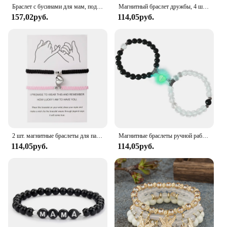
Браслет с бусинами для мам, подвеска для мамы, незаменимый идеальный подарок для празднования дня рождения, годовщины, Дня благодарения или Дня матери
Магнитный браслет дружбы, 4 шт., браслет в форме сердца из сплава, плетеный шнур, регулируемые браслеты для женщин, хороший подарок для друзей и семьи
157,02руб.
114,05руб.
2 шт. магнитные браслеты для пар в форме сердца, одинаковые привлекательные браслеты с подвеской в виде кошки и котенка для женщин и мужчин, свадебные украшения для влюбленных
Магнитные браслеты ручной работы в форме сердца, браслеты для влюбленных, Парные браслеты, 2 шт.
114,05руб.
114,05руб.