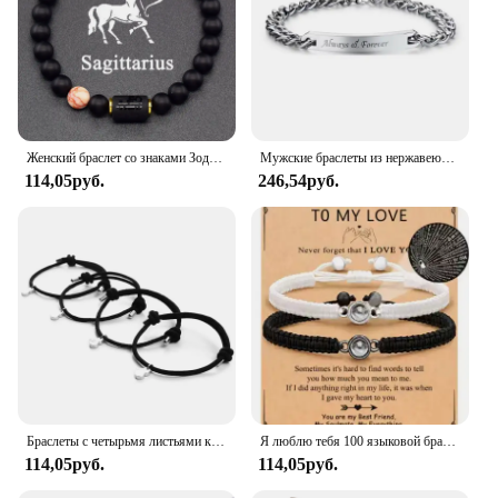
Женский браслет со знаками Зодиака, 12 знаков зодиака
Мужские браслеты из нержавеющей стали с гравировкой «Always Forever»
114,05руб.
246,54руб.
Браслеты с четырьмя листьями клевера, магнитные браслеты с надписью «Best Friend Forever Good Luck» для мужчин и женщин, подарочные браслеты
Я люблю тебя 100 языковой браслет парные подарки для девушки, моя любовь, душа, День святого Валентина
114,05руб.
114,05руб.