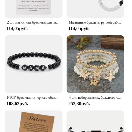
2 шт. магнитные браслеты для пар в форме сердца, одинаковые привлекательные браслеты с подвеской в виде кошки и котенка для женщин и мужчин, свадебные украшения для влюбленных
Магнитные браслеты ручной работы в форме сердца, браслеты для влюбленных, Парные браслеты, 2 шт.
114,05руб.
114,05руб.
FTCY браслеты из черного обсидиана для пары, цепочки для мамы и папы в руке, подарок на день Святого Валентина, бусины из черного камня, ювелирные изделия, подарок
4 шт., набор женских браслетов с бусинами и бабочками
108,62руб.
252,30руб.