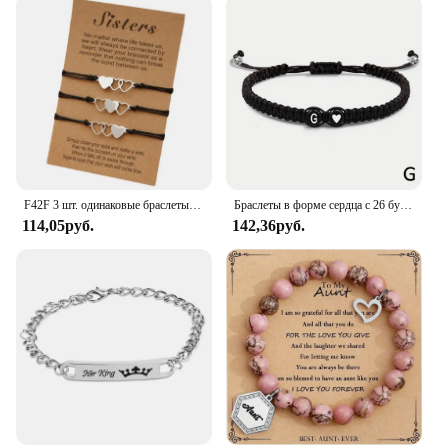
F42F 3 шт. одинаковые браслеты в форме сердца с дистанционными картами «Три сестры» из нержавеющей стали, браслет в форме дружбы
Браслеты в форме сердца с 26 буквами, регулируемый плетеный браслет ручной работы с именем A-Z для женщин и мужчин, браслет для пары дружбы
114,05руб.
142,36руб.