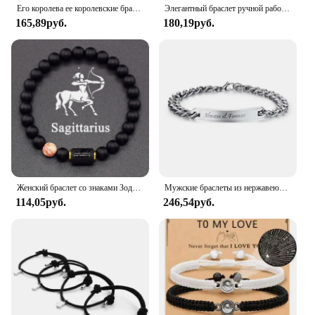
Его королева ее королевские браслеты для влюбленных женщин изогнутый эффектный подарок для пары императорская корона браслет для девушки бойфренда
Элегантный браслет ручной работы из бисера для тети из натурального камня, идеальный подарок на день рождения или Пасху с карточкой
165,89руб.
180,19руб.
Женский браслет со знаками Зодиака, 12 знаков зодиака
Мужские браслеты из нержавеющей стали с гравировкой «Always Forever»
114,05руб.
246,54руб.