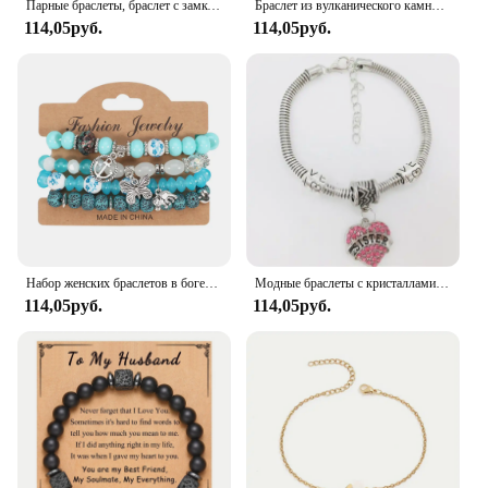
Парные браслеты, браслет с замком в форме сердца и ожерелье с ключом, чокер из нержавеющей стали, ювелирные изделия для влюбленных
Браслет из вулканического камня Kirykle для моего сына, эластичная веревка, подарок отцу на День отца, браслет из вулканического камня лунного камня для мужчин и женщин
114,05руб.
114,05руб.
Набор женских браслетов в богемном стиле, штабелируемые украшения-бабочки, слон, якорь, подвеска, браслет с бусинами
Модные браслеты с кристаллами, подвеска в виде сердца, розового цвета
114,05руб.
114,05руб.