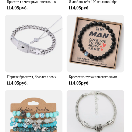
Браслеты с четырьмя листьями клевера, магнитные браслеты с надписью «Best Friend Forever Good Luck» для мужчин и женщин, подарочные браслеты
Я люблю тебя 100 языковой браслет парные подарки для девушки, моя любовь, душа, День святого Валентина
114,05руб.
114,05руб.
Парные браслеты, браслет с замком в форме сердца и ожерелье с ключом, чокер из нержавеющей стали, ювелирные изделия для влюбленных
Браслет из вулканического камня Kirykle для моего сына, эластичная веревка, подарок отцу на День отца, браслет из вулканического камня лунного камня для мужчин и женщин
114,05руб.
114,05руб.