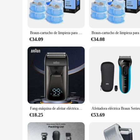
hassle-free process to maintain your grooming routine.
**Convenience and Value**
These replacement cartridges are not just about performance; 
or prefer to stock up for a longer period. The Braun Refill 
available, you can enjoy the best value for your personal gr
Braun-cartucho de limpieza para afeitadora Braun, Cartucho de renovación para máquina de afeitar Braun con centro de limpieza automático, limpieza de gérmenes y rastrojo fuera del cabezal de la afeitadora
**Compatibility and Adaptability**
€34.09
€34.08
These cartridges are specifically designed to fit a wide ran
the Braun lineup, these cartridges are engineered to fit seam
Cartridges are a testament to the brand's commitment to pro
Fang-máquina de afeitar eléctrica BRAUN 5120s, afeitadora inalámbrica de lámina, afeitadora calva, cortadora de pelo para hombre
€18.25
€53.69