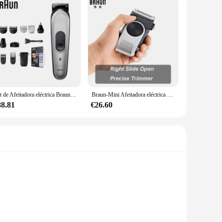
Kit de Afeitadora eléctrica Braun 10 en 1 Serie 7 MGK7420, Kit de estilismo, cortadora de pelo, cortadora de pelo de oreja y nariz, afeitadora, depiladora
Braun-Mini Afeitadora eléctrica portátil M90, máquina de afeitar con batería, para Barba
88.81
€26.60