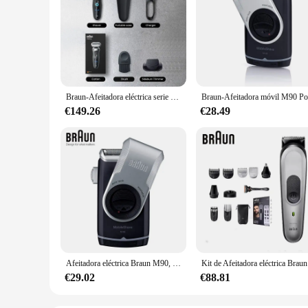
Braun-Afeitadora eléctrica serie 7 Pro, máquina de afeitar en seco y húmedo, maquinilla de afeitar recíproca, 3 modos de afeitado, hoja flexible, cuchillas flotantes
€149.26
€28.49
Afeitadora eléctrica Braun M90, recortadora de afeitado móvil, máquina de afeitar lavable para moldeo de barba, batería seca, maquinilla de afeitar eléctrica portátil
Kit de Afeit
€29.02
€88.81