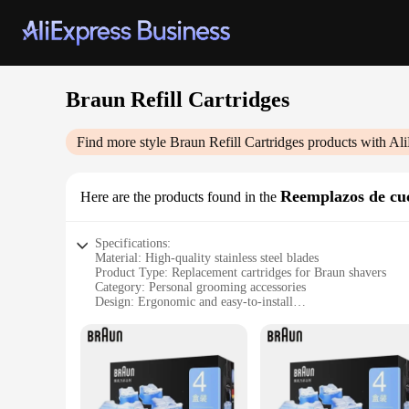
Braun Refill Cartridges
Find more style
Braun Refill Cartridges
products with Ali
Reemplazos de cuc
Here are the products found in the
Specifications:
Material: High-quality stainless steel blades
Product Type: Replacement cartridges for Braun shavers
Category: Personal grooming accessories
Design: Ergonomic and easy-to-install
Performance: Engineered for precision and efficiency
Quantity: Available in sets to suit individual needs
Features:
**Precision and Durability**
The Braun Refill Cartridges are designed to provide the ultim
shave. The blades are designed to contour to the curves of you