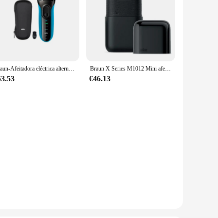
Braun-Afeitadora eléctrica alternante para hombre, cortador de lámina flotante 3010S, 110V-220V
Braun X Series M1012 Mini afeitadora para hombres, afeitadora de barba eléctrica recargable lavable de doble uso en seco y húmedo, Original
53.53
€46.13