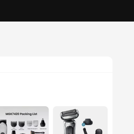
e engineered to last longer and deliver a close, comfortable
n ensures that the cartridges are easy to install, making it a