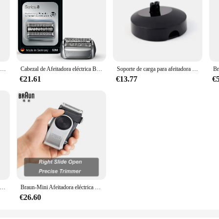
Braun-Afeitadora móvil M90 PocketGo, Afeitadora eléctrica de viaje con batería, lavable, afeitado en seco y húmedo, cabezal flotante, recortadora lavable
Cabezal de Afeitadora eléctrica Braun Series 8 83M cabezal de afeitadora eléctrica de repuesto plateado para afeitadoras eléctricas 8325s 8330s 8340s 8345s
Soporte de carga para afeitadora Braun compatible con afeitadoras eléctricas Bruan Series 5/6/7
€21.61
€13.77
€
adora eléctrica Braun 10 en 1 Serie 7 MGK7420, Kit de estilismo, cortadora de pelo, cortadora de pelo de oreja y nariz, afeitadora, depiladora
Braun-Mini Afeitadora eléctrica portátil M90, máquina de afeitar con batería, para Barba
€26.60