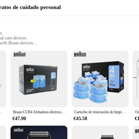
ratos de cuidado personal
es
al care devices
 with Braun devices
e for Braun shavers
ith each use
replacement solution
ain the high standards of Braun's personal care devices. Designed for seamless c
cartridges, you can ensure that your Braun shaver remains in peak condition, p
 into your Braun device, minimizing the risk of leaks and maximizing the shavin
 up on replacement cartridges, the Braun Refill Cartridges offer unmatched con
, making it easy to maintain your Braun device without the hassle of searching f
resh Cleans 10x Más aptos para Afeitadora eléctrica Braun Todo el centro de cuidado inteligente Paquete de 4
Braun CCR4 Afeitadora eléctrica limpieza renovar cartuchos de repuesto solución limpiadora de afeitadora para afeitadora Braun
Cartucho de renovación de limpieza de Afeitadora eléctrica Braun con centro de limpieza automático, limpia germes de rechoncho fuera del cabezal de afeitadora
he most out of your investment in Braun personal care devices.
€47.90
€45.58
€
ds of every Braun user, from the casual shaver to the professional barber. The se
 these cartridges are such that they deliver a consistent, comfortable shave, e
es, you can enjoy the performance and quality that Braun is known for, all whi