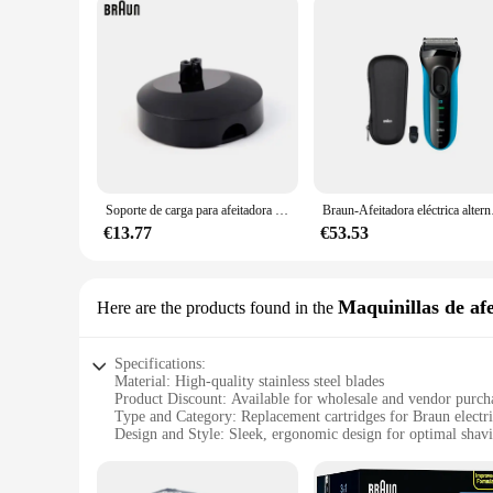
Soporte de carga para afeitadora Braun compatible con afeitadoras eléctricas Bruan Series 5/6/7
Braun-Afeitador
€13.77
€53.53
Maquinillas de afe
Here are the products found in the
Specifications:
Material: High-quality stainless steel blades
Product Discount: Available for wholesale and vendor purch
Type and Category: Replacement cartridges for Braun electri
Design and Style: Sleek, ergonomic design for optimal sha
Usage and Purpose: Designed for precise, efficient shaving
Typical Adaptive Scenario: Suitable for daily grooming rout
Shape or Size or Weight or Quantity: Comes in a set for a 