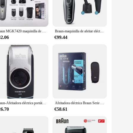
 that best suits your needs, whether you're a frequent shaver
ving money in the long run. With wholesale and vendor options
Braun MGK7420 maquinilla de afeitar eléctrica serie 7 Kit de estilismo 10 en 1 afeitadora cortadora de pelo nariz oreja recortadora depiladora depilación de cuerpo completo
Braun-maquinilla de afeitar eléctrica para hombre, maquinilla de afeitar en seco y húmedo flexible, serie 7 7071cc, centro de cuidado inteligente
82.06
€99.44
. Whether you own a Series 3, Series 5, or any other model in
harpness and precision of your shaver. The Braun Refill
where.
Braun-Afeitadora eléctrica portátil M90 para hombres, Mini afeitadora con recortadora de precisión, cuchilla flotante, lavable
Afeitadora eléctrica Braun Serie 3 ProSkin 3040S 3010S Afeitadora alternante para hombres Máquina de afeitar con recortadora 100-240v
26.70
€58.61