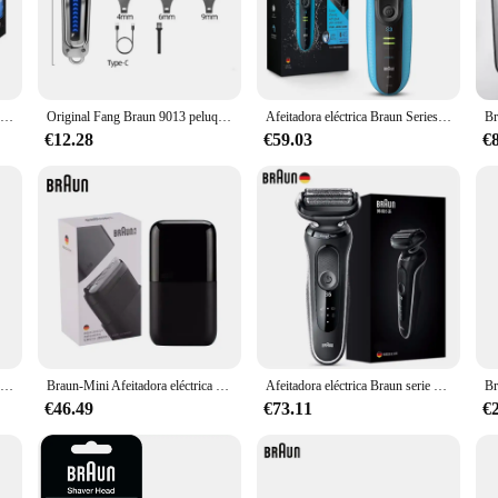
they are also about convenience. Available in sets, you can choose the quantity
Cartridges are not just about replacing worn-out blades; they are also about sa
ooming needs.
Braun-cartucho de limpieza para afeitadora Braun, Cartucho de renovación para máquina de afeitar Braun con centro de limpieza automático, limpieza de gérmenes y rastrojo fuera del cabezal de la afeitadora
Original Fang Braun 9013 peluquería eléctrica cabezal de afeitado empujador eléctrico cortadora de pelo cortadora de precisión para hombres
Afeitadora eléctrica Braun Series 3 Proskin 3040s, afeitado en seco y húmedo, corte de pelo, comodidad de la piel para hombres, maquinilla de afeitar de lámina con recortadora de precisión
€12.28
€59.03
€
ge of Braun shavers, ensuring compatibility and adaptability for various models
lessly. The sets are available for sale, making it easy for you to maintain the s
viding high-quality, durable, and convenient grooming solutions for men every
Afeitadora eléctrica Braun Series 3 3010S, afeitadora eléctrica recargable con 3 cabezales flotantes, afeitadora de lámina seca y húmeda para hombres, carga rápida
Braun-Mini Afeitadora eléctrica para hombres, máquina de afeitar en seco y húmedo, serie X M1012
Afeitadora eléctrica Braun serie 5 W1000S, maquinilla de afeitar eléctrica recargable, 3 cuchillas flexibles, máquina de afeitar Easyclean resistente al agua para hombres
€46.49
€73.11
€