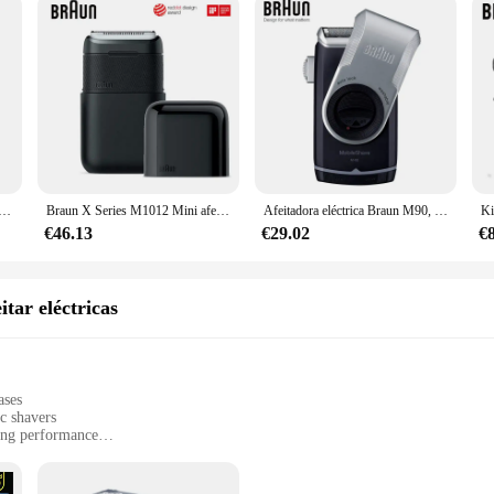
a eléctrica alternante para hombre, cortador de lámina flotante 3010S, 110V-220V
Braun X Series M1012 Mini afeitadora para hombres, afeitadora de barba eléctrica recargable lavable de doble uso en seco y húmedo, Original
Afeitadora eléctrica Braun M90, recortadora de afeitado móvil, máquina de afeitar lavable para moldeo de barba, batería seca, maquinilla de afeitar eléctrica portátil
€46.13
€29.02
€
itar eléctricas
ases
c shavers
ving performance
ines
comprehensive shaving experience