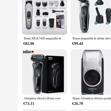
and bulk purchases provide.
Braun MGK7420 maquinilla de afeitar eléctrica serie 7 Kit de estilismo 10 en 1 afeitadora cortadora de pelo nariz oreja recortadora depiladora depilación de cuerpo completo
Braun-maquinilla de afeitar eléctric
€82.06
€99.44
Afeitadora eléctrica Braun serie 5 W1000S, maquinilla de afeitar eléctrica recargable, 3 cuchillas flexibles, máquina de afeitar Easyclean resistente al agua para hombres
Braun-Afei
€73.11
€26.70