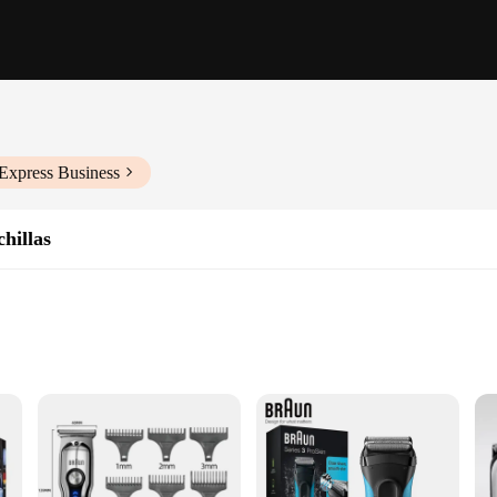
Express Business
hillas
ate shaving experience. Crafted from high-grade stainless steel, these blades ar
r face, ensuring that every stroke is precise and effective. The ergonomic desig