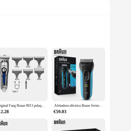
ompatibility, these cartridges are engineered to deliver a
roviding a comfortable and efficient grooming experience.
g experience.
venience and value. Available for wholesale and bulk
or individual parts. The high-quality plastic material is not
Original Fang Braun 9013 peluquería eléctrica cabezal de afeitado empujador eléctrico cortadora de pelo cortadora de precisión para hombres
Afeitadora eléctrica Braun Series 3 Proskin 3040s, afeitado en seco y húmedo, corte de pelo, comodidad de la piel para hombres, maquinilla de afeitar de lámina con recortadora de precisión
12.28
€59.03
ts are available in various sizes, making them suitable for a
nsuring that your Braun device remains a reliable part of
le benefiting from the convenience and value that wholesale