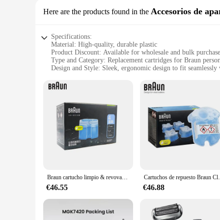
Accesorios de apa
Here are the products found in the
Specifications:
Material: High-quality, durable plastic
Product Discount: Available for wholesale and bulk purchas
Type and Category: Replacement cartridges for Braun person
Design and Style: Sleek, ergonomic design to fit seamlessly
Usage and Purpose: Ensures optimal performance and hygien
Performance and Property: Delivers a smooth, close shave w
Parts and Accessories: Comes as a set, ensuring a complete 
Features:
**Optimized Performance and Hygiene**
The Braun Refill Cartridges are meticulously crafted to maint
smooth, close shave every time. By using these replacement 
The ergonomic design ensures that the cartridges fit snugly
**Convenience and Value**
Whether you're a personal user or a vendor looking to stock
purchases, these sets provide a complete replacement solution
Braun cartucho limpio & revovable para maquinilla de afeitar eléctrica Braun con limpieza automática Limpia rastrojo & microbios del cabezal de la afeitadora
Cartuchos de repuesto Braun Clean & Renew CCR4 Lemon F
only durable but also cost-effective, ensuring that you get t
€46.55
€46.88
**For Every Braun User**
These replacement cartridges are designed to cater to the nee
wide range of Braun devices. The performance and property of
your daily grooming routine. With the Braun Refill Cartridg