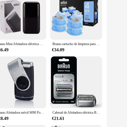
Braun-Mini Afeitadora eléctrica para hombres, máquina de afeitar en seco y húmedo, serie X M1012
Braun-cartucho de limpieza para afeitadora Braun, Cartucho de renovación para máquina de afeitar Braun con centro de limpieza automático, limpieza de gérmenes y rastrojo fuera del cabezal de la afeitadora
46.49
€34.09
Braun-Afeitadora móvil M90 PocketGo, Afeitadora eléctrica de viaje con batería, lavable, afeitado en seco y húmedo, cabezal flotante, recortadora lavable
Cabezal de Afeitadora eléctrica Braun Series 8 83M cabezal de afeitadora eléctrica de repuesto plateado para afeitadoras eléctricas 8325s 8330s 8340s 8345s
28.49
€21.61