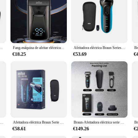
a para hombre, maquinilla de afeitar en seco y húmedo flexible, serie 7 7071cc, centro de cuidado inteligente
Fang-máquina de afeitar eléctrica BRAUN 5120s, afeitadora inalámbrica de lámina, afeitadora calva, cortadora de pelo para hombre
Afeitadora eléctrica Braun Series 3 3010S, afeitadora eléctrica recargable con 3 cabezales flotantes, afeitadora de lámina seca y húmeda para hombres, carga rápida
€18.25
€53.69
€
tadora eléctrica portátil M90 para hombres, Mini afeitadora con recortadora de precisión, cuchilla flotante, lavable
Afeitadora eléctrica Braun Serie 3 ProSkin 3040S 3010S Afeitadora alternante para hombres Máquina de afeitar con recortadora 100-240v
Braun-Afeitadora eléctrica serie 7 Pro, máquina de afeitar en seco y húmedo, maquinilla de afeitar recíproca, 3 modos de afeitado, hoja flexible, cuchillas flotantes
€58.61
€149.26
€