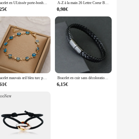
Bracelet en ULtissée porte-bonheur rétro simple pour hommes et femmes, bracelets de cow-clans de luxe, tempérament, accessoires de bijoux, cadeaux
A-Z à la main 26 Lettre Coeur Bracelet Tissé Baided Corde Femmes Hommes Initiales Nom Réglable Bracelet Couple Amoureux Amis Bijoux
,25€
0,98€
Bracelet mauvais œil bleu turc pour hommes et femmes, bracelets de perles en métal réglables, bijoux de richesse porte-bonheur, coloré, rouge, bleu
Bracelet en cuir sans décoloration en acier inoxydable pour homme, bijoux tressés, cadeau pour mari, nouveau
,61€
6,15€