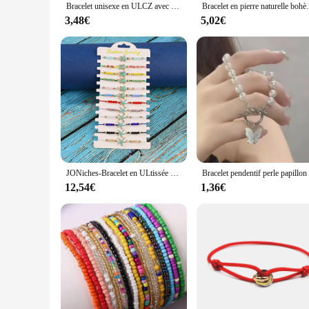
Bracelet unisexe en ULCZ avec 3 structures métalliques ouvertes, à lacets, multicolore, réglable, tendance 2022
Bracelet en pierre naturelle bohème pour homme
3,48€
5,02€
JONiches-Bracelet en ULtissée avec éléments marins, magnifiquement conçu, hommes et femmes, 12 pièces
12,54€
1,36€