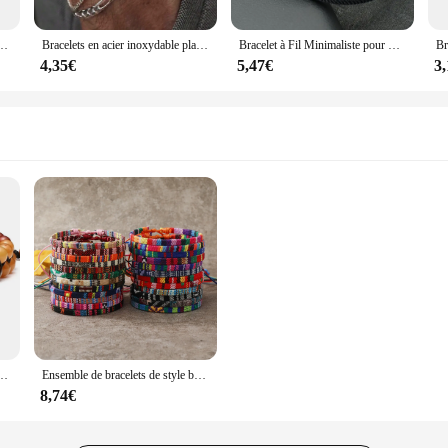
 pour Homme et Femme, Taille Ajustable, Rond, Ruban D.lique, DIY, Amoureux, 3 Documents
Bracelets en acier inoxydable plaqué or et argent pour hommes, ensemble de bijoux simples, bijoux de rue décontractés, 2 pièces
Bracelet à Fil Minimaliste pour Homme et Femme, Tissu Noir, Invite, Plusieurs Couleurs, Tank Disponible, Loisirs, Roundmountainlet
4,35€
5,47€
3
e, perles ajustables, pour le yoga, la méditation, la relaxation, l'anxiété, rapide
Ensemble de bracelets de style bohème pour hommes et femmes, grill coloré aléatoire, art chia ship Surf, 24 pièces
8,74€