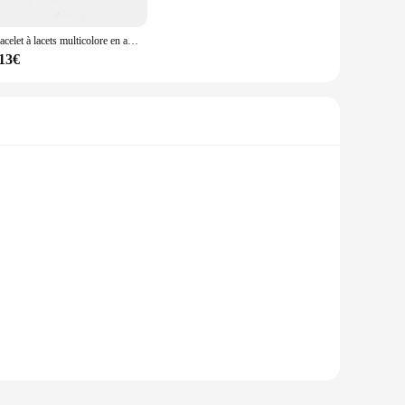
Bracelet à lacets multicolore en acier inoxydable pour hommes et femmes, 3 structures métalliques, taille réglable, unisexe, chaud, nouveau
,13€