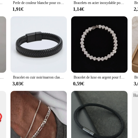
s et femmes, 7 chakras, yoga, perles rondes, tipastel, géométrique, cadeau d'été pour filles
Perle de couleur blanche pour couple, croix d'amour, coeur, étoile, lettre, perlé, rapide, sans fil, bijoux de fête, 03/cadeau, mode, mn, 2 pièces
Bracelets en acier inoxydable pour hommes, bijoux, ULtressée, chimleather
1,91€
1,14€
2
Bracelet pendentif perle papillon pour femme, breloque tendance fille, festif, anniversaire, navire chia, bijoux pour femme, mode 2024
Bracelet en cuir noir/marron classique pour homme, tissé à la main, monocouche, bracelet magnétique, cadeau de couple
Bracelet de luxe en argent pour femme, 18cm, cadeau de mariage, bijoux à portée de main, amour, nouveau, 2024, S5457
3,03€
0,59€
3