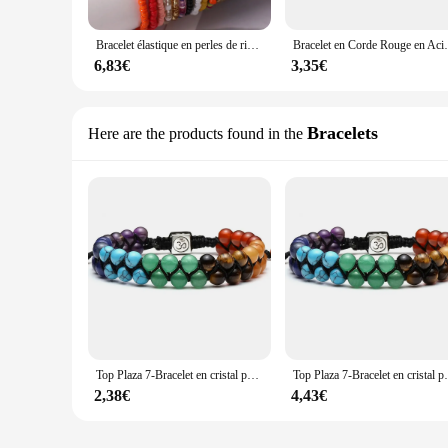
Bracelet élastique en perles de riz, 17 pièces/ensemble, style bohème, empilable, accessoire de plage
Bracelet en Corde Rouge en Acier Inoxydable
6,83€
3,35€
Bracelets
Here are the products found in the
Top Plaza 7-Bracelet en cristal pour femme, perles ajustables, pour le yoga, la méditation, la relaxation, l'anxiété, rapide
Top Plaza 7-Bracelet en cristal pour femm
2,38€
4,43€