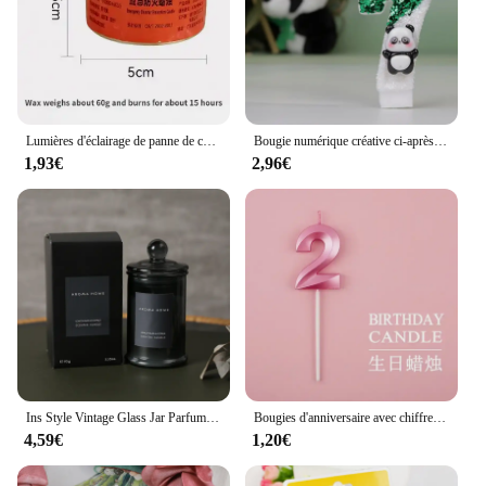
Lumières d'éclairage de panne de courant d'urgence, prévention des catastrophes, ménage, extérieur, étanche, coupe-vent, bougie inodore, chauffage
Bougie numérique créative ci-après les, gâteau de Krasnoanniversaire mignon, fête, escales de fête, fournitures de décoration de scène
1,93€
2,96€
Ins Style Vintage Glass Jar Parfumé Essential Chateau Soy Avertissement Bougie, Aromathérapie Décoration de La Maison, Anniversaire, Cadeau De Noël
Bougies d'anniversaire avec chiffres 0-9, 1 pièce, grand Design 3D étendu, décoration de gâteau pour célébration d'anniversaire
4,59€
1,20€