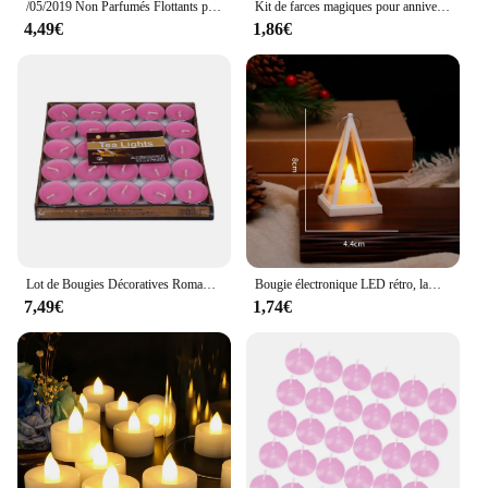
/05/2019 Non Parfumés Flottants pour ixà la Piscine, Mariage, Maison, Fournitures de Décoration de Baignoire, Confession Romantique, 16 Pièces
Kit de farces magiques pour anniversaire, tour de gâteau coloré, décorations pour Noël, 10 pièces, 20 pièces
4,49€
1,86€
Lot de Bougies Décoratives Romantiques de ix, 50 Pièces, Longue Durée, Leon, Proposition Bougie compacte, bougie compacte
Bougie électronique LED rétro, lampe de nuit, Triangle artificiel, lumière d'ambiance pour Camping en plein air, vacances, décoration de la maison
7,49€
1,74€