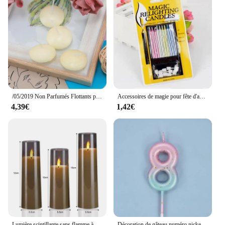
/05/2019 Non Parfumés Flottants pour ixà la Piscine, Mariage, Maison, Fournitures de Décoration de Baignoire, Confession Romantique, 16 Pièces
Accessoires de magie pour fête d'anniversaire, fournitures de décoration de gâteau, tour amusant, cadeau de blague, 10 pièces par boîte
4,39€
1,42€
Lumière scintillante sans flamme à LED avec télécommande, éclairage de décoration pour festival, mariage, fête à la maison, ci-après, ensemble de 3 pièces
Décoration de gâteau numéro nickel é pour mariage, décor de fête d'anniversaire, rose, violet, paillettes, ci-après les