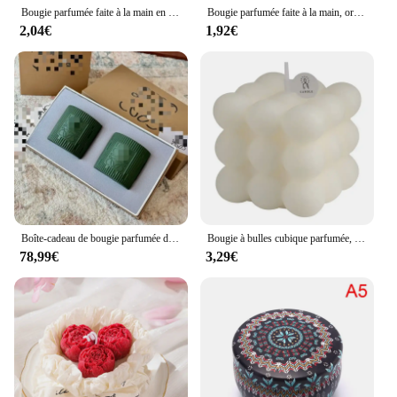
Bougie parfumée faite à la main en forme de fleur d'oeillet, ornements d'aromathérapie pour la maison, cadeau de main de fille, décor de fête des mères
Bougie parfumée faite à la main, ornement d'aromathérapie pour la maison, cadeau de fête des mères et de filles, décor de fête avec un parfum léger d'œillets
2,04€
1,92€
Boîte-cadeau de bougie parfumée de cèdre 130ml * 2 boîte-cadeau contenant de bougie parfumée en bois parfum de maison
Bougie à bulles cubique parfumée, décorations pour la maison, bricolage, cadeau d'anniversaire parfumé, ci-après les
78,99€
3,29€