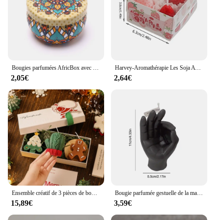
Bougies parfumées AfricBox avec fleurs, bougie parfumée faite à la main, soja naturel, avertisseur, décoration de la maison, 18/canette
Harvey-Aromathérapie Les Soja Avertissement, Parfumée ci-après, Gâteau, Décoration de la Maison, Cadeau d'Anniversaire Créatif
2,05€
2,64€
Ensemble créatif de 3 pièces de bougies parfumées faites à la main, ensemble cadeau, arbre de noël vert, cerf blanc. Homme des bonbons au gingembre. Gants verts.
Bougie parfumée gestuelle de la main pour chambre à coucher, bougie de soja amusante, longue durée, aromathérapie, geste de la victoire, décor de vacances, OK
15,89€
3,59€