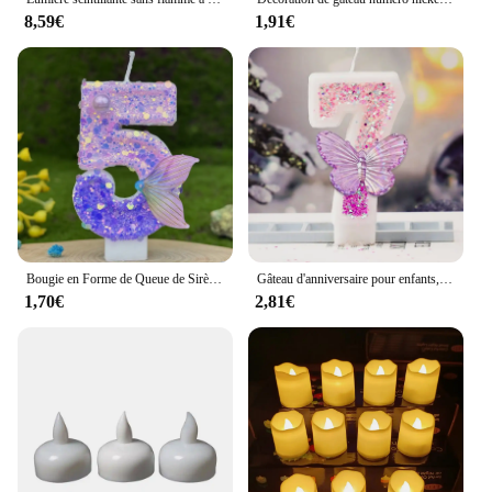
8,59€
1,91€
Bougie en Forme de Queue de Sirène Violette avec Numéro de 0 à 9, Décoration de Gâteau d'Anniversaire pour Fille
Gâteau d'anniversaire pour enfants, 1 pièce, chiffres 0, 1, 2, 3, 4, 5, 6, 7, 8, 9, ci-après les filles, équation de mariage, décoration de bougie amusante, souvenirs de fête ci-après les
1,70€
2,81€