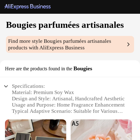
Bougies parfumées artisanales
Find more style
Bougies parfumées artisanales
products with AliExpress Business
Bougies
Here are the products found in the
Specifications:
Material: Premium Soy Wax
Design and Style: Artisanal, Handcrafted Aesthetic
Usage and Purpose: Home Fragrance Enhancement
Typical Adaptive Scenario: Suitable for Various
Settings, Including Living Rooms, Bedrooms, and
Dining Areas
Shape or Size or Weight or Quantity: Available in
Sets or Individually