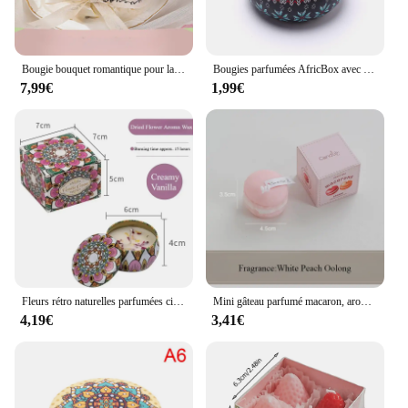
Bougie bouquet romantique pour la fête des mères, cadeau fait à la main, tulipe parfumée, fleur de rose, boîte-cadeau
Bougies parfumées AfricBox avec fleurs, bougie parfumée faite à la main, soja naturel, avertisseur, décoration de la maison, 18/canette
7,99€
1,99€
Fleurs rétro naturelles parfumées ci-après, adaptées pour mariage, cadeaux de vacances, décoration de chambre, ameublement de table, fête d'anniversaire
Mini gâteau parfumé macaron, aromathérapie faite à la main, sans fumée, ci-après les mariage, décoration d'intérieur, soja
4,19€
3,41€