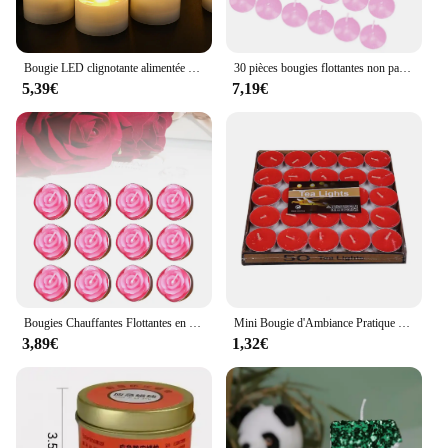
Bougie LED clignotante alimentée par batterie, fausse bougie chauffe-plat sans flamme, jardin extérieur, anniversaire, fête de mariage, décoration de la maison
30 pièces bougies flottantes non parfumées bougies chauffe-plat universelles décor pour la célébration saint valentin dîner piscine baignoire
5,39€
7,19€
Bougies Chauffantes Flottantes en Forme de Rose, 12 Pièces, Décoration de ixde Mariage
Mini Bougie d'Ambiance Pratique pour Bureau, 50 Pièces, pour Anniversaire, Thé, Avertissement
3,89€
1,32€