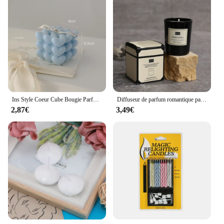
Ins Style Coeur Cube Bougie Parfumée À La Main Aromathérapie Bougie Cire De Soja Bougie D'anniversaire De Mariage Bougies Décoration De Maison De Fête
Diffuseur de parfum romantique parfumé ci-après les, aromathérapie longue durée pour la maison fraîche, cadeau de Noël
2,87€
3,49€