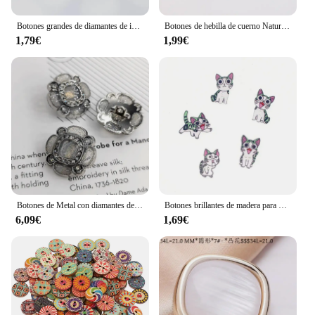
Botones grandes de diamantes de imitación para abrigo, ropa, traje, costura, accesorios DIY, 1 Uds.
Botones de hebilla de cuerno Natural para ropa, suéter, abrigo, costura, decoraciones Vintage, accesorios de bricolaje, botón redondo de cuatro agujeros, 10 piezas
1,79€
1,99€
Botones de Metal con diamantes de imitación de diseño de flores de lujo, 18/20/23MM, decoración de moda de alta calidad, botón de vástago para costura DIY
Botones brillantes de madera para Costura, accesorio decorativo con dos agujeros, 16-26mm, 12 Uds.
6,09€
1,69€