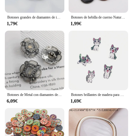
Botones grandes de diamantes de imitación para abrigo, ropa, traje, costura, accesorios DIY, 1 Uds.
Botones de hebilla de cuerno Natural para ropa, suéter, abrigo, costura, decoraciones Vintage, accesorios de bricolaje, botón redondo de cuatro agujeros, 10 piezas
1,79€
1,99€
Botones de Metal con diamantes de imitación de diseño de flores de lujo, 18/20/23MM, decoración de moda de alta calidad, botón de vástago para costura DIY
Botones brillantes de madera para Costura, accesorio decorativo con dos agujeros, 16-26mm, 12 Uds.
6,09€
1,69€