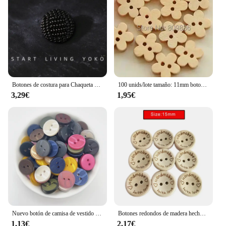
Botones de costura para Chaqueta de traje grande, hebillas de Metal, accesorios de costura, suministros de manualidades, botón redondo de aleación, 6 piezas
100 unids/lote tamaño: 11mm botones de madera con forma de flor botón a granel para accesorios de costura para niños, venta al por mayor (SS-442)
3,29€
1,95€
Nuevo botón de camisa de vestido de 13mm Botón de dos ojos DIY accesorios decorativos cosidos a mano
Botones redondos de madera hechos a mano, accesorios para ropa, manualidades DIY, 50/100 piezas, 15/20/25mm
1,13€
2,17€