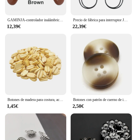
GAMINJA-controlador inalámbrico sin latencia, mando Bluetooth para PC, Joystick para consola de juegos Nintendo Switch, PS3, TV Box, PC
Precio de fábrica para interruptor JOYCON controlador inalámbrico NS host izquierdo y derecho con mango pequeño RGB
12,39€
22,39€
Botones de madera para costura, accesorios de costura hechos a mano, manualidades de álbum de recortes de 19x12mm, 2 agujeros, 50 Uds.
Botones con patrón de cuerno de imitación de resina grande para ropa de hombre, abrigo de traje hecho a mano, accesorios de costura decorativos negros, venta al por mayor, 30mm
1,45€
2,50€