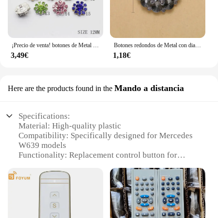
¡Precio de venta! botones de Metal para ropa 10 unids/lote 12mm, botones de costura de diamantes de imitación, accesorios decorativos hechos a mano
Botones redondos de Metal con diamantes de imitación, 1 piezas, vástago, cinta de invitación, decoración de boda, bricolaje para coser abrigo de piel
3,49€
1,18€
Mando a distancia
Here are the products found in the
Specifications:
Material: High-quality plastic
Compatibility: Specifically designed for Mercedes
W639 models
Functionality: Replacement control button for
electric window switch
Design: Sleek and ergonomic to match OEM
standards
Installation: Easy-to-follow instructions for a
seamless setup
Performance: Durable and reliable for long-term use