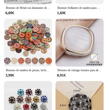
Botones de Metal con diamantes de imitación de diseño de flores de lujo, 18/20/23MM, decoración de moda de alta calidad, botón de vástago para costura DIY
Botones brillantes de madera para Costura, accesorio decorativo con dos agujeros, 16-26mm, 12 Uds.
6,09€
1,69€
Botones de madera de piezas, hechos a mano, variados botones circulares retro de punto, 100
Botones de vástago bonitos para abrigo, accesorios de ropa con patrón lujoso, grande, 21/25mm, 1/5/10/20 piezas
3,99€
0,91€