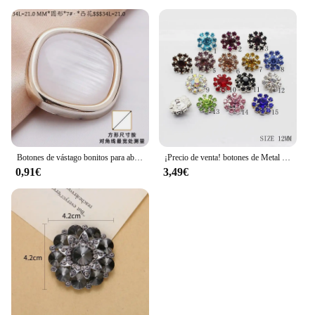
Botones de vástago bonitos para abrigo, accesorios de ropa con patrón lujoso, grande, 21/25mm, 1/5/10/20 piezas
¡Precio de venta! botones de Metal para ropa 10 unids/lote 12mm, botones de costura de diamantes de imitación, accesorios decorativos hechos a mano
0,91€
3,49€