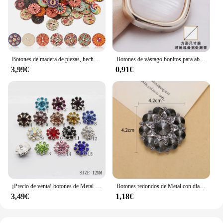
Botones de madera de piezas, hechos a mano, variados botones circulares retro de punto, 100
Botones de vástago bonitos para abrigo, accesorios de ropa con patrón lujoso, grande, 21/25mm, 1/5/10/20 piezas
3,99€
0,91€
¡Precio de venta! botones de Metal para ropa 10 unids/lote 12mm, botones de costura de diamantes de imitación, accesorios decorativos hechos a mano
Botones redondos de Metal con diamantes de imitación, 1 piezas, vástago, cinta de invitación, decoración de boda, bricolaje para coser abrigo de piel
3,49€
1,18€