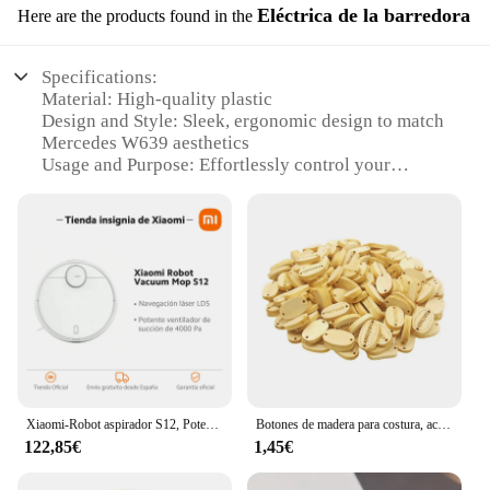
Eléctrica de la barredora
Here are the products found in the
Specifications:
Material: High-quality plastic
Design and Style: Sleek, ergonomic design to match
Mercedes W639 aesthetics
Usage and Purpose: Effortlessly control your
Mercedes W639's electric window
Performance and Property: Durable construction
ensures long-lasting use
Applicable Scenario: Ideal for Mercedes W639
owners seeking a reliable window control solution
Parts and Accessories: Includes a complete set of
buttons for a full window control system
Features:
|Wholesale|Vendors|
Xiaomi-Robot aspirador S12, Potente ventilador de succión de 4000 Pa, Navegación láser LDS, oficial
Botones de madera para costura, accesorios de costura hechos a mano, manualidades de álbum de recortes de 19x12mm, 2 agujeros, 50 Uds.
**Enhanced Convenience and Style**
122,85€
1,45€
The Botón de control del interruptor de la ventana
eléctrica mercedes w639 is a must-have accessory