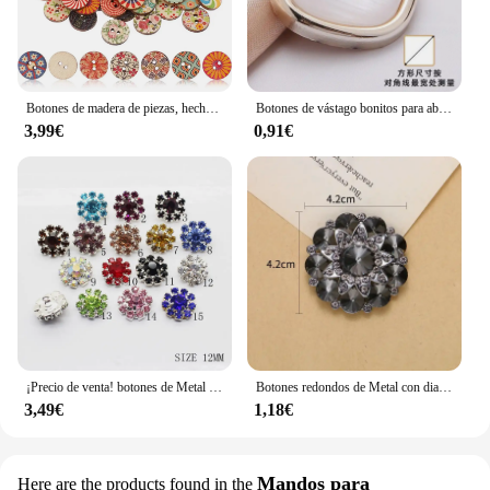
Botones de madera de piezas, hechos a mano, variados botones circulares retro de punto, 100
Botones de vástago bonitos para abrigo, accesorios de ropa con patrón lujoso, grande, 21/25mm, 1/5/10/20 piezas
3,99€
0,91€
¡Precio de venta! botones de Metal para ropa 10 unids/lote 12mm, botones de costura de diamantes de imitación, accesorios decorativos hechos a mano
Botones redondos de Metal con diamantes de imitación, 1 piezas, vástago, cinta de invitación, decoración de boda, bricolaje para coser abrigo de piel
3,49€
1,18€
Mandos para
Here are the products found in the