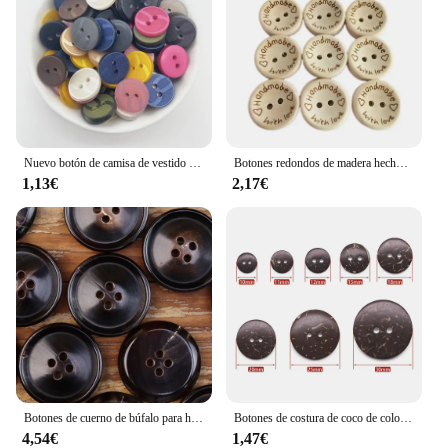
Nuevo botón de camisa de vestido de 13mm Botón de dos ojos DIY accesorios decorativos cosidos a mano
Botones redondos de madera hechos a mano, accesorios para ropa, manualidades DIY, 50/100 piezas, 15/20/25mm
1,13€
2,17€
Botones de cuerno de búfalo para hombre y mujer, Chaqueta de traje clásica de alta calidad, 6 piezas, color negro, marrón oscuro, necesidades de costura
Botones de costura de coco de color Natural respetuoso con el medio ambiente, botón de 2 agujeros, accesorios de costura para álbum de recortes de ropa, bricolaje, 30 unidades por lote, nuevo
4,54€
1,47€