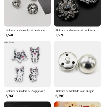
Botones de diamantes de imitación para mujer, botones de vástago cuadrado de 12mm, accesorios de ropa, 10 piezas
Botones de diamantes de imitación de Metal de alta gama para ropa, 1 piezas, accesorio de costura artesanal
1,54€
2,52€
Botones de madera de 2 agujeros para costura, manualidades para decoración del hogar, manualidades, regalo artesanal, 50 piezas
Botones de Metal de latón antiguo para ropa, Kit de reparación de Jeans, hebilla de costura, accesorio de costura de punto, 50 piezas, 15-25mm
2,76€
6,79€