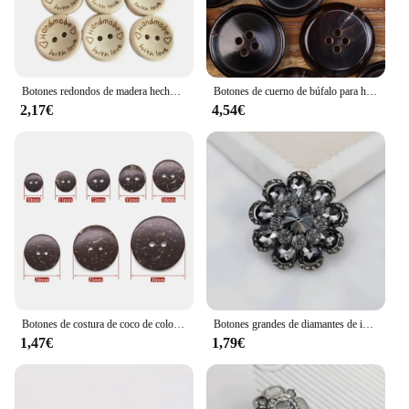
Botones redondos de madera hechos a mano, accesorios para ropa, manualidades DIY, 50/100 piezas, 15/20/25mm
Botones de cuerno de búfalo para hombre y mujer, Chaqueta de traje clásica de alta calidad, 6 piezas, color negro, marrón oscuro, necesidades de costura
2,17€
4,54€
Botones de costura de coco de color Natural respetuoso con el medio ambiente, botón de 2 agujeros, accesorios de costura para álbum de recortes de ropa, bricolaje, 30 unidades por lote, nuevo
Botones grandes de diamantes de imitación para abrigo, ropa, traje, costura, accesorios DIY, 1 Uds.
1,47€
1,79€