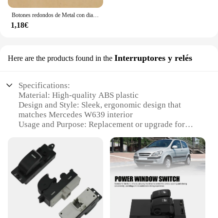
Botones redondos de Metal con diamantes de imitación, 1 piezas, vástago, cinta de invitación, decoración de boda, bricolaje para coser abrigo de piel
1,18€
Interruptores y relés
Here are the products found in the
Specifications:
Material: High-quality ABS plastic
Design and Style: Sleek, ergonomic design that
matches Mercedes W639 interior
Usage and Purpose: Replacement or upgrade for
Mercedes W639 electric window control
Performance and Property: Durable and responsive
button for precise window control
Parts and Accessories: Comes as a complete set,
including the button and necessary components
Applicable People: Ideal for Mercedes W639
owners looking to enhance their vehicle's
functionality