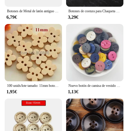
Botones de Metal de latón antiguo para ropa, Kit de reparación de Jeans, hebilla de costura, accesorio de costura de punto, 50 piezas, 15-25mm
Botones de costura para Chaqueta de traje grande, hebillas de Metal, accesorios de costura, suministros de manualidades, botón redondo de aleación, 6 piezas
6,79€
3,29€
100 unids/lote tamaño: 11mm botones de madera con forma de flor botón a granel para accesorios de costura para niños, venta al por mayor (SS-442)
Nuevo botón de camisa de vestido de 13mm Botón de dos ojos DIY accesorios decorativos cosidos a mano
1,95€
1,13€