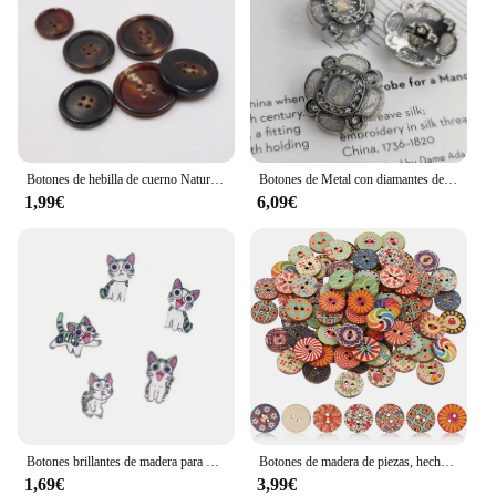
Botones de hebilla de cuerno Natural para ropa, suéter, abrigo, costura, decoraciones Vintage, accesorios de bricolaje, botón redondo de cuatro agujeros, 10 piezas
Botones de Metal con diamantes de imitación de diseño de flores de lujo, 18/20/23MM, decoración de moda de alta calidad, botón de vástago para costura DIY
1,99€
6,09€
Botones brillantes de madera para Costura, accesorio decorativo con dos agujeros, 16-26mm, 12 Uds.
Botones de madera de piezas, hechos a mano, variados botones circulares retro de punto, 100
1,69€
3,99€