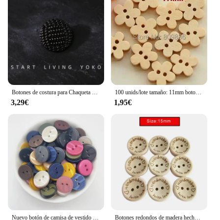
Botones de costura para Chaqueta de traje grande, hebillas de Metal, accesorios de costura, suministros de manualidades, botón redondo de aleación, 6 piezas
100 unids/lote tamaño: 11mm botones de madera con forma de flor botón a granel para accesorios de costura para niños, venta al por mayor (SS-442)
3,29€
1,95€
Nuevo botón de camisa de vestido de 13mm Botón de dos ojos DIY accesorios decorativos cosidos a mano
Botones redondos de madera hechos a mano, accesorios para ropa, manualidades DIY, 50/100 piezas, 15/20/25mm