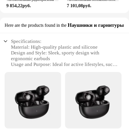
9 854,22руб.
7 101,08руб.
Наушники и гарнитуры
Here are the products found in the
Specifications:
Material: High-quality plastic and silicone
Design and Style: Sleek, sporty design with
ergonomic earbuds
Usage and Purpose: Ideal for active lifestyles, such
as running, cycling, or gym workouts
Performance and Property: Advanced Bluetooth
technology for wireless connectivity
Parts and Accessories: Includes charging case and
ear tips for a customized fit
Typical Adaptive Scenario: Perfect for outdoor
activities, travel, or daily commutes
Features:
|Bose Soundsport Wireless
Headphones|Wholesale|Vendors|