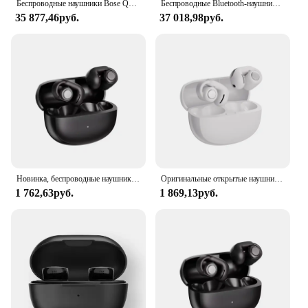
Беспроводные наушники Bose QuietComfort с шумоподавлением
Беспроводные Bluetooth-наушники Bose, тихие, комфортные, регулируемые, до 6 часов
35 877,46руб.
37 018,98руб.
Новинка, беспроводные наушники V12 с Bluetooth 5,3, открытые наушники, спортивные Hi-Fi стереонаушники с HD микрофоном, телефонные наушники для BOSE Ultra
Оригинальные открытые наушники V12, беспроводные наушники Bluetooth 5,3, Hi-Fi стерео гарнитура для занятий спортом на открытом воздухе для BOSE Ultra
1 762,63руб.
1 869,13руб.