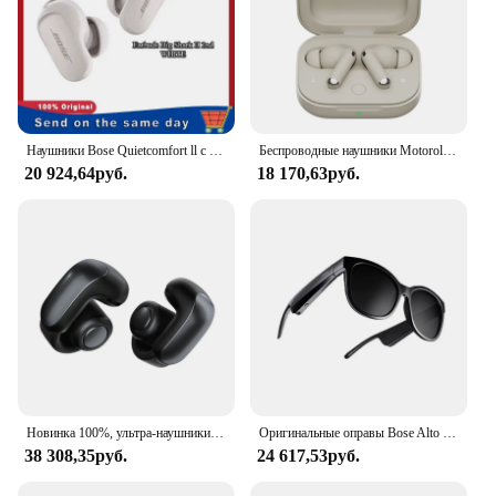
Наушники Bose Quietcomfort ll с шумоподавлением, наушники-вкладыши Big Shark ll 2ndgeneration boss с шумоподавлением, Bluetooth Qc
Беспроводные наушники Motorola Moto Buds + Bluetooth, наушники-вкладыши BOSE тюнинг, динамический активный шумоподавление
20 924,64руб.
18 170,63руб.
Новинка 100%, ультра-наушники Bose с технологией OpenAudio, беспроводные наушники-вкладыши с открытым ухом до 48 часов работы от батареи, черные
Оригинальные оправы Bose Alto Dr. Smart Bluetooth, спортивные наушники, стильные солнцезащитные очки «кошачий глаз», умные аудио очки
38 308,35руб.
24 617,53руб.