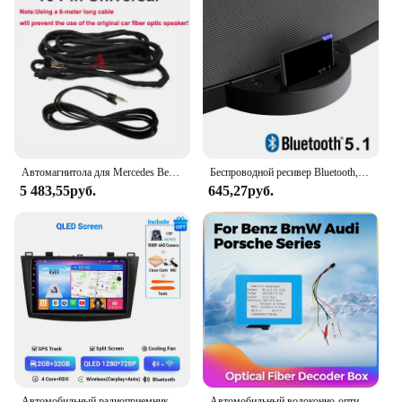
Автомагнитола для Mercedes Benz CLS E CLASS W211 W219 R/SLK/SL/CL/GL/S/ML CLASS
Беспроводной ресивер Bluetooth, адаптер Bluetooth 30pin для Bose Sounddock, Портативная Цифровая Музыкальная Система SoundLink Air
5 483,55руб.
645,27руб.
Автомобильный радиоприемник Android 14, для Mazda 3 2009 2010 2011 2012 2013, мультимедийный плеер, беспроводной Carplay, авто стерео, GPS, поддержка Navi BOSE
Автомобильный волоконно-оптический Декодер Усилитель для Mercedes Benz/ML/GLR/SLK W164/W251 для Porsche Cayenne AUX Audi адаптер BOSE Audio