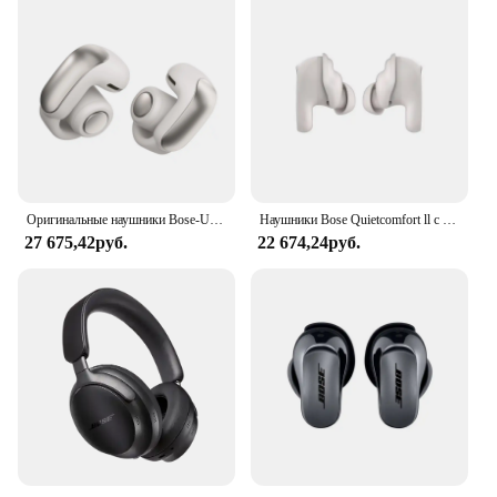
Оригинальные наушники Bose-Ultra с открытой спиной и технологией OpenAudio, беспроводные наушники с открытой спиной, черные, до 48 часов ba
Наушники Bose Quietcomfort ll с шумоподавлением, наушники-вкладыши Big Shark ll 2ndgeneration boss с шумоподавлением, Bluetooth Qc
27 675,42руб.
22 674,24руб.