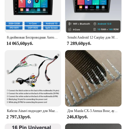
8-дюймовая Беспроводная Автомобильная Автомагнитола Carplay с искусственным интеллектом для Audi A3 8P 2003 - 2013 Android 13 Bose Audio Автомобильный мультимедийный GPS 2Din 8 Гб 128 ГБ
Srnubi Android 12 Carplay для Mazda 3 2004 2005 2006 2007 2008 автомобильное радио с BOSE мультимедийный плеер 2 Din Стерео Авторадио
14 065,60руб.
7 289,60руб.
Кабели Ainavi подходят для Mazda с BOSE, Civic 9-го поколения с усилителем и Volkswagen PQ с усилителем.
Для Mazda CX-5 Atenza Bose, аудиоразъем для усилителя 2x8 16pin
2 797,33руб.
246,83руб.