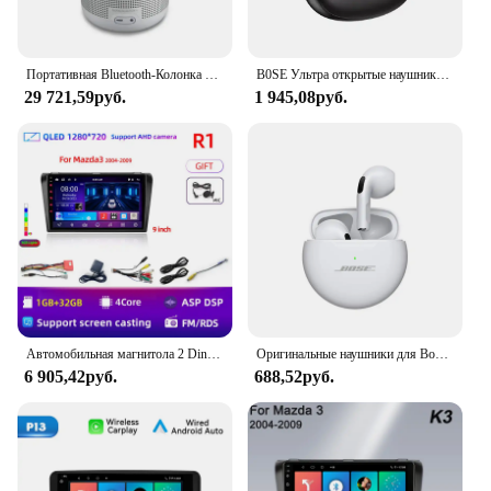
Портативная Bluetooth-Колонка для Bose SoundLink вращающаяся II, беспроводная водонепроницаемая Колонка со звуком 360 °, Черная
B0SE Ультра открытые наушники с зажимом для ушей, настоящие беспроводные наушники Bluetooth 5,4, спортивные наушники, водонепроницаемые игровые наушники TWS с микрофоном
29 721,59руб.
1 945,08руб.
Автомобильная магнитола 2 Din, Android 12 Carplay для Mazda 3 2004 2005 2006 2007 2008 2009 с мультимедийным проигрывателем BOSE, стерео, GPS, DVD
Оригинальные наушники для Bosebye Air Pro 6, TWS 9D HIFI гарнитура, Bluetooth музыкальные наушники для IPhone, IOS, Android
6 905,42руб.
688,52руб.