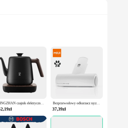
his foam lance is crafted from high-quality engineering
formance is unmatched, delivering a consistent and thick
sory for various cleaning tasks. Whether you're looking to
MINGZHAN czajnik elektryczny 800ml czajniczek elektryczny ze stali nierdzewnej z regulacją temperatury automatyczny utrzymujący ciepło bojler na wodę MZ152A
Bezprzewodowy odkurzacz ręczny MIUI Wielofunkcyjny odkurzacz bezszczotkowy Odpowiedni do sierści zwierząt, gospodarstwa domowego i samochodu, lekki, biały
patibility with a wide range of car wash systems. The ease
2,19zł
37,39zł
choice. Its high-quality construction and efficient
durable and cost-effective solution for both commercial and