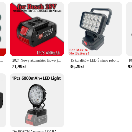
ium do szczotkowania gąbka do czyszczenia Bosch do uniwersalne czyszczenie pędzla Bosch
2024-Nowy akumulator litowo-jonowy Bosch 18 V 18000 mAh 609, Bat609g, Bat618, Bat618g, Bat614, wiertarka Bosch + ładowarka
15 koralików LED Światło robocze Reflektor Przenośna lampa Ręczna latarnia dla Makita dla Dewalt dla Milwaukee dla Bosch Akumulator litowo-jonowy 18 V
71,99zł
36,29zł
93
6.0Ah akumulator do Bosch 18v profesjonalny GSR180/GKS185/GWS180/GSB185/BAT609 akumulatory litowo-jonowe i ładowarka
Do BOSCH Authentic 18V BAT609 BAT610 Do Bosch 18V Profesjonalny akumulator litowo-jonowy 18V Akumulator do wiertarki GBA18V GSR18V BAT618 BAT619