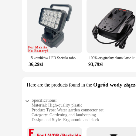
15 koralików LED Światło robocze Reflektor Przenośna lampa Ręczna latarnia dla Makita dla Dewalt dla Milwaukee dla Bosch Akumulator litowo-jonowy 18 V
100% oryginalny akumulator litowo-jonowy 18V 6Ah
36,29zł
93,79zł
Ogród wody złącz
Here are the products found in the
Specifications:
Material: High-quality plastic
Product Type: Water garden connector set
Category: Gardening and landscaping
Design and Style: Ergonomic and sleek
Usage and Purpose: Efficient water flow management
Typical Adaptive Scenario: Outdoor gardening and landscapi
Shape and Size: Compact and easy to install