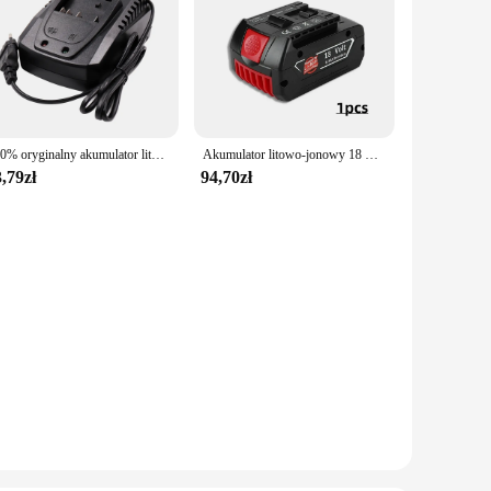
100% oryginalny akumulator litowo-jonowy 18V 6Ah 8Ah 10Ah do przenośnego akumulatora zapasowego Bosch BAT609 BAT609G
Akumulator litowo-jonowy 18 V 6,0 Ah do Bosch BAT609 BAT609G BAT618 BAT618G BAT614 do wiertarki elektrycznej z ładowarką
,79zł
94,70zł