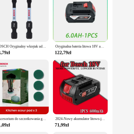
r care.
BOSCH Oryginalny wkrętak udarowy PH/PZ 50mm S2 Zmodyfikowana stalowa obróbka cieplna Proces Wytrzymałość Załączniki narzędziowe
Oryginalna bateria litowa 18V akumulator BOSCH 6.0AH oryginalne narzędzie akumulator BAT609,BAT618, BAT610 darmowa wysyłka
,79zł
122,79zł
Akcesorium do szczotkowania gąbka do czyszczenia Bosch do uniwersalne czyszczenie pędzla Bosch
2024-Nowy akumulator litowo-jonowy Bosch 18 V 18000 mAh 609, Bat609g, Bat618, Bat618g, Bat614, wiertarka Bosch + ładowarka
,09zł
71,99zł