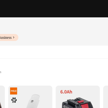
Business
n
versatile use
use