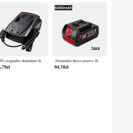
100% oryginalny akumulator litowo-jonowy 18V 6Ah 8Ah 10Ah do przenośnego akumulatora zapasowego Bosch BAT609 BAT609G
Akumulator litowo-jonowy 18 V 6,0 Ah do Bosch BAT609 BAT609G BAT618 BAT618G BAT614 do wiertarki elektrycznej z ładowarką
,79zł
94,70zł