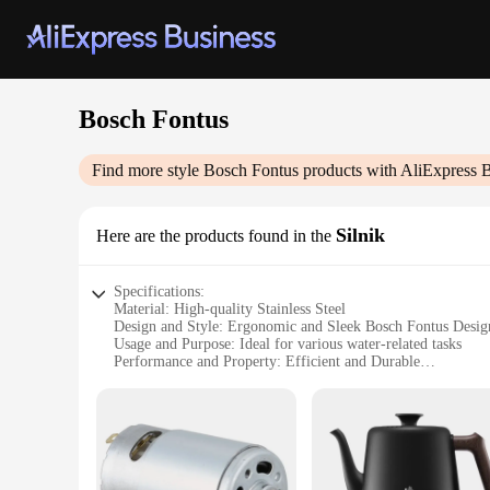
Bosch Fontus
Find more style
Bosch Fontus
products with AliExpress 
Silnik
Here are the products found in the
Specifications:
Material: High-quality Stainless Steel
Design and Style: Ergonomic and Sleek Bosch Fontus Desig
Usage and Purpose: Ideal for various water-related tasks
Performance and Property: Efficient and Durable
Parts and Accessories: Comes with necessary attachments for 
Applicable People: Suitable for both professional and home 
Features:
|Wholesale|Vendors|
**Unmatched Durability and Efficiency**