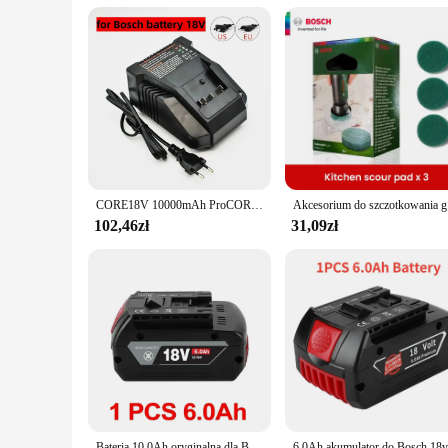
CORE18V 10000mAh ProCORE wymienna bateria do Bosch 18V profesjonalny system narzędzi bezprzewodowych BAT609 BAT618 GBA18V80 21700 komórka
Akcesor
102,46zł
31,09zł
Bateria 10.0Ah oryginalna dla Bosch 18V profesjonalny GBA GBH GSR GSB BAT618 BAT609 BAT620 wymienna bateria