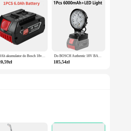
6.0Ah akumulator do Bosch 18v profesjonalny GSR180/GKS185/GWS180/GSB185/BAT609 akumulatory litowo-jonowe i ładowarka
Do BOSCH Authentic 18V BAT609 BAT610 Do Bosch 18V Profesjonalny akumulator litowo-jonowy 18V Akumulator do wiertarki GBA18V GSR18V BAT618 BAT619
0,59zł
185,54zł