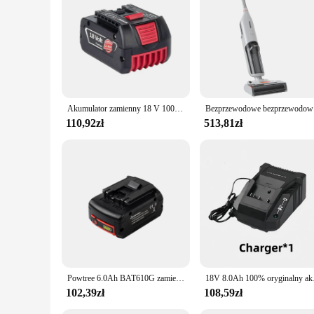
personal use. With its user-friendly design and performance t
Akumulator zamienny 18 V 10000 mAh do Bosch 18 V Professional Systeem Draadloze Tools Bat609 Bat618 Gba18v80 21700 Cell
Bezprzewodo
110,92zł
513,81zł
Powtree 6.0Ah BAT610G zamiennik do akumulatora Bosch 18 V BAT609 BAT618G BAT619 BAT621 BAT620 elektronarzędzia akumulatorowe wskaźnik LED
18V 8.0Ah 100% orygi
102,39zł
108,59zł