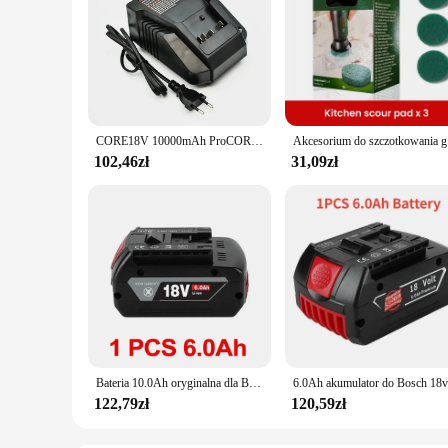
CORE18V 10000mAh ProCORE wymienna bateria do Bosch 18V profesjonalny system narzędzi bezprzewodowych BAT609 BAT618 GBA18V80 21700 komórka
Akcesor
102,46zł
31,09zł
Bateria 10.0Ah oryginalna dla Bosch 18V profesjonalny GBA GBH GSR GSB BAT618 BAT609 BAT620 wymienna bateria
122,79zł
120,59zł