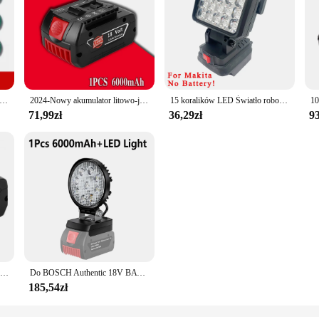
ium do szczotkowania gąbka do czyszczenia Bosch do uniwersalne czyszczenie pędzla Bosch
2024-Nowy akumulator litowo-jonowy Bosch 18 V 18000 mAh 609, Bat609g, Bat618, Bat618g, Bat614, wiertarka Bosch + ładowarka
15 koralików LED Światło robocze Reflektor Przenośna lampa Ręczna latarnia dla Makita dla Dewalt dla Milwaukee dla Bosch Akumulator litowo-jonowy 18 V
71,99zł
36,29zł
93
6.0Ah akumulator do Bosch 18v profesjonalny GSR180/GKS185/GWS180/GSB185/BAT609 akumulatory litowo-jonowe i ładowarka
Do BOSCH Authentic 18V BAT609 BAT610 Do Bosch 18V Profesjonalny akumulator litowo-jonowy 18V Akumulator do wiertarki GBA18V GSR18V BAT618 BAT619
185,54zł