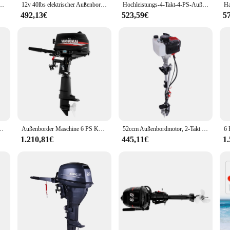
5lbs mit 40cm Kurz wellen bürsten motor, geeignet für Schlauchboote für kleine Boote
12v 40lbs elektrischer Außenbordmotor Troll ing Motor Bürste Fischerboot Motor 34a
Hochleistungs-4-Takt-4-PS-Außenbordmotor mit Luft kühlsystem
492,13€
523,59€
5
bordmotor Fischerboot Motor mit Luft kühlsystem
Außenborder Maschine 6 PS Kurz welle Benzinmotor 2-Takt Motor Fischerboot Motor Wasser kühlung CDI-System
52ccm Außenbordmotor, 2-Takt 1700w aufblasbarer Fischerboot motor, Hochleistungs-Schiffs motor
1.210,81€
445,11€
1