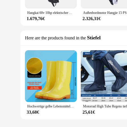
Hangkai 60v 10hp elektrischer Außenbordmotor 3000r/min bürstenloses Fischerboot Motor Pinnen steuerungs system
Außenbord
1.679,76€
2.326,31€
Stiefel
Here are the products found in the
Hochwertige gelbe Lebensmittels tiefel für Motorrad Noen namenull Marke Farm Arbeits schuhe Küche Hygiene Regens tiefel Sehnen sohle
33,68€
25,61€