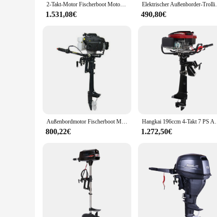
2-Takt-Motor Fischerboot Motor Wasser kühlung CDI-System Außenborder Maschine 6 PS Kurz welle Benzinmotor
Elektrischer Außenborder-Trolling-Motor 6
1.531,08€
490,80€
Außenbordmotor Fischerboot Motor mit Luftkühlung Hangkai 4-Takt 4 PS schwere
Hangkai 196ccm 4-Takt 7 PS Außen
800,22€
1.272,50€