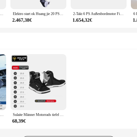
motor Hangjie 15 PS 4-Takt-Boot Motorboot Zubehör Marine Benzin Boot Motor Boot zubehör Sea Doo Acessori
Elektro start ok Huang jie 20 PS 4-Takt-Außenbordmotor Außenbordmotor kurze Welle Außenborder Schiffs motor 20 PS
2-Takt 6 PS Außenbordmotor Fischerboot kompletter Motor 4400w Pinne Hangkai
2.467,38€
1.654,32€
1
Motorrad High Tube Regens tiefel wasserdicht reflektierende rutsch feste Schuhe Motorrad Fahrrad Fahrrad wieder verwendbare Schutz zubehör
Sulaite Männer Motorrads tiefel Mikro faser Motocross Schuhe die ganze Saison Anti-Rutsch-Biker Stiefel kausale Motorboote Motorrad Turnschuhe
68,39€