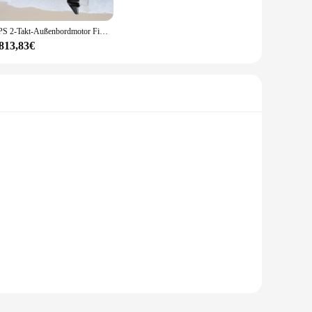
6 PS 2-Takt-Außenbordmotor Fischerboot Motor CDI Zündung & Wasser kühlsystem Kurz wellen propeller für Schlauchboote
.813,83€