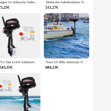
Hangkai 12v elektrischer Außenborder Troll ing Motor 65lbs mit 40cm Kurzwellen bürsten motor geeignet für kleine Boote Schlauchboot
Elektrischer Außenbordmotor Troll ing Motor Bürsten motor Fischerboot motor 12 V Außenbordmotor 1700 U/min 58lbs
75,25€
511,27€
6 PS 2-Takt 4,4 kW Außenbordmotor Fischerboot Motor Motor Wasser kühlung kurze Welle
Neuer 12v 80lbs elektrischer Trolling-Außenbordmotor für Gummi boote, Fischerboote und Holzboote
.543,35€
604,23€