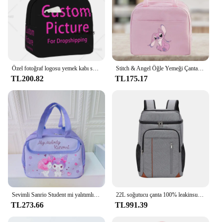
Özel fotoğraf logosu yemek kabı su geçirmez özelleştirilmiş DIY baskı soğutucu termal gıda yalıtımlı öğle yemeği çantası taşınabilir piknik Tote çanta
Stitch & Angel Öğle Yemeği Çantası, Taşınabilir Öğle Yemeği Kutusu Saklama Çantası, Katlanabilir Yalıtımlı Soğutucu Çanta, Ofis Okul Pikniği İçin Mükemmel
TL200.82
TL175.17
Sevimli Sanrio Student mi yalıtımlı saklama çantası öğrenci öğle yemeği için uygun Bento çantası büyük kapasiteli el öğle yemeği çantası
22L soğutucu çanta 100% leakinsulated büyük yalıtımlı açık piknik plaj termal öğle yemeği çanta araba buzdolabı gıda su geçirmez sırt çantası
TL273.66
TL991.39