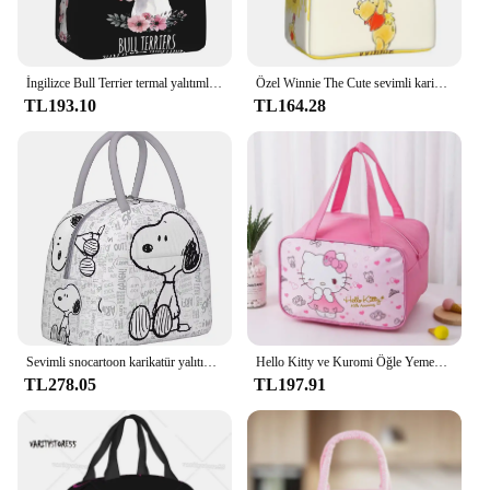
İngilizce Bull Terrier termal yalıtımlı öğle yemeği çanta kadın hayvan Pet yavru Resuable yemek kutusu İşlevli yiyecek kutusu
Özel Winnie The Cute sevimli karikatür termal yalıtımlı öğle yemeği çanta açık piknik için taşınabilir yemek taşıma çantası İşlevli yiyecek kutusu
TL193.10
TL164.28
Sevimli snocartoon karikatür yalıtımlı öğle yemeği çantası fıstık komik sevgilisi gıda konteyner çanta kullanımlık termal soğutucu öğle yemeği kutuları iş için
Hello Kitty ve Kuromi Öğle Yemeği Saklama Çantası, Cinnamoroll Melodi Desenli Taşınabilir Çanta, Yalıtımlı Yeniden Kullanılabilir Bento Kutusu Saklama Çantası
TL278.05
TL197.91