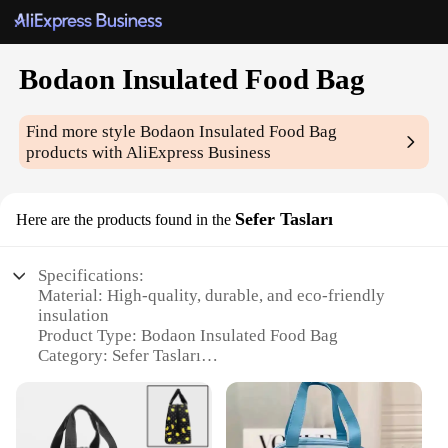
Bodaon Insulated Food Bag
Find more style
Bodaon Insulated Food Bag
products with AliExpress Business
Sefer Tasları
Here are the products found in the
Specifications:
Material: High-quality, durable, and eco-friendly
insulation
Product Type: Bodaon Insulated Food Bag
Category: Sefer Tasları
Design and Style: Sleek, modern design with easy-
to-carry handles
Usage and Purpose: Ideal for transporting hot or
cold food