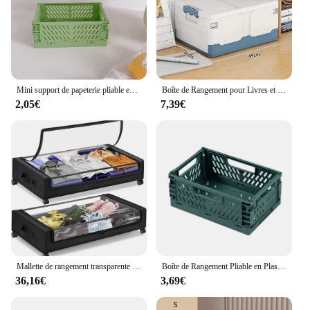
Mini support de papeterie pliable empilable en plastique, boîte de rangement de bureau, étudiant mignon, simple, acquisition, évaluation à domicile, nouveau
Boîte de Rangement pour Livres et Jouets, Accessoire de Rangement Extra Large avec Couvercle pour Salle de Classe et Salon
2,05€
7,39€
Mallette de rangement transparente pliable sous le lit, boîte à roulettes anti-poussière, couette, grande capacité, espace de stockage, évaluation
Boîte de Rangement Pliable en Plastique Portable, mir de Stockage pour Jouets et Bijoux
36,16€
3,69€