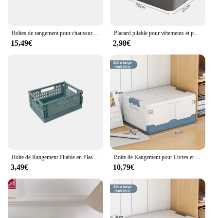
project. These boxes are not just a purchase; they
are an investment in a long-term, efficient storage
solution.
Boîtes de rangement pour chaussures empilables pliables, armoire à chaussures intégrée multicouche, transparent, portable, rangement pour véhicules, 6 niveaux
Placard pliable pour vêtements et pantalons, rangement pour jouets, 1 pièce, 2 pièces, 3 pièces
15,49€
2,98€
Boîte de Rangement Pliable en Plastique, mir Empilable, Mignon, Maquillage, Bijoux, Jouets
Boîte de Rangement pour Livres et Jouets, Accessoire de Rangement Extra Large avec Couvercle, pour Salle de Classe, Salon
3,49€
10,79€