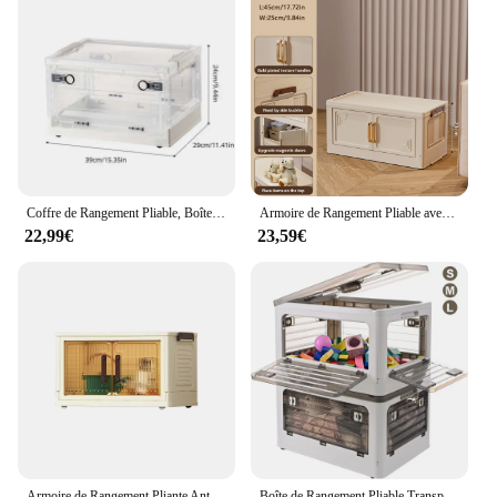
Coffre de Rangement Pliable, Boîte de Rangement Ouverte Transparente, Armoire à Domicile, Vêtements, Évaluation Grande Capacité, Plastique Transparent, 1 Pièce
Armoire de Rangement Pliable avec Roues, 1-6 Couches, Boîte de Rangement Multifonctionnelle, Bac d'Organisation Pliable avec Veds
22,99€
23,59€
Armoire de Rangement Pliante Anti-Poussière, avec Roue à Comcussion, pour Cuisine, Chambre à Coucher, Salon, Armoire
Boîte de Rangement Pliable Transparente pour Patins à Roulettes Amovibles, Conteneur d'Organisation de Jouets, 51.5x36x30cm