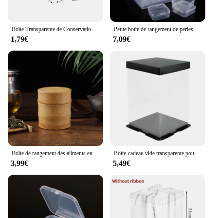
Boîte Transparente de Conservation des citrouille au Réfrigérateur, Rangement de la Viande, Qualité Alimentaire, Conservation des Légumes à Domicile
Petite boîte de rangement de perles en plastique transparent avec couvercle à charnière, 30 pièces, rangement de petits objets, artisanat, bijoux
1,79€
7,09€
Boîte de rangement des aliments en bambou naturel, boîte à thé, épices, noix, respectueux de l'environnement, évaluation des pots, cuisine, beaucoup
Boîte-cadeau vide transparente pour ours en peluche artificiel, boîte-cadeau de fleur de Rose pour femmes, fournitures de décoration de fête de mariage de saint-valentin
3,99€
5,49€