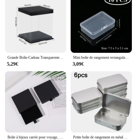
Grande Boîte-Cadeau Transparente en PVC de 20/28cm, Emballage Rose Ours, ixd'Anniversaire, Mariage, Décoration de Dessert
Mini boîte de rangement rectangulaire en plastique, boîte d'emballage translucide, anti-poussière, étui à bijoux de bain durable, conteneur de rangement à domicile
5,29€
3,09€
Boîte à bijoux carrée pour voyage, étui à collier, style côtelé, rangement pour bijoux, emballage cadeau surprise, 16 couleurs, 10x10x2cm
Petite boîte de rangement en métal portable, conteneur plaqué 18, couvercle articulé africain, rectangulaire, beaucoup, 6 pièces