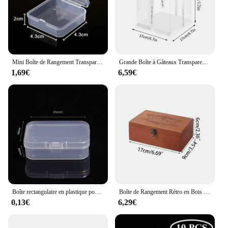
Mini Boîte de Rangement Transparente en Plastique pour Bijoux, Conteneur Portable pour Boucles d'Oreilles, Bagues et Bouchons d'Oreilles, 60/6 Pièces
Grande Boîte à Gâteaux Transparente en Plastique, Fournitures d'Emballage pour Anniversaire, Mariage, Bonbons, 1 Pièce
1,69€
6,59€
Boîte rectangulaire en plastique pour stockage, mini boîtes transparentes, boîte d'emballage, boîte de rangement anti-poussière, boîte à bijoux
Boîte de Rangement Rétro en Bois Uni avec Couvercle, Boîtes à Charnières Multifonctions, Emballage Cadeau, Étui à Bijoux, Maison, Boîte de Rangement Officiel du Soleil
0,13€
6,29€