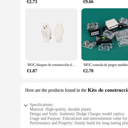
€2.73
€9.66
MOC-bloques de construcción de animales para niños, juguete de ladrillos para armar gato, pájaro, pingüino, búho, serpiente, oso, Delfín, águila, payaso, pez, ideal para regalo de cumpleaños
MOC-consola de 
€1.87
€2.70
Kits de construcc
Here are the products found in the
Specifications:
Material: High-quality, durable plastic
Design and Style: Authentic Dodge Charger model replica
Usage and Purpose: Educational and entertainment value for
Performance and Property: Sturdy build for long-lasting pla
Parts and Accessories: Comprehensive set of building blocks 