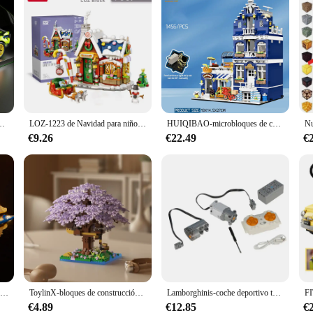
ulo de velocidad modelo ciudad mecánica Super ladrillos rompecabezas juguetes regalo para adultos
LOZ-1223 de Navidad para niños, juguete de bloques de construcción de Casa Vintage, Papá Noel, modelo de rompecabezas
HUIQIBAO-microbloques de construcción para niños, juguete de ladrillos para armar cafetería, esquina de la ciudad, arquitectura, vista de la calle, MOC
€9.26
€22.49
€
Modelo de barco Titanic, juguetes para niños, regalo de cumpleaños, montaje de bloques de construcción, bloque de plástico con lámpara, juguete de bloques de construcción Titanic
ToylinX-bloques de construcción de Casa de cerezo rosa para niños, 1097 piezas, Escena de calle, modelo de montaje, adornos, juguetes, regalo de cumpleaños
Lamborghinis-coche deportivo técnico de supervelocidad, modelo de bloques de construcción, vehículo de Control remoto, juguetes de ladrillo para chico y adulto, regalo
€4.89
€12.85
€