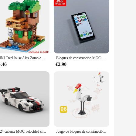
are a gift that keeps on giving, providing endless hours of
MINI TreeHouse Alex Zombie bloques de construcción de acción juegos de modelos clásicos ladrillos Kits para niños juguetes para niños
Bloques de construcción MOC para niños, ladrillos para armar juguete de teléfono, ordenador, música, regalo, 10 unids/lote
5.46
€2.90
2024 caliente MOC velocidad ciudad coche campeón Racer supercoche clásico bloques de construcción ladrillo carreras súper técnica garaje creativo DIY Set
Juego de bloques de construcción de animales, Mini juguete de ladrillos, Cuervo, loro, pavo real, águila, flamenco, pájaro carpintero, avestruz, grúa coronada roja, golondrina