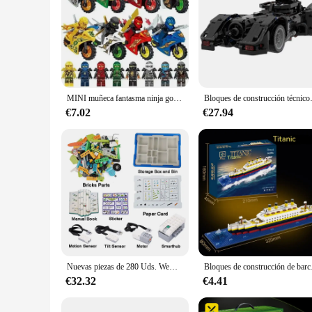
MINI muñeca fantasma ninja gold Lloyd Ni compatible con motocicleta genial ensamblada bloques de construcción muñeca niño juguete para regalo
Bloques de construcción técnicos para ni
€7.02
€27.94
Nuevas piezas de 280 Uds. WeDo 2,0, juego de núcleos de construcción de robótica, bloques de construcción compatibles con 45300 Scratch 3,0, juguetes educativos DIY
Bloques de construcción de 
€32.32
€4.41