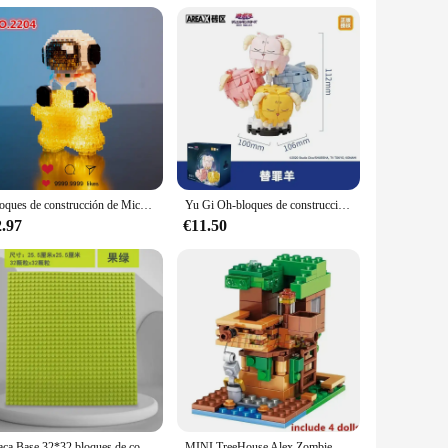
e de Carreras Dodge Charger. This set is not just a toy, but
uild a realistic replica of the legendary muscle car. The set
 hand-eye coordination. Children will learn about the
Bloques de construcción de Micro partículas de la serie de astronautas espaciales creativos, figuras con luz, juego de ladrillos DIY, juguetes para niños, regalo de Navidad
Yu Gi Oh-bloques de construcción de la serie Little Monster, juguete educativo ensamblado, regalo de adorno, mago, Scapegoat, Kuriboh
introduce STEM concepts in a fun and engaging way. The Dodge
2.97
€11.50
 the rigors of play. The plastic blocks are sturdy and
 rebuild their models, encouraging creativity and
Placa Base 32*32 bloques de construcción clásicos tablero Base de ladrillos montaje DIY Compatible con Legoeds juguetes para niños regalos para chico
MINI TreeHouse Alex Zombie bloques de construcción de acción juegos de modelos clásicos ladrillos Kits para niños juguetes para niños