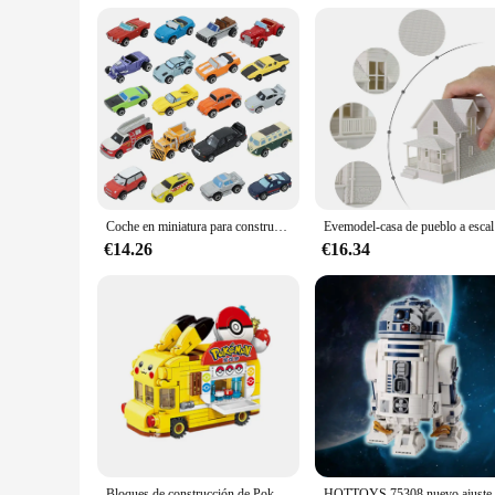
Applicable People: Suitable for children aged 6 and above
Features:
|Wholesale|Vendors|
**Engaging Building Experience**
Immerse your child in the world of engineering with the Blo
a gateway to creativity and problem-solving skills. The meti
includes a variety of pieces that can be assembled to create 
**Educational and Developmental Benefits**
While providing hours of fun, this construction set also serv
Coche en miniatura para construcción de ferrocarril, juguete de diseño de paisaje, arquitectura, escala N 1:160
Evemode
importance of following instructions and the satisfaction o
Charger kit is not only a toy but a tool for developing essentia
€14.26
€16.34
**Versatile and Durable**
The Bloques de Construcción Técnicos para Niños Juguete de 
resistant to wear, ensuring that the set can be enjoyed for an
imagination. The set is perfect for both individual play and gr
Bloques de construcción de Pokémon para niños, juguete de ladrillos para armar Mini coche de Pikachu, serie de dibujos animados, ideal para regalo, 2022