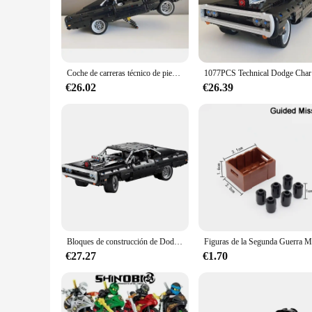
The Bloques de construcción técnicos para niños juguete de la
their motor skills, hand-eye coordination, and problem-solvin
for young builders. The blocks are made from high-quality, d
**Adaptive and Accessible for All**
The Bloques de construcción técnicos para niños juguete de la
Coche de carreras técnico de piezas para niños, Dodge Charger 1077, modelo de bloques de construcción, juguetes en la película Fast Furious, regalo para niños, amigo, 42111
1077PCS Te
children aged 6 and up, making it an ideal gift for a wide r
construction abilities. The set is also a fantastic opportunit
€26.02
€26.39
**A Unique Building Experience**
The Bloques de construcción técnicos para niños juguete de la
necessary parts and accessories to assemble the Dodge Charg
perfect addition to any child's room or play area. With its aut
Bloques de construcción de Dodge Charger para niños, coche de carreras para armar juguete de ladrillos, Serie Técnica, serie Fast Furious, ideal para regalo, código 42111
€27.27
€1.70