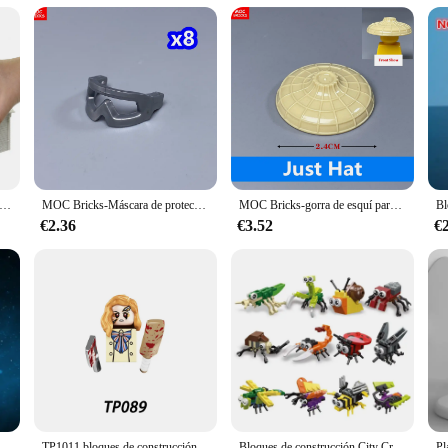
ques de Construcción Técnicos para Niños Juguete de Ladrillos para Armar Coch
culously designed blocks mimic the iconic Dodge Charger, allowing children to b
a sturdy and impressive model.
es an educational purpose. It enhances fine motor skills, spatial awareness, and
l-casa de pueblo a escala HO N, 1 unidad, blanco, edificios arquitectónicos sin montar
MOC Bricks-Máscara de protección facial para niños, figura de desgaste, cuello, bloque de construcción educativo, accesorios ensamblados, juguetes para niños, 4cm
MOC Bricks-gorra de esquí para niños, sombrero de vaquero, accesorios para la cabeza, piezas de figuras, bloques de construcción, juguetes, regalos para niños, 10 unidades por lote
f completing a project. The set is ideal for parents and educators looking to 
l life skills.
€2.36
€3.52
€
Ladrillos para Armar Coche de Carreras Dodge Charger is designed to withstand
 extended period. The set is also versatile, allowing children to disassemble and
oup activities, making it a fantastic addition to any child's toy collection.
HOTTOYS 75308 nuevo ajuste 2314 Uds R2D2 R2-D2 Robot estrella Unión espacial modelo bloques de construcción ladrillos niño cumpleaños regalo de Navidad juguete chico
TP1011 bloques de construcción Horror Freddie Jason Slender Terrfier personajes figuras ladrillos juguetes para niños
Bloques de construcción City Creative para niños, Mini insectos, mariquita, Caracol, Libélula, mariposa, escarabajo, ladrillos, animales, juguetes educativos