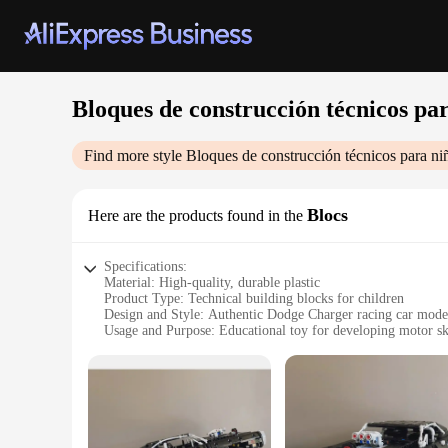
Bloques de construcción técnicos pa
Find more style
Bloques de construcción técnicos para ni
Blocs
Here are the products found in the
Specifications:
Material: High-quality, durable plastic
Product Type: Technical building blocks for children
Design and Style: Authentic Dodge Charger racing car mode
Usage and Purpose: Educational toy for developing motor ski
Typical Adaptive Scenario: Ideal for children aged 6 and up
Shape and Size: Compact and easy to handle for young build
Features:
|Wholesale|Vendors|
**Engaging and Educational Playtime**