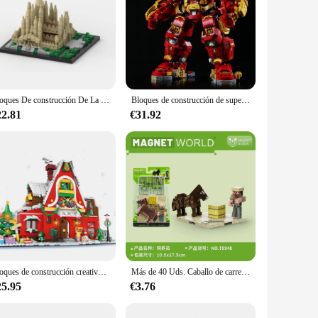
Bloques De construcción De La Sagrada Família para niños, juguete De ladrillos De arquitectura, modelo clásico, regalo, 452 piezas
Bloques de construcción de superhéroes de Marvel para niños y adultos, juguetes de bloques de construcción de superhéroes de Los Vengadores, Iron Man, Hulk, Buster Mecha, regalos para niños, más de 2000 piezas
22.81
€31.92
Bloques de construcción creativos para niños, modelo de Casa de Arte de Navidad, pueblo de invierno, juguetes para niños, regalo de Navidad, 2023
Más de 40 Uds. Caballo de carrera dragón negro bloques de construcción magnéticos Kit de construcción juguetes DIY juego de rompecabezas para niños
25.95
€3.76