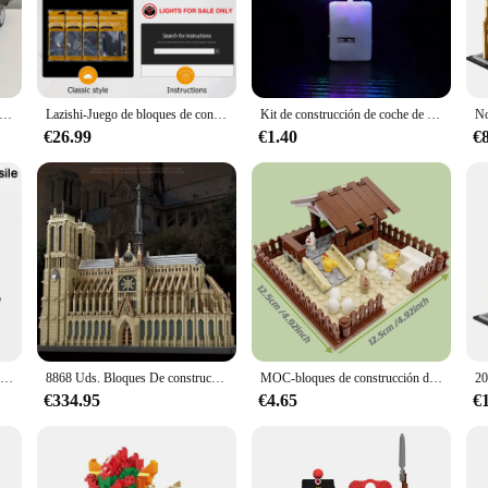
drillos para armar coche de carreras Dodge Charger is not just another toy; it'
g abilities. This set of technical building blocks is designed to replicate the i
urable plastic, ensuring they can withstand the rigors of playtime and countles
drillos para armar coche de carreras Dodge Charger is not only a fun activity bu
chnical Dodge Charger Racing Car Model Building Blocks 42111 Bricks Toys in Movie Fast Furious Gift For Boys Kids
Lazishi-Juego de bloques de construcción LED 21061, adecuado para Notre Name de Paris, solo incluye accesorios de iluminación
Kit de construcción de coche de carreras Fast Furious para niños, adolescentes y adultos, juguete técnico de piezas, 1077
ange of ages. The compact and easy-to-handle blocks are perfect for young buil
y for parents and children to bond over a shared activity, fostering creativity an
€26.99
€1.40
€
drillos para armar coche de carreras Dodge Charger is more than just a toy; it'
er racing car, offering a sense of accomplishment upon completion. The blocks a
hentic design and style, this set transports children into the world of racing, sp
Figuras de la Segunda Guerra Mundial para niños y niñas, Juguetes de bloques de construcción, accesorios de Armas, modelos de pistola de órgano gabardina de cañón, regalo para amigos, novedad
8868 Uds. Bloques De construcción Notre Dame De París, modelo De construcción De fama mundial, juguetes De ensamblaje, decoración De escritorio para adultos, regalos para niños
MOC-bloques de construcción de gallinero para niños, ladrillos de animales de granja de ciudad, Juguetes para niños y niñas, regalos de bricolaje
€334.95
€4.65
€