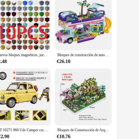
Nuevos bloques magnéticos, juego mundial magnético de construcción de mina para niños y niñas, juguetes de construcción sensoriales para niños pequeños, regalos de Navidad
Bloques de construcción de autobús de la amistad para niños, juguete MOC de montaje para niños, regalo para acampar, modelo rv, serie Good friend, 41395, 41395
2.48
€26.10
FIT 10271 960 Uds Camper coche serie FIATED modelo 500 Kit de construcción creadores bloques DIY juguetes para niños regalos de cumpleaños niños
Bloques de Construcción de Arquitectura China para Niño o Adulto, Microbloques para Modelo del Lago del Oeste con Torre y Árboles, Miniladrillos con Luz, Juguete DIY para Regalo
22.90
€10.76