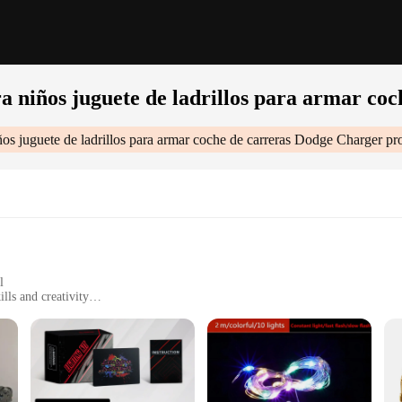
ra niños juguete de ladrillos para armar c
ños juguete de ladrillos para armar coche de carreras Dodge Charger
pro
l
lls and creativity
ers