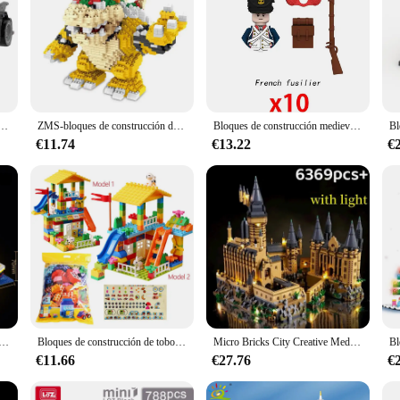
ños, juguete de ladrillos para armar batimóvil 1989, modificado desde Doms 42111 Dodge Charger, ideal para regalo, novedad
ZMS-bloques de construcción de Yoshe para niños, Juguetes de figuras de acción, Mario bowwser, Anime, bricolaje, regalos
Bloques de construcción medievales para niños, Juguetes de bloques de construcción, militares de la Segunda Guerra Mundial, soldado, pistola, Mini oficial, caballeros, modelo
€11.74
€13.22
€
barco gigante Titanic, juego de crucero Iceberg de lujo, Micro ciudad, modelo DIY, juguetes de ladrillos para niños, regalo para adultos
Bloques de construcción de tobogán para niños, juguete de ladrillos para armar Castillo de gran tamaño, serie City House, ideal para regalo, código 153, piezas
Micro Bricks City Creative Medieval Magic Castle Series, Escuela de Arquitectura, modelo de Palacio, bloques de construcción, regalos para niños, juguetes de montaje
€11.66
€27.76
€