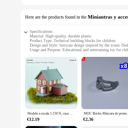
Miniautras y acce
Here are the products found in the
Specifications:
Material: High-quality, durable plastic
Product Type: Technical building blocks for children
Design and Style: Intricate design inspired by the iconic Do
Usage and Purpose: Educational and entertaining toy for chi
Typical Adaptive Scenario: Suitable for both indoor and out
Performance and Property: Sturdy construction ensures long-
Features:
**Engaging and Educational Playtime**
Ignite your child's imagination with the Bloques de Construc
they are a gateway to learning through play. As children asse
model challenges them to replicate the real-world car's featu
**Versatile and Fun for All Ages**
Whether you're looking for a birthday gift, a Christmas presen
construct the racing car, making it an ideal DIY project for t
vehicles. With a focus on quality and durability, these blocks 
Modelo a escala 1:150 N, casa Dwelling, modelo de patio de estilo americano, Kit de Material de construcción, Diorama, tren, diseño ferroviario, 1 ud.
MOC Bricks-Máscara de protección facial 
**A Gift That Keeps on Giving**
€12.19
€2.36
These technical building blocks are not just a toy; they are 
suppliers looking to offer a unique and educational toy to 