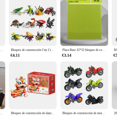
e blocks' ability to spark imagination and enhance problem-solving skills, they 
TP1011 bloques de construcción Horror Freddie Jason Slender Terrfier personajes figuras ladrillos juguetes para niños
Bloques de construcción City Creative para niños, Mini insectos, mariquita, Caracol, Libélula, mariposa, escarabajo, ladrillos, animales, juguetes educativos
Placa Base 32*32 bloques de construcción clásicos tablero Base de ladrillos montaje DIY Compatible con Legoeds juguetes para niños regalos para chico
€4.11
€3.14
€
 bloques de construcción modelo Ender Dragon para regalo de cumpleaños
Bloques de construcción de danza del león chino para niños, regalo de Festival de Primavera de Año Nuevo, decoración de escritorio creativa, ladrillos educativos DIY, Juguetes
Bloques de construcción de motocicleta de la segunda guerra mundial para niños, juguetes de piezas MOC, modelo de vehículos campestres, accesorios militares, DIY