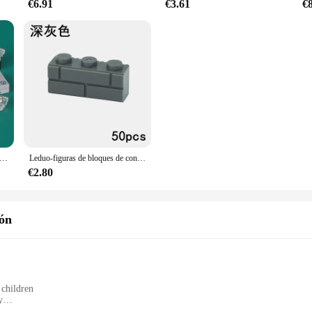
€6.91
€3.61
€
juegos modelo de computadora, bloques de construcción, de juegos de Mini reproductor TV, Televisión, teléfono móvil, juguetes de ladrillos impresos, regalo para niños
Leduo-figuras de bloques de construcción MOC para niños, ladrillos de pared, gruesos, 1x2, 1x3, 1x4 L, Compatible con Leduo 98283 15533
€2.80
ión
 children
y
and instructions