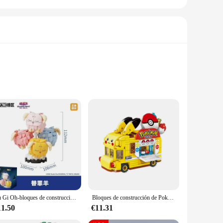
re Dodge Charger racing car. These blocks are not just toys;
-solving abilities. The intricate design of the Dodge Charger
ged 6 and up. The set includes all the necessary pieces to
 children to use their creativity to build other structures or
ts.
Yu Gi Oh-bloques de construcción de la serie Little Monster, juguete educativo ensamblado, regalo de adorno, mago, Scapegoat, Kuriboh
Bloques de construcción de Pokémon para niños, juguete de ladrillos para armar Mini coche de Pikachu, serie de dibujos animados, ideal para regalo, 2022
11.50
€11.31
e product, making it an excellent choice for vendors and
 addition to any home DIY project, providing a fun and