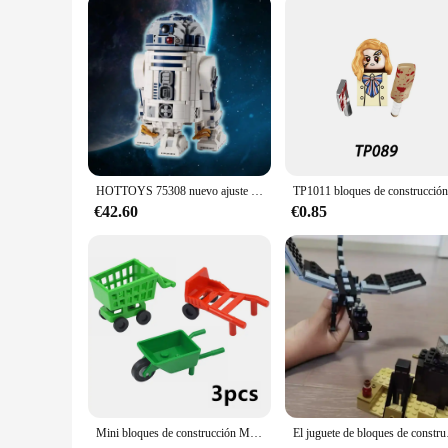
educational experience for children and adults alike. With th
entertainment and learning.
HOTTOYS 75308 nuevo ajuste 2314 Uds R2D2 R2-D2 Robot estrella Unión espacial modelo bloques de construcción ladrillos niño cumpleaños regalo de Navidad juguete chico
€42.60
€0.85
Mini bloques de construcción MOC City, accesorios de comida, pescado, manzana, perro caliente, pastel, Pizza, patatas fritas, pollo, figuras, caja de ladrillos, placa, juguete Compatible
El juguete de