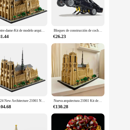
s an engaging educational tool that helps children develop
conic Dodge Charger racing car, making it an exciting project
s assemblies.
t also an inclusive one. It's designed to be accessible for
Notre-dame-Kit de modelo arquitectónico de París, juego de bloques de construcción coleccionables para adultos, Idea de regalo para amantes de la historia, 21061
Bloques de construcción de coche técnico Dodged Charger para niños, modelo de película Fast And Furious, vehículo famoso, 42111 ladrillos, juguetes para niños, regalos
ders, promoting independence and confidence in their
d teamwork.
81.44
€26.23
s a unique building experience. The set includes all the
re not only fun to build but also to display, making them a
arking their imagination and creativity.
2024 New Architecture 21061 Notre Dame de Cathedral Model Kit iconic Paris landmark Building Blocks Bricks Toys For Children
Nueva arquitectura 21061 Kit de modelo de Notre Dame de Catedral icónico París punto de referencia bloques de construcción juguetes para niños regalos
104.68
€130.28