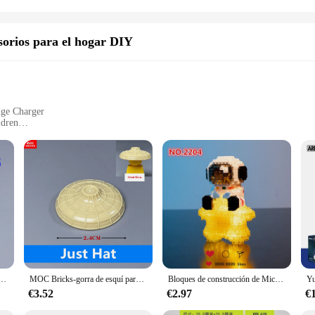
sorios para el hogar DIY
dge Charger
ldren
door play
lasting playtime
ción Técnicos para Niños, a set of building blocks designed to create a miniatu
mble the pieces, they develop fine motor skills, spatial awareness, and problem
res, fostering a sense of accomplishment and pride in their creations.
t, or just a fun activity for your child, these blocks are perfect for children a
he whole family. The blocks are not only educational but also versatile, allowing
are built to withstand the rigors of playtime, ensuring that the fun lasts and las
para niños, figura de desgaste, cuello, bloque de construcción educativo, accesorios ensamblados, juguetes para niños, 4cm
MOC Bricks-gorra de esquí para niños, sombrero de vaquero, accesorios para la cabeza, piezas de figuras, bloques de construcción, juguetes, regalos para niños, 10 unidades por lote
Bloques de construcción de Micro partículas de la serie de astronautas espaciales creativos, figuras con luz, juego de ladrillos DIY, juguetes para niños, regalo de Navidad
€3.52
€2.97
€
an investment in your child's development. The set is designed to be a wholesal
their customers. The Bloques de Construcción Técnicos para Niños are a perfect