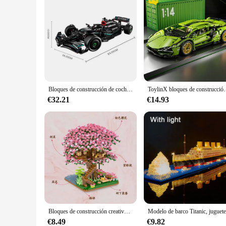
Bloques de construcción de coche de carreras de velocidad para niños, vehículo deportivo famoso, modelo de ciudad de fórmula negra técnica, juguete de montaje para niños, regalos
ToylinX bloques de construcción técnicos carreras deporte coche vehíc
€32.21
€14.93
Bloques de construcción creativos para niños y adultos, juguete de ladrillos para armar casa del árbol Sakura, serie City Street View, ideal para regalo, 2000
€8.49
€9.82