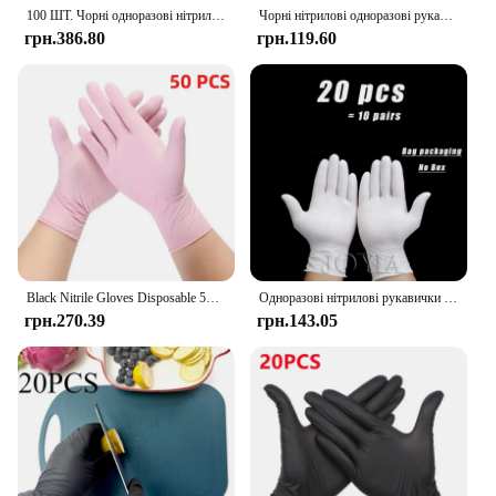
100 ШТ. Чорні одноразові нітрилові рукавички Водонепроникні міцні чорні нітрилові рукавички без пудри Догляд за волоссям Інструмент для чищення татуювання вдома
Чорні нітрилові одноразові рукавички, 20/100 шт., без латексу та пудри, нестерильні рукавички для чищення для приготування їжі, домашніх механиків, татуювань
грн.386.80
грн.119.60
Black Nitrile Gloves Disposable 50Pack Powder-Free Industrial Grade Gloves for Household Cleaning Kitchen Mechanic Tattoo Gloves
Одноразові нітрилові рукавички Білі без латексу Рукавички без пудри Маленькі Середні Великі S M L Чорні Жінка Чоловік Робота Захист рук Рожевий
грн.270.39
грн.143.05