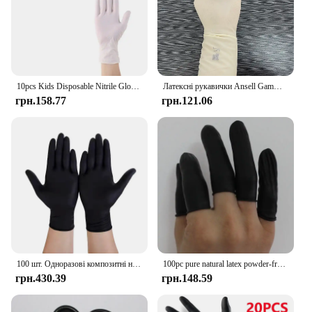
10pcs Kids Disposable Nitrile Gloves Children Latex Powder Free for Household Cleaning Crafting Painting Gardening Cooking Glove
Латексні рукавички Ansell Gammex без порошку (1 пара) латексні рукавички довжиною 30см
грн.158.77
грн.121.06
100 шт. Одноразові композитні нітрилові чорні товсті рукавички/без порошку Міцний комфорт Краса Кейтеринг Захист будинку Харчовий клас
100pc pure natural latex powder-free finger cot Anti static cleanroom Black Protective Fingertip watch jewellery work gloves
грн.430.39
грн.148.59