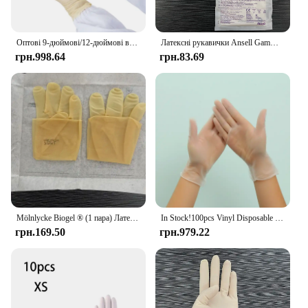
Оптові 9-дюймові/12-дюймові високоеластичні рукавички без пудри Лабораторія, одноразові латексні рукавички для очищення майстерні без пилу
Латексні рукавички Ansell Gammex (1 пара) без порошку (6 розмірів) латексні рукавички довжиною близько 30 см
грн.998.64
грн.83.69
Mölnlycke Biogel ® (1 пара) Латексні рукавички Рукавички з краями без пудри довжина 29 см
In Stock!100pcs Vinyl Disposable Gloves Powder-free Industrial Food Safety Translucent Pvc Mechanic Gloves Nitrile Gloves Size S
грн.169.50
грн.979.22