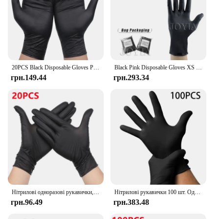
20PCS Black Disposable Gloves Powder Free Latex Free Mechanic Tattoo Beauty Care Body Art Gloves S/M
Black Pink Disposable Gloves XS Latex Powder Free Nitrile Vinyl Glove X-Small Smallest Hands For Woman Girl Kids Children
грн.149.44
грн.293.34
Нітрилові одноразові рукавички, чорні, 20/50/100 шт. Латексні рукавички без пудри, промислові рукавички для приготування їжі, роботи, очищення, фарби для волосся.
Нітрилові рукавички 100 шт. Одноразові чорні рукавички для домашнього використання Рукавички для чищення без латексу без пудри Перукарські інструменти для татуювання
грн.96.49
грн.383.48