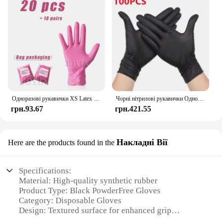
Одноразові рукавички XS Latex Powder Free Nitrile Vinyl Glove Extra Small Hands For Woman Girl Kids One Time Use Pink Black 100pcs
Чорні нітрилові рукавички Одноразові рукавички без пудри та латексу 4 мілітарі 20/50/100 шт. Текстуровані татуювання Фарба для волосся Рукавички для кулінарних механізмів
грн.93.67
грн.421.55
Накладні Вії
Here are the products found in the
Specifications:
Material: High-quality synthetic rubber
Product Type: Black PowderFree Gloves
Category: Disposable Gloves
Design: Textured surface for enhanced grip
Usage: Ideal for various tasks requiring precision