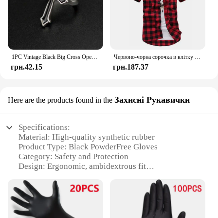
businesses or households, providing a reliable
supply for all your glove requirements. The gloves'
performance and property are exceptional, offering
a snug fit and durability, making them a reliable
choice for a wide range of tasks.
1PC Vintage Black Big Cross Open Ring For Women Party Jewelry Men Trendy Gothic Metal Color Finger Ring Anillo
Червоно-чорна сорочка в клітку Чоловічі сорочки 2024 Нова літня модна сорочка Homme Чоловічі сорочки в клітку Сорочка з коротким рукавом Чоловіча блуза
**Ease of Use and Sustainability**
грн.42.15
грн.187.37
These gloves are not only practical but also eco-
friendly. By choosing powder-free gloves, you're
Захисні Рукавички
Here are the products found in the
reducing your environmental impact. They are easy
to use and dispose of, making them a sustainable
choice for businesses and individuals alike. The
Specifications:
gloves' lightweight design ensures comfort,
Material: High-quality synthetic rubber
allowing you to work for extended periods without
Product Type: Black PowderFree Gloves
fatigue. With no additional parts required, these
Category: Safety and Protection
gloves are a simple solution for maintaining
Design: Ergonomic, ambidextrous fit
cleanliness and safety in your workspace.
Usage: Ideal for food handling, medical, and
industrial applications
Performance: Excellent tactile sensitivity and
durability