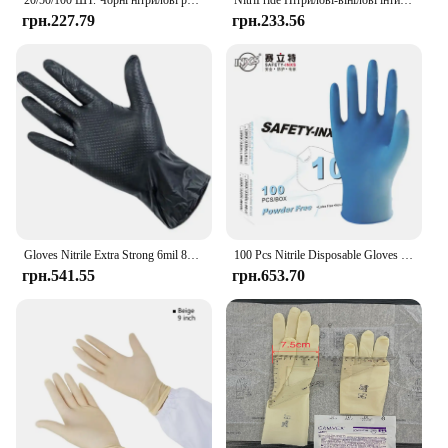
20/50/100 ШТ. Чорні нітрилові рукавички Одноразові товсті рукавички для чищення без пудри для текстурованої кухні, побутової механіки татуювання
NitriPride Нітрилові-вінілові інтимні рукавички - без пудри, без латексу та гуми - одноразові нестерильні захисні рукавички
грн.227.79
грн.233.56
Gloves Nitrile Extra Strong 6mil 8mil 50PCS Black Orange Diamond Pattern Safety Work Gloves Synthetic Nitrile Gloves Powder Free
100 Pcs Nitrile Disposable Gloves Touch screen Powder Free Rubber Latex Exam Gloves Non Sterile Ambidextrous Comfortable Gloves
грн.541.55
грн.653.70