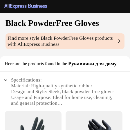
Black PowderFree Gloves
Find more style
Black PowderFree Gloves
products
with AliExpress Business
Рукавички для дому
Here are the products found in the
Specifications:
Material: High-quality synthetic rubber
Design and Style: Sleek, black powder-free gloves
Usage and Purpose: Ideal for home use, cleaning,
and general protection
Performance and Property: Durable, puncture-
resistant, and latex-free
Shape or Size or Weight or Quantity: Available in
sets, with a range of sizes to fit most hands