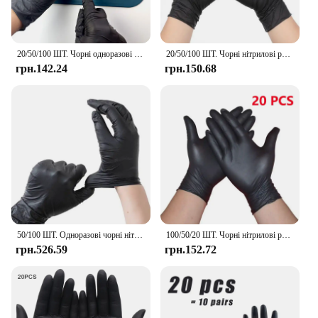
20/50/100 ШТ. Чорні одноразові нітрилові рукавички Домашні рукавички Без пудри Підходять для догляду за домашніми тваринами Кулінарія Краса Інструменти для чищення
20/50/100 ШТ. Чорні нітрилові рукавички Одноразові товсті рукавички для чищення без пудри для текстурованої кухні, побутової механіки татуювання
грн.142.24
грн.150.68
50/100 ШТ. Одноразові чорні нітрилові рукавички для домашнього використання Рукавички для чищення без латексу без пудри Перукарські інструменти для татуювання
100/50/20 ШТ. Чорні нітрилові рукавички Одноразові товсті рукавички для чищення без пудри Текстуровані кухонні побутові механічні рукавички для татуювання
грн.526.59
грн.152.72