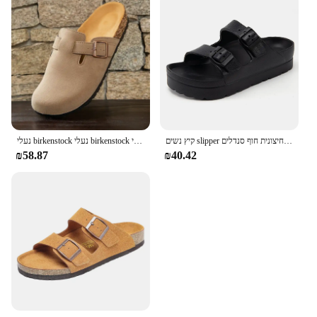
קיץ נשים slipper חיצונית חוף סנדלים eva פלטפורמה להעיף flops לבית מגלשות אבזם סנדלים רך עבה סנדלים
נעלי birkenstock נעלי birkenstock חדש לגברים ולנשים נעלי birkenstock-sandals
₪58.87
₪40.42