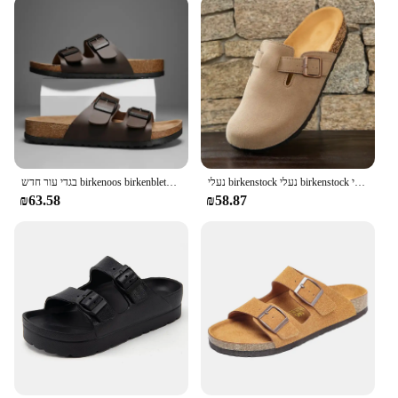
נעלי birkenstock נעלי birkenstock חדש לגברים ולנשים נעלי birkenstock-sandals
בגדי עור חדש birkenoos birkenblets גברים זוג וינטג 'ללבוש נעלי בית אופנה מזדמנים, 2024 חדש
₪63.58
₪58.87