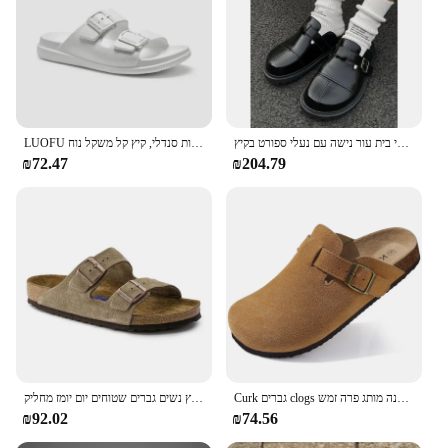
החבילה שלך מקורית נעלי בירקן לגברים נעלי בית עור נישה עם נעלי ספורט בקיץ
LUOFU נשים של אבזם כפול שקופיות סנדלי, קיץ קל משקל נוח Eva החלקה סנדלי עבור מקורה חיצוני, 2023 חדש
₪72.47
₪204.79
Curk גברים clogs נעלי אופנה מותג פרה זמש clogs עור פקק footbed גברים mules
מניות בריקן זמש פולות ליקק סנדלים יוניסקס בחוץ נשים גברים שטוחים יום יומז מחליק
₪92.02
₪74.56