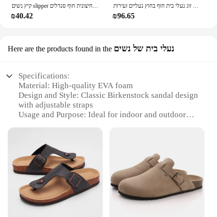
סנדלים נשים בקיץ סנדלים לגברים זוג נעלי בית חוף בחוץ נעליים זעירות zapatos hombre עמיד ללא להחליק מקורה נעלי יוקרה
קיץ נשים slipper חיצונית חוף סנדלים eva פלטפורמה להעיף flops לבית מגלשות אבזם סנדלים רך עבה סנדלים
₪40.42
₪96.65
נעלי בית של נשים
Here are the products found in the
Specifications:
Material: High-quality EVA foam
Design and Style: Classic Birkenstock sandal design
with adjustable straps
Usage and Purpose: Ideal for indoor and outdoor
use, providing comfort and support
Performance and Property: Durable, lightweight,
and slip-resistant
Parts and Accessories: Includes a set of two slides
for versatile styling options
Applicable People: Designed for men seeking
comfort and style
Features:
**Unmatched Comfort and Support**