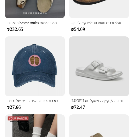
נעלי בית קורק נעלי גברים נוחות סנדלים קיץ להעיף flop חיצונית נגד החלקה נעלי חוף אופנה נוער נעלי ספורט
חרמניות boston mules סנדלים נשים גברים נעלי בית אמיתי עור ילדה חיצונית להחליק על נעלי בית פקק עם תמיכה קשת
₪232.65
₪54.69
LUOFU נשים של אבזם כפול שקופיות סנדלי, קיץ קל משקל נוח Eva החלקה סנדלי עבור מקורה חיצוני, 2023 חדש
בירקנס כובע בייסבול גודל גדול כובע אבא כובע כובע נשים גברים של גברים
₪27.66
₪72.47