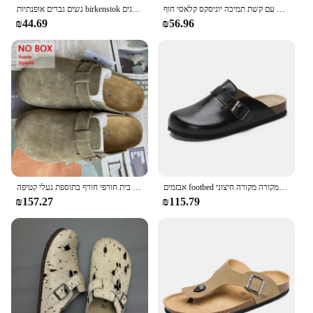
גברים אופנה נעלי מתות עם קשת תמיכה יוניסקס קלאסי חוף birkenstok נעלי גברים סנדלים זמש סנדלים של גברים sandals רטרו Cork clogs тапочки
נשים גברים אופנתיות birkenstok נעליים זוגות נעליים זוגות סנדלים בד-סולים קלאסי פגים
₪44.69
₪56.96
אבזמים footbed עבור נשים גברים פרדות עור נוחות נעלי תפוחי אדמה עם קשת תמיכה מקורה מקורה חיצוני
סנדלים רך הקיץ נשים וגברים אופנה כל-התאמה ללבוש נעלי בית חורפי חורף בתוספת נעלי קטיפה
₪157.27
₪115.79