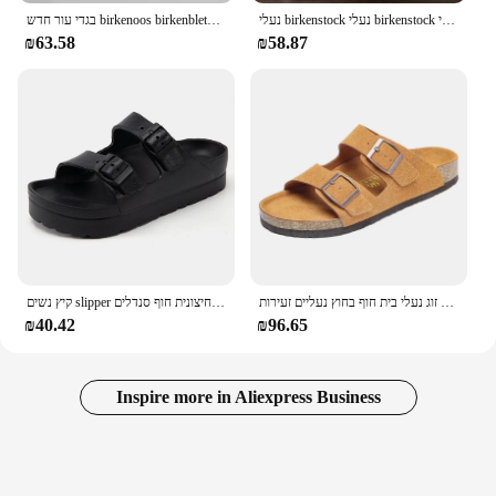
נעלי birkenstock נעלי birkenstock חדש לגברים ולנשים נעלי birkenstock-sandals
בגדי עור חדש birkenoos birkenblets גברים זוג וינטג 'ללבוש נעלי בית אופנה מזדמנים, 2024 חדש
₪63.58
₪58.87
סנדלים נשים בקיץ סנדלים לגברים זוג נעלי בית חוף בחוץ נעליים זעירות zapatos hombre עמיד ללא להחליק מקורה נעלי יוקרה
קיץ נשים slipper חיצונית חוף סנדלים eva פלטפורמה להעיף flops לבית מגלשות אבזם סנדלים רך עבה סנדלים
₪40.42
₪96.65
Inspire more in Aliexpress Business