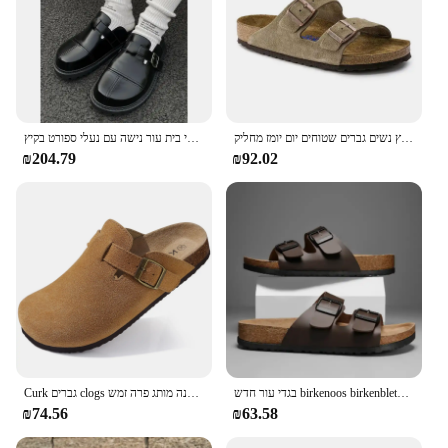
מניות בריקן זמש פולות ליקק סנדלים יוניסקס בחוץ נשים גברים שטוחים יום יומז מחליק
החבילה שלך מקורית נעלי בירקן לגברים נעלי בית עור נישה עם נעלי ספורט בקיץ
₪204.79
₪92.02
בגדי עור חדש birkenoos birkenblets גברים זוג וינטג 'ללבוש נעלי בית אופנה מזדמנים, 2024 חדש
Curk גברים clogs נעלי אופנה מותג פרה זמש clogs עור פקק footbed גברים mules
₪74.56
₪63.58