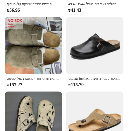
קיץ רך מתכווננת נעלי בית לגברים שטוחים בה נעלי בית קלות משקל נגד החלקה נעלי בית בגודל 35-47 48 49 dropshipping
גברים אופנה נעלי מתות עם קשת תמיכה יוניסקס קלאסי חוף birkenstok נעלי גברים סנדלים זמש סנדלים של גברים sandals רטרו Cork clogs тапочки
₪56.96
₪41.43
אבזמים footbed עבור נשים גברים פרדות עור נוחות נעלי תפוחי אדמה עם קשת תמיכה מקורה מקורה חיצוני
סנדלים רך הקיץ נשים וגברים אופנה כל-התאמה ללבוש נעלי בית חורפי חורף בתוספת נעלי קטיפה
₪157.27
₪115.79