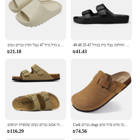
קיץ רך מתכווננת נעלי בית לגברים שטוחים בה נעלי בית קלות משקל נגד החלקה נעלי בית בגודל 35-47 48 49 dropshipping
גודל גדול 47 נעלי הקיץ גברים נשים eva תחתון רך מקורה בבית מגלשות סנדלים אור נעלי בית זכר נעלי בית כפכפים כפכפים כפכפים
₪21.18
₪41.43
Curk גברים clogs נעלי אופנה מותג פרה זמש clogs עור פקק footbed גברים mules
נעלי גברים 2024 חיצוני מקורה באיכות גבוהה אופנה מזדמנים קלאסי שתי אבזם גברים נשים שקופיות יוניסקס
₪116.29
₪74.56