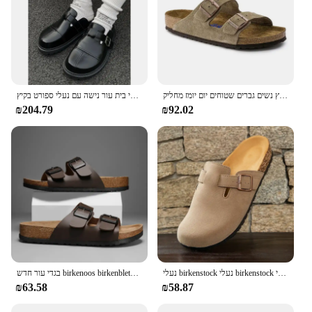
מניות בריקן זמש פולות ליקק סנדלים יוניסקס בחוץ נשים גברים שטוחים יום יומז מחליק
החבילה שלך מקורית נעלי בירקן לגברים נעלי בית עור נישה עם נעלי ספורט בקיץ
₪204.79
₪92.02
נעלי birkenstock נעלי birkenstock חדש לגברים ולנשים נעלי birkenstock-sandals
בגדי עור חדש birkenoos birkenblets גברים זוג וינטג 'ללבוש נעלי בית אופנה מזדמנים, 2024 חדש
₪63.58
₪58.87