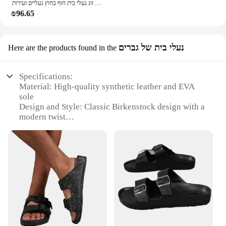
סנדלים נשים בקיץ סנדלים לגברים זוג נעלי בית חוף בחוץ נעליים זעירות zapatos hombre עמיד ללא להחליק מקורה נעלי יוקרה
₪96.65
נעלי בית של גברים
Here are the products found in the
Specifications:
Material: High-quality synthetic leather and EVA
sole
Design and Style: Classic Birkenstock design with a
modern twist
Usage and Purpose: Ideal for indoor and outdoor
relaxation
Performance and Property: Durable and comfortable
for all-day wear
Parts and Accessories: Comes with adjustable straps
for a custom fit
Applicable People: Men seeking a stylish and
comfortable footwear option
Features: