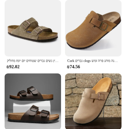
Curk גברים clogs נעלי אופנה מותג פרה זמש clogs עור פקק footbed גברים mules
מניות בריקן זמש פולות ליקק סנדלים יוניסקס בחוץ נשים גברים שטוחים יום יומז מחליק
₪92.02
₪74.56