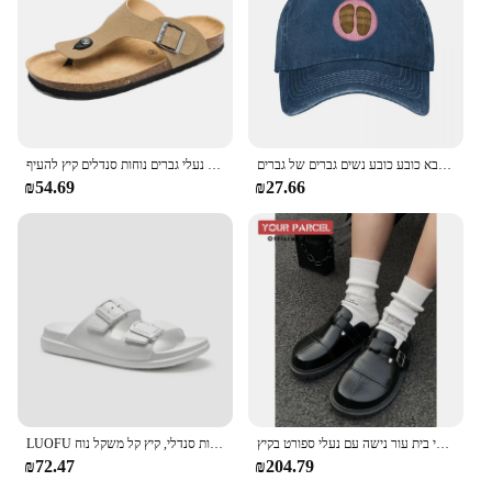
בירקנס כובע בייסבול גודל גדול כובע אבא כובע כובע נשים גברים של גברים
נעלי בית קורק נעלי גברים נוחות סנדלים קיץ להעיף flop חיצונית נגד החלקה נעלי חוף אופנה נוער נעלי ספורט
₪54.69
₪27.66
החבילה שלך מקורית נעלי בירקן לגברים נעלי בית עור נישה עם נעלי ספורט בקיץ
LUOFU נשים של אבזם כפול שקופיות סנדלי, קיץ קל משקל נוח Eva החלקה סנדלי עבור מקורה חיצוני, 2023 חדש
₪72.47
₪204.79