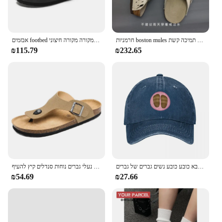
חרמניות boston mules סנדלים נשים גברים נעלי בית אמיתי עור ילדה חיצונית להחליק על נעלי בית פקק עם תמיכה קשת
אבזמים footbed עבור נשים גברים פרדות עור נוחות נעלי תפוחי אדמה עם קשת תמיכה מקורה מקורה חיצוני
₪115.79
₪232.65
בירקנס כובע בייסבול גודל גדול כובע אבא כובע כובע נשים גברים של גברים
נעלי בית קורק נעלי גברים נוחות סנדלים קיץ להעיף flop חיצונית נגד החלקה נעלי חוף אופנה נוער נעלי ספורט
₪54.69
₪27.66