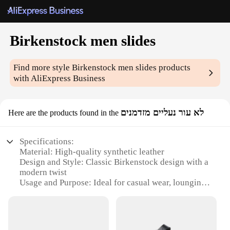
Birkenstock men slides
Find more style
Birkenstock men slides
products
with AliExpress Business
לא עור נעליים מזדמנים
Here are the products found in the
Specifications:
Material: High-quality synthetic leather
Design and Style: Classic Birkenstock design with a
modern twist
Usage and Purpose: Ideal for casual wear, lounging,
or as a comfortable footwear option
Performance and Property: Durable, lightweight,
and easy to clean
Shape or Size or Weight or Quantity: Available in