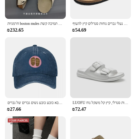
נעלי בית קורק נעלי גברים נוחות סנדלים קיץ להעיף flop חיצונית נגד החלקה נעלי חוף אופנה נוער נעלי ספורט
חרמניות boston mules סנדלים נשים גברים נעלי בית אמיתי עור ילדה חיצונית להחליק על נעלי בית פקק עם תמיכה קשת
₪232.65
₪54.69
LUOFU נשים של אבזם כפול שקופיות סנדלי, קיץ קל משקל נוח Eva החלקה סנדלי עבור מקורה חיצוני, 2023 חדש
בירקנס כובע בייסבול גודל גדול כובע אבא כובע כובע נשים גברים של גברים
₪27.66
₪72.47