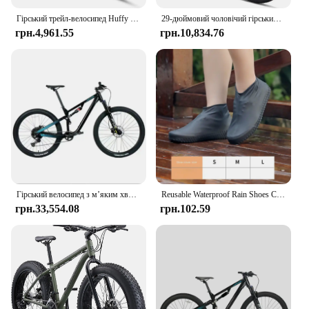
Гірський трейл-велосипед Huffy Bicycle Company
29-дюймовий чоловічий гірський велосипед, 17/19-дюймова рама, гідравлічне дискове гальмо, вилка з фіксатором, 16-швидкісний трейл-велосипед
грн.4,961.55
грн.10,834.76
Гірський велосипед з м’яким хвостом, 12-швидкісні дискові гальма, масляна пружинна вилка, трейловий велосипед з алюмінієвого сплаву, 27,5 дюйма, 29 дюймів
Reusable Waterproof Rain Shoes Covers Silicone Outdoor Rain Boot Overshoes Walking Shoes Accessories Reusable Shoe Cover 1Pair
грн.33,554.08
грн.102.59