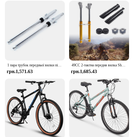
1 пара трубок передньої вилки підходить для Honda 1969 70 71 72 73 74 75 76 77 78 1979 CT90 Trail Bike 27" масляний амортизатор високої якості, міцний
49CC 2-тактна передня вилка Shocker Small mini Triple Dirt Pit Bike Pro Trail
грн.1,571.63
грн.1,685.43