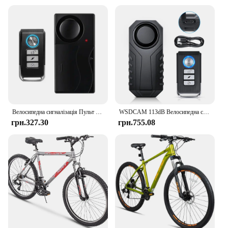
Велосипедна сигналізація Пульт дистанційного керування 113 дБ Бездротовий захист від втрати Нагадування Попередження Датчик сигналізації Водонепроникна мотоциклетна сигналізація Безпека
WSDCAM 113dB Велосипедна сигналізація Пульт дистанційного керування Бездротова анти-загублена сигналізація Водонепроникна мотоциклетна сигналізація Літієва батарея 700mAh
грн.327.30
грн.755.08