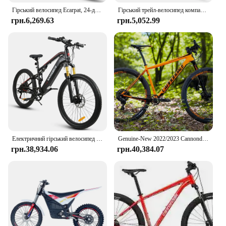
Гірський велосипед Ecarpat, 24-дюймове колесо, 21-швидкісна 15-дюймова сталева рама, чоловічі жіночі Trail Commuter City Гірські велосипеди Велосипедні дискові гальма
Гірський трейл-велосипед компанії Bicycle Company
грн.6,269.63
грн.5,052.99
Електричний гірський велосипед з багажником, повна підвіска, EMTB, Trail, новий, 1000 Вт, 17 Ач, 2023
Genuine-New 2022/2023 Cannondale -JEKYLL 29,SCALPEL,F-Si,TRAIL 6,7,8,CARBON,HABIT,1-2-3-4-5 Se-Si Hi MOD Mountain Bike
грн.38,934.06
грн.40,384.07