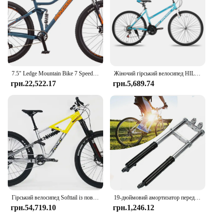
7.5" Ledge Mountain Bike 7 Speeds Aluminum Full Suspension Frame and Progressive Trail Bike Geometry 27.5 X 2.60 Wheels
Жіночий гірський велосипед HILAND Bamcbase, 24 26-дюймовий 21-швидкісний гібридний приміський велосипед для дорослих, спортивний хардтейл-трейл MTB
грн.22,522.17
грн.5,689.74
Гірський велосипед Softtail із повною підвіскою Trail Cross-country Enduro Bike Велосипед для спуску
19-дюймовий амортизатор передніх вилок для 49CC 2-тактного міні-позашляхового мотоцикла Mountain Dirt Bike Pro Trail
грн.54,719.10
грн.1,246.12