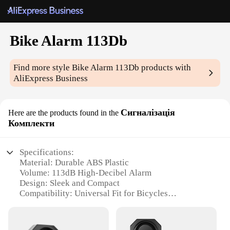
Bike Alarm 113Db
Find more style
Bike Alarm 113Db
products with
AliExpress Business
Сигналізація
Here are the products found in the
Комплекти
Specifications:
Material: Durable ABS Plastic
Volume: 113dB High-Decibel Alarm
Design: Sleek and Compact
Compatibility: Universal Fit for Bicycles
Installation: Easy-to-Install with Mounting Bracket
Battery Life: Long-Lasting with Low Power
Consumption