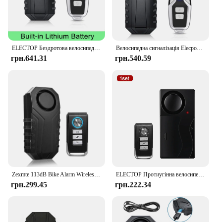
ELECTOP Бездротова велосипедна вібраційна сигналізація USB-зарядка Водонепроникна 113 дБ Antilost Мотоциклетна електрична велосипедна сигналізація з дистанційним керуванням
Велосипедна сигналізація Elecpow 113 дБ Перезаряджувана велосипедна протиугінна сигналізація IP65 Водонепроникна мотоциклетна електрична сигналізація для скутера
грн.641.31
грн.540.59
Zexmte 113dB Bike Alarm Wireless Anti-Theft Vibration Motion Sensor Bicycle Motorcycle Vehicle Security Alarms with Remote Set
ELECTOP Протиугінна велосипедна сигналізація 113 дБ Бездротовий вібраційний пульт дистанційного керування Двері та вікна Мотоциклетна сигналізація Захист безпеки
грн.299.45
грн.222.34