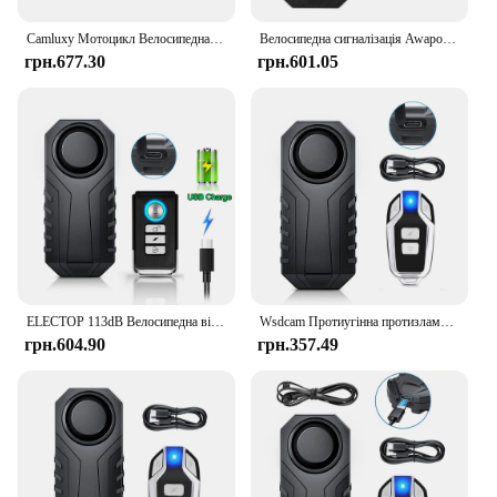
Camluxy Мотоцикл Велосипедна сигналізація Протиугінний пульт дистанційного керування 113 дБ Вібраційна сигналізація Водонепроникний скутер Велосипедна охоронна сигналізація
Велосипедна сигналізація Awapow проти крадіжки, 113 дБ, вібраційний пульт дистанційного керування, водонепроникна сигналізація з фіксованим затискачем, система безпеки мотоцикла, велосипеда
грн.677.30
грн.601.05
ELECTOP 113dB Велосипедна вібраційна сигналізація Зарядка через USB Протиугінна водонепроникна мотоциклетна електрична велосипедна сигналізація Керування датчиком безпеки
Wsdcam Протиугінна протизламна велосипедна сигналізація з дистанційним вібраційним тригером Велосипедна сигналізація На батарейках Гучна бездротова сирена 113 дБ
грн.604.90
грн.357.49