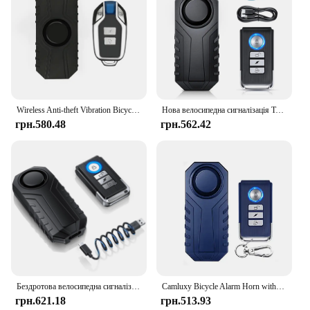
Wireless Anti-theft Vibration Bicycle Alarm Waterproof Motorcycle Alarm with Remote Control Electric Bike Security Sensor 113dB
Нова велосипедна сигналізація Type-C Перезаряджається 113 дБ Велосипедна сигналізація Сигнал IP65 Водонепроникний 7 рівнів Чутливість 3 регулювання гучності
грн.580.48
грн.562.42
Бездротова велосипедна сигналізація Camluxy з дистанційним керуванням 700AH, перезаряджається, 113 дБ, гучна велосипедна сигналізація, протиугінна для електровелосипедів, їзди на скутері
Camluxy Bicycle Alarm Horn with Remote IP55 Waterproof Anti Theft Bike Alarm Wireless Vibration Motion Sensor Loud 113dB
грн.621.18
грн.513.93