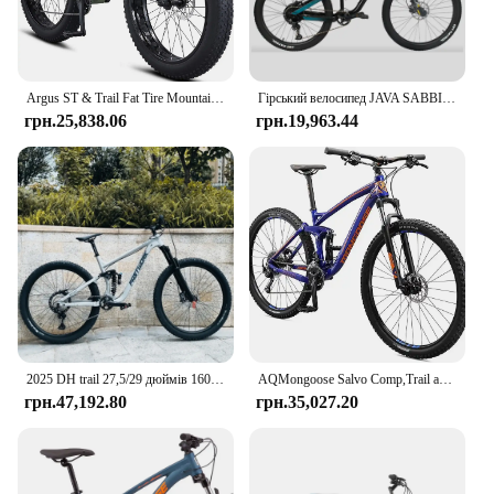
Argus ST & Trail Fat Tire Mountain Bike for Adult Youth Men Women 26-Inch Wheels Mechanical Disc Brakes Steel or Frame
Гірський велосипед JAVA SABBIA MTB 12-швидкісний гідравлічний дисковий гальмівний алюмінієвий сплав Trail Bike Soft Tail Racing Bike M6100 Alloy 29 inch
грн.25,838.06
грн.19,963.44
2025 DH trail 27,5/29 дюймів 160 великий хід 210*55 мм підвіска M6100-12S AM повна підвіска алюмінієвий сплав гірський велосипед дискове гальмо
AQMongoose Salvo Comp,Trail або спортивний гірський велосипед для дорослих і, 12 або 18-швидкісний тригерний перемикач, 29-дюймові колеса, повна підвіска
грн.47,192.80
грн.35,027.20