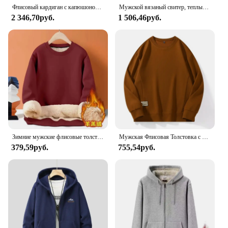
Флисовый кардиган с капюшоном большого размера, мужская осенне-зимняя модная модная куртка, толстовка больших размеров 12XL 10XL, мужская одежда больших размеров
Мужской вязаный свитер, теплый круглый вырез, утолщенный флис, пуловер с контрастными буквами и принтом, повседневные дизайнерские толстовки
2 346,70руб.
1 506,46руб.
Зимние мужские флисовые толстовки, сохраняющее тепло нижнее белье, повседневный однотонный пуловер из овечьей шерсти с круглым вырезом, утепленное термобелье, топы
Мужская Флисовая Толстовка с капюшоном, размеры 6XL, 7XL, 8XL
379,59руб.
755,54руб.