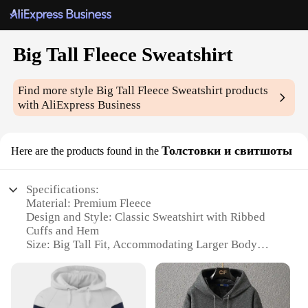
Big Tall Fleece Sweatshirt
Find more style
Big Tall Fleece Sweatshirt
products
with AliExpress Business
Толстовки и свитшоты
Here are the products found in the
Specifications:
Material: Premium Fleece
Design and Style: Classic Sweatshirt with Ribbed
Cuffs and Hem
Size: Big Tall Fit, Accommodating Larger Body
Types
Usage and Purpose: Ideal for Casual Wear, Sports,
and Outdoor Activities
Performance and Property: Soft, Warm, and Durable