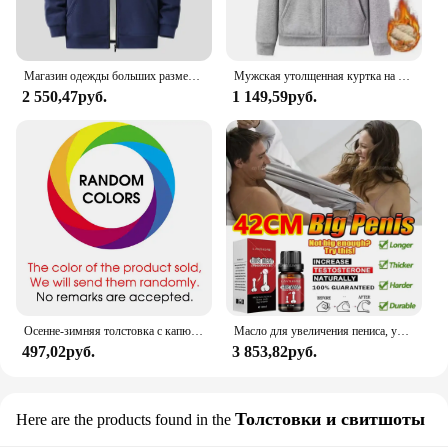
Магазин одежды больших размеров, флисовая толстовка с капюшоном, мужская толстая теплая рубашка на молнии с капюшоном, мужская зимняя очень толстая плюс большая 10XL 11XL
Мужская утолщенная куртка на флисовой подкладке, осенне-зимняя шерстяная толстовка, кардиган с капюшоном, однотонный топ для подростков, повседневная сцена
2 550,47руб.
1 149,59руб.
Осенне-зимняя толстовка с капюшоном, пальто, повседневная мужская однотонная флисовая толстовка с длинными рукавами, кардиган, пальто, верхняя одежда FYY-1028
Масло для увеличения пениса, утолщение роста, увеличение члена для мужчин, увеличение эрекции, задержка эякуляции, масла для большого члена
497,02руб.
3 853,82руб.
Толстовки и свитшоты
Here are the products found in the