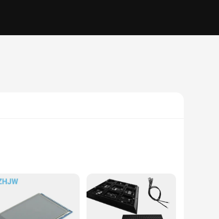
es clarity and visibility in a variety of settings. The large