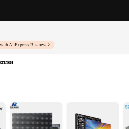
with AliExpress Business
сплеи
e electronic components category, boasting a high-quality LCD display that ensur