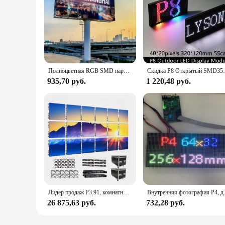
Полноцветная RGB SMD наружная водонепроницаемая светодиодная панель P10 P8 P6 P5 P4.81 P4 для использования в помещении P3.91 P3 P2.5 P2 P1.875 Модули светодиодного дисплея
Скидка P8 Открытый SMD3535 Полноцветный св
935,70 руб.
1 220,48 руб.
Лидер продаж P3.91, комнатный полноцветный женский шкаф 500*500 мм, 3840 Гц, прокатный сценический большой экран для стен
Внутренняя фотография P4, дисплей 64
26 875,63 руб.
732,28 руб.