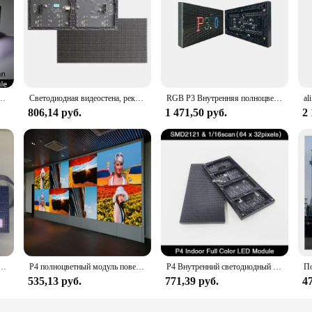
етодиодный модуль дисплея Большая видеопанель Размер 320*160 мм 1/5 Сканирование Hub75
Светодиодная видеостена, рекламный щит, экранная панель, P5 SMD2121 1/16scan, внутренний светодиодный дисплей, модуль RGB 320*160 мм, 64*32 пикселей для рекламы
RGB P3 Внутренняя полноцветная светодиодная панель SMD 2121 P3 Внутренние светодиодные рекламные экраны Модули 192*96 мм Светодиодная панель p3
806,14 руб.
1 471,50 руб.
2 
x64 пикселей, Фотографическая стена, полноцветная, RGB, P4, фотографические панели, фотоматрица 256 мм * 128 мм
P4 полноцветный модуль поверхностного монтажа, внутренний экран для конференц-зала, электронный экран, дисплей, RGB видеостена, фотопанель 256*128 мм
P4 Внутренний светодиодный экран RGB 256x128 мм SMD2121 Видеостена Полноцветная HD светодиодная панель дисплея 64x32 пикселей
535,13 руб.
771,39 руб.
47