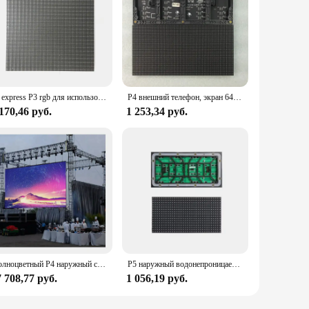
ali express P3 rgb для использования в помещении, полноцветная светодиодная матрица smd, светодиодная панель-концентратор, светодиодный экран, видеостена, светодиодный модуль дисплея, знак
P4 внешний телефон, экран 64x3, 2 пикселя, матрица 256x128 мм, красный зелёный синий, водонепроницаемый модуль, цифровой телефон
170,46 руб.
1 253,34 руб.
Полноцветный P4 наружный светодиодный экран 640x640 мм SMD1921
P5 наружный водонепроницаемый телефон, цифровой экран, полноцветный дисплей, модуль светодиодного дисплея
 708,77 руб.
1 056,19 руб.