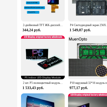
screen size is perfect for displaying important information, 
display for presentations, the vibrant colors and sharp resolu
**Versatile and User-Friendly**
This versatile display is not just about looks; it's designed 
environment. Its compatibility with a wide range of applicati
2-дюймовый TFT ЖК-дисплей 2,0 дюйма, IPS цветной OLED-экран ST7789 SPI 8-битный параллельный порт 240x320 22-контактный разъем
P4 Светодиодный экран 256X128 мм Панель Пиксель
installation make it an attractive option for those looking to
344,24 руб.
1 549,07 руб.
**Robust and Reliable Performance**
The Big Color Screen LCD Display is engineered to deliver re
high-resolution and bright display capabilities make it an ex
equipment or an individual seeking an upgrade for your gaming
2 шт. P5 полноцветный модуль внутренний электронный экран конференц-зал Grande экран дисплей светодиодная панель 320*160 мм RGB 64x32 точки
P10 нару
1 533,43 руб.
977,17 руб.