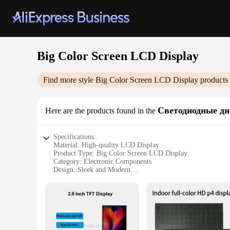
Big Color Screen LCD Display
Find more style
Big Color Screen LCD Display
products 
Светодиодные ди
Here are the products found in the
Specifications:
Material: High-quality LCD Display
Product Type: Big Color Screen LCD Display
Category: Electronic Components
Design: Sleek and Modern
Usage: Versatile for various applications
Performance: High-resolution and Bright Display
Size: Large enough for clear visibility
Features:
**Unmatched Clarity and Visibility**
The Big Color Screen LCD Display is a standout product in th