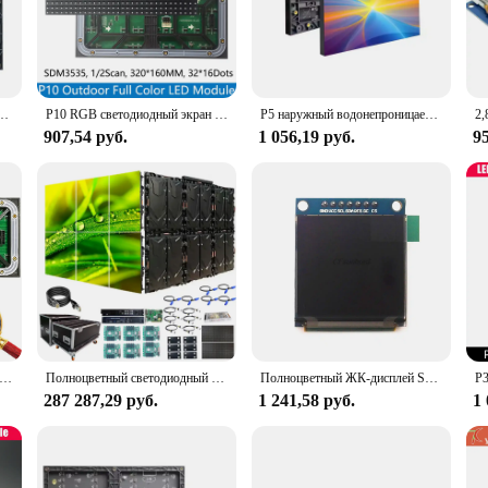
making it an ideal choice for both personal and professional use. Whether you'r
tion will captivate your audience.
to be user-friendly and adaptable to various scenarios. The sleek design makes i
ons makes it a go-to choice for vendors, suppliers, and individuals looking to 
ная панель 64x32 пикселей 256X128 мм P4 Крытый полноцветный светодиодный экран Модуль видеостены
P10 RGB светодиодный экран для улицы 320*160 мм 32*16 пикселей 1/2 сканирования SMD3535 полноцветный модуль светодиодного дисплея P10
P5 наружный водонепроницаемый телефон, цифровой экран, полноцветный дисплей, модуль светодиодного дисплея
 upgrade their display without the hassle.
907,54 руб.
1 056,19 руб.
95
liable performance, making it a trusted choice for both personal and professiona
cellent choice for environments where visibility is paramount. Whether you're a 
 or entertainment setup, this display is built to last and deliver.
жный 32*16 модуль полноцветный SMD3535 светодиодный экран 320x160 мм 4S Самая низкая цена
Полноцветный светодиодный экран AIRA5 для помещений и улицы, RGB-экран
Полноцветный ЖК-дисплей SPI OLED 1,5x128, 128 дюйма, IC SSD135, для Arduino 128*128
287 287,29 руб.
1 241,58 руб.
1 