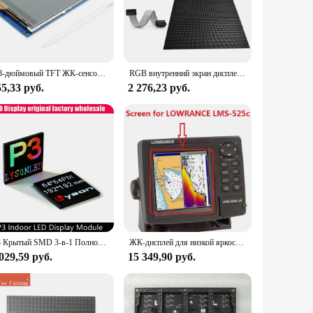
e using it for monitoring, gaming, or simply as a large
t an attractive addition to any workspace or home
enhance their devices or setups. The ease of use and
2,8-дюймовый TFT ЖК-сенсорный экран, модуль дисплея 3,2 ", цветной ILI9341 3,2*240 320 В ~ 5 В, 8 бит/16 бит, параллельный интерфейс
RGB внутренний экран дисплея светодиодный 45 градусов угловая модульная панель для видео настенный экран Кубик Рубика рекламный экран
5,33 руб.
2 276,23 руб.
l use. Its robust construction ensures durability, while the
professional looking for a reliable display for your
P3 Крытый SMD 3-в-1 Полноцветная светодиодная панель 64x64 пиксельных точек RGB-матричный экранный модуль 192 мм x 192 мм 1/32 сканирования
ЖК-дисплей для низкой яркости LMS-525c LMS525 DF, цветной дисплей для эхолота
029,59 руб.
15 349,90 руб.