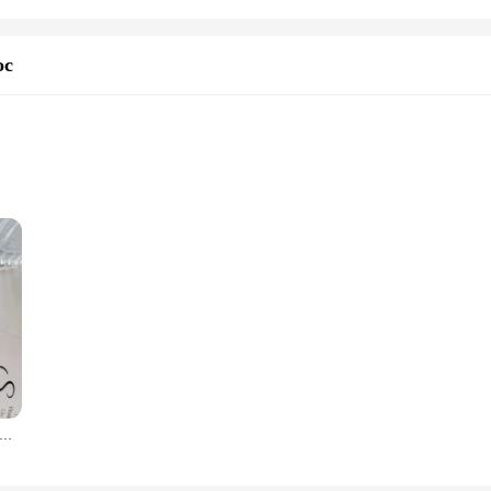
ос
ps, designed to hold your hair in place with a strong, non-slip grip. These moder
 The versatility of these claw clips makes them suitable for various hair types an
ips are built to last. They resist breakage and maintain their shape, ensuring th
олки для волос в пляжном стиле, 6 цветов
w clips are the perfect choice for anyone looking for a reliable hair accessory th