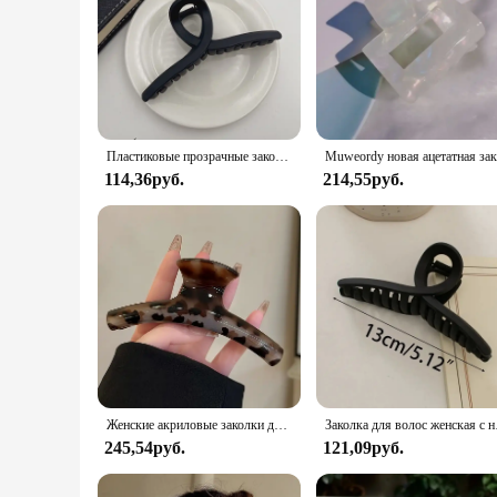
Пластиковые прозрачные заколки для волос, 13 см
Muweordy новая
114,36руб.
214,55руб.
Женские акриловые заколки для волос, большие заколки для волос с леопардовым принтом
Заколка для волос женска
245,54руб.
121,09руб.