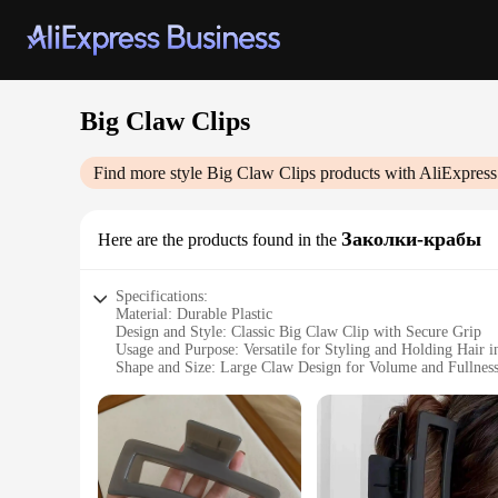
Big Claw Clips
Find more style
Big Claw Clips
products with AliExpress
Заколки-крабы
Here are the products found in the
Specifications:
Material: Durable Plastic
Design and Style: Classic Big Claw Clip with Secure Grip
Usage and Purpose: Versatile for Styling and Holding Hair i
Shape and Size: Large Claw Design for Volume and Fullnes
Performance and Property: Strong Hold without Damaging 
Parts and Accessories: Available in Sets for Easy Styling
Features:
**Unmatched Durability and Style**
Crafted from high-quality plastic, these Big Claw Clips are d
and lengths. Whether you're aiming for a sleek ponytail or a