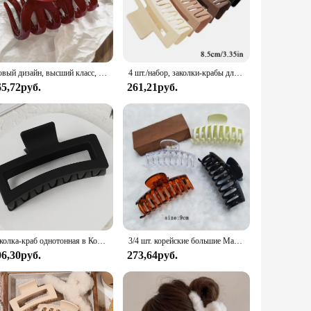
uring your hairstyle stays in place throughout the day.
Available in sets, they offer a range of colors and sizes to
Новый дизайн, высший класс, заколка для волос в виде тыквы для женщин, милое украшение для волос на спине, длинная повязка на голову, заколка, аксессуары для волос
4 шт./набор, заколки-крабы для волос
65,72руб.
261,21руб.
ry to their customers. The clips come in sets, making them an
d their classic design means they will remain a timeless
Заколка-краб однотонная в Корейском стиле, 13 см
3/4 шт. корейские большие Матовые акриловые заколки для волос с матовыми крапанами для ванной заколки для волос заколка головной убор для женщин Набор аксессуаров для волос
06,30руб.
273,64руб.