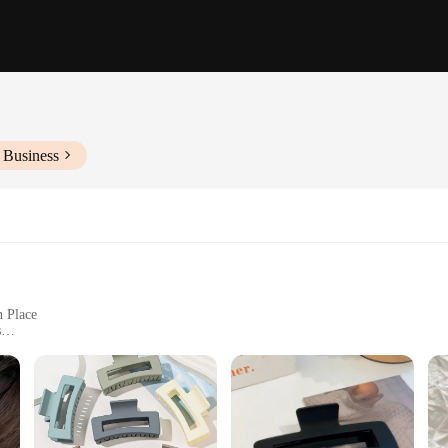
 Business
n Place
s
Hair
esigned to withstand the rigors of daily use. The classic claw design ensures a 
 voluminous updo, these clips are up to the task. Their robust construction mea