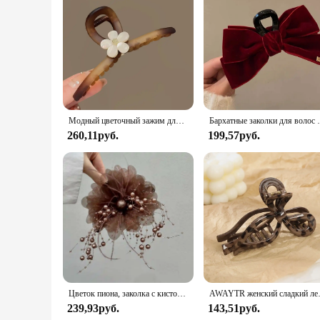
Модный цветочный зажим для женщин, большой зажим для головных уборов премиум-класса, Шпилька для волос, темпераментная заколка для волос в виде ложки, сковороды, акулы
Бархатные заколки для волос с усовершенствованной текстуро
260,11руб.
199,57руб.
Цветок пиона, заколка с кисточкой из бисера, коготь для волос, краб на затылке, элегантная заколка для волос для женщин, модные аксессуары для головных уборов
AWAYTR женский сладкий леопардовый бант, ко
239,93руб.
143,51руб.