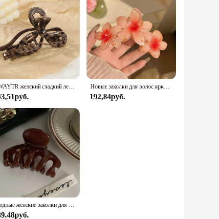
AWAYTR женский сладкий леопардовый бант, коготь для волос, зажим для головы, зажим в виде акулы, аксессуары для волос, хвост, акриловые заколки для волос, заколки для волос
Новые заколки для волос ярких цветов с цветком для женщин, милые большие градиентные заколки в виде акулы, зажим для волос в виде краба, заколки, аксессуары для волос
43,51руб.
192,84руб.
Модные женские заколки для волос, элегантные цветные яркие однотонные заколки для волос, заколки для волос для девочек, заколки для волос 7 см, аксессуары для волос, новинка 2022
89,48руб.