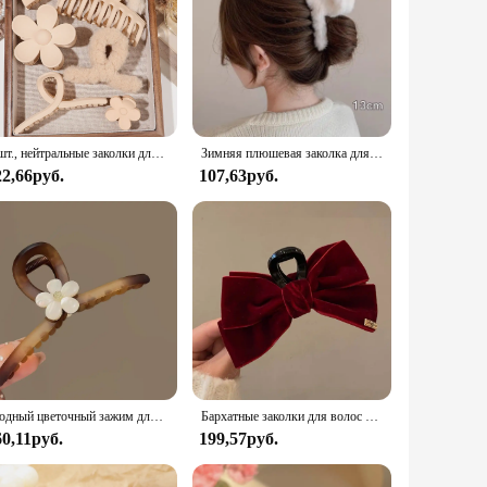
8 шт., нейтральные заколки для волос для женщин, 4,7-дюймовый большой коготь для тонких густых волос, большой матовый зажим-банан, зажим для губки сильной фиксации
Зимняя плюшевая заколка для волос для женщин и девочек, милое украшение для волос, длинная заколка для волос, повязка на голову, заколка для волос, модные аксессуары для волос
22,66руб.
107,63руб.
Модный цветочный зажим для женщин, большой зажим для головных уборов премиум-класса, Шпилька для волос, темпераментная заколка для волос в виде ложки, сковороды, акулы
Бархатные заколки для волос с усовершенствованной текстурой, черные двусторонние заколки в виде акулы с бантом, женские заколки на затылке, модные заколки, аксессуары для волос
60,11руб.
199,57руб.