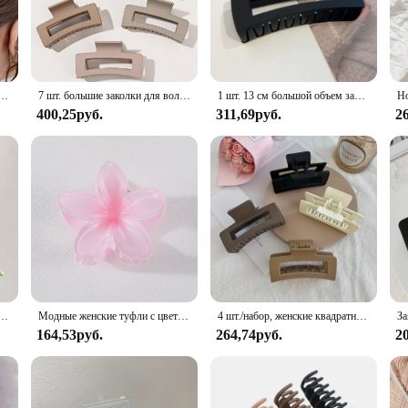
tion.
t practicality. Their large size allows for easy handling and a strong hold, ens
hese clips are the perfect accessory for maintaining a neat and tidy appearance. 
матовые матовые текстурированные пластиковые однотонные заколки-заколки для густых длинных волос, женские аксессуары для волос
7 шт. большие заколки для волос 3,4 дюйма, нескользящие большие квадратные матовые заколки для женщин и девочек, зажимы-бананы сильной фиксации для густых тонких волос
1 шт. 13 см большой объем зажима для Волос акула квадратный зажим для волос Простой головной убор женский зажим для волос ежедневный Декор подарки для активного отдыха
400,25руб.
311,69руб.
2
endors and suppliers looking to offer a versatile and high-quality hair accesso
 and durable construction ensure that these clips will be a hit with customers, an
для волос, элегантные матовые акриловые заколки для волос, заколки, головные уборы для женщин и девочек, аксессуары для волос
Модные женские туфли с цветком, когти для волос, гавайские градиентные заколки для волос, заколки в виде акулы, заколки для отдыха в пляжном стиле, аксессуары для волос
4 шт./набор, женские квадратные заколки для волос
164,53руб.
264,74руб.
2