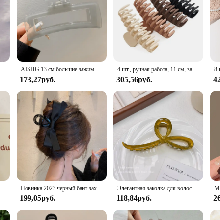
 ацетатная заколка для волос с леопардовым принтом, большая геометрическая полая квадратная заколка для волос в виде краба для женщин и девочек, аксессуары для волос
AISHG 13 см большие зажимы для густых волос, простой геометрический зажим для акулы, захват для головы, характерная Когтеточка
4 шт., ручная работа, 11 см, зажим для киля, милая заколка для девочек, зажим в виде акулы, матовые модные аксессуары для волос
173,27руб.
305,56руб.
4
я с надписью, модный зажим для волос во французском стиле, большой черный, элегантный в Корейском стиле, аксессуар на голову
Новинка 2023 черный бант захват зажим для девочек элегантный конский хвост коса зажим для волос милая Акула Краб карточка для волос корейский Изысканный аксессуар для волос
Элегантная заколка для волос желеобразного цвета с бантом для женщин и девочек, милый орнамент для волос, заколка для волос на спине, модные аксессуары для волос
199,05руб.
118,84руб.
2