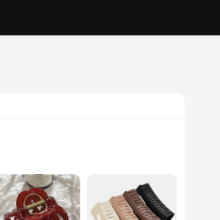
secure grip, making them perfect for a variety of hair types
ns they can withstand the wear and tear of everyday styling,