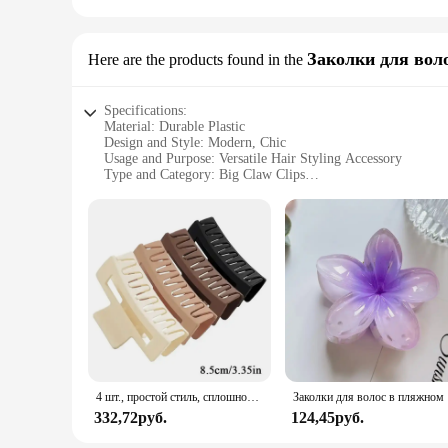
Заколки для вол
Here are the products found in the
Specifications:
Material: Durable Plastic
Design and Style: Modern, Chic
Usage and Purpose: Versatile Hair Styling Accessory
Type and Category: Big Claw Clips
Performance and Property: Strong Hold, Non-Slip Grip
Quantity: Available in Sets
Features:
**Effortless Styling and Versatility**
Discover the ease of effortless styling with our Big Claw Cli
serve as a stylish addition to your hair accessory collection.
sleek ponytails to voluminous updos.
**Durable and Long-Lasting**
Crafted from high-quality, durable plastic, these Big Claw Cl
4 шт., простой стиль, сплошной цвет, полый коготь акулы, заколка для волос на затылке, большой коготь для волос, аксессуары для волос
Зак
you're at work, school, or enjoying a casual outing, these cla
332,72руб.
124,45руб.
**Ideal for Wholesale and Vendors**