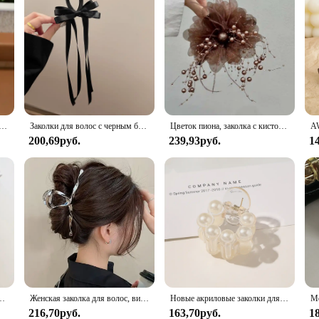
тком камелии, ретро-конский хвост, коса, краб, металлический зажим, модная милая девушка, карта для волос, аксессуары для волос
Заколки для волос с черным бантом и лентой, темпераментная элегантная шпилька для волос, женский головной убор принцессы, модный зажим для волос, женские аксессуары для волос
Цветок пиона, заколка с кисточкой из бисера, коготь для волос, краб на затылке, элегантная заколка для волос для женщин, модные аксессуары для головных уборов
200,69руб.
239,93руб.
1
риловая, 13 см, в Корейском стиле
Женская заколка для волос, винтажная металлическая заколка для волос с геометрическим дизайном
Новые акриловые заколки для волос с большим жемчугом, заколки-крабы, крупные заколки для макияжа, Женские аксессуары для волос, заколка для волос с бантом
216,70руб.
163,70руб.
1