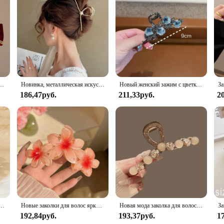
й, черные двусторонние заколки в виде акулы с бантом, женские заколки на затылке, модные заколки, аксессуары для волос
Новинка, металлическая искусственная заколка для волос, коготь для женщин, модный большой краб, зажим, аксессуары
Новый женский зажим с цветком камелии, ретро-конский хвост, коса, краб, металлический зажим, модная милая девушка, карта для волос, аксессуары для волос
186,47руб.
211,33руб.
2
готь для волос, зажим для головы, зажим в виде акулы, аксессуары для волос, хвост, акриловые заколки для волос, заколки для волос
Новые заколки для волос ярких цветов с цветком для женщин, милые большие градиентные заколки в виде акулы, зажим для волос в виде краба, заколки, аксессуары для волос
Новая мода заколка для волос с жемчугом и камелией для девочек, элегантная заколка для хвоста, заколка в виде акулы, милые аксессуары для волос с большим крабовым когтем, головные уборы
192,84руб.
193,37руб.
1