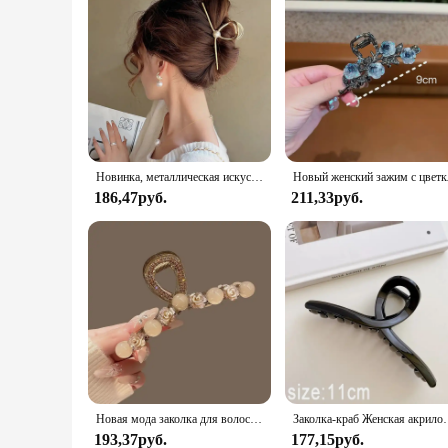
Новинка, металлическая искусственная заколка для волос, коготь для женщин, модный большой краб, зажим, аксессуары
Новый женский зажим с цве
186,47руб.
211,33руб.
Новая мода заколка для волос с жемчугом и камелией для девочек, элегантная заколка для хвоста, заколка в виде акулы, милые аксессуары для волос с большим крабовым когтем, головные уборы
Заколка-краб Женская ак
193,37руб.
177,15руб.