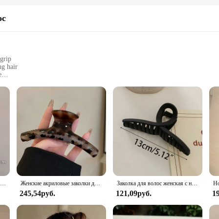
o an excellent choice for wholesale and vendor needs. Available in sets, these cl
 and non-slip grip make these claw clips a top-selling item, ensuring that your 
ос
nd functional hair accessory that meets the demands of modern hair care.
 grip
ng hair
e
ir
options
d to withstand the rigors of daily use while maintaining their structural integr
re looking to keep your hair out of your face during a workout or need a reliable
ish but also ensures comfort. The claw's smooth edges prevent snags and pulls, a
es to style your hair. They are lightweight, making them comfortable to wear for
ith minimal effort.
Зимняя плюшевая заколка для волос для женщин и девочек, милое украшение для волос, длинная заколка для волос, повязка на голову, заколка для волос, модные аксессуары для волос
Женские акриловые заколки для волос, большие заколки для волос с леопардовым принтом
Заколка для волос женская с надписью, модный зажим для волос во французском стиле, большой черный, элегантный в Корейском стиле, аксессуар на голову
245,54руб.
121,09руб.
1
an excellent choice for wholesale and retail vendors. Available in sets, they cat
e construction ensures that they will withstand the rigors of daily use, making th
supply a salon, these Big Claw Clips are a smart investment.