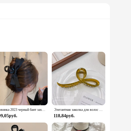
aw clips are perfect for retailers looking to offer a diverse
customers are satisfied with their purchase. With our Big
ity. The large claw design ensures a strong grip, making them
 hold for a special occasion, these clips are versatile
llowing you to style your hair with ease. The large size of
 extended periods. These clips are an essential tool for
Новинка 2023 черный бант захват зажим для девочек элегантный конский хвост коса зажим для волос милая Акула Краб карточка для волос корейский Изысканный аксессуар для волос
Элегантная заколка для волос желеобразного цвета с бантом для женщин и девочек, милый орнамент для волос, заколка для волос на спине, модные аксессуары для волос
99,05руб.
118,84руб.
er to a wide range of hair types and styles, making them a
em a reliable choice for salons, retailers, and stylists.