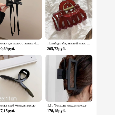
Заколки для волос с черным бантом и лентой, темпераментная элегантная шпилька для волос, женский головной убор принцессы, модный зажим для волос, женские аксессуары для волос
Новый дизайн, высший класс, заколка для волос в виде тыквы для женщин, милое украшение для волос на спине, длинная повязка на голову, заколка, аксессуары для волос
00,69руб.
265,72руб.
Заколка-краб Женская акриловая, 13 см, в Корейском стиле
5,11 "большие квадратные когти для волос, матовые матовые текстурированные пластиковые однотонные заколки-заколки для густых длинных волос, женские аксессуары для волос
77,15руб.
178,18руб.