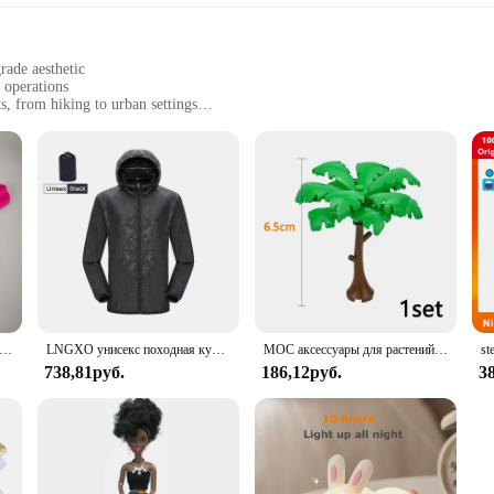
rade aesthetic
 operations
s, from hiking to urban settings
 a comfortable weight, designed for durability
liable quartz movement
nd functionality. Crafted from high-grade stainless steel, this watch withstands
res that it remains a reliable companion for any scenario. The watch's tactical st
enging conditions.
her you're navigating through the urban jungle or embarking on a treacherous hik
ское нижнее белье с пуговицами, сексуальное эротическое нижнее белье для мужчин, стринги для геев, Размеры M L XL
LNGXO унисекс походная куртка для мужчин и женщин водонепроницаемая быстросохнущая ветровка для кемпинга треккинговая рыбалка дождевик уличная анти-УФ-одежда
MOC аксессуары для растений, кирпичи 3471 2435 6064 3778, городской дом, деревья, сосна, колючая кущ, зеленая трава, военные строительные кирпичи, игрушки
f activities, from everyday wear to specialized operations. The watch's adaptabi
738,81руб.
186,12руб.
3
nt; it's a statement of reliability. The quartz movement ensures precise timekee
sential tool for those who value both style and performance. Whether you're a pro
.