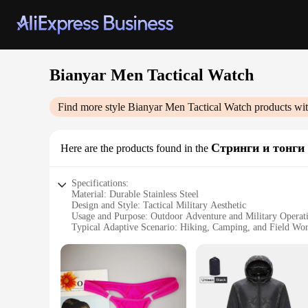
Bianyar Men Tactical Watch
Find more style
Bianyar Men Tactical Watch
products wit
Стринги и тонги
Here are the products found in the
Specifications:
Material: Durable Stainless Steel
Design and Style: Tactical Military Aesthetic
Usage and Purpose: Outdoor Adventure and Military Operat
Typical Adaptive Scenario: Hiking, Camping, and Field Wo
Shape or Size or Weight or Quantity: Large Face with Hea
Performance and Property: Water-Resistant, Shock-Resistan
Features:
|Vendors|
**Unmatched Reliability and Precision**