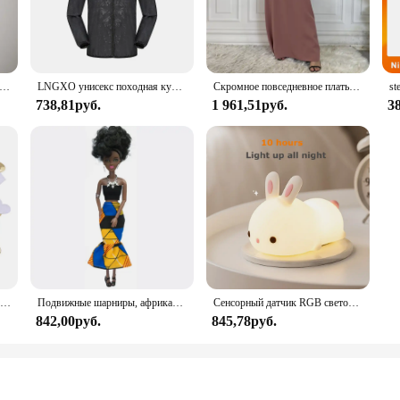
rovides all-day comfort.
 With its water-resistant capability up to 50 meters, you can rely on it in vario
n while ensuring durability. Whether you're hiking, camping, or simply navigat
ское нижнее белье с пуговицами, сексуальное эротическое нижнее белье для мужчин, стринги для геев, Размеры M L XL
LNGXO унисекс походная куртка для мужчин и женщин водонепроницаемая быстросохнущая ветровка для кемпинга треккинговая рыбалка дождевик уличная анти-УФ-одежда
Скромное повседневное платье Abaya Femme, универсальное внутреннее платье без рукавов, мусульманское платье для женщин, халат макси, кафтан, марокканская исламская одежда
738,81руб.
1 961,51руб.
3
ive lifestyle of modern men. Its versatile design makes it suitable for a range o
ers makes it an excellent choice for retailers looking to stock a reliable and s
h is a must-have for anyone seeking a blend of functionality and fashion.
100 шт., 35 мм, романтическая губка, атласная ткань, лепестки в форме сердца, свадебные конфетти, настольная кровать, лепестки в форме сердца, свадебное украшение на день Святого Валентина
Подвижные шарниры, африканская черная кукла для американских кукол, аксессуары, тело Nudy с одеждой для Барби, игрушка для девочки, ролевая детская игрушка, подарок
Сенсорный датчик RGB светодиодный ночник с кроликом, 16 цветов, USB перезаряжаемая силиконовая лампа в виде кролика для детей, детские игрушки, подарок на фестиваль
842,00руб.
845,78руб.