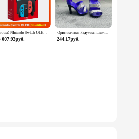
ted from robust stainless steel, this tactical timepiece is
r wrist, whether you're scaling a mountain or navigating
t-readable features make it an ideal companion for any
sterować Nintendo Switch OLED-модель, белый набор, 7-дюймовый цветной экран, ручка Joy Con, улучшенная аудиорегулируема консоль, стабильный режим телевизора
Оригинальная Радужная школьная кукла, можно выбрать обувь, каблук, сапоги, игрушки для девочек «сделай сам»
l not let you down. The Bianyar Men Tactical Watch is not
8 007,93руб.
244,17руб.
ry aesthetic make it a perfect accessory for those who
r an individual looking for a watch that can keep up with
designed to withstand the test of time and the challenges of