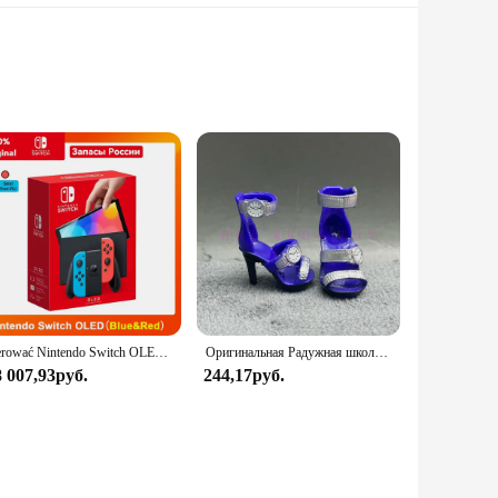
 the rigors of outdoor adventures and tactical operations.
yle is not just about looks; it's designed to withstand the
e, the watch's versatility shines. Its robust dimensions and
sterować Nintendo Switch OLED-модель, белый набор, 7-дюймовый цветной экран, ручка Joy Con, улучшенная аудиорегулируема консоль, стабильный режим телевизора
Оригинальная Радужная школьная кукла, можно выбрать обувь, каблук, сапоги, игрушки для девочек «сделай сам»
lity extends to its compatibility with various environments,
8 007,93руб.
244,17руб.
ping, so you're always on schedule. The watch's design is not
fessional in the field or an adventure enthusiast, this watch