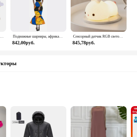
100 шт., 35 мм, романтическая губка, атласная ткань, лепестки в форме сердца, свадебные конфетти, настольная кровать, лепестки в форме сердца, свадебное украшение на день Святого Валентина
Подвижные шарниры, африканская черная кукла для американских кукол, аксессуары, тело Nudy с одеждой для Барби, игрушка для девочки, ролевая детская игрушка, подарок
Сенсорный датчик RGB светодиодный ночник с кроликом, 16 цветов, USB перезаряжаемая силиконовая лампа в виде кролика для детей, детские игрушки, подарок на фестиваль
842,00руб.
845,78руб.
укторы
ure
r with Lightweight Construction
 a statement of rugged elegance. Designed for the modern adventurer, this watch
thetics make it a standout accessory, perfect for those who value both functional