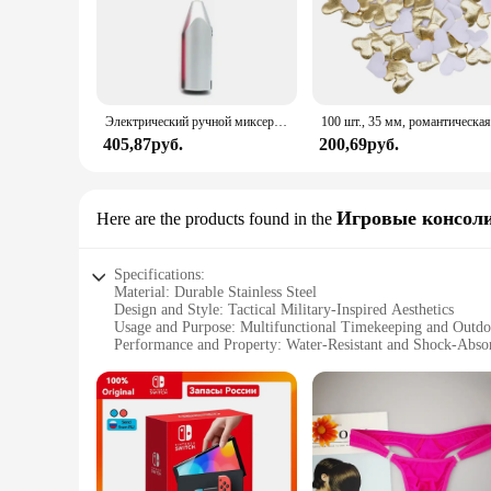
Электрический ручной миксер из нержавеющей стали, Легкий Блендер для выпечки и приготовления пищи
405,87руб.
200,69руб.
Игровые консол
Here are the products found in the
Specifications:
Material: Durable Stainless Steel
Design and Style: Tactical Military-Inspired Aesthetics
Usage and Purpose: Multifunctional Timekeeping and Out
Performance and Property: Water-Resistant and Shock-Abso
Shape and Size: Large, Easy-to-Read Dial with Oversized N
Parts and Accessories: Includes a Sturdy Nylon Strap for S
Features:
|Vendors|
**Rugged and Reliable**
The Bianyar Men Tactical Watch is a testament to robust desig