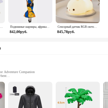
100 шт., 35 мм, романтическая губка, атласная ткань, лепестки в форме сердца, свадебные конфетти, настольная кровать, лепестки в форме сердца, свадебное украшение на день Святого Валентина
Подвижные шарниры, африканская черная кукла для американских кукол, аксессуары, тело Nudy с одеждой для Барби, игрушка для девочки, ролевая детская игрушка, подарок
Сенсорный датчик RGB светодиодный ночник с кроликом, 16 цветов, USB перезаряжаемая силиконовая лампа в виде кролика для детей, детские игрушки, подарок на фестиваль
842,00руб.
845,78руб.
и
door Adventure Companion
rbent
umerals
ecure Wear
n and functionality. Crafted from high-grade stainless steel, this timepiece is 