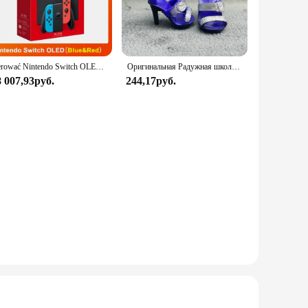
us environments, from the office to the great outdoors. The
ing through your day, the Bianyar Men Tactical Watch is your
sterować Nintendo Switch OLED-модель, белый набор, 7-дюймовый цветной экран, ручка Joy Con, улучшенная аудиорегулируема консоль, стабильный режим телевизора
Оригинальная Радужная школьная кукла, можно выбрать обувь, каблук, сапоги, игрушки для девочек «сделай сам»
8 007,93руб.
244,17руб.
f scenarios, from casual outings to intense sports activities.
tylish timepiece. Whether you're setting up a new store or