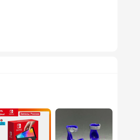
 features a durable polycarbonate case that withstands the
ity and style. The robust 50mm diameter ensures a bold