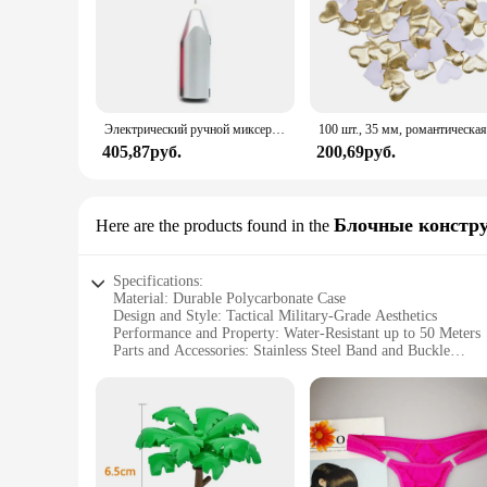
Электрический ручной миксер из нержавеющей стали, Легкий Блендер для выпечки и приготовления пищи
405,87руб.
200,69руб.
Блочные констр
Here are the products found in the
Specifications:
Material: Durable Polycarbonate Case
Design and Style: Tactical Military-Grade Aesthetics
Performance and Property: Water-Resistant up to 50 Meters
Parts and Accessories: Stainless Steel Band and Buckle
Usage and Purpose: Ideal for Outdoor Activities and Advent
Shape or Size or Weight or Quantity: Robust 50mm Diamete
Features:
**Unmatched Durability and Style**
The Bianyar Men Tactical Watch is not just a timepiece; it's
rigors of outdoor activities. Its tactical military-grade aes