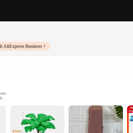
h AliExpress Business
ions
rk
vy-Duty Band
t, and Night-Readable