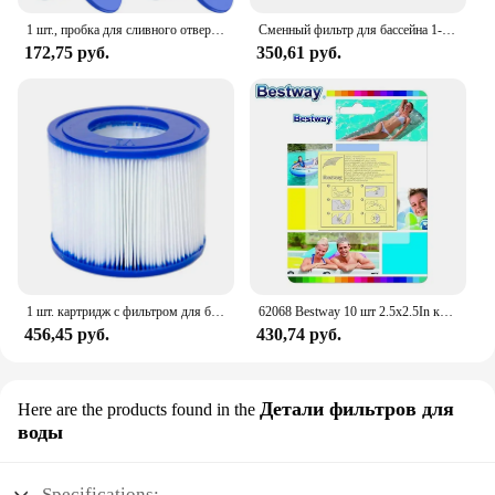
1 шт., пробка для сливного отверстия насоса Intex Bestway
Сменный фильтр для бассейна 1-10 типа VI, мягкие резиновые наконечники, спа-фильтр, сменный многоразовый фильтр для бассейна Bestway/Flowclear
172,75 руб.
350,61 руб.
1 шт. картридж с фильтром для бассейна для Bestway VI, совместимый с Lay-Z-Spa Miami, открытый сад, бассейн, водные виды спорта, аксессуары для бассейна
62068 Bestway 10 шт 2.5x2.5In клей ремонтный патч для пластикового бассейна, надувная лодка, коврик, диван, кровать 6,5x6,5 см сверхмощный патч
456,45 руб.
430,74 руб.
Детали фильтров для
Here are the products found in the
воды
Specifications: