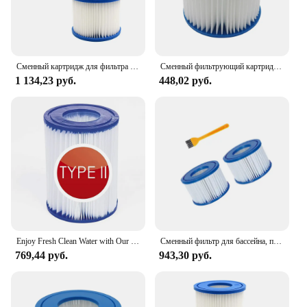
Сменный картридж для фильтра Bestway Lay-Z Spa, тип VI, Вегас, Майами и Монако
Сменный фильтрующий картридж размера VI для Bestway VI Flowclear Lay-Z-Spa — Майами-Вегас Palm Springs Paris Monaco
1 134,23 руб.
448,02 руб.
Enjoy Fresh Clean Water with Our Water Filter Cartridge for Best-way Filter Cartridge II, 10.6x13.6cm
Сменный фильтр для бассейна, подходит для фильтров Bestway Flowclear размера VI Lay-Z-Spa - Miami Vegas
769,44 руб.
943,30 руб.