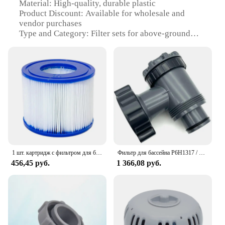
Material: High-quality, durable plastic
Product Discount: Available for wholesale and
vendor purchases
Type and Category: Filter sets for above-ground
pools
Design and Style: Efficient and user-friendly design
Usage and Purpose: Ensures clean and clear pool
water
Performance and Property: Advanced filtration
technology
Parts and Accessories: Includes necessary
components for installation
Features:
|Vendors|
1 шт. картридж с фильтром для бассейна для Bestway VI, совместимый с Lay-Z-Spa Miami, открытый сад, бассейн, водные виды спорта, аксессуары для бассейна
Фильтр для бассейна P6H1317 / P6 Bestway Hnemix Coleman INTEX
456,45 руб.
1 366,08 руб.
**Efficient Filtration for Crystal-Clear Pools**
The Bestway Filter is a comprehensive solution for
maintaining the pristine clarity of your above-
ground pool. Designed with advanced filtration
technology, this filter set ensures that your pool
water remains free from debris and contaminants,
providing a safe and enjoyable swimming