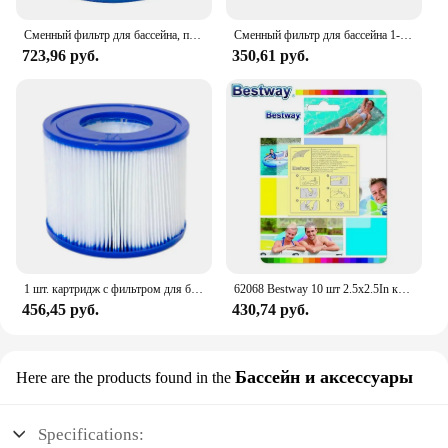
Сменный фильтр для бассейна, подходит для фильтров Bestway Flowclear размера VI Lay-Z-Spa - Miami Vegas
Сменный фильтр для бассейна 1-10 типа VI, мягкие резиновые наконечники, спа-фильтр, сменный многоразовый фильтр для бассейна Bestway/Flowclear
723,96 руб.
350,61 руб.
1 шт. картридж с фильтром для бассейна для Bestway VI, совместимый с Lay-Z-Spa Miami, открытый сад, бассейн, водные виды спорта, аксессуары для бассейна
62068 Bestway 10 шт 2.5x2.5In клей ремонтный патч для пластикового бассейна, надувная лодка, коврик, диван, кровать 6,5x6,5 см сверхмощный патч
456,45 руб.
430,74 руб.
Бассейн и аксессуары
Here are the products found in the
Specifications: