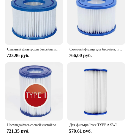
or spa
Parts and Accessories: Includes all necessary
components for a complete filter set
Features:
|Wholesale|Vendors|
**Optimized Filtration for Your Pool or Spa**
Сменный фильтр для бассейна, подходит для фильтров Bestway Flowclear размера VI Lay-Z-Spa - Miami Vegas
Сменный фильтр для бассейна, подходит для фильтров Bestway Flowclear размера VI Lay-Z-Spa - Miami Вегас, пальмовые пружины, Париж
723,96 руб.
766,00 руб.
Maintaining a clean and refreshing pool or spa
environment is crucial for the enjoyment of both
you and your guests. The Bestway Filter is a reliable
and efficient solution for keeping your water
sparkling clean and free from debris. Constructed
from high-quality materials, this filter is designed to
withstand the rigors of frequent use, ensuring long-
lasting performance and reliability. The compact
design allows for easy installation, making it a
breeze to set up and maintain.
**Designed for Bestway Pumps**
Наслаждайтесь свежей чистой водой с помощью наших картриджей для фильтра для воды для картриджей фильтра II, 10,6x13,6 см.
Для фильтра Intex TYPE A SWIMMING POOL INTEX 29002, для картриджа Bestway III Фильтр для бассейна Пылесос Насос для бассейнов Тент
721,35 руб.
579,61 руб.