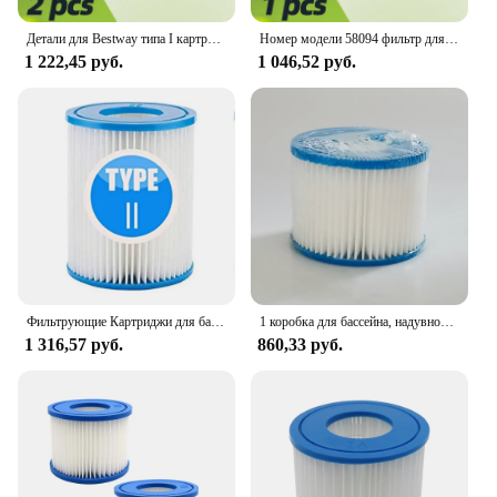
Детали для Bestway типа I картридж для фильтра бассейна 58093 фильтр для 300/330 Гал/ч фильтр для летних волн над землей насос для бассейна
Номер модели 58094 фильтр для бассейна для Bestway картриджа II 42012 FD2137 58012 для Lay Z Spa Фильтр-насос
1 222,45 руб.
1 046,52 руб.
Фильтрующие Картриджи для бассейна Bestway Тип II, запасные фильтры для очистки спа
1 коробка для бассейна, надувной фильтр для бассейна Bestway VI, Сменный фильтр насоса, аксессуары для бассейна FD2134
1 316,57 руб.
860,33 руб.