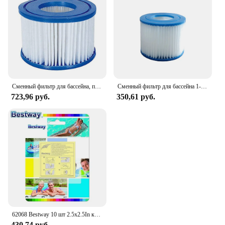
smallest particles, providing crystal-clear water that
is safe for swimming. With the necessary
components included in the set, installation is
straightforward, allowing you to enjoy your pool
without delay.
Сменный фильтр для бассейна, подходит для фильтров Bestway Flowclear размера VI Lay-Z-Spa - Miami Vegas
Сменный фильтр для бассейна 1-10 типа VI, мягкие резиновые наконечники, спа-фильтр, сменный многоразовый фильтр для бассейна Bestway/Flowclear
723,96 руб.
350,61 руб.
62068 Bestway 10 шт 2.5x2.5In клей ремонтный патч для пластикового бассейна, надувная лодка, коврик, диван, кровать 6,5x6,5 см сверхмощный патч
430,74 руб.