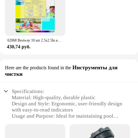
62068 Bestway 10 шт 2.5x2.5In клей ремонтный патч для пластикового бассейна, надувная лодка, коврик, диван, кровать 6,5x6,5 см сверхмощный патч
430,74 руб.
Инструменты для
Here are the products found in the
чистки
Specifications:
Material: High-quality, durable plastic
Design and Style: Ergonomic, user-friendly design
with easy-to-read indicators
Usage and Purpose: Ideal for maintaining pool
clarity and hygiene
Performance and Property: Advanced filtration
system with a high flow rate