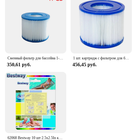
can withstand the rigors of daily use, making it a
reliable choice for both personal and commercial
settings. The filter's performance is consistent,
providing you with a dependable source of clean
water, day in and day out. Whether you're a
homeowner looking to improve your water quality
or a business owner seeking to offer a reliable water
filtration solution to your customers, the Bestway
Filter is the perfect choice.
Сменный фильтр для бассейна 1-10 типа VI, мягкие резиновые наконечники, спа-фильтр, сменный многоразовый фильтр для бассейна Bestway/Flowclear
1 шт. картридж с фильтром для бассейна для Bestway VI, совместимый с Lay-Z-Spa Miami, открытый сад, бассейн, водные виды спорта, аксессуары для бассейна
350,61 руб.
456,45 руб.
62068 Bestway 10 шт 2.5x2.5In клей ремонтный патч для пластикового бассейна, надувная лодка, коврик, диван, кровать 6,5x6,5 см сверхмощный патч