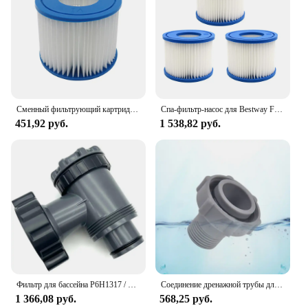
Сменный фильтрующий картридж размера VI для Bestway VI Flowclear Lay-Z-Spa — Майами-Вегас Palm Springs Paris Monaco
Спа-фильтр-насос для Bestway Flowclear, размер VI, Сменный фильтр-картридж для Lay-Z-Spa - Miami Vegas, пальмовые пружины, Париж
451,92 руб.
1 538,82 руб.
Фильтр для бассейна P6H1317 / P6 Bestway Hnemix Coleman INTEX
Соединение дренажной трубы для бассейна Bestway Coleman P6D1420, подходит для водопроводной трубы для бассейна 1,5 дюйма
1 366,08 руб.
568,25 руб.