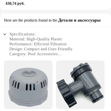
430,74 руб.
Детали и аксессуары
Here are the products found in the
Specifications:
Material: High-Quality Plastic
Performance: Efficient Filtration
Design: Compact and User-Friendly
Category: Pool Accessories
Parts and Accessories: Includes Filter Cartridge
Typical Adaptive Scenario: Swimming Pools, Hot
Tubs
Features:
|Wholesale|Vendors|
**Efficient Filtration for Clean Water**
The Bestway Filter is an essential accessory for
maintaining the cleanliness and clarity of your
swimming pool or hot tub. This filter is designed to