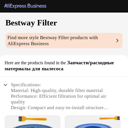
Bestway Filter
Find more style
Bestway Filter
products with
AliExpress Business
Запчасти/расходные
Here are the products found in the
материалы для пылесоса
Specifications:
Material: High-quality, durable filter material
Performance: Efficient filtration for optimal air
quality
Design: Compact and easy-to-install structure
Compatibility: Specifically designed for Bestway
pumps
Usage: Ideal for maintaining clean air in your pool