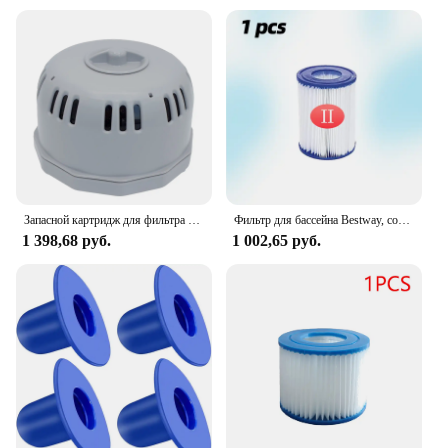
Запасной картридж для фильтра Bestway Coleman Lay-Z-Spa SaluSpa VI Spa только P6653
Фильтр для бассейна Bestway, совместимый с картриджем типа II, Сменный фильтр для горячей ванны для насоса-фильтра Lay Z Spa
1 398,68 руб.
1 002,65 руб.