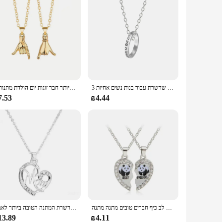
3 יח'\סט הטוב ביותר חברים לנצח שרשראות עגול פשוט תליון שרשרת עבור בנות נשים אחיות BFF ידידות תכשיטי 2023
2 יח'\סט למשוך וו ידיים זוג שרשרת פינקי נשבע הבטחת אהבת חיבוק שרשרת שרשרת עבור הטובה ביותר חבר זוגות יום הולדת מתנות
7.53
₪4.44
רומנטי חברים טובים, דבש אהבה זוג תליון שרשרת 2 יח'\סט קשת לב שבור לב כיף חברים טובים מתנה מתנה
מכתב שרשרת אמא של אמא צורה לב משובץ קריסטל קסמי תליון שרשרת המתנה הטובה ביותר לאמא
13.89
₪4.11