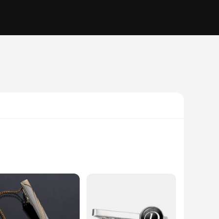
 these tie clips are designed to withstand the rigors of daily
 events or business settings. The standard dimensions ensure