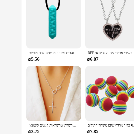
בר מתכת תליון ידידות תכשיטי אביזרי מתנה סיטונאי
שרשרת לעיסה חושית הטובה ביותר לילדים או מבוגרים שאוהבים נשיכה או שיש להם אוטיזם
₪5.56
₪6.87
צף כדור מרדף שקט משחק חתולים sorie supie
ייחודי תכשיטים אינפיניטי 8 קצת מינימליסטי מזל צלב תליון שרשרת החבר הכי טוב שרשרת שרשראות לנשים סיטונאי
₪3.75
₪7.85