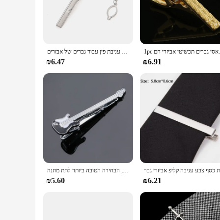
a secure fit, keeping your tie in place without compromisin
**Perfect for Gifting**
These tie clips are not just functional; they are also a thou
tie clips are an excellent choice for those who appreciate the
stylish accessory to their customers.
לאסי גברים תכשיטי אביזרי חם
חדש מתכת כסף צבע עניבת קליפ גברים חתונה עניבה עניבת אבזם קליפ קשרי אדון בר קריסטל עניבת פין עבור גברים של אבזרים
**Versatile and Practical**
₪6.47
₪6.91
The Best Gift Tie Clips are more than just a fashion statemen
meetings to weddings, and can be worn by both men and women. 
you can elevate your style without compromising on quality o
קליפ עניבה גיטרה באיכות גבוהה עבור גברים של עניבה בגדים עניבה, הבחירה הטובה ביותר לתת מתנה
₪5.60
₪6.21