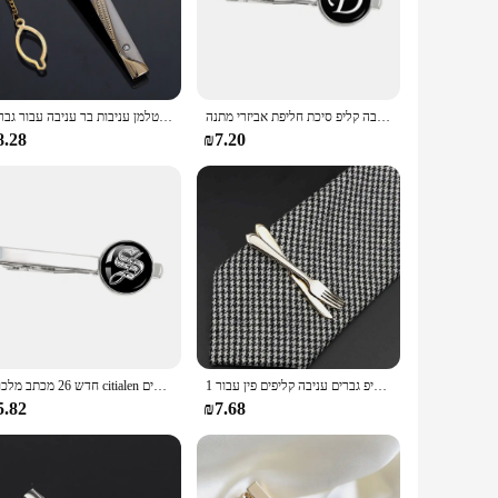
r it's for a wedding, anniversary, or a corporate event, these
active choice for retailers looking to offer a high-quality,
אופנה 26 אותיות האלפבית זכוכית קרושון עניבת קליפים אישיות שם אותיות תכשיטי גברים עניבה קליפ סיכת חליפת אביזרי מתנה
קליפ עניבה זהב חדש בצבע זהב עם שרשרת לגברים חתונת עניבת אבזם ג 'נטלמן עניבות בר עניבה עבור גברים
8.28
₪7.20
hey are suitable for various occasions, from business
heir shine and functionality over time. With these tie clips,
1 חתיכה כרום נירוסטה משקפיים רכב מטוס מזלג כפית צורת מתכת עניבת קליפ גברים עניבה קליפים פין עבור Mens מתנה
חדש 26 מכתב מלכותי citialen עניבת קליפ גברים שם אופנה עניבה עניבה עניבה קישוט אביזרים סיטונאיים לחברים
5.82
₪7.68