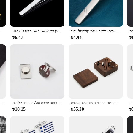
g its movement.
ghtful gift. The sets come neatly packaged, making them ready for giving. Whethe
 finer details of their attire. The wholesale and vendor options make them an attr
עניבה קליפים לגברים עניבות אבזם גביש ג 'נטלמן קריסטל עבור mens מתנה
2023 חדש 53mm * 5mm גברים נירוסטה עניבת קליפ בר סיכת אבזם שיק אופנה מוצק צבע Slim צווארון שימושי צוואר עניבת פין
1pc גברים של קצר עניבת קליפ פשוט סגנון פין אבזם עלה זהב צבע זכר עסקי עניבה קליפ ק
₪6.47
₪4.94
₪
t; they are a practical accessory that enhances the overall look of any outfit. T
The tie clips' durability and resistance to tarnish ensure that they maintain t
r practicality.
אביזרי החרוטים מותאמים אישית groom מתנה תיבת אגוז מתנה, מסיבת כלה, pidal cufflinks, קליפ עניבה
מגנטי בלתי נראה עניבת קליפ באופן אוטומטי קבוע נירוסטה מתכת חולצה עניבת קליפים Creative תכשיטי גברים אביזרי מתנות
חדש עניבת קליפים עבור גברים של מתכת עניבה בר שמלת חולצות עניבת פין לחתונה טקס מתכת כסף צבע עניבה קליפ אביזרי גבר
₪10.15
₪55.30
₪