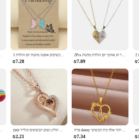
2Pcs הטוב ביותר חברים שרשראות לב בצורת נירוסטה ידידות אק"ג תליון שרשרת קולר עבור זוג אוהבי יום הולדת מתנות
1 זוגות הכי טוב פרפר חבר שרשראות עבור 2 בנות מאהב כמה שרשרת אופנה מרחק ארוך תכשיטים אופנה מתנות יום הולדת
BFF מכתב לב שרשרת גברים ונשים אופנה הטוב ביותר ח
₪7.28
₪7.89
₪
פרח dainty צבע זהב ראשי תיבות שרשרת נשים בנות נירוסטה מכתב לב צ 'קר שרשרת מתנות הטובה ביותר אלף בית תכשיטי
מכתב הקרנה שרשרת 100 שפות אני אוהב אותך שרשרת תליון נשים תכשיטים קולייר פאם bijoux מתנות
חתול צעצוע כדורים אינטראקטיביים עבור חתולים מקורה הטוב ביותר מתנה האהובה חתלתול ק
₪2.21
₪7.34
₪