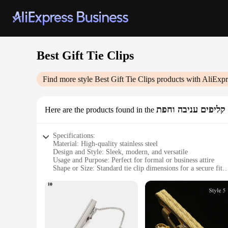
Best Gift Tie Clips
Find more style
Best Gift Tie Clips
products with AliExpr
קליפים עניבה וחפת
Here are the products found in the
Specifications:
Material: High-quality stainless steel
Design and Style: Sleek, modern, and versatile
Usage and Purpose: Perfect for formal or business attire
Shape or Size: Standard tie clip dimensions for a secure fit
Performance and Property: Durable and resistant to tarnish
Parts and Accessories: Includes a set of tie clips, ideal for gi
Features:
**Elegant Design and Durability**
The Best Gift Tie Clips are not just any ordinary accessory; t
wear while maintaining their lustrous finish. The sleek, mod