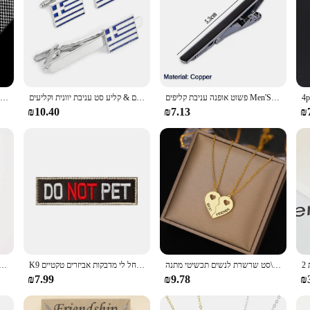
פשוט אופנה עניבת קליפים Men'S מתכת עניבה יומי עסקים חתונה טקס עניבת קליפ פין גברים מסיבת תכשיטי אביזרי מתנה
דגל כחול לבן של אפור, קמצוקים & קליע סט עניבת יוונית וקליעים
1 חתיכה כרום נירוסטה עניבת קליפים מספריים Ax רכב ינשוף חרב פטיש צורת מתכת עניבת קליפ גברים עניבה קליפים פין עבור Mens מתנה
₪10.40
₪7.13
₪
נירוסטה שרשראות רומנטי לב החברים הכי טוב חבר ידידות תליוני 2 יח'\סט שרשרת לנשים תכשיטי מתנה
K9 צבא כלב רקמה הצלה תגים כלב כלב כלב כלב כלב האפוד החבר הכי טוב לא לחל לי מדבקות אביזרים טקטיים
עניבה שחורה מזדמנים עניבה אישיות משקפיים צורה מתכת אבזם עניבה גברים משקפיים מסחריים ע
₪7.99
₪9.78
₪