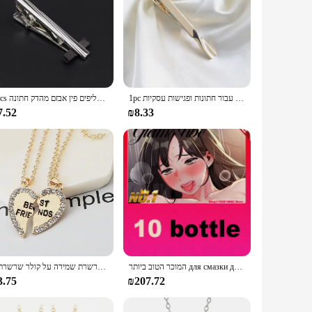
1pc גברים עניבת עניבה מסוגנן ועמיד לחדרות-מושלם עבור חתונות ופגישות עסקיות
4pcs גברים של מתכת עניבת קליפ עם תיבת בהיר כרום נירוסטה תכשיטי עניבה קליפים פין אבזם מהדק חתונה creative מתנות
7.52
₪8.33
המוכר הטוב ביותר для смазки для казка סיכה סיכה
2 יח'\סט אנגלית האהבה קישוטי סגסוגת הטובה ביותר אופנה תליון לב חברים חברים טובים שרשרת שמירה על קולר שרשרת
3.75
₪207.72