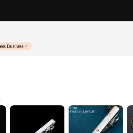
ess Business
fting
hey are a testament to style and durability. Crafted from premium stainless steel,
ern design makes them a versatile addition to any wardrobe, whether for formal