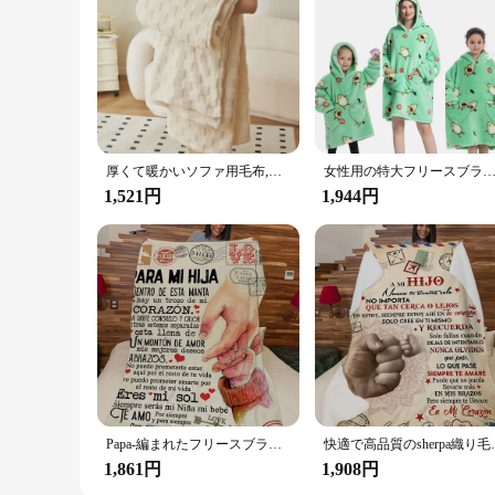
厚くて暖かいソファ用毛布,シェルパ,ベッド用の快適な毛布,柔らかくてファジーな市松模様のベッド,オールシーズン使用,冬
女性用の特大フリースブランケット,大きな折りたたみ式フリースのベスト,厚くて暖かい,大人,1
1,521円
1,944円
Papa-編まれたフリースブランケット,快適なショール,para mi,hija,con amor,高品質
快適で高品質のsherpa織り毛布、
1,861円
1,908円