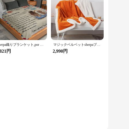
Sherpa織りブランケット,por avion,carta mi mama,con Carelo,tu haja,快適
マジックベルベットsherpaブランケットスローオレンジとホワイトのSherpa-柔らかくぬいぐるみふわふわで暖かくて厚いソファチェア用
,821円
2,990円