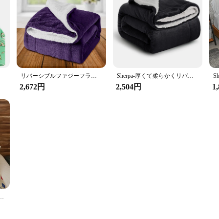
0代,子供
リバーシブルファジーフランネルフリースブランケット、ウォームシャエルパブランケット、スーパーソフトウール、ぬいぐるみベルベットソファ、軽量、冬
Sherpa-厚くて柔らかくリバーシブルのフリースブランケット,マイクロファイバーブランケット,冬用,キャンプ用,ソファ用
2,672円
2,504円
1
por avioncarta、mi hijo con amor papa