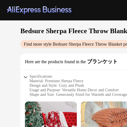
Bedsure Sherpa Fleece Throw Blank
Find more style
Bedsure Sherpa Fleece Throw Blanket
pr
ブランケット
Here are the products found in the
Specifications:
Material: Premium Sherpa Fleece
Design and Style: Cozy and Plush
Usage and Purpose: Versatile Home Decor and Comfort
Shape and Size: Generously Sized for Warmth and Coverage
Performance and Property: Soft, Warm, and Long-Lasting
Parts and Accessories: None
Features:
**Luxurious Comfort for Every Season**
The Bedsure Sherpa Fleece Throw Blanket is a quintessential
offers a soft touch that is gentle on the skin, making it an 