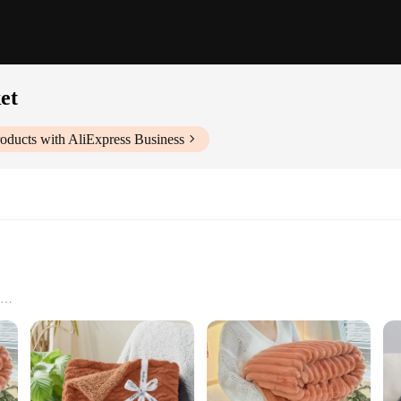
et
oducts with AliExpress Business
 addition to your home decor, providing a plush and cozy layer that transcends
ideal choice for those who value comfort above all else. Its generous size ensur