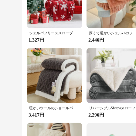
you're lounging on the couch, watching a movie, or snugglin
**Versatile and Practical Design**
The Bedsure Sherpa Fleece Throw Blanket is not just about com
allows for easy handling and storage. The blanket's design is 
construction means that it can withstand frequent use, ensuri
シェルパフリーススローブランケット、スノーフレーク、赤と白、暖かいソファ、ソファとギフト、bedsureクリスマスホリデー、ファジー、50 x60インチ
厚くて暖かいシェルパのフリースブランケット,ソファ,冬の寝具,柔らかいピクニック,オールシーズ
**Ideal for Gifting and Wholesale**
1,327円
2,446円
Looking for a thoughtful gift that's sure to please? The Beds
make it a hit for any occasion. For vendors and suppliers, th
to purchase in bulk for a special event or are interested in s
暖かいウールのショールパ厚手の毛布、ふわふわの柔らかい珊瑚のフリース、ベッドカバー、シングル、ダブル、ぬいぐるみ、コーリン、毛皮、冬
リバーシブルSh
3,417円
2,296円