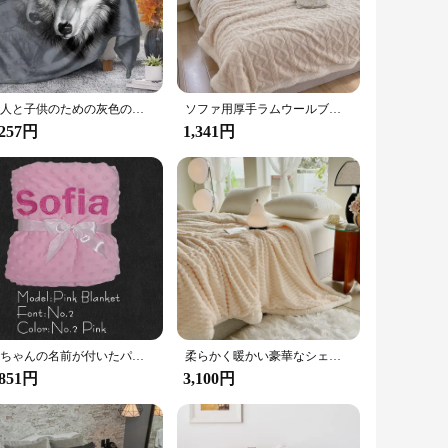
atch for any room's decor, while its lightweight construction
casual movie nights to festive gatherings. Its durable
大人と子供のための灰色のオオカミのプリントフランネルフリースブランケット,月の夜,ベッドの上のシェルパ,毛皮の毛布
ソファ用厚手ラムウールブランケット,シェルパフリース,柔らかく,ふわふわ,暖かい,居心地の良い,ぬいぐるみ,ファジー,3Dパターン
,257円
1,341円
en as a corporate gift. Its universal appeal and practicality
, sought-after item that is in demand. Whether you're looking
 Throw Blanket is a reliable choice that is sure to delight.
赤ちゃんの名前が付いたパーソナライズされたミンキーフリースブランケット、新生児の男の子と女の子のためのおくるみベッド、幼児のベビーカーとベビーベッド、誕生日プレゼント
柔らかく暖かい豪華なシェルパブランケット,幾何学的な質感,厚いフリース,軽量,冬
,851円
3,100円