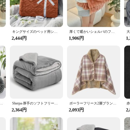
g up in bed.
fort; it's also about versatility. Its neutral color palette makes it a perfect m
timeless, making it a staple piece that can be used for various occasions, from 
ng that it remains a reliable companion for years to come.
ンのベッド
キングサイズのベッド用シェルパブランケット,ファジー,ソフト,居心地の良い,フリース,厚手,暖かい,クリーム,冬
厚くて暖かいシェルパのフリースブランケット,ソファ,冬の寝具,柔らかいピクニック,オールシーズンのベッド
2,444円
1,906円
1
ure Sherpa Fleece Throw Blanket is an excellent choice for friends, family, or ev
is blanket is an excellent addition to your product line, offering a high-quality
elling this product as part of your wholesale offerings, the Bedsure Sherpa Fleece
erpaスローフリースブランケット、ソフト、ふわふわ、暖かい、大きなソファ、ベッド
Sherpa-厚手のソフトフリースブランケット,寝袋,ソファスローカバー,ダブル,冬用,暖かい
ポーラーフリース2層ブランケット、バックルシェルパ、小さなお昼寝ブランケット、四季、オフィスショール
2,364円
2,093円
2