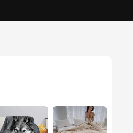
 seasons. Crafted from premium Sherpa fleece, this blanket
es that you can wrap yourself in its warm embrace, whether