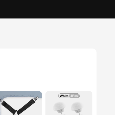
crafted from premium elastic fabric that ensures a secure