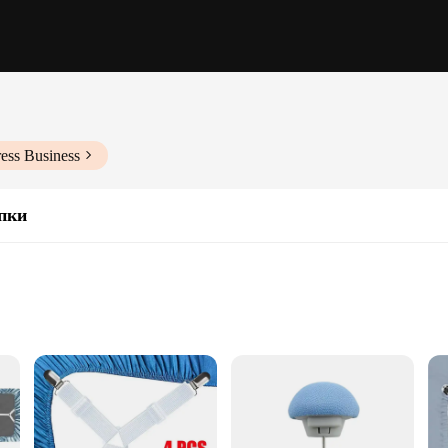
ess Business
пки
lders
t Holders. Designed to provide a snug fit for all bed types, these holders are 