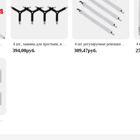
я простыни, органайзер для простыни, зажим для наматрасника для дома, эластичные ремни, зажимы
4 шт., зажимы для простыни, наматрасник, держатель для одеял, домашний текстиль, органайзер, гаджеты, эластичные захваты для простыни, пояс
4 шт. регулируемые ремешки для детской кровати, эластичный чехол для матраса, угловой держатель, зажим для шнура с крючком и петлей
394,00руб.
309,47руб.
2
ые Нескользящие фиксаторы для простыней, наматрасников, домашняя шпилька для одежды, 12 шт.