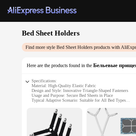
Bed Sheet Holders
Find more style
Bed Sheet Holders
products with AliExpr
Бельевые прище
Here are the products found in the
Specifications:
Material: High-Quality Elastic Fabric
Design and Style: Innovative Triangle-Shaped Fasteners
Usage and Purpose: Secure Bed Sheets in Place
Typical Adaptive Scenario: Suitable for All Bed Types
Shape or Size or Weight or Quantity: One Set Contains 4 Ho
Performance and Property: Durable and Easy to Install
Features:
**Enhanced Comfort and Ease**
Experience the ultimate in bedding comfort with our Bed Shee