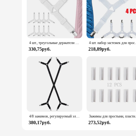
4 шт., треугольные держатели для простыни
4 шт. набор застежек для простыни, держатель дл
330,75руб.
218,89руб.
4/8 зажимов, регулируемый эластичный держатель простыни, зажимы для матраса, застежки, чехлы, одеяла, нескользящий фиксирующий ремень, захваты
Зажимы для простыни, пластиков
380,17руб.
273,52руб.