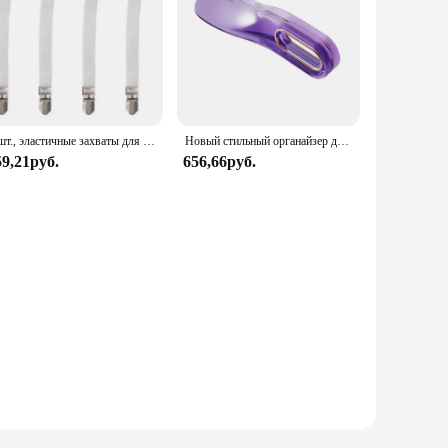
4 шт., эластичные захваты для простыней, зажимы с двойной головкой, держатель для подтяжек, застежки для простыни, домашний текстиль, органайзер, гаджет
Новый стильный органайзер для простыней, приподнятая кровать с фиксированным швом, бытовой экономичный держатель для простыней, принадлежности для кровати
59,21руб.
656,66руб.