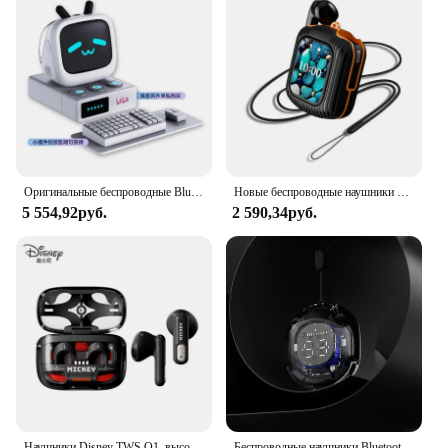
Оригинальные беспроводные Bluetooth-наушники билибили CUBEFACE с маленьким сенсорным ЖК-экраном
Новые беспроводные наушники с умным сенсорным экраном и управлением через приложение TF-карта, режим локальной музыки, ENC, наушники с шумоподавлением
5 554,92руб.
2 590,34руб.
Наушники Disney TWS Q1, высококачественные беспроводные наушники HIFI Sound, Bluetooth-вкладыши, спортивная гарнитура с шумоподавлением, длительный режим ожидания
Беспроводные наушники Bluetooth наушники с прозрачным цифровым дисплеем TWS Mecha Style для спортивных наушников Acefast T8