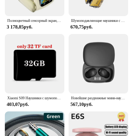
Полноцветный сенсорный экран, Bluetooth 5,4, наушники с шумоподавлением, вращающийся дизайн, геймерская гарнитура, водонепроницаемые наушники IPX5
Шумоподавляющие наушники с микрофоном, наушники с микрофоном для пикапа, беспроводные наушники премиум класса с шумоподавлением для музыки, для Ultimate
3 178,85руб.
670,75руб.
Xiaomi S09 Наушники с шумоподавлением Bluetooth 5.4, интеллектуальный блок управления, автоматические стерео моно водонепроницаемые спортивные наушники
Новейшие раздвижные мини-наушники C8Pro, TWS, Bluetooth 5,3, наушники с зеркальным дисплеем, 3D стерео, долговечные Bluetooth-наушники
403,07руб.
567,10руб.