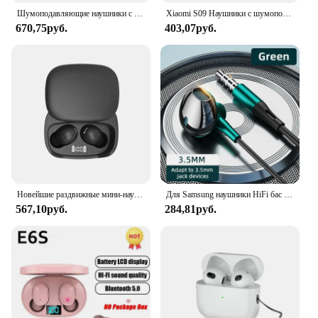
Шумоподавляющие наушники с микрофоном, наушники с микрофоном для пикапа, беспроводные наушники премиум класса с шумоподавлением для музыки, для Ultimate
Xiaomi S09 Наушники с шумоподавлением Bluetooth 5.4, интеллектуальный блок управления, автоматические стерео моно водонепроницаемые спортивные наушники
670,75руб.
403,07руб.
Новейшие раздвижные мини-наушники C8Pro, TWS, Bluetooth 5,3, наушники с зеркальным дисплеем, 3D стерео, долговечные Bluetooth-наушники
Для Samsung наушники HiFi бас стерео управление громкостью с микрофоном USB Тип C 3,5 мм проводной Eadphone для Galaxy S24 S23 S22 S21 Ultra
567,10руб.
284,81руб.