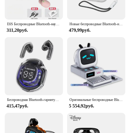
E6S Беспроводные Bluetooth-наушники A6S TWS Гарнитура Наушники с шумоподавлением и микрофоном Наушники для iPhone Xiaomi
Новые беспроводные Bluetooth-наушники, спортивная гарнитура для занятий спортом на открытом воздухе 5,3 с зарядным устройством, ремешком с сенсорным управлением, наушники для музыки
311,20руб.
479,99руб.
Беспроводная Bluetooth-гарнитура T8 с шумоподавлением и сенсорным управлением
Оригинальные беспроводные Bluetooth-наушники билибили CUBEFACE с маленьким сенсорным ЖК-экраном
415,47руб.
5 554,92руб.