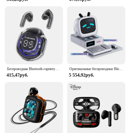
Беспроводная Bluetooth-гарнитура T8 с шумоподавлением и сенсорным управлением
Оригинальные беспроводные Bluetooth-наушники билибили CUBEFACE с маленьким сенсорным ЖК-экраном
415,47руб.
5 554,92руб.