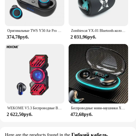
Оригинальные TWS Y50 Air Pro Наушники, Беспроводная Bluetooth-гарнитура с микрофоном и сенсорным управлением, Bluetooth-наушники, беспроводные наушники
Zombiescat YX-01 Bluetooth-колонки Динамический свет HIFI Звук Bluetooth Портативный звуковой ящик Беспроводной сабвуфер Поддержка AUX TF-карты
374,78руб.
2 031,96руб.
WEKOME V5.3 Беспроводные Bluetooth-наушники в форме спиннера Беспроводные наушники Спортивные игры Гарнитура для наушников Huawei Xiaomi
Беспроводные мини-наушники X55, беспроводные TWS наушники с поддержкой Bluetooth, с микрофоном, водонепроницаемые
2 622,50руб.
472,68руб.
Гибкий кабель
Here are the products found in the