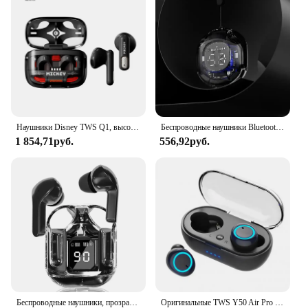
Наушники Disney TWS Q1, высококачественные беспроводные наушники HIFI Sound, Bluetooth-вкладыши, спортивная гарнитура с шумоподавлением, длительный режим ожидания
Беспроводные наушники Bluetooth наушники с прозрачным цифровым дисплеем TWS Mecha Style для спортивных наушников Acefast T8
1 854,71руб.
556,92руб.
Беспроводные наушники, прозрачный дизайн зарядного устройства, гарнитура с сенсорным управлением, TWS-наушники, Hi-Fi стерео HD-наушники для звонков
Оригинальные TWS Y50 Air Pro Наушники, Беспроводная Bluetooth-гарнитура с микрофоном и сенсорным управлением, Bluetooth-наушники, беспроводные наушники