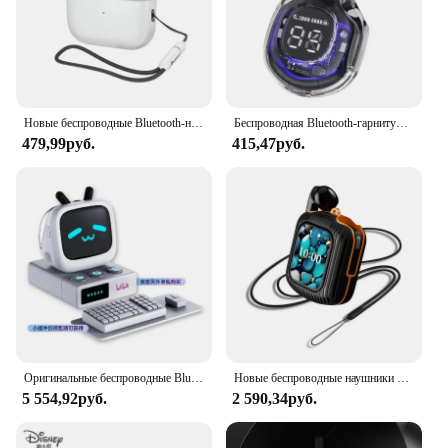
Новые беспроводные Bluetooth-наушники, спортивная гарнитура для занятий спортом на открытом воздухе 5,3 с зарядным устройством, ремешком с сенсорным управлением, наушники для музыки
Беспроводная Bluetooth-гарнитура T8 с шумоподавлением и сенсорным управлением
479,99руб.
415,47руб.
Оригинальные беспроводные Bluetooth-наушники билибили CUBEFACE с маленьким сенсорным ЖК-экраном
Новые беспроводные наушники с умным сенсорным экраном и управлением через приложение TF-карта, режим локальной музыки, ENC, наушники с шумоподавлением
5 554,92руб.
2 590,34руб.