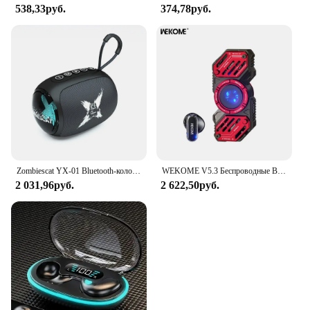
538,33руб.
374,78руб.
Zombiescat YX-01 Bluetooth-колонки Динамический свет HIFI Звук Bluetooth Портативный звуковой ящик Беспроводной сабвуфер Поддержка AUX TF-карты
WEKOME V5.3 Беспроводные Bluetooth-наушники в форме спиннера Беспроводные наушники Спортивные игры Гарнитура для наушников Huawei Xiaomi
2 031,96руб.
2 622,50руб.