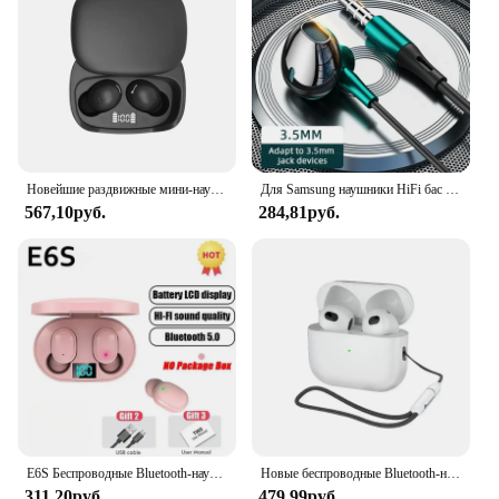
Новейшие раздвижные мини-наушники C8Pro, TWS, Bluetooth 5,3, наушники с зеркальным дисплеем, 3D стерео, долговечные Bluetooth-наушники
Для Samsung наушники HiFi бас стерео управление громкостью с микрофоном USB Тип C 3,5 мм проводной Eadphone для Galaxy S24 S23 S22 S21 Ultra
567,10руб.
284,81руб.
E6S Беспроводные Bluetooth-наушники A6S TWS Гарнитура Наушники с шумоподавлением и микрофоном Наушники для iPhone Xiaomi
Новые беспроводные Bluetooth-наушники, спортивная гарнитура для занятий спортом на открытом воздухе 5,3 с зарядным устройством, ремешком с сенсорным управлением, наушники для музыки
311,20руб.
479,99руб.