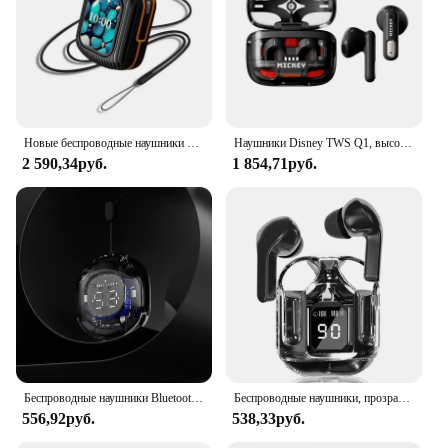
Новые беспроводные наушники с умным сенсорным экраном и управлением через приложение TF-карта, режим локальной музыки, ENC, наушники с шумоподавлением
Наушники Disney TWS Q1, высококачественные беспроводные наушники HIFI Sound, Bluetooth-вкладыши, спортивная гарнитура с шумоподавлением, длительный режим ожидания
2 590,34руб.
1 854,71руб.
Беспроводные наушники Bluetooth наушники с прозрачным цифровым дисплеем TWS Mecha Style для спортивных наушников Acefast T8
Беспроводные наушники, прозрачный дизайн зарядного устройства, гарнитура с сенсорным управлением, TWS-наушники, Hi-Fi стерео HD-наушники для звонков
556,92руб.
538,33руб.