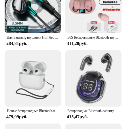
Для Samsung наушники HiFi бас стерео управление громкостью с микрофоном USB Тип C 3,5 мм проводной Eadphone для Galaxy S24 S23 S22 S21 Ultra
E6S Беспроводные Bluetooth-наушники A6S TWS Гарнитура Наушники с шумоподавлением и микрофоном Наушники для iPhone Xiaomi
284,81руб.
311,20руб.
Новые беспроводные Bluetooth-наушники, спортивная гарнитура для занятий спортом на открытом воздухе 5,3 с зарядным устройством, ремешком с сенсорным управлением, наушники для музыки
Беспроводная Bluetooth-гарнитура T8 с шумоподавлением и сенсорным управлением
479,99руб.
415,47руб.