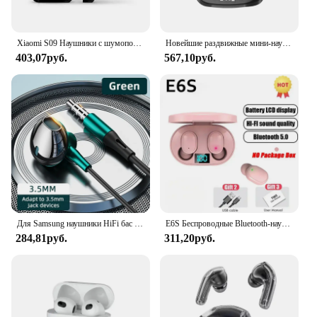
or just someone who appreciates quality audio,
these headphones are the perfect choice for you.
Xiaomi S09 Наушники с шумоподавлением Bluetooth 5.4, интеллектуальный блок управления, автоматические стерео моно водонепроницаемые спортивные наушники
Новейшие раздвижные мини-наушники C8Pro, TWS, Bluetooth 5,3, наушники с зеркальным дисплеем, 3D стерео, долговечные Bluetooth-наушники
403,07руб.
567,10руб.
Для Samsung наушники HiFi бас стерео управление громкостью с микрофоном USB Тип C 3,5 мм проводной Eadphone для Galaxy S24 S23 S22 S21 Ultra
E6S Беспроводные Bluetooth-наушники A6S TWS Гарнитура Наушники с шумоподавлением и микрофоном Наушники для iPhone Xiaomi
284,81руб.
311,20руб.