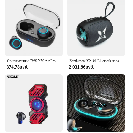
Оригинальные TWS Y50 Air Pro Наушники, Беспроводная Bluetooth-гарнитура с микрофоном и сенсорным управлением, Bluetooth-наушники, беспроводные наушники
Zombiescat YX-01 Bluetooth-колонки Динамический свет HIFI Звук Bluetooth Портативный звуковой ящик Беспроводной сабвуфер Поддержка AUX TF-карты
374,78руб.
2 031,96руб.