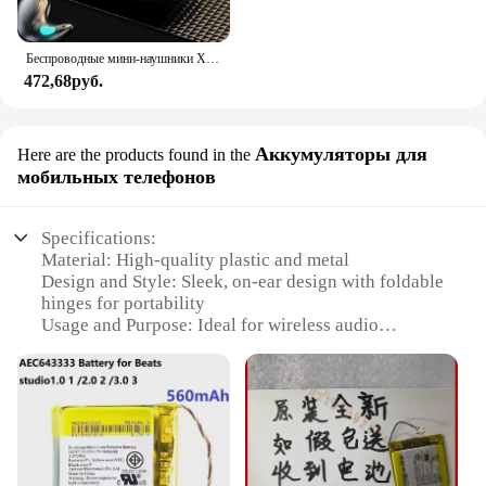
Беспроводные мини-наушники X55, беспроводные TWS наушники с поддержкой Bluetooth, с микрофоном, водонепроницаемые
472,68руб.
Аккумуляторы для
Here are the products found in the
мобильных телефонов
Specifications:
Material: High-quality plastic and metal
Design and Style: Sleek, on-ear design with foldable
hinges for portability
Usage and Purpose: Ideal for wireless audio
streaming and hands-free calls
Performance and Property: Advanced Bluetooth 4.0
technology for stable connectivity
Parts and Accessories: Includes a detachable audio
cable for wired listening
Applicable People: Designed for music enthusiasts
and professionals seeking wireless audio freedom