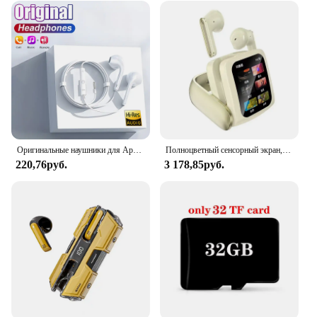
Оригинальные наушники для Apple iPhone 16 15 14 13 11 12 Pro Max Plus, наушники-вкладыши с разъемом Lightning, 3,5 мм, проводные наушники с Bluetooth, аксессуары
Полноцветный сенсорный экран, Bluetooth 5,4, наушники с шумоподавлением, вращающийся дизайн, геймерская гарнитура, водонепроницаемые наушники IPX5
220,76руб.
3 178,85руб.