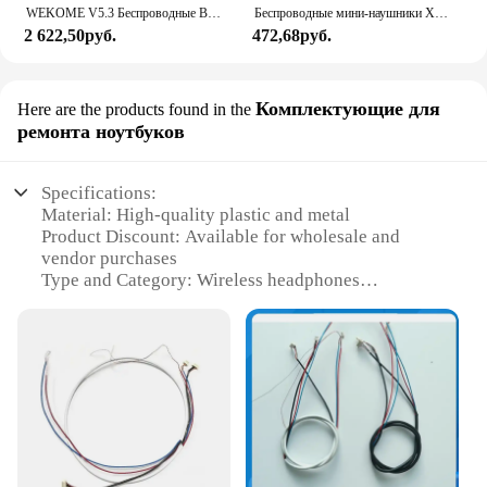
WEKOME V5.3 Беспроводные Bluetooth-наушники в форме спиннера Беспроводные наушники Спортивные игры Гарнитура для наушников Huawei Xiaomi
Беспроводные мини-наушники X55, беспроводные TWS наушники с поддержкой Bluetooth, с микрофоном, водонепроницаемые
2 622,50руб.
472,68руб.
Комплектующие для
Here are the products found in the
ремонта ноутбуков
Specifications:
Material: High-quality plastic and metal
Product Discount: Available for wholesale and
vendor purchases
Type and Category: Wireless headphones
Design and Style: Sleek, on-ear design with iconic
Beats branding
Usage and Purpose: Ideal for music enthusiasts
seeking uninterrupted audio
Typical Adaptive Scenario: Perfect for use at home,
in the office, or on-the-go
Shape or Size or Weight or Quantity: Lightweight,
comfortable fit with adjustable ear cups
Performance and Property: Advanced Bluetooth