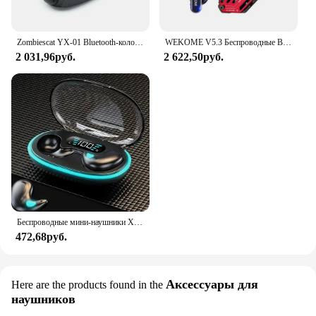
Zombiescat YX-01 Bluetooth-колонки Динамический свет HIFI Звук Bluetooth Портативный звуковой ящик Беспроводной сабвуфер Поддержка AUX TF-карты
WEKOME V5.3 Беспроводные Bluetooth-наушники в форме спиннера Беспроводные наушники Спортивные игры Гарнитура для наушников Huawei Xiaomi
2 031,96руб.
2 622,50руб.
Беспроводные мини-наушники X55, беспроводные TWS наушники с поддержкой Bluetooth, с микрофоном, водонепроницаемые
472,68руб.
Аксессуары для
Here are the products found in the
наушников