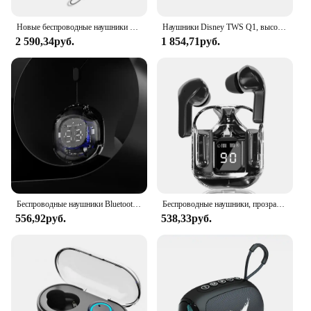
Новые беспроводные наушники с умным сенсорным экраном и управлением через приложение TF-карта, режим локальной музыки, ENC, наушники с шумоподавлением
Наушники Disney TWS Q1, высококачественные беспроводные наушники HIFI Sound, Bluetooth-вкладыши, спортивная гарнитура с шумоподавлением, длительный режим ожидания
2 590,34руб.
1 854,71руб.
Беспроводные наушники Bluetooth наушники с прозрачным цифровым дисплеем TWS Mecha Style для спортивных наушников Acefast T8
Беспроводные наушники, прозрачный дизайн зарядного устройства, гарнитура с сенсорным управлением, TWS-наушники, Hi-Fi стерео HD-наушники для звонков
556,92руб.
538,33руб.