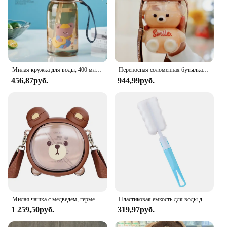
Милая кружка для воды, 400 мл, Детские непротекаемые Бутылочки для воды без бисфенола А с мультяшным изображением медведя, портативная бутылка для напитков, детская чашка
Переносная соломенная бутылка для воды 1/1, 4 литра с крышкой с изображением медведя, большая емкость, мультяшная пластиковая чашка, детская чашка с ремешком, бутылка для воды
456,87руб.
944,99руб.
Милая чашка с медведем, герметичная двойная бутыль для питья 750 мл со стандартной бутылкой, кавайная бутылка для воды для детей, уличный чайник для питья
Пластиковая емкость для воды для девочек, с розовым медведем, пластмассовая, большая, с ремешком, питьевая бутылка для школы
1 259,50руб.
319,97руб.