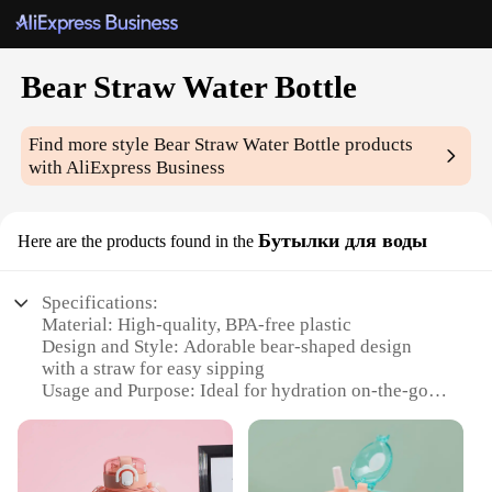
Bear Straw Water Bottle
Find more style
Bear Straw Water Bottle
products
with AliExpress Business
Бутылки для воды
Here are the products found in the
Specifications:
Material: High-quality, BPA-free plastic
Design and Style: Adorable bear-shaped design
with a straw for easy sipping
Usage and Purpose: Ideal for hydration on-the-go,
perfect for school, work, or outdoor activities
Shape or Size: Lightweight and portable, with a
convenient 500ml capacity
Performance and Property: Durable and leak-proof,