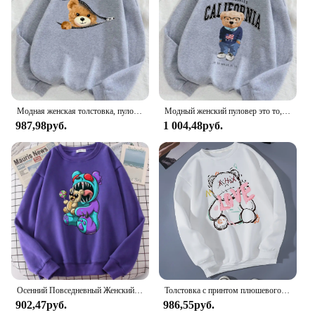
stylish accessory for everyday use, whether you're
at home, in the office, or traveling. Its durability and
eco-friendly construction make it a responsible
choice for those who are conscious of their
environmental impact.
Модная женская толстовка, пуловер на молнии с принтом медведя, свободная теплая флисовая толстовка с круглым вырезом, женская уличная одежда на осень и зиму
Модный женский пуловер это то, что это Лос-Анджелес медведь печать Толстовка Флисовая теплая свободная толстовка с круглым вырезом осенняя одежда
987,98руб.
1 004,48руб.
Осенний Повседневный Женский пуловер с принтом «Let Me Eat Your Bad Bear», флисовая толстовка с капюшоном, свободная теплая женская уличная одежда
Толстовка с принтом плюшевого мишки LOVE, весенний женский повседневный удобный пуловер, теплая одежда, свободные флисовые женские толстовки с круглым вырезом
902,47руб.
986,55руб.