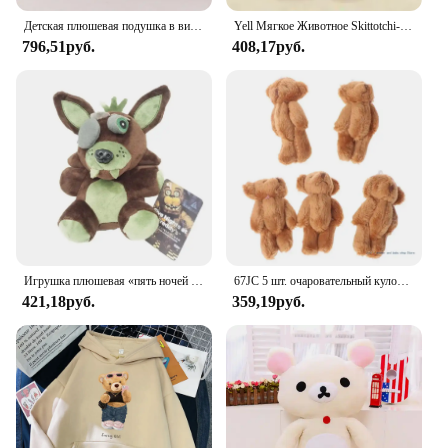
Детская плюшевая подушка в виде медведя, 90 см
Yell Мягкое Животное Skittotchi-san звездное небо милое кавайное желтое кремовое синее кролик медведь кошка кролик цыпленок выдра пушистые плюшевые игрушки
796,51руб.
408,17руб.
Игрушка плюшевая «пять ночей у Фредди», милая Игровая кукла, Фокси, Бонни, медведь, Мультяшные мягкие куклы Фредди, детские подарки
67JC 5 шт. очаровательный кулон милый плюшевый мишка для сумки-рюкзака детский подарок
421,18руб.
359,19руб.