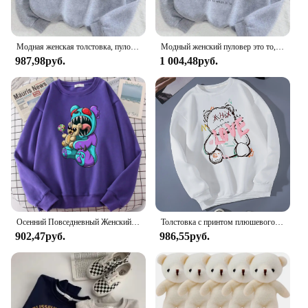
Модная женская толстовка, пуловер на молнии с принтом медведя, свободная теплая флисовая толстовка с круглым вырезом, женская уличная одежда на осень и зиму
Модный женский пуловер это то, что это Лос-Анджелес медведь печать Толстовка Флисовая теплая свободная толстовка с круглым вырезом осенняя одежда
987,98руб.
1 004,48руб.
Осенний Повседневный Женский пуловер с принтом «Let Me Eat Your Bad Bear», флисовая толстовка с капюшоном, свободная теплая женская уличная одежда
Толстовка с принтом плюшевого мишки LOVE, весенний женский повседневный удобный пуловер, теплая одежда, свободные флисовые женские толстовки с круглым вырезом
902,47руб.
986,55руб.