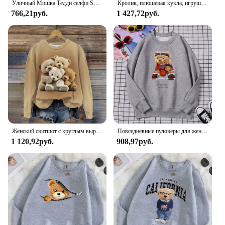
Уличный Мишка Тедди селфи Swag девушка смешная толстовка женская хипстерская флисовая толстовка с круглым вырезом Модный пуловер оверсайз Топы
Кролик, плюшевая кукла, игрушка в стиле "Лолита", медведь, кукла, Мягкое Животное, кролик, мягкие детские игрушки для девочек, подарок на день рождения и Рождество
766,21руб.
1 427,72руб.
Женский свитшот с круглым вырезом и 3D-принтом медведя
Повседневные пуловеры для женщин No Best14 плюшевый медведь баскетбольный Атлетический Принт толстовки свободные толстовки с круглым вырезом теплые флисовые Топы
1 120,92руб.
908,97руб.