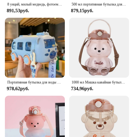
8 унций, милый медведь, фотоемкость для младенцев с 8 гибкими трубочками, инструменты для очистки, терапевтические пластмассовые Бутылочки для обучения речи
500 мл портативная бутылка для воды с милым медведем и плечевым ремнем, детская автомобильная соломенная чашка для воды в форме автобуса, детская бутылка для воды, чашка для питья
891,53руб.
879,15руб.
Портативная бутылка для воды с милым медведем, 500 мл
1000 мл Мишка кавайная бутылка для воды с соломинкой большая емкость детская бутылка для воды чашка для питья летний спортивный чайник для воды на открытом воздухе
978,62руб.
734,96руб.