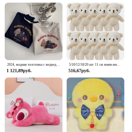
2024, модная толстовка с медведем для женщин, весенне-осенний тонкий топ с длинными рукавами, корейский стиль, оверсайз, свободная одежда с капюшоном
5/10/12/18/20 шт. 11 см мини-мягкий плюшевый мишка детские мини-подарки для детей для детей крошечные мишки
1 121,89руб.
516,67руб.