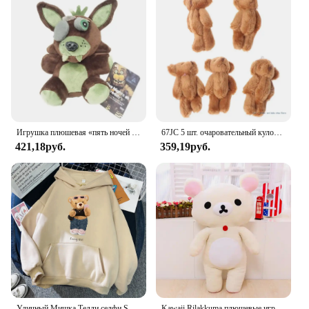
Игрушка плюшевая «пять ночей у Фредди», милая Игровая кукла, Фокси, Бонни, медведь, Мультяшные мягкие куклы Фредди, детские подарки
67JC 5 шт. очаровательный кулон милый плюшевый мишка для сумки-рюкзака детский подарок
421,18руб.
359,19руб.
Уличный Мишка Тедди селфи Swag девушка смешная одежда дышащая Свободная Толстовка Harajuku с карманами мягкая толстовка с круглым вырезом
Kawaii Rilakkuma плюшевые игрушки плюшевый мишка мягкие животные диван подушки украшения для комнаты подарок на день рождения для детей рождественские подарки