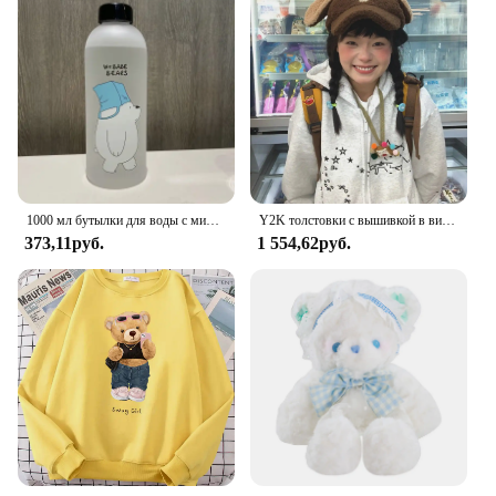
1000 мл бутылки для воды с милой пандой медведем чашка с соломинкой прозрачная мультяшная бутылка для воды посуда для напитков матовый герметичный протеиновый шейкер
Y2K толстовки с вышивкой в виде звезд и медведей, уличная одежда на молнии с капюшоном, женская одежда, осенняя свободная женская толстовка с капюшоном
373,11руб.
1 554,62руб.