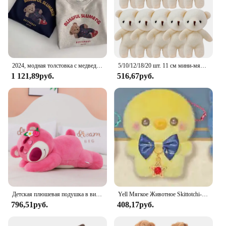
2024, модная толстовка с медведем для женщин, весенне-осенний тонкий топ с длинными рукавами, корейский стиль, оверсайз, свободная одежда с капюшоном
5/10/12/18/20 шт. 11 см мини-мягкий плюшевый мишка детские мини-подарки для детей для детей крошечные мишки
1 121,89руб.
516,67руб.
Детская плюшевая подушка в виде медведя, 90 см
Yell Мягкое Животное Skittotchi-san звездное небо милое кавайное желтое кремовое синее кролик медведь кошка кролик цыпленок выдра пушистые плюшевые игрушки
796,51руб.
408,17руб.