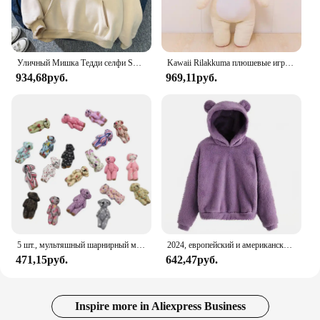
Уличный Мишка Тедди селфи Swag девушка смешная одежда дышащая Свободная Толстовка Harajuku с карманами мягкая толстовка с круглым вырезом
Kawaii Rilakkuma плюшевые игрушки плюшевый мишка мягкие животные диван подушки украшения для комнаты подарок на день рождения для детей рождественские подарки
934,68руб.
969,11руб.
5 шт., мультяшный шарнирный медведь, плюшевые игрушки, 4,5 см, мини-цветочный плюшевый мишка, плюшевый кулон, украшение, креативный брелок, аксессуары, подарок для девочки, подарок для детской вечеринки
2024, европейский и американский осенне-зимний новый однотонный теплый свитер с плюшевыми медвежьими ушками и капюшоном, модная толстовка
471,15руб.
642,47руб.
Inspire more in Aliexpress Business