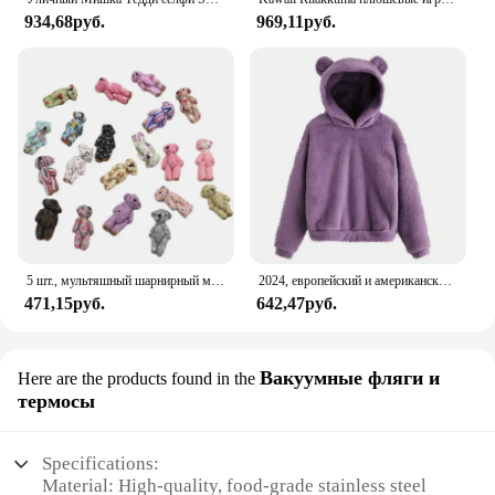
934,68руб.
969,11руб.
5 шт., мультяшный шарнирный медведь, плюшевые игрушки, 4,5 см, мини-цветочный плюшевый мишка, плюшевый кулон, украшение, креативный брелок, аксессуары, подарок для девочки, подарок для детской вечеринки
2024, европейский и американский осенне-зимний новый однотонный теплый свитер с плюшевыми медвежьими ушками и капюшоном, модная толстовка
471,15руб.
642,47руб.
Вакуумные фляги и
Here are the products found in the
термосы
Specifications:
Material: High-quality, food-grade stainless steel