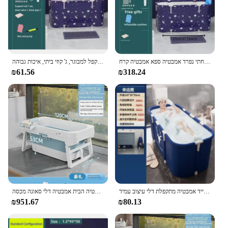
אמבט מתקפל נייד, אמבטיה מתקפל, אמבטיה מתקפל, חדר אמבטיה משפחתי משפחתי נפרד אמבטיה ספא אמבטיה קרח
ג 'קוזי מלבן מתקפל למבוגר, ג' קוזי ביתי, איכות גבוהה
₪61.56
₪318.24
אמבטיה סוגר אלומיניום מקלחת גדולה חבית עבות אמבטיה נייד אמבטיה מתקפלת דלי עיצוב עמיד
אמבטיה מתקפל נייד ילדים שחייה פלסטיק מבוגרים אמבטיה הבית אמבטיה דלי סאונה מכסה banheira dobraavel
₪951.67
₪80.13