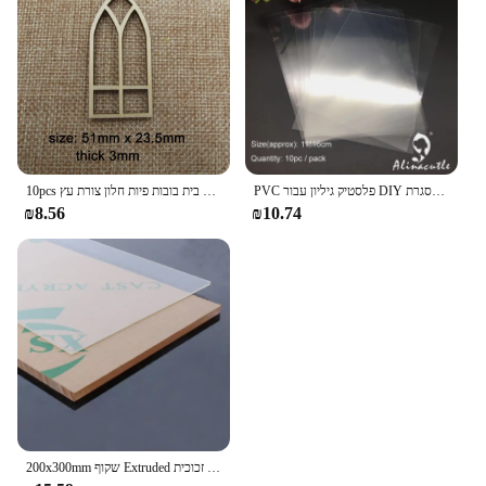
PVC פלסטיק גיליון עבור DIY רעיונות בעבודת יד שייקר כרטיס אלבום תמונה מסגרת Alinacutle
10pcs לא גמור בלנק בית בובות פיות חלון צורת עץ Windows מגזרת דלת בית אביזרי DIY קרפט
₪8.56
₪10.74
200x300mm שקוף Extruded ברור פלסטיק גיליון אקריליק לוח אורגני זכוכית polymethyl methacrylate 1mm 3mm 10mm