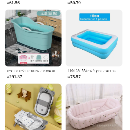
₪61.56
₪50.79
110/128/155/מלבני בריכת שחייה מתנפחים ג 'קוזי קיץ רחצה רחצה בחוץ לילדים
גדול לדלי בית ספא קטן קטן לשטוף ג 'קוזי מקלחת רחצה נוח אמבטיה למבוגרים דליים מודרניים banheira דה ג' לו נייד
₪291.37
₪75.57