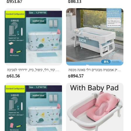
₪951.67
₪80.13
אמבטיה מתקפל נייד ילדים שחייה פלסטיק אמבטיה מבוגרים דלי סאונה מכסה banheira dobayta הבית אמבטיה
ג 'קוזי מלבני גדול לחסכון בחלל, ג' קוזי, דלי, קיפול, בית, ידידותי לסביבה
₪61.56
₪894.57