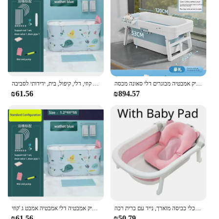
אמבטיה מתקפל נייד ילדים שחייה פלסטיק אמבטיה מבוגרים דלי סאונה מכסה banheira dobayta הבית אמבטיה
ג 'קוזי מלבני גדול לחסכון בחלל, ג' קוזי, דלי, קיפול, בית, ידידותי לסביבה
₪61.56
₪894.57
אמבטיה מתקפלת לתינוק, כלי כביסה מוארך, נייד עם כרית רכה
אמבטיה מתקפל נייד לילדים מבוגרים בריכת שחיה גדולה פלסטיק אמבטיה דלי אמבטיה אמבט ג 'קוזי
₪61.56
₪50.79