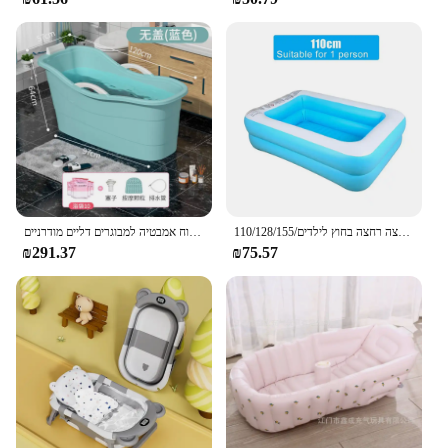
110/128/155/מלבני בריכת שחייה מתנפחים ג 'קוזי קיץ רחצה רחצה בחוץ לילדים
גדול לדלי בית ספא קטן קטן לשטוף ג 'קוזי מקלחת רחצה נוח אמבטיה למבוגרים דליים מודרניים banheira דה ג' לו נייד
₪291.37
₪75.57