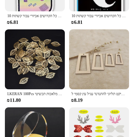
10 יח'\חבילה אשראי כרטיס ליל כל הקדושים אביזרי עבור קשתות Flatback מישוריים שרף DIY קרפט וגינה Handcraft חומרי דקור PR103718
10 יח'\חבילה אשראי כרטיס ליל כל הקדושים אביזרי עבור קשתות Flatback מישוריים שרף DIY קרפט וגינה Handcraft חומרי דקור PR133773
₪6.81
₪6.81
לא גמור עץ גיאומטריים עגילי ריק דיקט תליוני להתנדנד עגיל עץ קסמי לdiy קרפט תכשיטי ביצוע
LKERAN 100Pcs אופנה פשוט עלים פיליגרן מתכת מלאכות תכשיטי DIY אביזרי תליון תלבושות קישוט
₪11.80
₪8.19