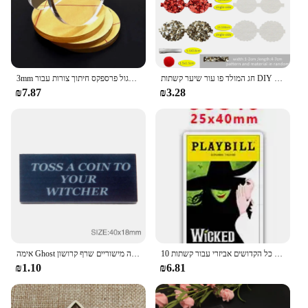
חג המולד פו עור שיער קשתות DIY ביצוע ערכת עם מראש לחתוך מודפס גליטר חתיכות חומר חבילה ללא קליפים, 1Yc33366
3mm ברור יצוק אקריליק מעגל דיסקים באיכות פרספקס גיליונות עגול פרספקס חיתוך צורות עבור DIY קרפט
₪7.87
₪3.28
10 יח'\חבילה אשראי כרטיס ליל כל הקדושים אביזרי עבור קשתות Flatback מישוריים שרף DIY קרפט וגינה Handcraft חומרי דקור PR96911
אימה Ghost מכשפה בת סרט סרט שטוח בחזרה מישוריים שרף קרושון DIY אקריליק אביזרי מקרה טלפון נייד סרט, 5Yc19672
₪1.10
₪6.81