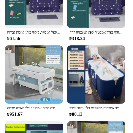
אמבט מתקפל נייד, אמבטיה מתקפל, אמבטיה מתקפל, חדר אמבטיה משפחתי משפחתי נפרד אמבטיה ספא אמבטיה קרח
ג 'קוזי מלבן מתקפל למבוגר, ג' קוזי ביתי, איכות גבוהה
₪61.56
₪318.24
אמבטיה סוגר אלומיניום מקלחת גדולה חבית עבות אמבטיה נייד אמבטיה מתקפלת דלי עיצוב עמיד
אמבטיה מתקפל נייד ילדים שחייה פלסטיק מבוגרים אמבטיה הבית אמבטיה דלי סאונה מכסה banheira dobraavel
₪951.67
₪80.13