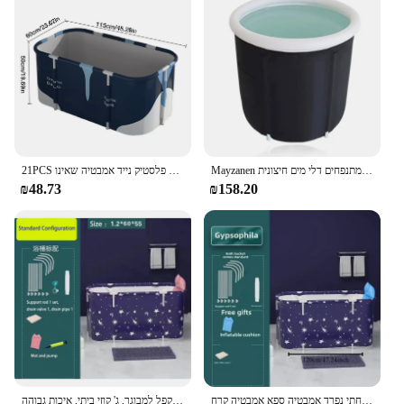
Mayzanen קרח אמבטיה נייד קריסה מוכה גדול מבוגר אמבטיה מתנפחים למבוגרים אמבטיה מתנפחים דלי מים חיצונית
21PCS מבוגרים מתקפל אמבטיה עבה פלסטיק נייד אמבטיה שאינו iatable אמבטיה 2 גודל שריה משלוח עומד אביזרי אמבטיה
₪48.73
₪158.20
אמבט מתקפל נייד, אמבטיה מתקפל, אמבטיה מתקפל, חדר אמבטיה משפחתי משפחתי נפרד אמבטיה ספא אמבטיה קרח
ג 'קוזי מלבן מתקפל למבוגר, ג' קוזי ביתי, איכות גבוהה