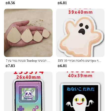
₪8.56
₪6.81
DIY קישוט מלאכות אביזרי 10pcs לכל ליל כל הקדושים אופי מישוריים שרף PR97638
7 סגנונות גמור עץ Teardrop עגיל תליוני ריק פריט מלאכות עבור תכשיטי DIY ביצוע
₪7.83
₪6.81