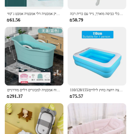
אמבטיה מתקפלת לתינוק, כלי כביסה מוארך, נייד עם כרית רכה
אמבטיה מתקפל נייד לילדים מבוגרים בריכת שחיה גדולה פלסטיק אמבטיה דלי אמבטיה אמבט ג 'קוזי
₪61.56
₪50.79
110/128/155/מלבני בריכת שחייה מתנפחים ג 'קוזי קיץ רחצה רחצה בחוץ לילדים
גדול לדלי בית ספא קטן קטן לשטוף ג 'קוזי מקלחת רחצה נוח אמבטיה למבוגרים דליים מודרניים banheira דה ג' לו נייד
₪291.37
₪75.57