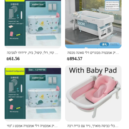
אמבטיה מתקפל נייד ילדים שחייה פלסטיק אמבטיה מבוגרים דלי סאונה מכסה banheira dobayta הבית אמבטיה
ג 'קוזי מלבני גדול לחסכון בחלל, ג' קוזי, דלי, קיפול, בית, ידידותי לסביבה
₪61.56
₪894.57
אמבטיה מתקפלת לתינוק, כלי כביסה מוארך, נייד עם כרית רכה
אמבטיה מתקפל נייד לילדים מבוגרים בריכת שחיה גדולה פלסטיק אמבטיה דלי אמבטיה אמבט ג 'קוזי