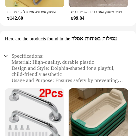
אמבט מתנפחים לילדים, תינוק מתנפחים משחק האגן בריכת שחייה בבית
ג 'קוזי הביתה 2024 אמבטיה גדולה מתקפל לתינוק אמבט יכול לשבת ולשכב חם התינוק אמבטיה אמבט ג' קוזי מתנפח
₪142.60
₪99.84
מסילות בטיחות אסלה
Here are the products found in the
Specifications:
Material: High-quality, durable plastic
Design and Style: Dolphin-shaped for a playful,
child-friendly aesthetic
Usage and Purpose: Ensures safety by preventing
accidents and scalding from hot water
Performance and Property: Easy to install and
maintain, resistant to wear and tear
Shape or Size or Weight or Quantity: Designed to fit
standard bathtub spouts, lightweight for easy
handling
Applicable People: Ideal for families with young
children or elderly individuals