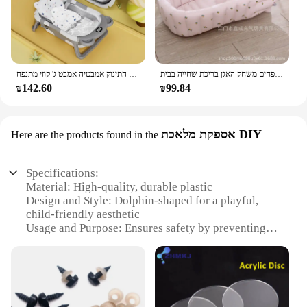
אמבט מתנפחים לילדים, תינוק מתנפחים משחק האגן בריכת שחייה בבית
ג 'קוזי הביתה 2024 אמבטיה גדולה מתקפל לתינוק אמבט יכול לשבת ולשכב חם התינוק אמבטיה אמבט ג' קוזי מתנפח
₪142.60
₪99.84
אספקת מלאכת DIY
Here are the products found in the
Specifications:
Material: High-quality, durable plastic
Design and Style: Dolphin-shaped for a playful,
child-friendly aesthetic
Usage and Purpose: Ensures safety by preventing
children from accidentally falling into the bathtub
spout
Performance and Property: Easy to install with a
DIY approach, no tools required
Applicable Scenario: Ideal for homes with young