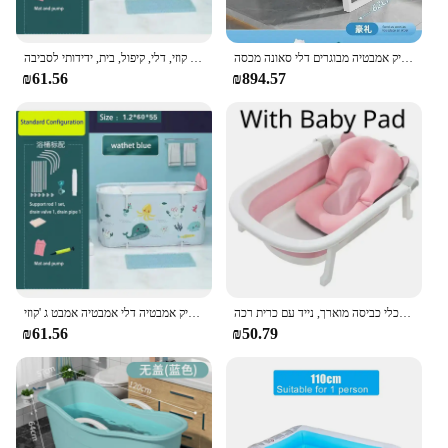
אמבטיה מתקפל נייד ילדים שחייה פלסטיק אמבטיה מבוגרים דלי סאונה מכסה banheira dobayta הבית אמבטיה
ג 'קוזי מלבני גדול לחסכון בחלל, ג' קוזי, דלי, קיפול, בית, ידידותי לסביבה
₪61.56
₪894.57
אמבטיה מתקפלת לתינוק, כלי כביסה מוארך, נייד עם כרית רכה
אמבטיה מתקפל נייד לילדים מבוגרים בריכת שחיה גדולה פלסטיק אמבטיה דלי אמבטיה אמבט ג 'קוזי
₪61.56
₪50.79