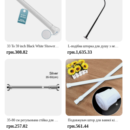
33 To 59 inch Black White Shower Tension Curtain Rod for Window Adjustable Expandable Pressure Spring Curtain Rod No Drilling
L-подібна шторка для душу з нержавіючої сталі для ванної кімнати, регульована рейка для душу
грн.308.82
грн.1,635.33
35-80 см регульована стійка для сушіння одягу з нержавіючої сталі без свердління телескопічна штанга для штор для ванної кімнати на балконі
Подовжувач штор для ванної кімнати 70-120 см Побутовий стрижень для штор без перфорації Телескопічний стрижень для домашньої ванної кімнати
грн.257.02
грн.561.44