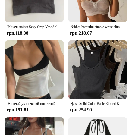
Жіночі майки Sexy Crop Vest Solid Built in Bra White Off Shoulder Ribbed Folds Basic Sleeveless Casual Fitness Sport Camis
Nibber harajuku simple white slim fit soft woman tshirt croptop summer casual Basic streetwear female pure square collar tee top
грн.118.38
грн.218.07
Жіночий укорочений топ, літній шовковий жилет, базовий повсякденний безрукавковий топ без спинки, жіночі естетичні літні футболки Y2k 2000-х років
zjaiss Solid Color Basic Ribbed Knitted Tank Top Women Summer Vintage Sleeveless Camis 90s Cool Girls Streetwear Soft Tees
грн.191.81
грн.254.90