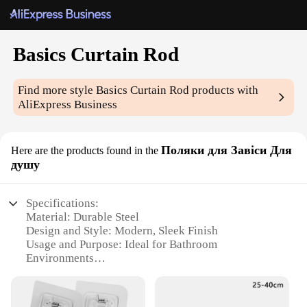
Basics Curtain Rod
Find more style
Basics Curtain Rod
products with
AliExpress Business
Поляки для Завіси Для
Here are the products found in the
душу
Specifications:
Material: Durable Steel
Design and Style: Modern, Sleek Finish
Usage and Purpose: Ideal for Bathroom
Environments
Performance and Property: Rust-Resistant, Sturdy
Construction
Shape or Size: Adjustable Length to Fit Various