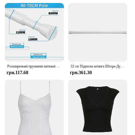
Розширювані пружинні натяжні стрижні Регульований натяжний карниз від 40 до 280 см без свердління Пружинний карниз для дверей, вікон
32 см Підвісна штанга Штора Душ 84 см Розсувна вішалка для одягу Телескопічна штанга для ванної кімнати Штори Вікно Краватка
грн.117.68
грн.361.30