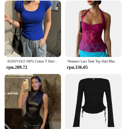
AOSSVIAO 100% Cotton T Shirt Women 2024 Summer New Slim Solid Basic Tees 16 Color Casual Tshirt Korean O Neck Tops
Women's Lace Tank Top Shirt Black Basic Versatility Flower Sheath Split Sexy Slim Fit Summer Collar V Sleeveless Top Street Wear
грн.289.72
грн.336.05