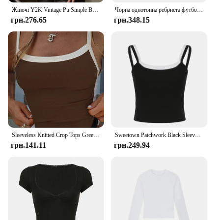
Жіночі Y2K Vintage Pu Simple Basic Tank Top High Waist Skinny Shrunk Slash Cut Sleeveless Tops Універсальні благородні сорочки
Чорна однотонна ребриста футболка з круглим вирізом і довгим рукавом, жіноча футболка з довгим рукавом і шнурівкою збоку, шикарна модна елегантна проста футболка
грн.276.65
грн.348.15
Sleeveless Knitted Crop Tops Green Sexy Basic Patchwork 2024 Summer Casual Cami Backless Y2k Vintage Tank Top Women
Sweetown Patchwork Black Sleeveless Y2K Crop Vest Tops Summer Casual Tank Top Women Rib Slim Basic Street Style Camisole
грн.141.11
грн.249.94