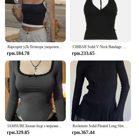
Rapcopter y2k Печворк укорочений топ без спинки на бретельках Міні-жилет Жіночий базовий повсякденний вуличний одяг Майки Спортивні безрукавки Літо
CIBBAR Solid V Neck Bandage Halter Crop Top Summer Basic Casual Sleeveless Backless Tank Tops Women Y2k Aesthetic Summer Tee 90s
грн.184.78
грн.233.65
IAMSURE Базові боді з мереживною обробкою Повсякденні тонкі комбінезони з квадратним коміром і довгими рукавами Жіночі 2024, осінь-весна, модний вуличний одяг для жінок
Rockmore Solid Pleated Long Sleeve T-Shirts Flare Sleeves Spring Autumn Women Slim Casual Ladies Crew Neck Basic Pullover Tops
грн.329.85
грн.367.44