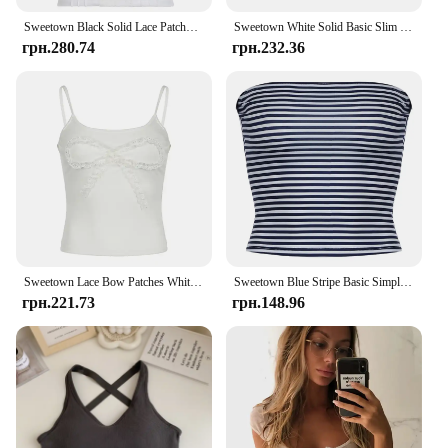
Sweetown Black Solid Lace Patchwork Slim V Neck Basic Cute Camisole Women White Y2K Crop Top
Sweetown White Solid Basic Slim Low Bust V Neck Crop Tees Women Black Simple Fashion Short Sleeve Summer T Shirt
грн.280.74
грн.232.36
Sweetown Lace Bow Patches White Basic Cute Y2K Camisole Sleeveless Slim Women Crop Top Simple Casual Tank Vest
Sweetown Blue Stripe Basic Simple Sleeveless Crop Tops Women Strapless Tube Top Y2K Girl Літо 2000-х Милий вуличний жилет
грн.221.73
грн.148.96