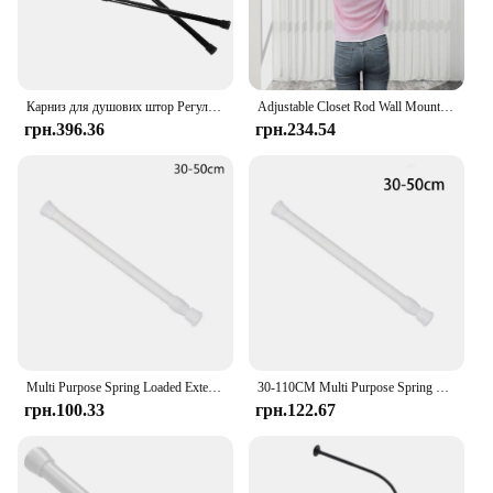
Карниз для душових штор Регульований натяг вікна Карнизи для штор Розширювані телескопічні
Adjustable Closet Rod Wall Mounted Clothes Hanging Rod Shower Curtain Rod
грн.396.36
грн.234.54
Multi Purpose Spring Loaded Extendable Telescopic Net Voile Tension Curtain Rail Pole Net Rods
30-110CM Multi Purpose Spring Loaded Extendable Telescopic Curtain Pole Tension Rail Net Voile Pole Net Rods Curtain Telescopic
грн.100.33
грн.122.67