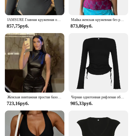
IAMSURE Главная кружевная обивка комбинезон Женские комбинезоны Женские комбинезоны Осень - зима 2024
Майка женская кружевная без рукавов, Базовая Универсальная пикантная Облегающая рубашка с разрезом, с цветочным принтом, с V-образным вырезом, летняя уличная одежда, черный цвет
857,75руб.
873,86руб.
Женская винтажная простая базовая майка Y2K из искусственной кожи с высокой талией, узкие топы без рукавов с разрезом, универсальные благородные рубашки
Черная однотонная рифленая облегающая женская футболка с длинным рукавом и круглым вырезом, шикарная модная элегантная простая футболка со шнуровкой
723,16руб.
905,33руб.