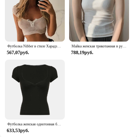
Футболка Nibber в стиле Харадзюку женская, простая белая мягкая приталенная, кроп-топ, Повседневная Базовая уличная одежда, топ с квадратным вырезом
Майка женская трикотажная в рубчик, белый облегающий жилет без рукавов, на бретельках, простая повседневная Базовая однотонная одежда для фитнеса, лето
567,07руб.
788,19руб.
Футболка женская однотонная базовая с коротким рукавом и V-образным вырезом
633,53руб.