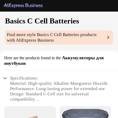
Basics C Cell Batteries
Find more style
Basics C Cell Batteries
products
with AliExpress Business
Аккумуляторы для
Here are the products found in the
ноутбуков
Specifications:
Material: High-quality Alkaline Manganese Dioxide
Performance: Long-lasting power for extended use
Design: Standard C-Cell size for universal
compatibility
Category: Wholesale and retail availability
Usage: Ideal for various electronic devices
Quantity: Available in sets for convenience