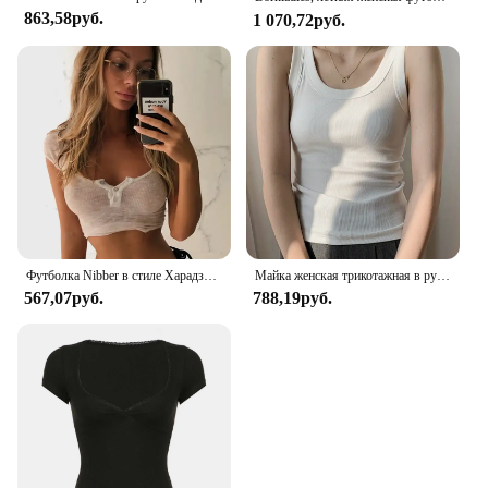
863,58руб.
1 070,72руб.
Футболка Nibber в стиле Харадзюку женская, простая белая мягкая приталенная, кроп-топ, Повседневная Базовая уличная одежда, топ с квадратным вырезом
Майка женская трикотажная в рубчик, белый облегающий жилет без рукавов, на бретельках, простая повседневная Базовая однотонная одежда для фитнеса, лето
567,07руб.
788,19руб.