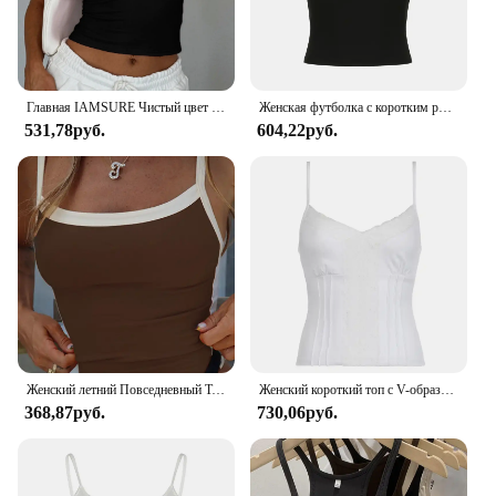
Главная IAMSURE Чистый цвет с обнаженной спиной блузка Halter Сексуальный ремонт глубокий V - воротник жилет без рукавов Женщина в летней моде 2024
Женская футболка с коротким рукавом и V-образным вырезом
531,78руб.
604,22руб.
Женский летний Повседневный Топ без рукавов, зеленая Сексуальная Базовая майка составного кроя с открытой спиной, Y2k
Женский короткий топ с V-образным вырезом, Y2K
368,87руб.
730,06руб.