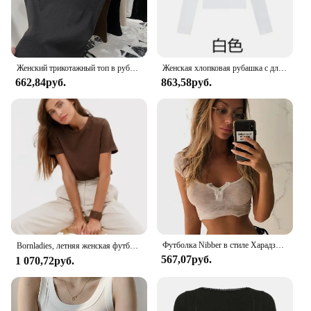
Женский трикотажный топ в рубчик, без рукавов, в винтажном стиле
Женская хлопковая рубашка с длинным рукавом и круглым вырезом
662,84руб.
863,58руб.
Футболка Nibber в стиле Харадзюку женская, простая белая мягкая приталенная, кроп-топ, Повседневная Базовая уличная одежда, топ с квадратным вырезом
Bornladies, летняя женская футболка из 100% хлопка, базовые модные однотонные женские свободные топы с короткими рукавами, рубашки 230 г/ ㎡ Топы
567,07руб.
1 070,72руб.