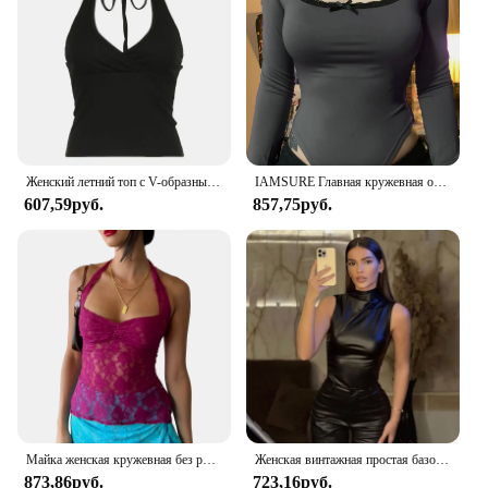
Женский летний топ с V-образным вырезом, без рукавов
IAMSURE Главная кружевная обивка комбинезон Женские комбинезоны Женские комбинезоны Осень - зима 2024
607,59руб.
857,75руб.
Майка женская кружевная без рукавов, Базовая Универсальная пикантная Облегающая рубашка с разрезом, с цветочным принтом, с V-образным вырезом, летняя уличная одежда, черный цвет
Женская винтажная простая базовая майка Y2K из искусственной кожи с высокой талией, узкие топы без рукавов с разрезом, универсальные благородные рубашки
873,86руб.
723,16руб.