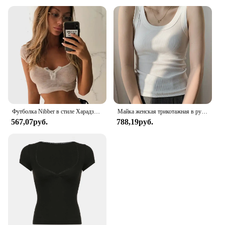
Футболка Nibber в стиле Харадзюку женская, простая белая мягкая приталенная, кроп-топ, Повседневная Базовая уличная одежда, топ с квадратным вырезом
Майка женская трикотажная в рубчик, белый облегающий жилет без рукавов, на бретельках, простая повседневная Базовая однотонная одежда для фитнеса, лето
567,07руб.
788,19руб.