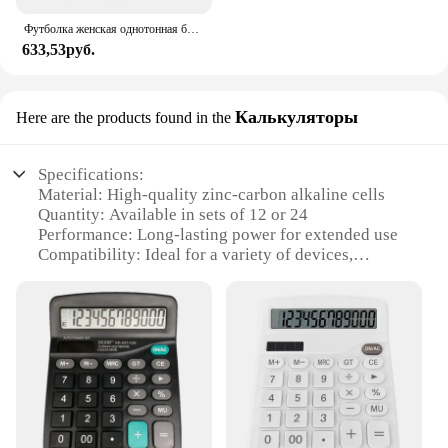
Футболка женская однотонная базовая с коротким рукавом и V-образным вырезом
633,53руб.
Калькуляторы
Here are the products found in the
Specifications:
Material: High-quality zinc-carbon alkaline cells
Quantity: Available in sets of 12 or 24
Performance: Long-lasting power for extended use
Compatibility: Ideal for a variety of devices,
including calculators
Design: Standard C-cell size for easy replacement
Sustainability: Eco-friendly packaging for
responsible disposal
Features:
|Wholesale|
**Reliable Performance for Everyday Use**