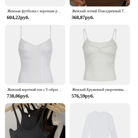
Женская футболка с коротким рукавом и V-образным вырезом
Женский летний Повседневный Топ без рукавов, зеленая Сексуальная Базовая майка составного кроя с открытой спиной, Y2k
604,22руб.
368,87руб.
Женский короткий топ с V-образным вырезом, Y2K
Женский Кружевной укороченный топ без рукавов, с нашивками
730,06руб.
576,59руб.