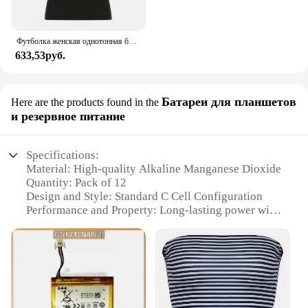
Футболка женская однотонная базовая с коротким рукавом и V-образным вырезом
633,53руб.
Батареи для планшетов
Here are the products found in the
и резервное питание
Specifications:
Material: High-quality Alkaline Manganese Dioxide
Quantity: Pack of 12
Design and Style: Standard C Cell Configuration
Performance and Property: Long-lasting power with
a shelf life of up to 10 years
Usage and Purpose: Ideal for devices requiring a C
Cell battery, such as tablets and emergency backup
power
Typical Adaptive Scenario: Perfect for outdoor
activities, camping, and emergency preparedness