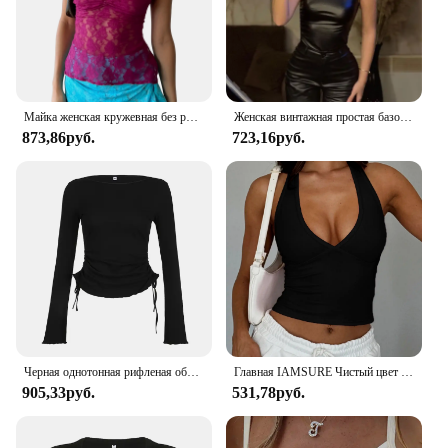
Майка женская кружевная без рукавов, Базовая Универсальная пикантная Облегающая рубашка с разрезом, с цветочным принтом, с V-образным вырезом, летняя уличная одежда, черный цвет
Женская винтажная простая базовая майка Y2K из искусственной кожи с высокой талией, узкие топы без рукавов с разрезом, универсальные благородные рубашки
873,86руб.
723,16руб.
Черная однотонная рифленая облегающая женская футболка с длинным рукавом и круглым вырезом, шикарная модная элегантная простая футболка со шнуровкой
Главная IAMSURE Чистый цвет с обнаженной спиной блузка Halter Сексуальный ремонт глубокий V - воротник жилет без рукавов Женщина в летней моде 2024
905,33руб.
531,78руб.