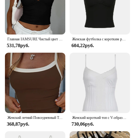
Главная IAMSURE Чистый цвет с обнаженной спиной блузка Halter Сексуальный ремонт глубокий V - воротник жилет без рукавов Женщина в летней моде 2024
Женская футболка с коротким рукавом и V-образным вырезом
531,78руб.
604,22руб.
Женский летний Повседневный Топ без рукавов, зеленая Сексуальная Базовая майка составного кроя с открытой спиной, Y2k
Женский короткий топ с V-образным вырезом, Y2K
368,87руб.
730,06руб.