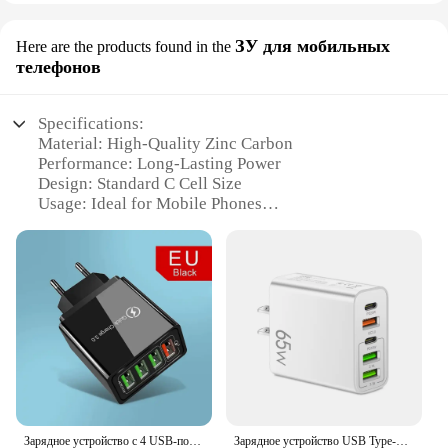
ЗУ для мобильных
Here are the products found in the
телефонов
Specifications:
Material: High-Quality Zinc Carbon
Performance: Long-Lasting Power
Design: Standard C Cell Size
Usage: Ideal for Mobile Phones
Quantity: Available in Sets
Category: Wholesale Supplies
Features:
**Reliable Performance for Your Mobile Devices**
The Basics C Cell Batteries are the quintessential
power source for your mobile devices. These
batteries are crafted from high-quality zinc carbon,
ensuring a reliable and long-lasting performance.
Whether you're looking to power your mobile
phone, a flashlight, or any other device that requires
Зарядное устройство с 4 USB-портами, 35 Вт, QC3.0
Зарядное устройство USB Type-C с 5 портами, 20 Вт, 3,0 А
a C cell battery, these Basics C Cell Batteries are