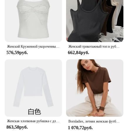
Женский Кружевной укороченный топ без рукавов, с нашивками
Женский трикотажный топ в рубчик, без рукавов, в винтажном стиле
576,59руб.
662,84руб.
Женская хлопковая рубашка с длинным рукавом и круглым вырезом
Bornladies, летняя женская футболка из 100% хлопка, базовые модные однотонные женские свободные топы с короткими рукавами, рубашки 230 г/ ㎡ Топы
863,58руб.
1 070,72руб.