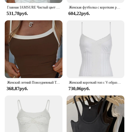
Главная IAMSURE Чистый цвет с обнаженной спиной блузка Halter Сексуальный ремонт глубокий V - воротник жилет без рукавов Женщина в летней моде 2024
Женская футболка с коротким рукавом и V-образным вырезом
531,78руб.
604,22руб.
Женский летний Повседневный Топ без рукавов, зеленая Сексуальная Базовая майка составного кроя с открытой спиной, Y2k
Женский короткий топ с V-образным вырезом, Y2K
368,87руб.
730,06руб.