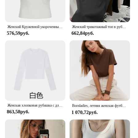
Женский Кружевной укороченный топ без рукавов, с нашивками
Женский трикотажный топ в рубчик, без рукавов, в винтажном стиле
576,59руб.
662,84руб.
Женская хлопковая рубашка с длинным рукавом и круглым вырезом
Bornladies, летняя женская футболка из 100% хлопка, базовые модные однотонные женские свободные топы с короткими рукавами, рубашки 230 г/ ㎡ Топы
863,58руб.
1 070,72руб.