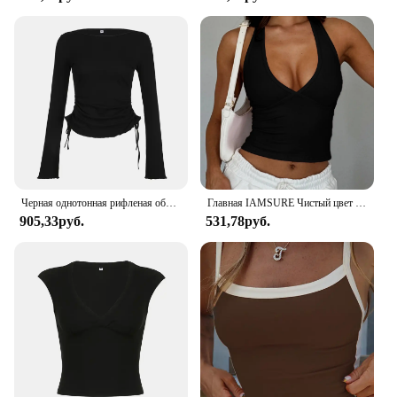
Черная однотонная рифленая облегающая женская футболка с длинным рукавом и круглым вырезом, шикарная модная элегантная простая футболка со шнуровкой
Главная IAMSURE Чистый цвет с обнаженной спиной блузка Halter Сексуальный ремонт глубокий V - воротник жилет без рукавов Женщина в летней моде 2024
905,33руб.
531,78руб.