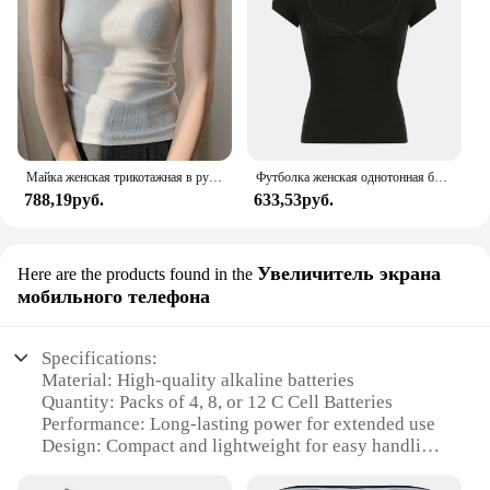
Майка женская трикотажная в рубчик, белый облегающий жилет без рукавов, на бретельках, простая повседневная Базовая однотонная одежда для фитнеса, лето
Футболка женская однотонная базовая с коротким рукавом и V-образным вырезом
788,19руб.
633,53руб.
Увеличитель экрана
Here are the products found in the
мобильного телефона
Specifications:
Material: High-quality alkaline batteries
Quantity: Packs of 4, 8, or 12 C Cell Batteries
Performance: Long-lasting power for extended use
Design: Compact and lightweight for easy handling
Usage: Ideal for mobile phone screen amplifiers
Compatibility: Universal fit for various C Cell