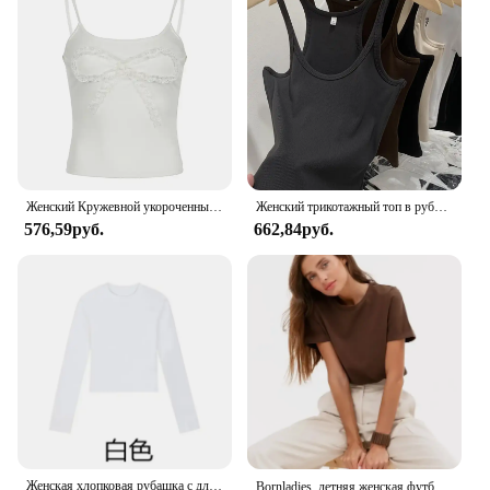
Женский Кружевной укороченный топ без рукавов, с нашивками
Женский трикотажный топ в рубчик, без рукавов, в винтажном стиле
576,59руб.
662,84руб.
Женская хлопковая рубашка с длинным рукавом и круглым вырезом
Bornladies, летняя женская футболка из 100% хлопка, базовые модные однотонные женские свободные топы с короткими рукавами, рубашки 230 г/ ㎡ Топы