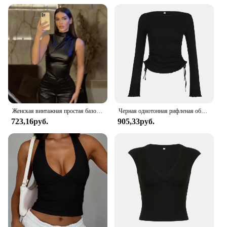
Женская винтажная простая базовая майка Y2K из искусственной кожи с высокой талией, узкие топы без рукавов с разрезом, универсальные благородные рубашки
Черная однотонная рифленая облегающая женская футболка с длинным рукавом и круглым вырезом, шикарная модная элегантная простая футболка со шнуровкой
723,16руб.
905,33руб.