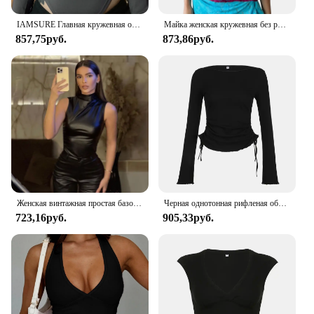
IAMSURE Главная кружевная обивка комбинезон Женские комбинезоны Женские комбинезоны Осень - зима 2024
Майка женская кружевная без рукавов, Базовая Универсальная пикантная Облегающая рубашка с разрезом, с цветочным принтом, с V-образным вырезом, летняя уличная одежда, черный цвет
857,75руб.
873,86руб.
Женская винтажная простая базовая майка Y2K из искусственной кожи с высокой талией, узкие топы без рукавов с разрезом, универсальные благородные рубашки
Черная однотонная рифленая облегающая женская футболка с длинным рукавом и круглым вырезом, шикарная модная элегантная простая футболка со шнуровкой
723,16руб.
905,33руб.