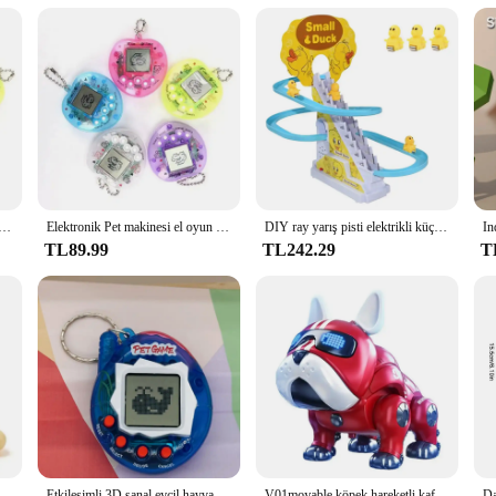
 smooth surface for easy handling
 statement. With her exquisite blonde hair and stylish outfit, this doll is design
that can withstand the rigors of playtime. The doll's smooth surface ensures that
, the Barbie Deluxe Blonde Doll is versatile enough to be enjoyed in various scen
esi el oyun makinesi siyah ve beyaz ekran ile 168 hayvan desenleri çocuk mutlu interaktif oyuncaklar
Elektronik Pet makinesi el oyun makinesi siyah ve beyaz ekran ile 168 hayvan desenleri çocuk mutlu interaktif oyuncaklar
DIY ray yarış pisti elektrikli küçük ördek tırmanma merdiven oyuncak domuz aksiyon figürleri oyuncaklar müzik hız treni oyuncak çocuklar için hediye
this doll is a must-have, as it represents the iconic Barbie brand with its timel
TL89.99
TL242.29
T
ok no further than the Barbie Deluxe Blonde Doll. This doll is not only a deligh
, it's a gift that speaks volumes. It's an ideal choice for wholesale vendors and 
enduring appeal of Barbie dolls, making it a treasured item for anyone who appr
murta Sing Pullet horoz güç tahrikli çocuk eğitici oyuncak erkek ve kız
Etkileşimli 3D sanal evcil hayvan oyuncak-Collector Edition - Aqua Blue | Tatil ve oyuncular için mükemmel hediye
V01movable köpek hareketli kafa ve bacaklarda müzik Robot köpek oyuncak kırmızı ve mavi çocuk akıllı mekanik köpek elektronik Pet