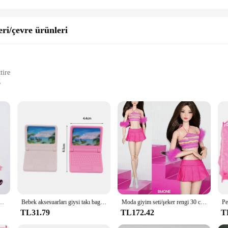
ri/çevre ürünleri
tire
g
 storytelling
ies
ll-making, featuring a meticulously crafted design that captures the essence of e
gned to maintain its pristine condition through countless hours of play. The doll'
 play or a collector showcasing your collection, the Barbie Deluxe Blonde Doll 
ssories, including a complete set of stylish outfits and accessories, invite creativ
g.
lar Takunya ve Sandalet için Sevimli Ayrılabilir Süslemeleri Dayanıklı PVC Noel Hediyeleri Şekeri
Bebek aksesuarları giysi takı bagaj bavul dolar Mini plastik tuvalet bilgisayar 11.5 inç Barbiees BJD gözlük oyuncak
Moda giyim seti/şeker rengi 30 cm bebek üst etek pantolon elbise takım elbise kıyafeti 1/6 Xinyi FR ST blythe OB Barbie Bebek
TL31.79
TL172.42
T
sion, be it a birthday, holiday, or special event. It's a delightful surprise for
rs and suppliers to offer their customers, ensuring that everyone can enjoy the jo