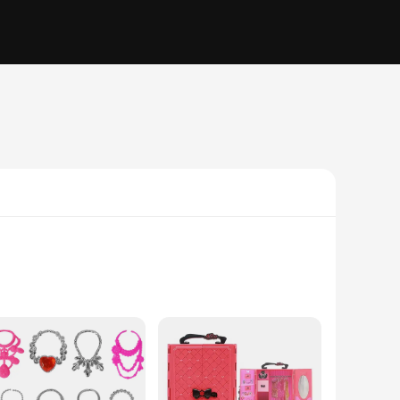
fit, invites children to embark on adventures and explore their