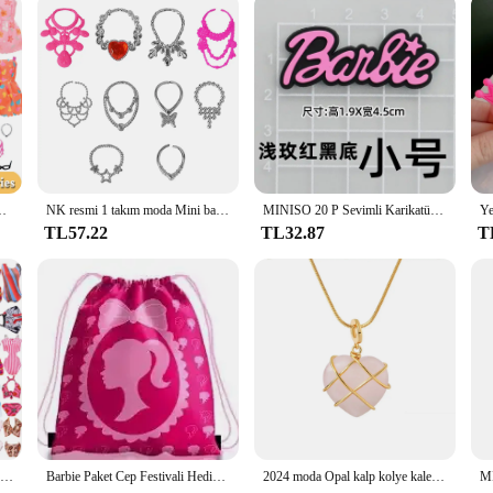
oy and nostalgia to its owners.
4 gözlük + 6 kolye + 2 çanta + 10 ayakkabı elbise giyim Barbie bebek
NK resmi 1 takım moda Mini bavul için Fit Barbie bebek seyahat çantası bagaj giysi saklama için 1/6 BJD bebek çocuk oyuncağı hediye JJ
MINISO 20 P Sevimli Karikatür PVC Pembe Moda Barbie Ayakkabı Çiçekler DIY Delik Ayakkabı Sandalet Charm Ayakkabı Aksesuarları Parti Festivali Hediyeler
TL57.22
TL32.87
T
30 farklı yüksek topuk ayakkabı çizmeler için 11.8 inç Barbie bebek giysi aksesuarları kızın oyuncaklar doğum günü hediyesi
Barbie Paket Cep Festivali Hediye Taşınabilir Depolama Sırt Çantası Çekme Halatı Depolama Oyuncak El Sevimli Kadın Aksesuarları Toptan
2024 moda Opal kalp kolye kale kolye kadın kızlar için gül kuvars Barbie kolye takı aksesuarları hediye