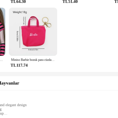
TL64.30
TL51.40
T
giyim seti/şeker rengi 30 cm bebek üst etek pantolon elbise takım elbise kıyafeti 1/6 Xinyi FR ST blythe OB Barbie Bebek
Miniso Barbie bozuk para cüzdanı Tote anahtarlık takı anahtar halka kolye büyük kapasiteli kart çantası Charms yaratıcı sevimli moda Barbie hediye
TL117.74
Hayvanlar
and elegant design
ng
 up
ght of approximately 0.5kg