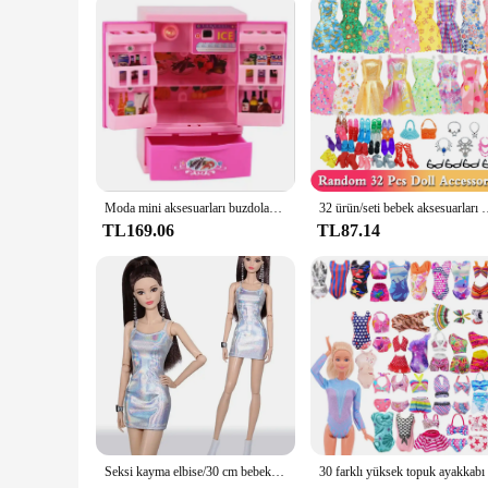
the Barbie Deluxe Blonde Doll is an investment that brings j
Moda mini aksesuarları buzdolabı barbie bebek rüya ev mobilya mutfak dolabı seti 1/6 bjd bebek aksesuarları
32 ürün/seti bebek aksesuarları = 10 karışımı moda sevimli elbise + 
TL169.06
TL87.14
Seksi kayma elbise/30 cm bebek parantez etek sıkı elbise kıyafeti 1/6 Xinyi FR ST Blythe PP Barbie Bebek