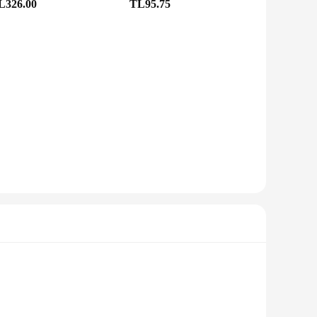
L326.00
TL95.75