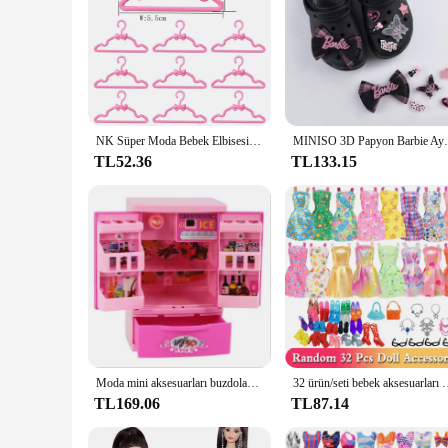
NK Süper Moda Bebek Elbisesi Barbie Giysileri Bebek Aksesuarları Askılar Bebek Ayakkabıları Minyatür Öğeler Dollhouse Mobilya Oyuncaklar JJ
MINISO 3D Papyon Barbie Ayakkabı Dekorasyon Takı
TL52.36
TL133.15
Moda mini aksesuarları buzdolabı barbie bebek rüya ev mobilya mutfak dolabı seti 1/6 bjd bebek aksesuarları
32 ürün/seti bebek aksesuarları = 10 karışımı moda sevimli elbise + 
TL169.06
TL87.14