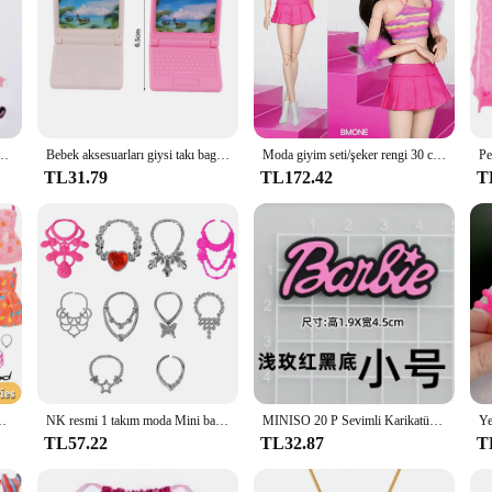
lar Takunya ve Sandalet için Sevimli Ayrılabilir Süslemeleri Dayanıklı PVC Noel Hediyeleri Şekeri
Bebek aksesuarları giysi takı bagaj bavul dolar Mini plastik tuvalet bilgisayar 11.5 inç Barbiees BJD gözlük oyuncak
Moda giyim seti/şeker rengi 30 cm bebek üst etek pantolon elbise takım elbise kıyafeti 1/6 Xinyi FR ST blythe OB Barbie Bebek
TL31.79
TL172.42
T
4 gözlük + 6 kolye + 2 çanta + 10 ayakkabı elbise giyim Barbie bebek
NK resmi 1 takım moda Mini bavul için Fit Barbie bebek seyahat çantası bagaj giysi saklama için 1/6 BJD bebek çocuk oyuncağı hediye JJ
MINISO 20 P Sevimli Karikatür PVC Pembe Moda Barbie Ayakkabı Çiçekler DIY Delik Ayakkabı Sandalet Charm Ayakkabı Aksesuarları Parti Festivali Hediyeler
TL57.22
TL32.87
T