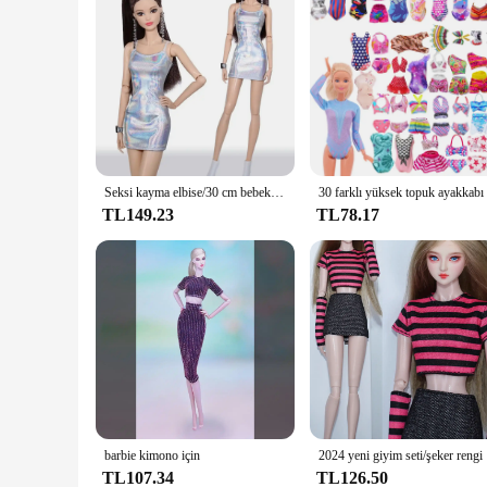
Seksi kayma elbise/30 cm bebek parantez etek sıkı elbise kıyafeti 1/6 Xinyi FR ST Blythe PP Barbie Bebek
TL149.23
TL78.17
barbie kimono için
2024 yeni 
TL107.34
TL126.50