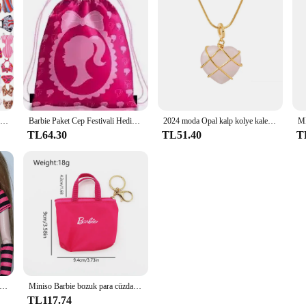
30 farklı yüksek topuk ayakkabı çizmeler için 11.8 inç Barbie bebek giysi aksesuarları kızın oyuncaklar doğum günü hediyesi
Barbie Paket Cep Festivali Hediye Taşınabilir Depolama Sırt Çantası Çekme Halatı Depolama Oyuncak El Sevimli Kadın Aksesuarları Toptan
2024 moda Opal kalp kolye kale kolye kadın kızlar için gül kuvars Barbie kolye takı aksesuarları hediye
TL64.30
TL51.40
T
giyim seti/şeker rengi 30 cm bebek üst etek pantolon elbise takım elbise kıyafeti 1/6 Xinyi FR ST blythe OB Barbie Bebek
Miniso Barbie bozuk para cüzdanı Tote anahtarlık takı anahtar halka kolye büyük kapasiteli kart çantası Charms yaratıcı sevimli moda Barbie hediye
TL117.74