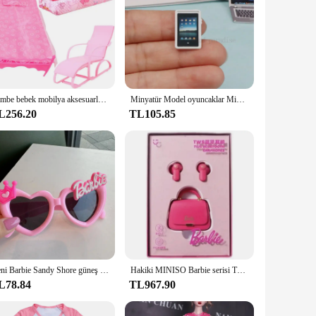
Pembe bebek mobilya aksesuarları için Barbie elbise elbise oyuncaklar kızlar için doğum günü hediyesi
Minyatür Model oyuncaklar Mini cep telefonu Ipad dizüstü dizüstü Macbook Barbie bebekler Bjd Ob11 1/6 1/8 Dollhouse Diy aksesuarları
L256.20
TL105.85
Yeni Barbie Sandy Shore güneş gözlüğü çocuk Kawaii pembe kız doğum günü fotoğraf Prop gözlük karikatür seyahat gözlük çocuklar hediye
Hakiki MINISO Barbie serisi TWS Bluetooth kulaklıklar pembe sevimli yaratıcı çanta şekli kulak içi kulaklıklar kızlar tatil hediye
L78.84
TL967.90