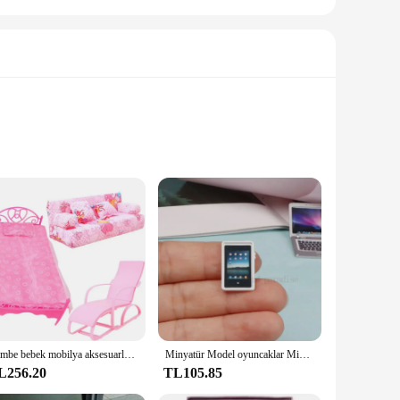
legance. This collectible fashion doll stands out with its
s attire is exquisite, complementing its overall aesthetic and
is versatile enough to fit various scenarios. The doll's
ity and role-playing. This doll is not just a toy; it's a
Pembe bebek mobilya aksesuarları için Barbie elbise elbise oyuncaklar kızlar için doğum günü hediyesi
Minyatür Model oyuncaklar Mini cep telefonu Ipad dizüstü dizüstü Macbook Barbie bebekler Bjd Ob11 1/6 1/8 Dollhouse Diy aksesuarları
L256.20
TL105.85
 both children and adults who appreciate the timeless charm of
y of owning this iconic collectible. With its sets for sale,