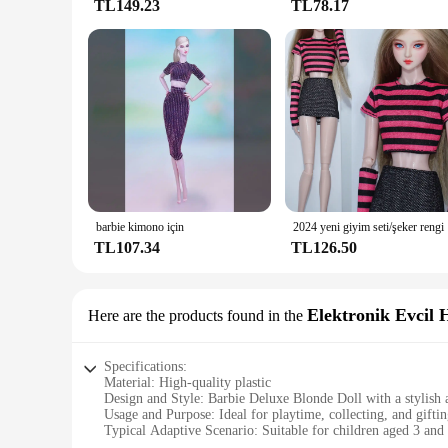
TL149.23
TL78.17
barbie kimono için
2024 yeni 
TL107.34
TL126.50
Elektronik Evcil 
Here are the products found in the
Specifications:
Material: High-quality plastic
Design and Style: Barbie Deluxe Blonde Doll with a stylish 
Usage and Purpose: Ideal for playtime, collecting, and gifti
Typical Adaptive Scenario: Suitable for children aged 3 and
Shape or Size or Weight or Quantity: 30cm tall, with a wei