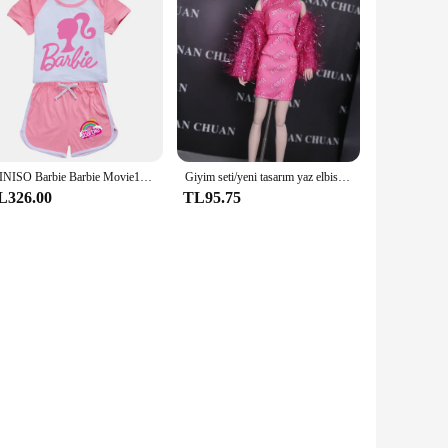
MINISO Barbie Barbie Movie100-170 T-shirt şort spor elbise erkek ve kız erkek kız Anime kawaii karikatür
Giyim seti/yeni tasarım yaz elbise kıyafet suit/bebek aksesuarları için 30cm xinyi Fr ST blythe barbie bebek giysi
L326.00
TL95.75