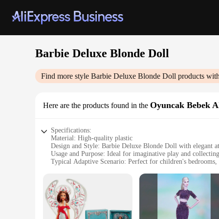
Barbie Deluxe Blonde Doll
Find more style
Barbie Deluxe Blonde Doll
products with
Oyuncak Bebek Ak
Here are the products found in the
Specifications:
Material: High-quality plastic
Design and Style: Barbie Deluxe Blonde Doll with elegant at
Usage and Purpose: Ideal for imaginative play and collectin
Typical Adaptive Scenario: Perfect for children's bedrooms,
Shape or Size or Weight or Quantity: Standard Barbie size, a
Performance and Property: Durable and designed to withstan
Features:
**Unleash the Imagination**
The Barbie Deluxe Blonde Doll is a treasure trove for children