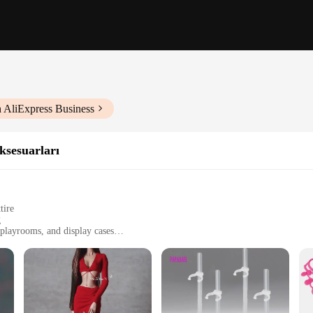
 AliExpress Business
sesuarları
tire
g
 playrooms, and display cases
pproximately 11.5 inches tall
d active play
 and collectors alike. This exquisite doll, with its blonde hair and stylish out