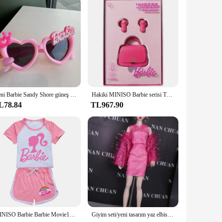
Yeni Barbie Sandy Shore güneş gözlüğü çocuk Kawaii pembe kız doğum günü fotoğraf Prop gözlük karikatür seyahat gözlük çocuklar hediye
Hakiki MINISO Barbie serisi TWS Bluetooth kulaklıklar pembe sevimli yaratıcı çanta şekli kulak içi kulaklıklar kızlar tatil hediye
L78.84
TL967.90
MINISO Barbie Barbie Movie100-170 T-shirt şort spor elbise erkek ve kız erkek kız Anime kawaii karikatür
Giyim seti/yeni tasarım yaz elbise kıyafet suit/bebek aksesuarları için 30cm xinyi Fr ST blythe barbie bebek giysi