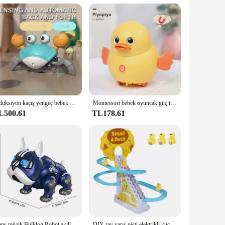
ed to capture the hearts of collectors and children alike.
 it's easy to handle, making it a perfect addition to any
arios. Children can engage in imaginative play, creating
Indüksiyon kaçış yengeç bebek algılama elektrik Pet müzikli oyuncak kapalı öğrenmek ebeveyn interaktif oyuncaklar çocuklar erkek kız için hediyeler
Montessori bebek oyuncak güç tahrikli Wobble tavuk Pet kadro mıknatıs tarama woduck ördek çocuk oyuncakları
ess elegance and charm. The set includes various accessories,
L500.61
TL178.61
tful companion for playtime but also a stunning piece for
suppliers looking to offer a product that stands out in the
eciates the classic charm of this beloved character.
Dans müzik Bulldog Robot akıllı ışık ile interaktif köpek oyuncaklar çocuklar için erken eğitim bebek oyuncak erkek kız
DIY ray yarış pisti elektrikli küçük ördek tırmanma merdiven oyuncak domuz aksiyon figürleri oyuncaklar müzik hız treni oyuncak çocuklar için hediye