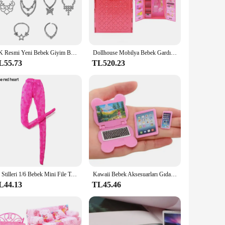
iends or a daring rescue mission, the Barbie Deluxe Blonde
assic design make it a must-have for Barbie enthusiasts. The
NK Resmi Yeni Bebek Giyim Barbie Giysileri Bebek Elbise Günlük Kıyafet Bebek Ayakkabıları Çocuk Oyuncak Bebek Aksesuarları JJ
Dollhouse Mobilya Bebek Gardırop Plastik Taşınabilir Dolap Barbie Oyunu DIY Çocuk Oyuncak için oyuncak bebek giysileri Ve Aksesuarları Toplayabilir
ted display case. Its durability and timeless appeal make it a
L55.73
TL520.23
holidays, or as a special surprise for any child or collector.
 or a cherished gift for the special people in your life.
20 Stilleri 1/6 Bebek Mini File Tayt Bebek Ipek Çorap 30 cm Bebek Aksesuarı Elastik Tayt Oyuncaklar Külotlu Hortum Dipleri Çorap
Kawaii Bebek Aksesuarları Gıda Temiz Çalışma Aracı Mini Öğe Oyuncaklar Dollhouses için Sevimli Minyatür, Renk rastgele
L44.13
TL45.46