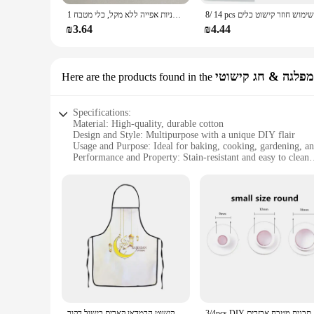
1 סט של 4/6/8/אינץ 'שכבות שכבות עגול, סט סיר עוגה תחתון נתיק, תבניות אפייה ללא מקל, כלי מטבח
₪3.64
₪4.44
Here are the products found in the
Specifications:
Material: High-quality, durable cotton
Design and Style: Multipurpose with a unique DIY flair
Usage and Purpose: Ideal for baking, cooking, gardening, a
Performance and Property: Stain-resistant and easy to clean
Shape or Size: One-size-fits-all design with adjustable straps
Quantity: Available in sets for wholesale and retail vendors
Features:
**Versatile and Practical**
The Baking Cooking Gardening Work Apron is a versatile acce
projects, this apron is designed to provide both comfort and f
multiple uses.
**Designed for Everyone**
With its one-size-fits-all design and adjustable straps, this 
אבזרים
עיד מובארק מטבח סינרי אפיית נגד חם כפפות מוסלמי אסלאמי בית הרמדאן מסיבת קישוט הרמדאן קארים בישול דקור