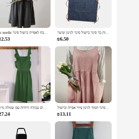
nal apron features ample pockets to store essential tools,
iest tasks. Whether you're a professional chef, a dedicated
סינר ביז עור מתכוונן רצועות בד סינר בישול סינר לגינון שיער
1pc nordic פרחים סינר כותנה פשתן גנן קפה חנויות מטבח לאפייה בישול סינר
12.53
₪6.50
cal and stylish accessory to their customers. The one-size-
 it a long-lasting and convenient product for both personal
clothes clean while engaging in a variety of tasks.
סינרים פשתן יפני לנשים עם כיסים לחצות סינר חמוד שמלת סינר חמוד לגינון ציור אפייה ובישול
סינר מטבח סמרר עם כיסים לגינון שף נשים עבודה ורודות עם שמלה גדולה
27.24
₪13.11