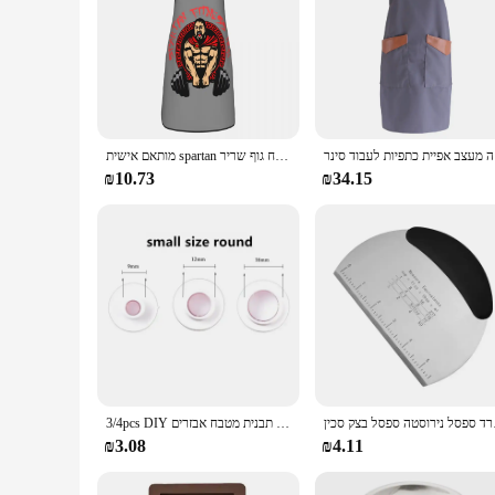
 סינר
מותאם אישית spartan חדר כושר מצחיק פיתוח גוף שריר funisex למבוגרים bibb tabier מטבח בישול אפייה גינון
₪10.73
₪34.15
chop גאדג 'טים
3/4pcs DIY לב פנטגרם כוכב חותם עגול טובל קאטר ביסקוויט קוקי עוגת תבנית מטבח אבזרים
₪3.08
₪4.11