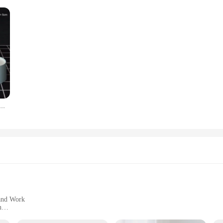
10 מוצק צבע אפיית גביע, Cupcake ספינות, עוגת כוסות סוכריות כוסות נייר קינוח כוסות קשת המפלגה, יום הול
 and Work
n