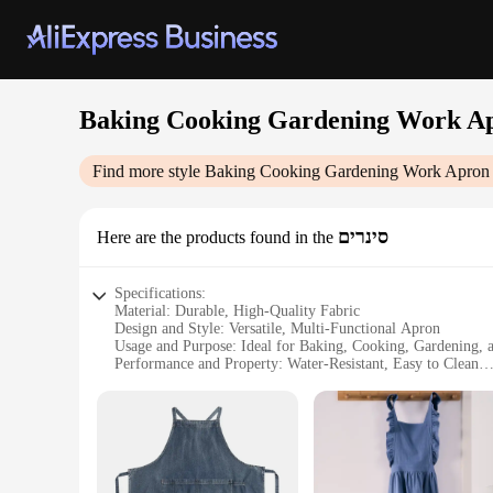
Baking Cooking Gardening Work A
Find more style
Baking Cooking Gardening Work Apron
סינרים
Here are the products found in the
Specifications:
Material: Durable, High-Quality Fabric
Design and Style: Versatile, Multi-Functional Apron
Usage and Purpose: Ideal for Baking, Cooking, Gardening,
Performance and Property: Water-Resistant, Easy to Clean
Shape or Size: Adjustable, One-Size-Fits-Most Design
Parts and Accessories: Includes Pockets for Convenience
Features:
**Versatile and Practical**
The Baking Cooking Gardening Work Apron is not just a piece 
project, this apron is designed to keep you clean and comforta