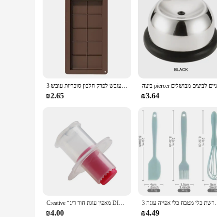
סיליקון עובש שוקולד עובש לפרק חלבון סוכריות עובש 3d diy ביסקוויט אפייה כלי לקשט עובש לחמר פולימר
₪2.65
₪3.64
יצת מרז מברשת כלי מטבח כלי אפייה עוגה
Creative מאפין עוגת חור דיגר DIY מאפה Cupcake Cored להסיר מכשיר טובל קאטר אפייה לקשט לחפור חורים כלים
₪4.00
₪4.49