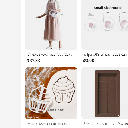
Parts and Accessories: Includes a Convenient Pocket for Too
Features:
**Versatile and Practical Design**
The Baking Cooking Gardening Work Apron is a versatile piec
sturdy but also lightweight, ensuring comfort during prolonged
The apron's adjustable straps ensure a snug fit for individual
**Ease of Use and Maintenance**
The apron's stain-resistant properties make it a breeze to c
this apron is an indispensable tool. The inclusion of a conve
stylish, ensuring that you look professional while performing
אבזרים
נשים אמן סינר נשי שטף סינרי עם כיסים נוחים עמיד למים סינר אפוד עבור אמנות גינון עבודה אפיית פיקניקים
**A Must-Have for Vendors and Suppliers**
₪37.83
₪3.08
This apron is not just for personal use; it's also an excellen
construction make it a valuable addition to any retail or whol
practical and fashionable accessory for their culinary or gar
עוגות צורה קועוגות צורה סוכרים סוכרים סופגניות חותמת ביסקוויט עובש memouser קישוט כלי מאפה חותכי