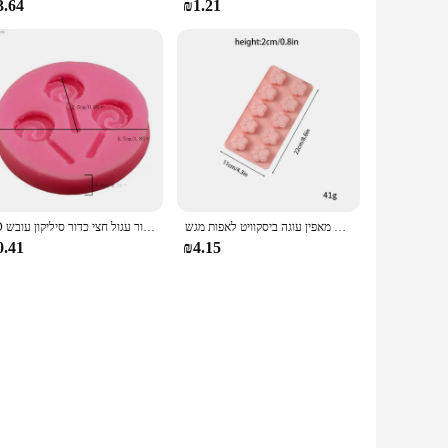
3.64
₪1.21
סופגניות סיליקון עוגת עובש אפייה ריבת פודינג שוקולד עובש קרח קוביית מאפין עוגה ביסקוויט לאפות מגש
3D כדור עגול חצי כדור סיליקון עובש DIY אפיית פודינג מוס שוקולד עוגת עובש מטבח אביזרי כלים עוגת פודינג
0.41
₪4.15