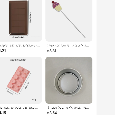
עוגה נוחה טסטר אפייה שיפודי קאפקייקס מאפין בדיקות בישול בישול לחם בדיקה נירוסטה כלי אפייה L5
1 סט שוקולד בר עובש עמוק עם 10 יח 'שקיות עובש שוקולד סמיך לדובאי מילוי פיסטוצ' ים לשבור את השוקולד
1.21
₪3.31
1 סט של 4/6/8/אינץ 'שכבות שכבות עגול, סט סיר עוגה תחתון נתיק, תבניות אפייה ללא מקל, כלי מטבח
סופגניות סיליקון עוגת עובש אפייה ריבת פודינג שוקולד עובש קרח קוביית מאפין עוגה ביסקוויט לאפות מגש
4.15
₪3.64