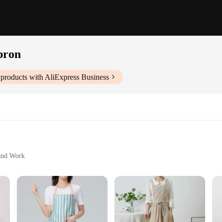
pron
products with AliExpress Business
 and Work
of clothing; it's a versatile tool that caters to a variety of tasks. Whether y
ble. The high-quality fabric is both durable and water-resistant, ensuring that 