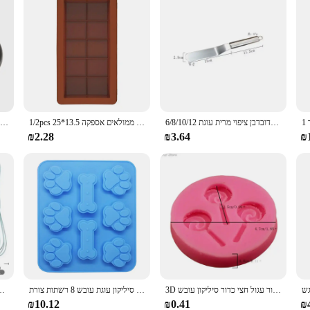
6/8/10/12 אינץ נירוסטה קרם הדובדבן ציפוי מרית עוגת DIY עוגת קישוט כלים כלי אבזרים
1/2pcs 25*13.5 ס "מ 10 רשת גדולה שוקולד עובש סיליקון ממתקים תבניות עבור ברים ממולאים אספקה
ביצה piercer נירוסטה ביצה מחטים חור המטבח יסודות חיוניים לביצים מבושלים
₪2.28
₪3.64
₪
3D כדור עגול חצי כדור סיליקון עובש DIY אפיית פודינג מוס שוקולד עוגת עובש מטבח אביזרי כלים עוגת פודינג
סיליקון עוגת עובש 8 רשתות צורת Striangle מטבח פיצה צלחת בישול שאינו מקל לחם DIY אפיית מאפה עוגת תבניות
3 יח 'אפיית תבנית מזון כיתה חום סיליקון עמיד חום קרם ב
₪10.12
₪0.41
₪