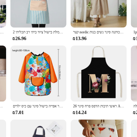
h, making it suitable for both professional and casual settings. The multi-functio
ter-resistant fabric ensures that your clothes remain dry, even during the mess
an indispensable addition to your toolkit.
קצר nordic רוח קפלים חצאית כותנה סינר נשים בנות apron בציר גינון עבודות צלב גב לפני שמלה
2 יחידות פס גברים נשים סינר בית מטבח מסעדה עמיד למים שף שמלת בישול ציוד ביתי רב תכליתי
סינר מטבח עם כיסים לגינון שף בגינון שף נשים עם שמלה גדולה לאפייה בישול סרט וגריל
₪26.96
₪13.96
₪
ron is an excellent choice for vendors and suppliers looking to offer a practi
ater to a diverse clientele. The apron's durability and easy-to-clean nature make
ty construction, this apron is a reliable choice for anyone looking to keep their 
26 ראשי תיבות הדפס פרח סינר A-Z אותיות נשים בישול סינרים שף מלצר
סינר הדפס צבעוני עמיד למים סינר בישול שרוול ארוך סינר אפייה בישול סינר עם כיס ילדים
קריקטורה רשת apron גריל סלון המלצר כיסים מטבח apron בישול אפייה bbq מסיבת מבו
₪7.01
₪14.24
₪