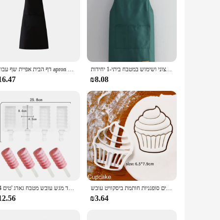
סינר ירוק כהה עמיד למים עבור ברביקיו חיצוני ושימוש במטבח ביתי-1 יחידות
דף הבית אפיית שף עבודת apron יוניסקס שמן-כיסים bib למסעדה גריל בר קפה מסעדה בר קפה
16.47
₪8.08
עוגות צורה קועוגות צורה סוכרים סוכרים סופגניות חותמת ביסקוויט עובש memouser קישוט כלי מאפה חותכי
3/4 חורים סיליקון גלידת עובש אבקתית עובש קרח הבית קרח קוביית מייצר עוגת עובש שוקולד מגש עובש מטבח גאדג 'טים
12.56
₪3.64