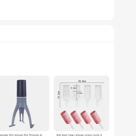
h in the kitchen, tending to your garden, or engaging in DIY
n-resistant properties make it easy to maintain, even after
ron's design adds a personal touch, making it a unique
3/4 חורים סיליקון גלידת עובש אבקתית עובש קרח הבית קרח קוביית מייצר עוגת עובש שוקולד מגש עובש מטבח גאדג 'טים
ויבק אוטומטי מערבת בוער בישול מערבל מערבל מערבל ביצה אוכל מערבל כלי מטבח מערבל כלי מטבח כלי מיקסרים