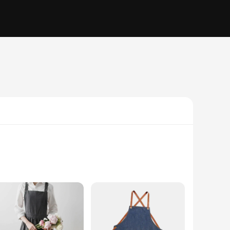
ou're kneading dough, tending to your garden, or working on a
spills and stains are easily wiped away, while the adjustable