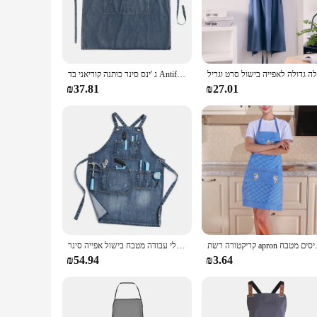
straps allow for a perfect fit for individuals of all sizes.
**Designed for Everyday Use**
The apron's sleek design is not only practical but also stylis
keeping your hands free and your workspace organized. The wa
gardener, or someone who enjoys DIY projects, this apron is 
ג 'ינס סינר כותנה קוריאני בד Antifouling בית ניקוי מטבח בישול בגדי עבודה סינר ספר פנאי גינון אפייה
**Ideal for Vendors and Suppliers**
₪37.81
₪27.01
As a wholesale product, the Baking Cooking Gardening Work Ap
fits-most design makes it an ideal choice for retailers who c
and professional use. With its versatile design and high-quali
גרים עמיד למים גברים נשים
יוניסקס מותאם אישית צלב גב נוח רצועת עור כותנה לשטוף כלי עבודה מטבח בישול אפייה סינר
₪54.94
₪3.64