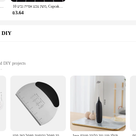
10 מוצק צבע אפיית גביע, Cupcake ספינות, עוגת כוסות סוכריות כוסות נייר קינוח כוסות קשת המפלגה, יום הולדת לטובת DIY Toppers
8/ 14 pcs סט סט מאפה סיליקון טיפים טיפים מטבח עוגת דיבוב צנרת אל חלד לשימוש חוזר קישוט כלים
₪3.64
מפלגה & חג קישוטי DIY
nd DIY projects
ssory that caters to a wide range of activities. Whether you're kneading doug
unctionality. The high-quality cotton material ensures durability, while the stai
apron is perfect for individuals of all shapes and sizes. The DIY aspect of the ap
1pcs מכונת קפוצ 'ינו כף מקפה ביצת קצף ביצת שוקולד מיני נייד בלנדר מטבח
בצק מגרדים בצק פיצה לחם בצק בצק מגרדים מגרד ספסל נירוסטה ספסל בצק סכין chopper גאדג 'טים
3/4pcs DIY לב פנטגרם כוכב חותם עגול טובל קאטר ביסקוויט קוקי עוגת תבנית מטבח 