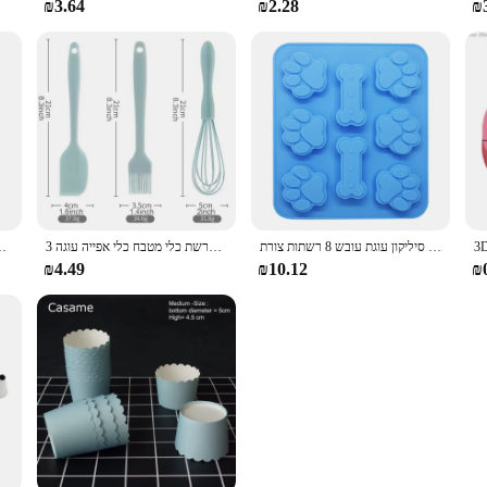
₪3.64
₪2.28
₪
סיליקון עוגת עובש 8 רשתות צורת Striangle מטבח פיצה צלחת בישול שאינו מקל לחם DIY אפיית מאפה עוגת תבניות
3 יח 'אפיית תבנית מזון כיתה חום סיליקון עמיד חום קרם ביצת מרז מברשת כלי מטבח כלי אפייה עוגה
Creative מאפין עוגת חור דיגר DIY מאפה Cupcake Cored
₪4.49
₪10.12
₪