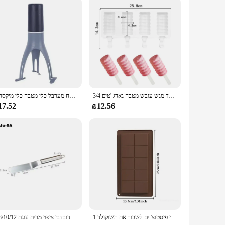
afted from durable cotton canvas, this apron is not only
s, from baking delicious treats to tending to your garden.
hes from spills and stains.
ed gardener, or someone who enjoys working with their hands,
efficient. The apron's design is not only practical but also
3/4 חורים סיליקון גלידת עובש אבקתית עובש קרח הבית קרח קוביית מייצר עוגת עובש שוקולד מגש עובש מטבח גאדג 'טים
ויבק אוטומטי מערבת בוער בישול מערבל מערבל מערבל ביצה אוכל מערבל כלי מטבח מערבל כלי מטבח כלי מיקסרים
17.52
₪12.56
ffer their customers. Its versatile design and high-quality
ice for businesses looking to provide their customers with a
1 סט שוקולד בר עובש עמוק עם 10 יח 'שקיות עובש שוקולד סמיך לדובאי מילוי פיסטוצ' ים לשבור את השוקולד
6/8/10/12 אינץ נירוסטה קרם הדובדבן ציפוי מרית עוגת DIY עוגת קישוט כלים כלי אבזרים