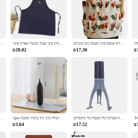
כיסים ביצה איסוף סינר אפרון עבודה חוות אוכל ברווז אווז ברווז איסוף סינר מטבח גינה סינרים
יוניסקס פשוט ג 'ינס סינר מטבח אבזר שרוולים סינר בישול מסעדה ריסטה עבודת סינר עמיד סניטרי אפיית סינר
אמנות סינרי ציור קרמיקה קדרות מסעדה ריסטה מעצב אפיית כתפיות לעבוד
₪28.02
₪17.30
₪
ויבק אוטומטי מערבת בוער בישול מערבל מערבל מערבל ביצה אוכל מערבל כלי מטבח מערבל כלי מטבח כלי מיקסרים
1pcs מכונת קפוצ 'ינו כף מקפה ביצת קצף ביצת שוקולד מיני נייד בלנדר מטבח
בצק מגרדים בצק פיצה לחם בצק בצק מגרדים מגרד ספסל נירוסטה ספסל בצק סכין per
₪3.64
₪17.52
₪