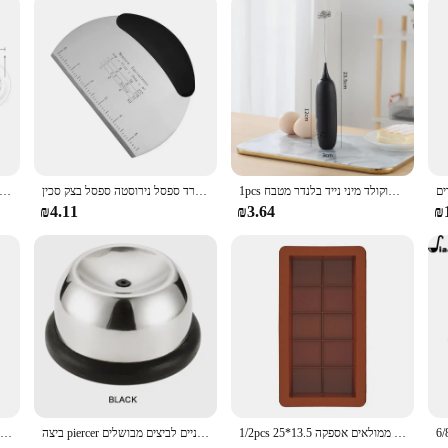
ls
e of kitchen and gardening gear designed to cater to a wide range of tasks. Cr
 use. Its multi-functional design allows it to be used for a variety of activitie
s of all sizes, while the large size provides ample coverage, protecting your clot
lean, saving you time and effort. Whether you're a professional chef, a dedicat
nient pocket allows you to keep your tools within reach, making your tasks more 
 your tasks.
1pcs מכונת קפוצ 'ינו כף מקפה ביצת קצף ביצת שוקולד מיני נייד בלנדר מטבח
בצק מגרדים בצק פיצה לחם בצק בצק מגרדים מגרד ספסל נירוסטה ספסל בצק סכין chopper גאדג 'טים
3/4pcs DIY לב פנטגרם כוכב חותם עגול טובל קאטר ביסקוויט קוקי עוגת תבנית מטבח 
₪4.11
₪3.64
₪
t choice for vendors and suppliers looking for a reliable and durable product to o
esale collection. The apron's sets are available for sale, making it an ideal cho
dening adventures.
1/2pcs 25*13.5 ס "מ 10 רשת גדולה שוקולד עובש סיליקון ממתקים תבניות עבור ברים ממולאים אספקה
ביצה piercer נירוסטה ביצה מחטים חור המטבח יסודות חיוניים לביצים מבושלים
סיליקון עובש שוקולד עובש לפרק חלבון סוכריות עובש 3d diy ביסקוויט אפייה כלי לקשט עובש לחמר פולימר