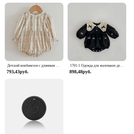
Детский комбинезон с длинным рукавом, с цветочным принтом
1701-1 Одежда для маленьких девочек, одежда для сестры, весенне-осенняя цельная одежда с воротником-бабочкой для маленьких девочек или платье с вышивкой
793,43руб.
898,48руб.