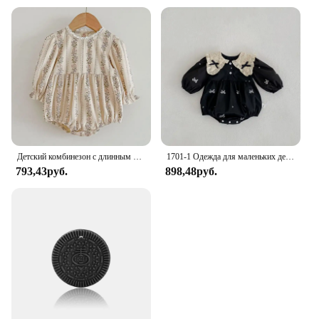
Детский комбинезон с длинным рукавом, с цветочным принтом
1701-1 Одежда для маленьких девочек, одежда для сестры, весенне-осенняя цельная одежда с воротником-бабочкой для маленьких девочек или платье с вышивкой
793,43руб.
898,48руб.