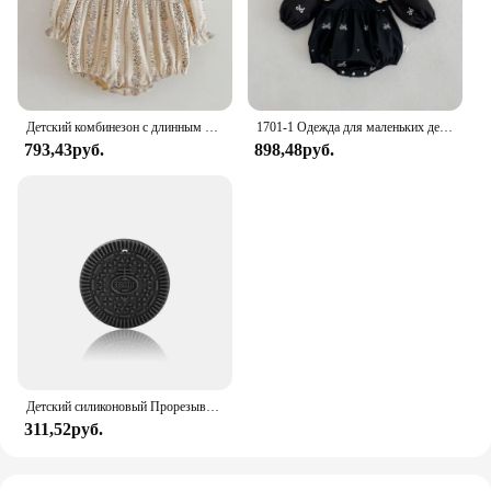
Детский комбинезон с длинным рукавом, с цветочным принтом
1701-1 Одежда для маленьких девочек, одежда для сестры, весенне-осенняя цельная одежда с воротником-бабочкой для маленьких девочек или платье с вышивкой
793,43руб.
898,48руб.
Детский силиконовый Прорезыватель для зубов с мультяшными животными, не содержит Бисфенол А, грызунки, ожерелье для прорезывания зубов, детские жевательные игрушки
311,52руб.