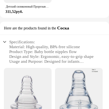
Детский силиконовый Прорезыватель для зубов с мультяшными животными, не содержит Бисфенол А, грызунки, ожерелье для прорезывания зубов, детские жевательные игрушки
311,52руб.
Соска
Here are the products found in the
Specifications:
Material: High-quality, BPA-free silicone
Product Type: Baby bottle nipples flow
Design and Style: Ergonomic, easy-to-grip shape
Usage and Purpose: Designed for infants
transitioning from breastfeeding to bottle feeding
Typical Adaptive Scenario: Suitable for various
feeding positions, including lying down
Shape or Size or Weight or Quantity: Available in
multiple flow rates to accommodate different
feeding stages
Features:
**Optimal Feeding Experience**