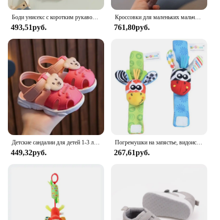
Боди унисекс с коротким рукавом, однотонное бежевое повседневное боди для новорожденных мальчиков и девочек, 0-24 месяца
Кроссовки для маленьких мальчиков и девочек 1-6 лет, модная спортивная обувь для малышей, дышащая детская обувь на плоской подошве, детская обувь
493,51руб.
761,80руб.
Детские сандалии для детей 1-3 лет. Летняя пляжная обувь для маленьких детей. Быстросохнущие милые сандалии для маленьких мальчиков и девочек. Коричневые, розовые, красные, синие.
Погремушки на запястье, видоискатель для ног, детская игрушка для малышей, браслет на руку, браслет на запястье, погремушка, детские игрушки для новорожденных 0-12 месяцев
449,32руб.
267,61руб.