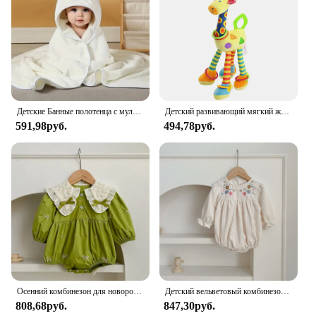
Детские Банные полотенца с мультяшными животными, мягкое полотенце с капюшоном для новорожденных, одеяло для малышей, теплый банный халат для мальчиков и девочек
Детский развивающий мягкий жираф детская погремушка плюшевый жираф игрушки/детский Жираф Животные Погремушки/мягкий жираф животное
591,98руб.
494,78руб.
Осенний комбинезон для новорожденных девочек, одежда для малышей, хлопковые комбинезоны принцессы с вышитым бантом, кружевной детский комбинезон, комбинезон
Детский вельветовый комбинезон с длинным рукавом, с цветочной вышивкой
808,68руб.
847,30руб.