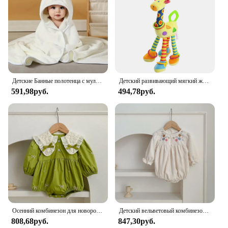
Детские Банные полотенца с мультяшными животными, мягкое полотенце с капюшоном для новорожденных, одеяло для малышей, теплый банный халат для мальчиков и девочек
Детский развивающий мягкий жираф детская погремушка плюшевый жираф игрушки/детский Жираф Животные Погремушки/мягкий жираф животное
591,98руб.
494,78руб.
Осенний комбинезон для новорожденных девочек, одежда для малышей, хлопковые комбинезоны принцессы с вышитым бантом, кружевной детский комбинезон, комбинезон
Детский вельветовый комбинезон с длинным рукавом, с цветочной вышивкой
808,68руб.
847,30руб.