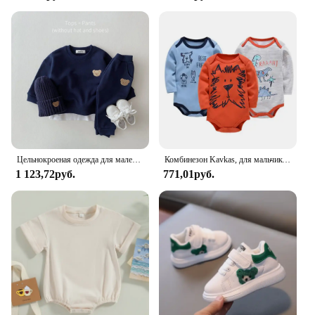
Цельнокроеная одежда для маленьких девочек, Детский комбинезон с длинным рукавом для маленьких братьев, комбинезон, комплект одежды для маленьких мальчиков
Комбинезон Kavkas, для мальчиков и девочек, 6 шт., 3 шт., с длинным рукавом, 100% хлопок, для детей 0-12 месяцев, боди для новорожденных
1 123,72руб.
771,01руб.