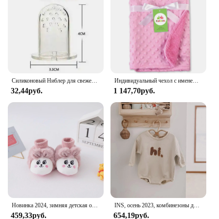
Силиконовый Ниблер для свежей еды, Детская кормушка для мальчиков и девочек, безопасные товары для младенцев, бутылочки для сосков
Индивидуальный чехол с именем ребенка, детское одеяло на заказ, одеяло для новорожденных мальчиков и девочек, подарок на день рождения, пеленка для детской кроватки, одеяло для детской кроватки
32,44руб.
1 147,70руб.
Новинка 2024, зимняя детская обувь с милыми 3D мультяшными животными, теплые пушистые детские носки для новорожденных, нескользящие домашние тапочки
INS, осень 2023, комбинезоны для новорожденных мальчиков, детские хлопковые комбинезоны с длинными рукавами и вышивкой для маленьких девочек, одежда для малышей, От 0 до 18 месяцев
459,33руб.
654,19руб.