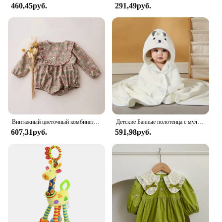
460,45руб.
291,49руб.
Винтажный цветочный комбинезон для маленьких девочек, весенняя одежда для маленьких девочек на свадьбу и вечеринку
Детские Банные полотенца с мультяшными животными, мягкое полотенце с капюшоном для новорожденных, одеяло для малышей, теплый банный халат для мальчиков и девочек
607,31руб.
591,98руб.