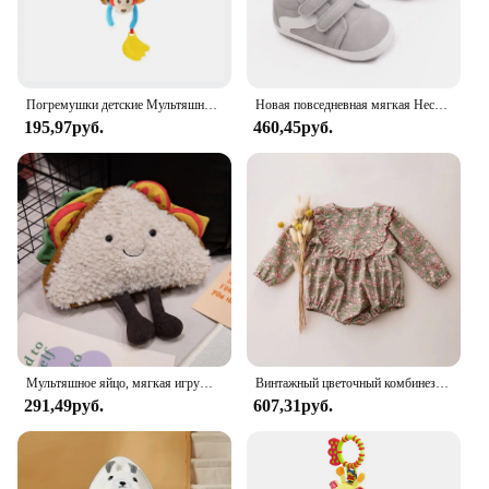
Погремушки детские Мультяшные плюшевые на возраст 0-12 месяцев
Новая повседневная мягкая Нескользящая спортивная обувь для малышей, мальчиков и девочек
195,97руб.
460,45руб.
Мультяшное яйцо, мягкая игрушка, выражение еды, хлеба, тостов, серия, кукла на завтрак, забавная декоративная подушка, Детская Удобная кукла, рождественские подарки
Винтажный цветочный комбинезон для маленьких девочек, весенняя одежда для маленьких девочек на свадьбу и вечеринку
291,49руб.
607,31руб.