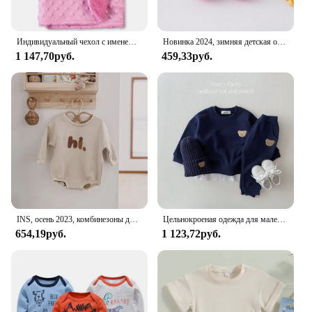
Индивидуальный чехол с именем ребенка, детское одеяло на заказ, одеяло для новорожденных мальчиков и девочек, подарок на день рождения, пеленка для детской кроватки, одеяло для детской кроватки
Новинка 2024, зимняя детская обувь с милыми 3D мультяшными животными, теплые пушистые детские носки для новорожденных, нескользящие домашние тапочки
1 147,70руб.
459,33руб.
INS, осень 2023, комбинезоны для новорожденных мальчиков, детские хлопковые комбинезоны с длинными рукавами и вышивкой для маленьких девочек, одежда для малышей, От 0 до 18 месяцев
Цельнокроеная одежда для маленьких девочек, Детский комбинезон с длинным рукавом для маленьких братьев, комбинезон, комплект одежды для маленьких мальчиков
654,19руб.
1 123,72руб.