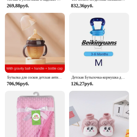
**Performance and Durability**
269,88руб.
832,36руб.
Our Baby bottle nipples flow set is not just about
comfort and convenience; it's also about
performance and durability. The nipples are
designed to mimic the natural flow rate of breast
milk, reducing the risk of choking and colic. The
flexible texture of the nipples adapts to your baby's
sucking pattern, promoting a healthy oral
development. The set is a testament to our
commitment to providing parents with high-quality,
reliable feeding accessories that stand the test of
time.
Бутылка для сосков детская антибактериальная, 250/150 мл
Детская Бутылочка-кормушка для фруктов и овощей
706,96руб.
126,27руб.