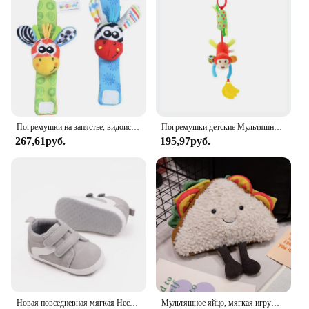
Погремушки на запястье, видоискатель для ног, детская игрушка для малышей, браслет на руку, браслет на запястье, погремушка, детские игрушки для новорожденных 0-12 месяцев
Погремушки детские Мультяшные плюшевые на возраст 0-12 месяцев
267,61руб.
195,97руб.
Новая повседневная мягкая Нескользящая спортивная обувь для малышей, мальчиков и девочек
Мультяшное яйцо, мягкая игрушка, выражение еды, хлеба, тостов, серия, кукла на завтрак, забавная декоративная подушка, Детская Удобная кукла, рождественские подарки