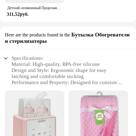
Детский силиконовый Прорезыватель для зубов с мультяшными животными, не содержит Бисфенол А, грызунки, ожерелье для прорезывания зубов, детские жевательные игрушки
311,52руб.
Бутылка Обогреватели
Here are the products found in the
и стерилизаторы
Specifications:
Material: High-quality, BPA-free silicone
Design and Style: Ergonomic shape for easy
latching and comfortable sucking
Performance and Property: Designed for consistent
milk flow and easy cleaning
Typical Adaptive Scenario: Suitable for newborns to
toddlers
Shape or Size or Weight or Quantity: Available in
multiple sizes to accommodate different stages of
growth
Parts and Accessories: Includes a variety of nipple
flow rates to match your baby's needs