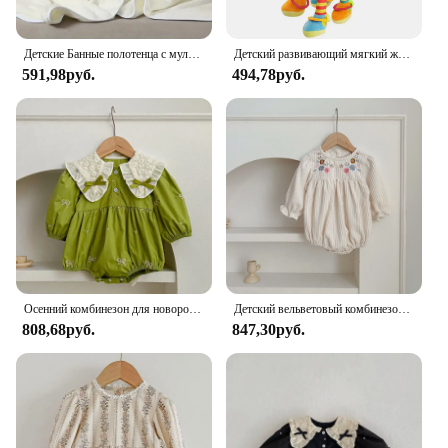
Детские Банные полотенца с мультяшными животными, мягкое полотенце с капюшоном для новорожденных, одеяло для малышей, теплый банный халат для мальчиков и девочек
Детский развивающий мягкий жираф детская погремушка плюшевый жираф игрушки/детский Жираф Животные Погремушки/мягкий жираф животное
591,98руб.
494,78руб.
Осенний комбинезон для новорожденных девочек, одежда для малышей, хлопковые комбинезоны принцессы с вышитым бантом, кружевной детский комбинезон, комбинезон
Детский вельветовый комбинезон с длинным рукавом, с цветочной вышивкой
808,68руб.
847,30руб.