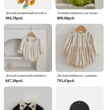
Детский развивающий мягкий жираф детская погремушка плюшевый жираф игрушки/детский Жираф Животные Погремушки/мягкий жираф животное
Осенний комбинезон для новорожденных девочек, одежда для малышей, хлопковые комбинезоны принцессы с вышитым бантом, кружевной детский комбинезон, комбинезон
494,78руб.
808,68руб.
Детский вельветовый комбинезон с длинным рукавом, с цветочной вышивкой
Детский комбинезон с длинным рукавом, с цветочным принтом
847,30руб.
793,43руб.