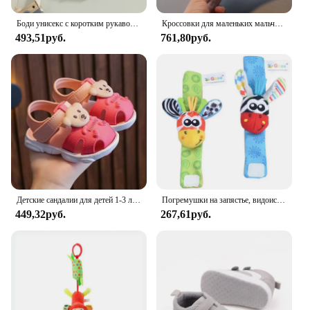
Боди унисекс с коротким рукавом, однотонное бежевое повседневное боди для новорожденных мальчиков и девочек, 0-24 месяца
Кроссовки для маленьких мальчиков и девочек 1-6 лет, модная спортивная обувь для малышей, дышащая детская обувь на плоской подошве, детская обувь
493,51руб.
761,80руб.
Детские сандалии для детей 1-3 лет. Летняя пляжная обувь для маленьких детей. Быстросохнущие милые сандалии для маленьких мальчиков и девочек. Коричневые, розовые, красные, синие.
Погремушки на запястье, видоискатель для ног, детская игрушка для малышей, браслет на руку, браслет на запястье, погремушка, детские игрушки для новорожденных 0-12 месяцев
449,32руб.
267,61руб.