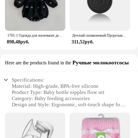
1701-1 Одежда для маленьких девочек, одежда для сестры, весенне-осенняя цельная одежда с воротником-бабочкой для маленьких девочек или платье с вышивкой
Детский силиконовый Прорезыватель для зубов с мультяшными животными, не содержит Бисфенол А, грызунки, ожерелье для прорезывания зубов, детские жевательные игрушки
898,48руб.
311,52руб.
Ручные молокоотсосы
Here are the products found in the
Specifications:
Material: High-grade, BPA-free silicone
Product Type: Baby bottle nipples flow set
Category: Baby feeding accessories
Design and Style: Ergonomic, soft-touch shape for
comfort
Usage and Purpose: Designed for easy transition
from breast to bottle
Typical Adaptive Scenario: Suitable for newborns
and infants