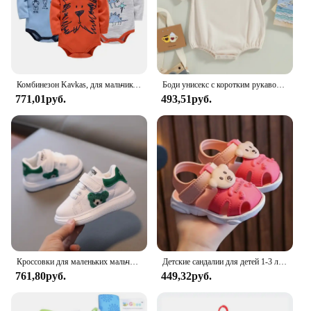
Комбинезон Kavkas, для мальчиков и девочек, 6 шт., 3 шт., с длинным рукавом, 100% хлопок, для детей 0-12 месяцев, боди для новорожденных
Боди унисекс с коротким рукавом, однотонное бежевое повседневное боди для новорожденных мальчиков и девочек, 0-24 месяца
771,01руб.
493,51руб.
Кроссовки для маленьких мальчиков и девочек 1-6 лет, модная спортивная обувь для малышей, дышащая детская обувь на плоской подошве, детская обувь
Детские сандалии для детей 1-3 лет. Летняя пляжная обувь для маленьких детей. Быстросохнущие милые сандалии для маленьких мальчиков и девочек. Коричневые, розовые, красные, синие.
761,80руб.
449,32руб.