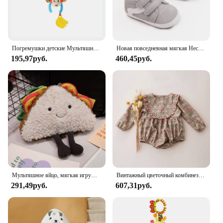
Погремушки детские Мультяшные плюшевые на возраст 0-12 месяцев
Новая повседневная мягкая Нескользящая спортивная обувь для малышей, мальчиков и девочек
195,97руб.
460,45руб.
Мультяшное яйцо, мягкая игрушка, выражение еды, хлеба, тостов, серия, кукла на завтрак, забавная декоративная подушка, Детская Удобная кукла, рождественские подарки
Винтажный цветочный комбинезон для маленьких девочек, весенняя одежда для маленьких девочек на свадьбу и вечеринку
291,49руб.
607,31руб.