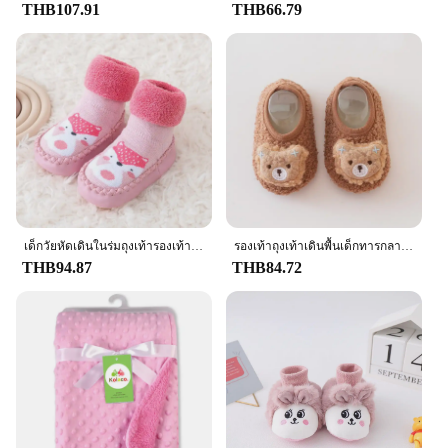
THB107.91
THB66.79
เด็กวัยหัดเดินในร่มถุงเท้ารองเท้า Prewalker ทารกแรกเกิดเด็กฤดูหนาวหนา Terry ผ้าฝ้ายเด็กผู้หญิงถุงเท้ายาง Sole การ์ตูนเด็กทารกตลกถุงเท้า
รองเท้าถุงเท้าเดินพื้นเด็กทารกลายกบสีเขียวหนารองเท้าถุงเท้าเด็กวัยหัดเดินรองเท้ากันลื่นพื้นนุ่มรองเท้าเด็กเพื่อการศึกษาปฐมวัย
THB94.87
THB84.72