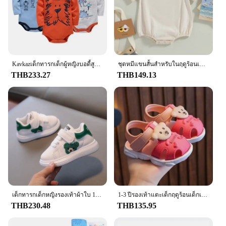
Kavkazเด็กทารกเด็กผู้หญิงบอดี้สูท6 PCS 3 PCSเสื้อแขนยาวผ้าฝ้าย100% เสื้อผ้าเด็ก0-12เดือนทารกแรกเกิดbody Bebe Jumpsuitเสื้อผ้า
ชุดหมีแขนสั้นสำหรับในฤดูร้อนเด็กทารก0-24months ชายและหญิงชุดบอดี้สูทสีกากีสีเขียวสีเบจชุดติดกันสำหรับแบบลำลองสำหรับเด็กผู้หญิงและเด็กแรกเกิด
THB233.27
THB149.13
เด็กทารกเด็กหญิงรองเท้าผ้าใบ 1-6 ปีเด็กวัยหัดเดินแฟชั่นกีฬารองเท้าเด็กBreathable Board Flatsรองเท้าเด็ก
1-3 ปีรองเท้าแตะเด็กฤดูร้อนเด็กเล็กรองเท้าชายหาดสําหรับทารกแห้งเร็วเด็กวัยหัดเดิน Boys Girls รองเท้าแตะน่ารักสีน้ําตาล, สีชมพู, สีแดง, สีฟ้า
THB230.48
THB135.95