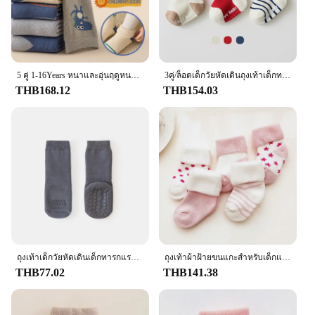
5 คู่ 1-16Years หนาและอุ่นฤดูหนาวเทอร์รี่ถุงเท้าความยืดหยุ่นสูง Moisture Wicking และ Breathable ถุงเท้าเด็กแฟชั่น
3คู่/ล็อตเด็กวัยหัดเดินถุงเท้าเด็กทารกแรกเกิด Prewalker ฤดูหนาวผ้าฝ้ายเทอร์รี่หนาฤดูใบไม้ร่วงเด็กทารก Skidproof ถุงเท้า0-5T
THB168.12
THB154.03
ถุงเท้าเด็กวัยหัดเดินเด็กทารกแรกเกิดสบาย Prewalker หนาฤดูหนาวเด็กเทอร์รี่ผ้าฝ้ายฤดูใบไม้ร่วง Skidproof Sole เด็กทารกถุงเท้า0-3T
ถุงเท้าผ้าฝ้ายขนแกะสำหรับเด็กแรกเกิดอายุ0-3ปีถุงเท้าสำหรับฤดูหนาวและใบไม้ผลิผ้าเช็ดตัวลายน่ารักหนา5คู่
THB77.02
THB141.38