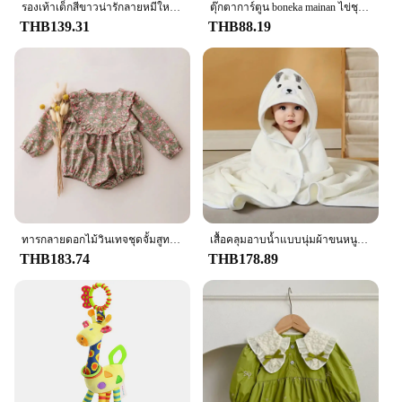
รองเท้าเด็กสีขาวน่ารักลายหมีใหม่พื้นรองเท้านุ่มสบายๆกันลื่นกีฬาสำหรับเด็กวัยหัดเดินเด็กหญิงเด็กชายแรก
ตุ๊กตาการ์ตูน boneka mainan ไข่ชุดขนมปังปิ้งขนมปังหมอนของตกแต่งแสนสนุกตุ๊กตา Comfort สำหรับเด็กทารกของขวัญคริสต์มาส
THB139.31
THB88.19
ทารกลายดอกไม้วินเทจชุดจั้มสูทเด็กผู้หญิง Baju Bayi perempuan ฤดูใบไม้ผลิสำหรับงานแต่งงาน
เสื้อคลุมอาบน้ำแบบนุ่มผ้าขนหนูทารกลายสัตว์การ์ตูนสำหรับเด็กหญิงเด็กชายผ้าหุ้มตัวเด็กให้ความอบอุ่นสำหรับเด็กแรกเกิด
THB183.74
THB178.89