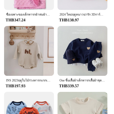
ชื่อเฉพาะของเด็กทารกผ้าห่มผ้าห่มแบบสั่งทำสำหรับเด็กแรกเกิดเตียงห่อของขวัญวันเกิดเด็กหญิงรถเข็นเด็กวัยหัดเดินผ้าห่ม
2024 ใหม่ฤดูหนาวน่ารัก 3Dการ์ตูนสัตว์รองเท้าเด็ก,ทารกแรกเกิดWarm Fluffyทารกถุงเท้ารองเท้าNon-Skidรองเท้าแตะในร่ม
THB347.24
THB138.97
INS 2023ฤดูใบไม้ร่วงทารกแรกเกิดเด็กทารกRompersเด็กทารกผ้าฝ้ายแขนยาวHiเย็บปักถักร้อยเด็กทารกJumpsuitsเสื้อผ้าเด็ก0-18M
One ชิ้นเสื้อผ้าเด็กทารกเสื้อผ้าชุดทารกแรกเกิดเด็กทารกแขนยาวบราเดอร์เล็กๆน้อยๆ Romper Jumpsuit เสื้อผ้าเด็กทารกชุด
THB197.93
THB339.57