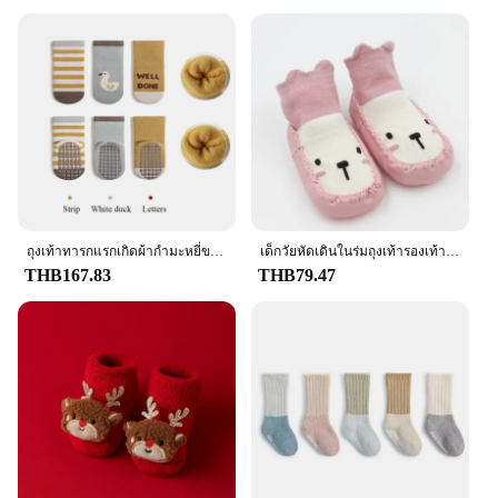
design makes them easy to slip on and off, making
them a convenient choice for diaper changes or
quick outings. Plus, with our wholesale options, you
can purchase in bulk, making them an economical
choice for daycares, nurseries, or as a bulk purchase
for family and friends.
**Perfect for Every Occasion**
Our Baby Terry Socks are not just functional; they
are stylish too. Available in a range of colors and
patterns, they add a touch of personality to your
baby's outfits. Whether it's for a casual day at home,
ถุงเท้าทารกแรกเกิดผ้ากำมะหยี่ขนแกะเทอร์รี่ลายการ์ตูนสำหรับเด็กชายถุงเท้า0-5Y กันลื่นพื้นกันลื่นฤดูหนาว3คู่
เด็กวัยหัดเดินในร่มถุงเท้ารองเท้าทารกแรกเกิดถุงเท้าหนา Terry ผ้าฝ้ายเด็กผู้หญิงถุงเท้ายาง Soles ทารกสัตว์ตลกถุงเท้า
a playdate, or a special occasion, these socks are
THB167.83
THB79.47
designed to complement any outfit. The non-slip
soles provide a secure grip, reducing the risk of
slips and falls, ensuring your baby can explore
safely. The sets come neatly packaged, making them
an ideal gift for any occasion. With our Baby Terry
Socks, you can be confident that your baby's feet
are in good hands.