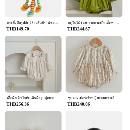
กระดิ่งมือรูปสัตว์สำหรับยีราฟของเล่นกระดิ่งสัตว์ยีราฟแบบนิ่ม
ฤดูใบไม้ร่วงทารกแรกเกิดเด็กทารกหญิงRomperเสื้อผ้าเด็กปักโบว์เจ้าหญิงผ้าฝ้ายRompersลูกไม้เด็กทารกJumpsuit Playsuit
THB149.70
THB244.67
เสื้อผ้าเด็กวัยหัดเดินผ้าลูกฟูกแขนยาวปักลายดอกไม้จั๊มสูทเด็กผู้หญิงทารกแรกเกิดเสื้อผ้าเด็กผู้หญิงฤดูใบไม้ผลิชุดจั้มสูทเด็กผู้หญิงฤดูใบไม้ร่วง
ชุดรอมเปอร์เจ้าหญิงแขนยาวเด็กผู้หญิงพิมพ์ลายดอกไม้สำหรับเด็กแรกเกิดทารกเด็กผู้หญิงเสื้อผ้าสำหรับฤดูใบไม้ร่วง
THB256.36
THB240.06