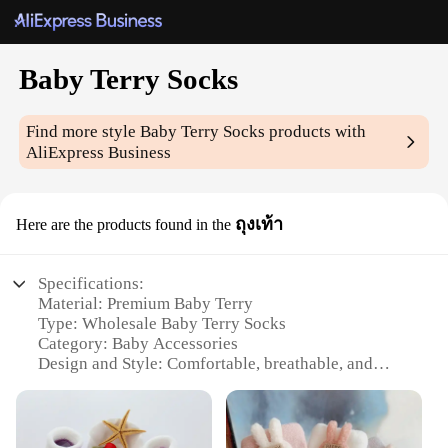
Baby Terry Socks
Find more style
Baby Terry Socks
products with
AliExpress Business
ถุงเท้า
Here are the products found in the
Specifications:
Material: Premium Baby Terry
Type: Wholesale Baby Terry Socks
Category: Baby Accessories
Design and Style: Comfortable, breathable, and
durable
Usage and Purpose: Ideal for newborns and infants
Typical Adaptive Scenario: Perfect for daily wear,
sleepwear, or as a gift