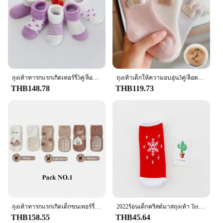
Shape or Size or Weight or Quantity: Available in
sets, with multiple sizes to choose from
Features:
**Comfort and Quality**
Our Baby Terry Socks are crafted from the softest,
most absorbent terry material, ensuring your little
one stays comfortable and dry throughout the day.
ถุงเท้าทารกแรกเกิดเทอร์รี่5คู่/ล็อต0ถึง24เมตรถุงเท้าอุ่น2020สินค้ามาใหม่สำหรับฤดูหนาวสำหรับทารกเด็กหญิงเด็กชายถุงเท้าหนาสำหรับเด็กวัยหัดเดิน
ถุงเท้าเด็กให้ความอบอุ่น3คู่/ล็อตถุงเท้าทารกแรกเกิดนิ่มน่ารักสำหรับเด็กผู้หญิงเด็กผู้ชายถุงเท้าเทอร์รี่ถุงเท้าลายการ์ตูนกระต่ายหมีถุงเท้าวางพื้น
These socks are not just about comfort; they are
THB148.78
THB119.73
designed to withstand the rigors of daily wear and
tear, making them a durable addition to your baby's
wardrobe. The breathable fabric allows for healthy
air circulation, reducing the risk of overheating and
keeping your baby's feet cozy.
**Versatile and Practical**
Whether you're looking for a practical gift for a new
parent or stocking up on essentials for your own
baby, our Baby Terry Socks are a versatile choice.
Available in sets, they cater to a range of sizes, from
newborns to toddlers, ensuring a perfect fit for
ถุงเท้าทารกแรกเกิดเด็กขนเทอร์รี่หนา3คู่กันลื่นสำหรับฤดูหนาวถุงเท้าตุ๊กตาตัวการ์ตูนน่ารักสำหรับเล่น0-5Y
2022ร้อนเด็กคริสต์มาสถุงเท้า Terry ถุงเท้าอุ่น Omfortable การ์ตูน Santa Snowflake เด็ก Med หลอดถุงเท้า
every stage of your baby's growth. The lightweight
THB158.55
THB45.64