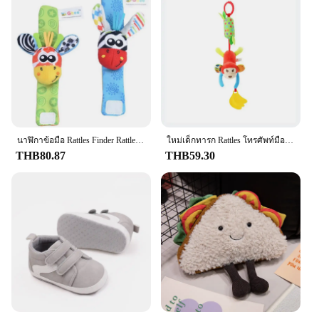
นาฬิกาข้อมือ Rattles Finder Rattle ถุงเท้าเด็กวัยหัดเดินของเล่นมือสร้อยข้อมือสายรัดข้อมือ Rattle ทารกแรกเกิดของเล่น0-12เดือน
ใหม่เด็กทารก Rattles โทรศัพท์มือถือการ์ตูนสัตว์ทารกของเล่นทารก Kasur Stroller แขวนเปลแขวน Bell ของเล่นตุ๊กตาสำหรับ0-12months
THB80.87
THB59.30