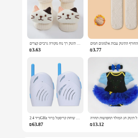
האביב תינוק גרביים חמוד קטיף קריקטורה תפאורה חתול רצפה גרביים תינוק תינוק רך נוח מקורה גרביים קצרים
₪3.63
₪3.77
המולד תחפושות תחרה
נייד 2.4GHz אלחוטי דיגיטלי אודיו בייבי מוניטור שתי דרך שיחת קריסטל ברור Baby Cry גלאי רגיש שידור
₪63.87
₪13.12