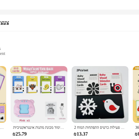
צעצו
s
ent
rs
d educators seeking to foster cognitive development in young children. Designed 
le experience. The cards are made from high-quality cardstock, ensuring durabi
wth and motor skills development.
. They can be used in various settings, from home to daycare centers, and are per
2 מחשבים ניגודיות גבוהה כרטיסי פלאש תינוק שחור לבן צבעוני גירוי חזותי למידה פעילות כרטיס התפתחות המוח
מדברים כרטיסי פלאש מוקדם צעצועים חינוכיים בנים בנות לגיל הרך לימוד הגן לימוד מכונת מתנות אינטראקטיביות
36 כרטיסים קוגניטיביים בעלי חיים כפולים, הארה של kidsen קריאה תמונות ולמידה, נייר כרטיסי הוראה כיף נייר
 and retail vendors. The compact size and lightweight nature of the cards make 
₪25.79
₪13.37
₪