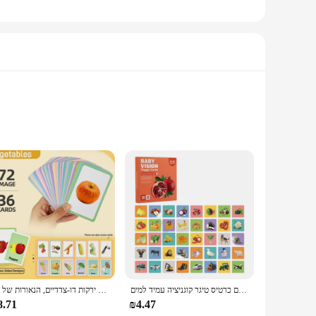
with bright, engaging illustrations, these cards capture the
lity and longevity. The colorful designs and various shapes
fect for parents, educators, and caregivers. The cards are
ניגודיות גבוהה תינוק כרטיס גירוי ויזואלי תינוק למידה מוקדמת חזון תינוק חינוכי מוקדם כרטיס טיגר קוגניציה עמיד למים
36 כרטיסים קוגניטיביים של ירקות דו-צדדיים, הנאורות של kidsen, קריאת תמונות וכרטיסי זיהוי אובייקט למידה ומילים
them easy to carry and store, ensuring they are always at
8.71
₪4.47