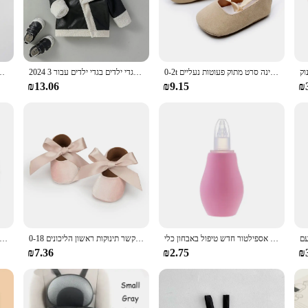
minds of children aged 0-3 years. These cards are not just a collection of pict
s paired with a corresponding word or phrase in both English and Hebrew, promot
 and interact with them in a variety of ways.
0-2t תינוקת נוחה תינוק לנער נעלי ריקוד בלרינה סרט מתוק פעוטות נעליים
2024 תינוקות בנים מעור שחור אופנה אופנה להפוך למטה צווארון מעילי עבה חם בגדי ילדים בגדי ילדים עבור 3m-3y
דיסני מיקי קריקטורה הדפסת חליפת בגדי ילדי ת Clothings סט מותג
ional tool that supports the Montessori method of learning. The cards are design
. They are perfect for parents and educators looking to introduce their children
₪13.06
₪9.15
₪
an early age.
also an excellent resource for daycare centers, preschools, and early childhood
tweight and easy to carry, making them perfect for on-the-go learning. Whether y
convenient.
חדש נולד סיליקון תינוק בטיחות אף שואב אבק יניקה ילדים שאיבת אספילטור חדש טיפול באבחון כלי
תינוקת נסיכת נעליים לפעוטות החלקה שטוח רך-בלעדי כותנה גומי עריסה יפה פרפר-קשר תינוקות ראשון הליכונים 0-18m
הצוואר עגלה התינוק כרית בנונית ראש בטיחות כרית מגן, התינוק עגלה תמיכה כרית, פרח ק
₪7.36
₪2.75
₪