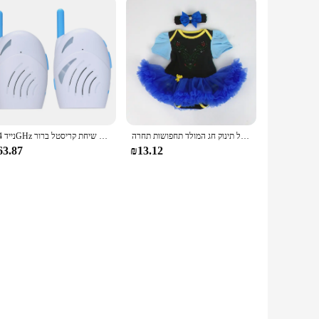
יילוד תינוקת בגדי תינוקות בגדי ילדים של תינוק חג המולד תחפושות תחרה Romper שמלת 1st יום הולדת תלבושת Bebe סרבל
נייד 2.4GHz אלחוטי דיגיטלי אודיו בייבי מוניטור שתי דרך שיחת קריסטל ברור Baby Cry גלאי רגיש שידור
63.87
₪13.12