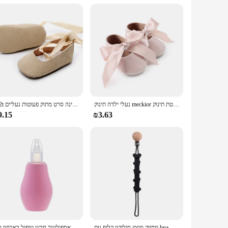
o teach basic concepts in a fun and interactive way. The
he cards are a valuable addition to any child's educational
נעלי ילדה תינוק meckior נעלי בלט, נעלי בית ללא החלקה שטוחים שטוחים רכים וכותנה-מיטת תינוק
0-2t תינוקת נוחה תינוק לנער נעלי ריקוד בלרינה סרט מתוק פעוטות נעליים
9.15
₪3.63
מחזיק מוצץ סיליקון קליפ עם bpa עיצוב אחד חינם, שרשרת מוצץ עם קליפ עבור צעצועים
חדש נולד סיליקון תינוק בטיחות אף שואב אבק יניקה ילדים שאיבת אספילטור חדש טיפול באבחון כלי