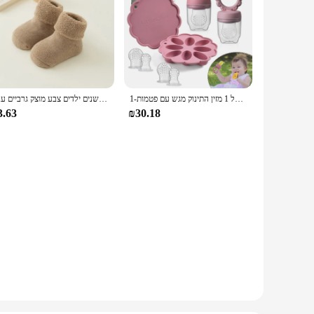
1-סט מזין פירות התינוק סט מזין ערכת גלידה עובש סיליקון 2 תבניות פוספריקל 1 מזין התינוק מגש עם פטמות
ילדים חורף קטיף לולאה גרביים קטיפה רירית בייבי גרביים 0-3 שנים ילדים צבע מוצק גרביים עבה
3.63
₪30.18