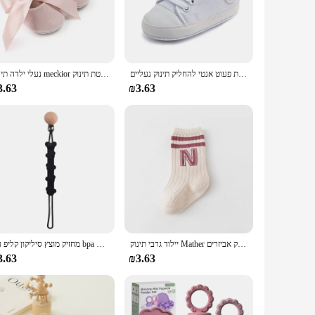
ures; they are a gateway to a world of learning and
ing bilingual learning. The cards are not only visually
תינוק בד קלאסי ספורט סניקרס יילוד תינוק בני בנות הדפסת כוכב ראשון הליכונים נעלי תינוקות פעוט אנטי להחליק תינוק נעליים
נעלי ילדה תינוק meckior נעלי בלט, נעלי בית ללא החלקה שטוחים שטוחים רכים וכותנה-מיטת תינוק
ed to help children develop their cognitive and motor skills,
 to basic concepts in a fun and engaging way. The cards are
3.63
₪3.63
 education programs. With a set of 36 double-sided cards,
ou're at home, in the car, or at a playdate, these cards
יילוד גרבי תינוק Mather ילדים גרביים חמוד בנות בני תינוקות תינוקות פעוט גרב ילדי כותנה רצפת גרבי תינוק אביזרים
מחזיק מוצץ סיליקון קליפ עם bpa עיצוב אחד חינם, שרשרת מוצץ עם קליפ עבור צעצועים
3.63
₪3.63