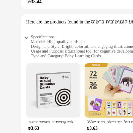
₪38.44
ע קוגניטיבית כרטיס
Here are the products found in the
Specifications:
Material: High-quality cardstock
Design and Style: Bright, colorful, and engaging illustration
Usage and Purpose: Educational tool for cognitive developm
Type and Category: Baby Learning Cards
Performance and Property: Durable and easy to handle
Quantity: Comes in sets, ideal for wholesale and retail vendo
Features:
**Enhancing Early Learning**
The Baby Learning Cards are an essential tool for parents an
attention of babies and toddlers, making learning an enjoyab
stimulate visual and tactile senses, promoting cognitive gro
**Versatile and Convenient**
These cards are not just educational tools but also versatile
כרטיסים שחורים ולבנים לגיל הרך לגירוי חזותי וקלפים קוגניטיביים לצעצועי תינוקות
available in sets, making them an ideal choice for wholesale
hand for educational playtime.
₪3.63
₪3.63