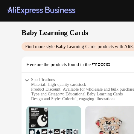
Baby Learning Cards
Find more style
Baby Learning Cards
products with AliE
מונטסורי
Here are the products found in the
Specifications:
Material: High-quality cardstock
Product Discount: Available for wholesale and bulk purchas
Type and Category: Educational Baby Learning Cards
Design and Style: Colorful, engaging illustrations
Usage and Purpose: Enhance cognitive and motor skills
Typical Adaptive Scenario: Suitable for children aged 0-3 ye
Shape or Size or Weight or Quantity: Each set includes 36 d
Features:
|Wholesale|Vendors|