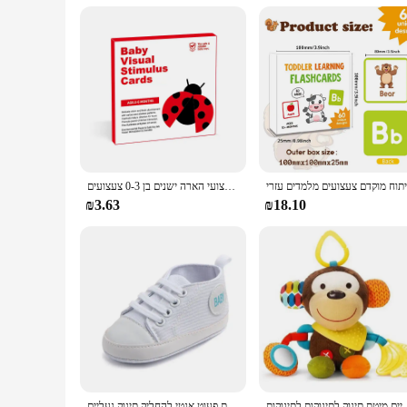
**Engaging and Educational**
Each set of Baby Learning Cards comes with a variety of them
cards are not only educational but also serve as a means of e
toolkit, fostering a love for learning from an early age.
גירוי חזותי תינוק אימון קוגנטיבי כרטיסים שחורים ולבנים עבור צעצועי הארה ישנים בן 0-3 צעצועים
₪3.63
₪18.10
חיים מיטת תינוק לתינוקות לתינוקות
תינוק בד קלאסי ספורט סניקרס יילוד תינוק בני בנות הדפסת כוכב ראשון הליכונים נעלי תינוקות פעוט אנטי להחליק תינוק נעליים