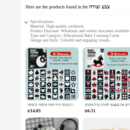
צבע וצורה
Here are the products found in the
Specifications:
Material: High-quality cardstock
Product Discount: Wholesale and vendor discounts available
Type and Category: Educational Baby Learning Cards
Design and Style: Colorful and engaging visuals
Usage and Purpose: Enhance cognitive development in infan
Typical Adaptive Scenario: Home, daycare, preschool settin
Shape or Size or Weight or Quantity: Compact and portable 
Features:
|Wholesale|Vendors|
**Engaging Visuals for Early Learning**
The Baby Learning Cards are meticulously designed to capture
learning fun and interactive. The cards are organized into var
learning; it's about creating joyful educational experiences th
**Versatile and Educational Tools**
יל מוקדם
צעצועים מונטסורי תינוק שחור כרטיסי פלאש לבן ניגודיות גבוהה גירוי חזותי קולטור כרטיסי collour צעצועים חינוך מוקדם לבני נונים
These cards are not just for playtime; they are an essential t
of settings, from home to daycare, and preschool. The cards a
₪14.03
₪6.51
games, matching exercises, or as part of a larger educationa
color and shape recognition.
**Adaptive and Engaging Learning Experience**