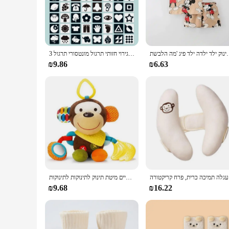
**Engaging Learning Experience**
Our Baby Learning Cards are designed to stimulate the young 
discovery. Each card features a unique illustration, which i
appealing but also tactile, ensuring that children can explore
**Educational Value**
ינוק אופנה תינוק ילד ילדה ילד פיג 'מה הלבשת
3 כדי 6 חודשים חזון הדק כרטיסים חינוכיים מוקדם אימון תינוקות גירוי חזותי תינוקות גירוי חזותי תרגול מונטסורי תרגול
These cards are more than just flashcards; they are an educat
as well as their understanding of shapes, colors, and objects
₪9.86
₪6.63
not only educational but also promote a love for learning at 
**Versatile and Convenient**
The Baby Learning Cards are not just for home use; they are 
the possibilities for learning are endless. The cards are ligh
provide an educational experience that is both versatile and 
ריקטורה
צעצועי תינוקות קטיף ממולא עגלה גלילה תולה בעלי חיים מיטת תינוק לתינוקות לתינוקות
₪9.68
₪16.22