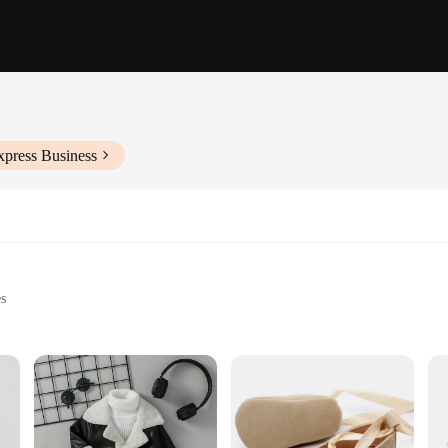
xpress Business
es
ars
ouble-sided cards