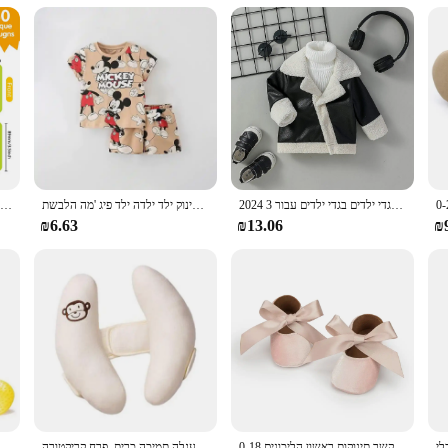
es, including animals, shapes, colors, and numbers. These cards are designed t
ntertainment, keeping children engaged and learning without even realizing it. T
2024 תינוקות בנים מעור שחור אופנה אופנה להפוך למטה צווארון מעילי עבה חם בגדי ילדים בגדי ילדים עבור 3m-3y
דיסני מיקי קריקטורה הדפסת חליפת בגדי ילדי תינוק אופנה תינוק ילד ילדה ילד פיג 'מה הלבשת Clothings סט מותג
פעוט לימוד פעוט כרטיסי פלאש אלף אותיות מילים כרטיסיות גן מונטסורי פיתוח מוקדם צעצועים מלמדים עזרי
₪6.63
₪13.06
₪
תינוקת נסיכת נעליים לפעוטות החלקה שטוח רך-בלעדי כותנה גומי עריסה יפה פרפר-קשר תינוקות ראשון הליכונים 0-18m
הצוואר עגלה התינוק כרית בנונית ראש בטיחות כרית מגן, התינוק עגלה תמיכה כרית, פרח קריקטורה
צעצועי תינוקות קטיף ממולא עגלה גלילה תולה בעלי 