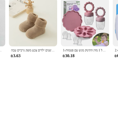
1-סט מזין פירות התינוק סט מזין ערכת גלידה עובש סיליקון 2 תבניות פוספריקל 1 מזין התינוק מגש עם פטמות
ילדים חורף קטיף לולאה גרביים קטיפה רירית בייבי גרביים 0-3 שנים ילדים צבע מוצק גרביים עבה
סגנון קוריאני בנות חדשות סתיו מתוק חמוד סרוג בובה צוואר
₪3.63
₪30.18
₪