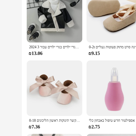
Understanding that every child learns at their own pace, these
independently. The cards are not just a one-time use item; t
With the Baby Learning Cards, you are investing in a produc
0-2t 
2024 תינוקות בנים מעור שחור אופנה אופנה להפוך למטה צווארון מעילי עבה חם בגדי ילדים בגדי ילדים עבור 3m-3y
₪13.06
₪9.15
חון כלי
תינוקת נסיכת נעליים לפעוטות החלקה שטוח רך-בלעדי כותנה גומי עריסה יפה פרפר-קשר תינוקות ראשון הליכונים 0-18m
₪7.36
₪2.75