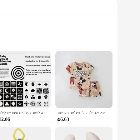
ng shapes that stimulate a baby's visual senses, making
structured and entertaining manner. This set is not just about
דיסני מיקי קריקטורה הדפסת חליפת בגדי ילדי תינוק אופנה תינוק ילד ילדה ילד פיג 'מה הלבשת Clothings סט מותג
צעצועים מונטסורי תינוק גירוי חזותי כרטיסי פלאש שחור ולבן ניגודיות גבוהה לימוד צעצועים חינוכיים לילדים
e development. They are versatile and can be used in a variety
n be used in a variety of activities, such as flashcard
12.06
₪6.63
 ensuring they have a strong foundation in the basics of