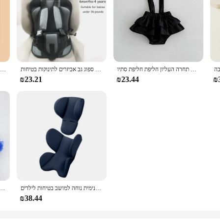
סגנון קוריאני בנות חדשות סתיו מתוק חמוד סרוג בובה צווארון שרוול ארוך חצאית חליפת תחרה העליון חליפת חליפת סתיו
בטיחות הילד בטיחות המכונית מחצלת תינוק העגלה מושב כרית תינוק כרית תינוק ספוג גב אביזרים לתינוקות בטיחות
קריקטורה קטיפה תינוק גרביים דוב חמוד צבע מוצק ירך גרב גבוהה עבור החורף התינוק עבות אלמוגים חמים
₪23.21
₪23.44
₪
כרית עגלת תינוק נושמת כרית פנימית נוחה למושב בטיחות לילדים
יילוד תינוקת בגדי תינוקות בגדי ילדים של תינוק חג  Romper שמלת 1st יום הולדת תלבושת Bebe סרבל
₪38.44