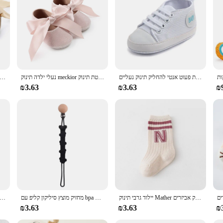
 cards are adaptable to different learning styles. They are perfect for individual
hey are durable enough to withstand the wear and tear of frequent use, ensuring
t that grows with your child, providing an engaging and adaptive learning expe
תינוק בד קלאסי ספורט סניקרס יילוד תינוק בני בנות הדפסת כוכב ראשון הליכונים נעלי תינוקות פעוט אנטי להחליק תינוק נעליים
נעלי ילדה תינוק meckior נעלי בלט, נעלי בית ללא החלקה שטוחים שטוחים רכים וכותנה-מיטת תינוק
תינוקת נוחה תינוק לנער נעלי ריקוד בלרינה סרט מתוק פעוטות נעליים
₪3.63
₪3.63
₪
יילוד גרבי תינוק Mather ילדים גרביים חמוד בנות בני תינוקות תינוקות פעוט גרב ילדי כותנה רצפת גרבי תינוק אביזרים
מחזיק מוצץ סיליקון קליפ עם bpa עיצוב אחד חינם, שרשרת מוצץ עם קליפ עבור צעצועים
חדש נולד סיליקון תינוק בטיחות אף שואב אבק יניקה ילדים שאיבת אספילטור חדש טיפול באב
₪3.63
₪3.63
₪