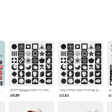
ts
gs
sets
 the attention of young minds. Each card features vibrant colors and captivati
ious categories, such as colors and shapes, to introduce essential concepts in a 
at foster a lifelong love for learning.
כרטיס גירוי חזותי עם כרטיס צעצוע שחור ולבן כרטיסים בצורת גירוי חזותי ניגודיות גבוהה
מונטסורי תינוק חזותי גירוי כרטיס צעצוע שחור לבן פלאש כרטיסי גבוהה ניגוד חזותי גירוי למידה צעצועים לילדים
מונטסורי 0-12 חודשים חזון תינוק לגירוי כרטיסי ניגודיות שחור ולבן מגרים את צעצועי למידה בג
ool for parents, educators, and caregivers seeking to enhance a child's cognitiv
re designed to be portable, making them perfect for on-the-go learning. They ca
₪9.89
₪3.63
₪
l curriculum. The Baby Learning Cards are an investment in your child's future,