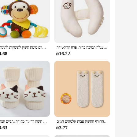
 or group activities, allowing children to learn together or
 that your child can continue to engage with them over time.
rience.
הצוואר עגלה התינוק כרית בנונית ראש בטיחות כרית מגן, התינוק עגלה תמיכה כרית, פרח קריקטורה
צעצועי תינוקות קטיף ממולא עגלה גלילה תולה בעלי חיים מיטת תינוק לתינוקות לתינוקות
9.68
₪16.22
קריקטורה קטיפה תינוק גרביים דוב חמוד צבע מוצק ירך גרב גבוהה עבור החורף התינוק עבות אלמוגים חמים
האביב תינוק גרביים חמוד קטיף קריקטורה תפאורה חתול רצפה גרביים תינוק תינוק רך נוח מקורה גרביים קצרים
3.63
₪3.77