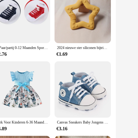
 the finest cotton, ensuring a soft and gentle touch against
ny baby's collection. Whether it's a cozy nap time or a
for swaddling, as a stroller cover, or even as a play mat. The
2 Paar/partij 0-12 Maanden Sport Baby Sokken
2024 nieuwe ster siliconen bijtring Food Grade hart baby tandjesspeeltje
a thoughtful gift for baby showers or as a set for vendors
2.76
€1.69
r a new parent, a vendor, or a supplier, this set is sure to
ques or online stores. The set's versatility and practicality
Jurk Voor Kinderen 6-36 Maanden Katoen Ruche Mouw Schattige Vlinder Bloemen Zomer Prinses Formele Jurken Ootd Voor Pasgeboren Baby Meisje
Canvas Sneakers Baby Jongens Meisjes Schoenen Eerste Wandelaars Baby Peuter Anti-Slip Zachte Zool Klassieke Pasgeboren Baby Schoenen 0-18 Maand
4.89
€3.16