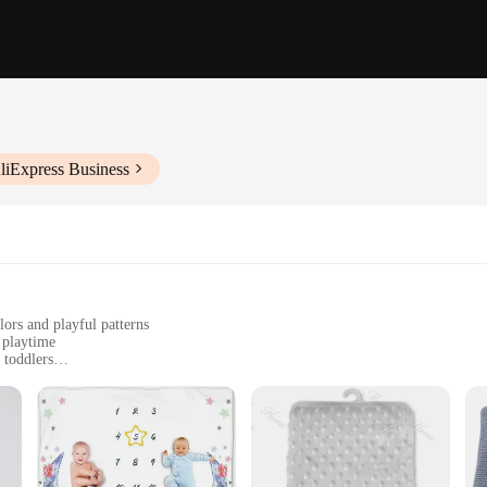
liExpress Business
ors and playful patterns
 playtime
 toddlers
r easy care
ies