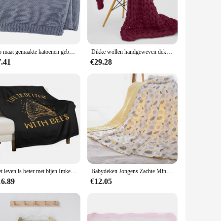
 is designed to provide a gentle touch and a cozy feel for
ket's generous size ensures that it can be used for
r seasons.
milies. The durable construction means that it can withstand
Op maat gemaakte katoenen gebreide deken, gepersonaliseerde geborduurde zachte deken voor babyjongens, ademende babydeken voor babyshower
Dikke wollen handgeweven dekens, wollen dekens, wollen gebreide dekens, dekens, pasgeboren fotografie rekwisieten, lente en herfst
 looking for a reliable product to offer your customers or a
7.41
€29.28
r baby's nursery. The accessories are designed to
as a swaddling blanket; it can also be used as a play mat or
mong both parents and babies.
Het leven is beter met bijen Imker Gooi Deken Bank Gooi Babydekens
Babydeken Jongens Zachte Minky Babydeken, Fleece Babymeisje Veiligheid Vos Deken Pluche Dot Peuter, Baby Pasgeboren Deken Woodlan
16.89
€12.05