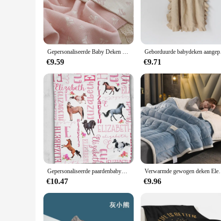
The Baby Beekeeper Blanket is not just a blanket; it's a comf
your baby. The beekeeper theme is not only visually appealing
swaddling, tummy time, or as a playful cover during diaper 
**Ease of Use and Maintenance**
Parents will appreciate the ease of use and maintenance of th
Gepersonaliseerde Baby Deken Herfst En Winter Baby Deken Multifunctionele Kinderen Katoenen Deken Baby Beddengoed Accessoires
Geborduurde babydeken
the wear and tear of daily use, ensuring that it remains a st
parent seeking a set of high-quality baby essentials, this blan
€9.59
€9.71
**Adaptable and Accessorized**
The Baby Beekeeper Blanket is not just a standalone item; it
complement the blanket's theme, making it a complete set for 
a cozy cover for your baby's stroller or car seat. With its a
Gepersonaliseerde paardenbabydeken - Gepersonaliseerde deken - Paardendeken - Gepersonaliseerde naamdeken - Paardenpony - Aangepaste naam
Verwarmde gewogen deken Elektrische deken voor volwassenen 
€10.47
€9.96