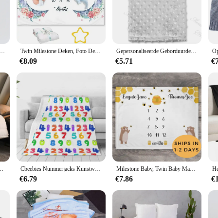
orting companion for your little one. Made from the softest cotton, this blanket
 but also serves as a delightful addition to your baby's nursery decor. The blan
changes. Its breathable fabric keeps your baby comfortable, even during warme
is baby blanket. It's machine washable, making it a practical choice for busy fa
 aangepaste naam kinderwagendeken pasgeboren baby shower feestcadeau kinderkamer middagdutje zachte dekens
Twin Milestone Deken, Foto Deken Aangepast, Gepersonaliseerde Baby Deken Meisje, Bloemen Milestone Deken, twin Baby Douche Gif
Gepersonaliseerde Geborduurde Naam Peuter Dekens Pasgeboren Baby Cadeau Kinderwagen Deken Op Maat Zachte En Warme Kinderkamer Deken
aple in your baby's wardrobe for a long time. Whether you're a wholesale vendor
ket is a perfect choice.
€8.09
€5.71
€
 comes as a set with matching accessories, providing a coordinated look for you
your baby's comfort and style. The blanket's versatility extends beyond its use 
daptable nature and charming design, this blanket is sure to become a favorite a
Zware worp met premium glazen kralen Gezellige zachte flanel verwarmingsinstellingen
Cbeebies Nummerjacks Kunstwerk Vier Seizoenen Comfortabele Warme Zachte Deken Cbeebies Nummerjacks Cbbc Kids Tv Kinderen Tv Brits
Milestone Baby, Twin Baby Maandelijkse Milestone Deken, Bee Deken, Beer Deken, Bloemen Thema Kwekerij, baby Shower Gift
€6.79
€7.86
€