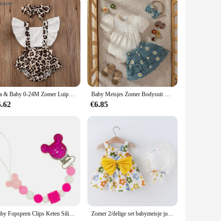
Ma & Baby 0-24M Zomer Luipaard Baby Meisje Romper Pasgeboren Baby Kleding Ruches Jumpsuit Overalls Leuke Kostuums
Baby Meisjes Zomer Bodysuit Met Korte Mouwen Met Strik & Print Daisy Rok Set Actief + Hoofdband 3 Stuks
5.62
€6.85
Baby Fopspeen Clips Keten Siliconen Kralen Bijtring Speelgoed Dummy Houder Fopspeenketting Cadeau
Zomer 2/delige set babymeisje jurk hoed meisje grote strik ontwerp bloemenprint prinsessenjurk over het hele lichaam