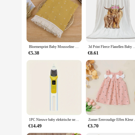
**Exceptional Comfort and Style**
The Baby Beekeeper Blanket is not just an ordinary baby blan
your baby's delicate skin. The adorable beekeeper theme adds
playful cuddle session, this blanket is designed to provide 
**Versatile and Practical for Everyday Use**
The Baby Beekeeper Blanket is not just about looks; it's also 
Bloemenprint Baby Mousseline Deken Pasgeboren Baby Accessoires Katoenen Swaddle Wrap Zachte Luiers Voor Pasgeboren Bed Cover Quilt Manta
3d Print Fleece Flanellen Baby Deken Bruine Koe Baby Deken Hoogland Kwalite
matching hat adds an extra layer of cuteness and complements
and suppliers looking to stock up on baby essentials.
€5.38
€8.61
**A Gift That's Both Heartwarming and Practical**
Looking for a gift that's both heartwarming and practical? Th
be a hit. The wholesale availability ensures that you can stoc
make it a gift that's sure to be cherished by both parents and 
1PC Nieuwe baby elektrische neuszuiger oplaadversie pasgeboren baby neuszuiger om neusverstopping te voorkomen.
Zomer Eenvoudige Effen Kleur B
€14.49
€3.70