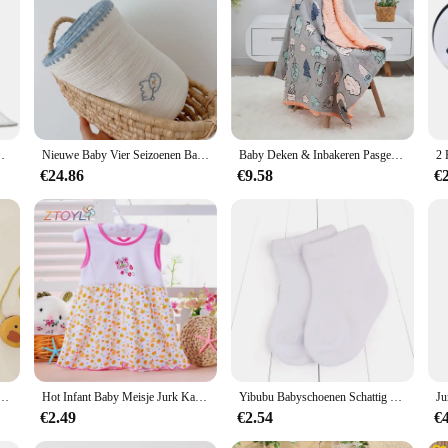
ket; it's a wholesome package of comfort and style. The blanket is crafted from
 a touch of whimsy to your baby's nursery, making it a delightful addition to a
warmth and comfort, making it an essential item for any new parent.
about practicality. The generous size of the blanket ensures that it can be used 
it Super Zacht Warm Lichtgewicht Bed Dekens & Inbakeren
Nieuwe Baby Vier Seizoenen Baby Deken Geborduurd Puppy Katoenen Gaas Kinder Dutje Deken Sjaal
Baby Deken & Inbakeren Pasgeboren Thermische Zachte Fleece Deken Effen Beddengoed Set Katoenen Dekbed
 the blanket's design. This set is not only perfect for newborns but also makes 
€24.86
€9.58
€
e Baby Beekeeper Blanket set is the perfect choice. Whether you're purchasing fo
k up on these adorable blankets for sale, making it an ideal choice for baby bouti
babies alike.
loem Baby Meisje Jurk Mouwloze Strik Kinderen Kleding Dun Ademend 0 Tot 3 Jaar Oude Peuter
Hot Infant Baby Meisje Jurk Katoen Regelmatige Mouwloze Jurken Casual Kleding 0-24 M Voor Zomer
Yibubu Babyschoenen Schattig Rooster Ontwerp Indoor Sofft Zolen Antislip Peuter Schoenen Het Rooster Ontwerp Is Eenvoudig En Stijlvol 2486
€2.49
€2.54
€