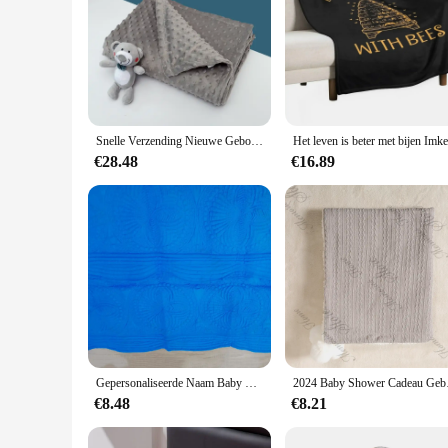
Snelle Verzending Nieuwe Geboren Gift Polka Dot Zachte Fleece Minky Baby Deken Met Pluche Speelgoed
€28.48
€16.89
Gepersonaliseerde Naam Baby Girl Baby Boy 'S Baby Shower Party Cadeau Deken Aangepaste Naam Baby Outdoor Kinderwagen Slaapdekens
2024 Baby Shower Cad
€8.48
€8.21