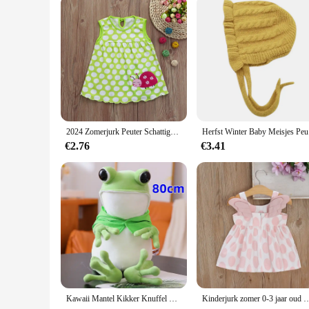
2024 Zomerjurk Peuter Schattige Baby Katoenen Bloem Kinderen Dot Gestreepte T-Shirt Vest Roupa Infantil Menina
Herfst Wi
€2.76
€3.41
Kawaii Mantel Kikker Knuffel Zacht Knuffel Dier Mooie Hoed Grote Ogen Anime Pop Baby Knuffel Kussen Kinderen Jongen Verjaardagscadeaus
Kinderjurk zomer 0-3 jaar oud meisje baby rugvleugels vol bedru