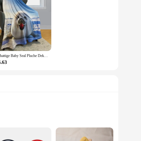
Schattige Baby Seal Pluche Deken Zee Dierenprint Superzachte Gooi Dekens voor Bank Bed Seal Cadeaus voor Seal Lovers
6.63