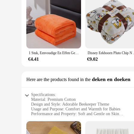
1 Stuk, Eenvoudige En Effen Gekleurde Pluche Deken, Multifunctionele Farley Pluche Dekenhoes, Verdikt En Warm
Disney Eekhoorn Pluto Chip N Dal
€4.41
€9.02
deken en doeken
Here are the products found in the
Specifications:
Material: Premium Cotton
Design and Style: Adorable Beekeeper Theme
Usage and Purpose: Comfort and Warmth for Babies
Performance and Property: Soft and Gentle on Skin
Shape or Size: Generously Sized for Snug Fits
Parts and Accessories: Comes with Matching Hat
Features: