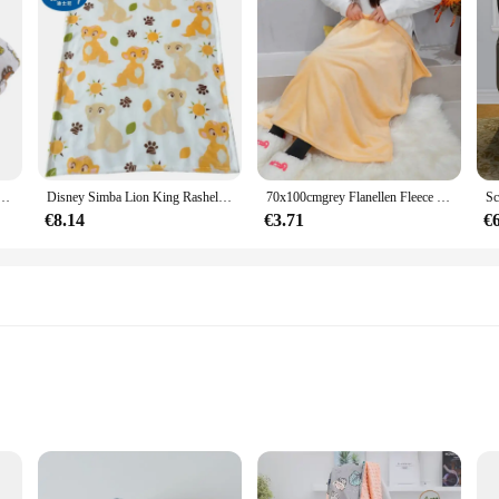
e Zachte Pluizige Deken Cartoon Schattige Pluche Deken voor Kinderen Woonkamer Babybeddengoed Gooi
Disney Simba Lion King Rashel Deken Gooi voor Baby Meisjes Jongens 75x95 cm Hond Kat Dier Deken Gooi baby deken kids geschenken
70x100cmgrey Flanellen Fleece Deken Volwassen Kinderen Zacht Warm Gooi Bed Covers Eenvoudige Effen Kleur Sofa Ademende Spreien
€8.14
€3.71
€