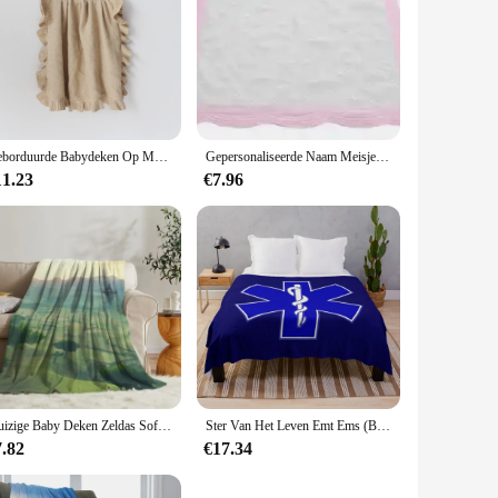
Geborduurde Babydeken Op Maat Gemaakte Kinderwagen Deken Pasgeboren Baby Shower Party Kinderkamer Middagdutje Zachte Dekens
Gepersonaliseerde Naam Meisjes Zachte Katoenen Deken Baby Shower Geschenken Slaapdeken Custom Borduurwerk Baby Outdoor Kinderwagen Deken
11.23
€7.96
Pluizige Baby Deken Zeldas Sofa Kamp Dutje Sprei Gezellig Flanellen Deken Fleece Thuis Textiel Verjaardagscadeau Deken Slaapkamer Decor
Ster Van Het Leven Emt Ems (Blauw) Gooien Deken Bed Geruit Quilt Pluche Gewogen Zachte Grote Dekens
7.82
€17.34