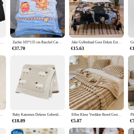
Het leven is beter met bijen Imker Gooi deken Luxe merk voor bank Dunne luxe babydekens
Zachte 105*135 cm Raschel Cartoon Deken voor Kinderen Kinderen Enfant Dikke Warme Winter Baby Deken Gooi Cover pluche Quilt cobertors
Jake Gyllenhaal Gooi Deken Extra Grote Gooi Babydekens
€37.70
€15.63
€
eau Gebreide Zachte Deken Gepersonaliseerde Naam Kinder Lamsdeken Custom Geborduurde Kinderwagen Deken
Baby Katoenen Dekens Gebreide Pasgeboren Jongens Meisjes Kinderwagen Kinderkamer Swaddle Wrap Knuffel Quilts 90*70Cm Baby Peuter Ontvangstmat
Effen Kleur Verdikte Breed Gestreepte Multifunctionele Deken, Kan Worden Gebruikt Als Bedlaken Deken, Dutje Deken, Dierendeken
€18.89
€5.87
€