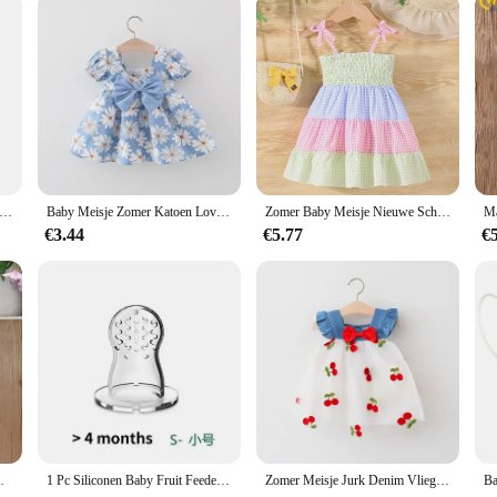
nter Baby Meisjes Peuter Effen Print Hoeden Met Ruche Design Casual Caps Hoofddeksels Peuter Zonnehoed
Baby Meisje Zomer Katoen Love Print Strik Kleine Vierkante Hals Jurk Meisje Koreaanse Mode Bubble Mouw Feestjurk
Zomer Baby Meisje Nieuwe Schattige Lieve Reis Vakantie Stijl Sub Kleur Patchwork Strik Bandje Jurk Ademende Coole Casual Jurk
€3.44
€5.77
€
kte hangende riem prinsessenjurk
1 Pc Siliconen Baby Fruit Feeder Met Cover Babyuitsteeksel Vers Voedsel Groente Supplement Fopspeen Knabbel Voeden Tandjes Fopspeen
Zomer Meisje Jurk Denim Vlieg Mouwen Strik Schattige Kersenkleurige Mesh Prinsessenjurk Geschikt Voor Baby 'S Van 0-3 Jaar