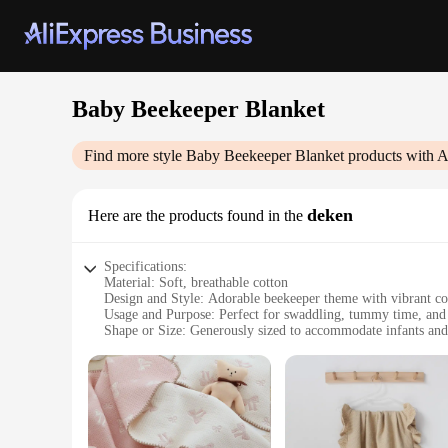
Baby Beekeeper Blanket
Find more style
Baby Beekeeper Blanket
products with A
deken
Here are the products found in the
Specifications:
Material: Soft, breathable cotton
Design and Style: Adorable beekeeper theme with vibrant col
Usage and Purpose: Perfect for swaddling, tummy time, and
Shape or Size: Generously sized to accommodate infants and
Performance and Property: Durable and machine washable fo
Parts and Accessories: Comes as a set with matching accessor
Features:
|Vendors|
**Comfort and Safety for Your Little One**