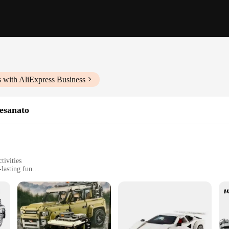
 with AliExpress Business
esanato
tivities
lasting fun
imaginative play
ADES collection, where each piece is a testament to the artisanal excellence 