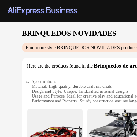
BRINQUEDOS NOVIDADES
Find more style
BRINQUEDOS NOVIDADES
products
Brinquedos de art
Here are the products found in the
Specifications:
Material: High-quality, durable craft materials
Design and Style: Unique, handcrafted artisanal designs
Usage and Purpose: Ideal for creative play and educational ac
Performance and Property: Sturdy construction ensures long-
Parts and Accessories: Includes a variety of components for 
Applicable People: Suitable for children and collectors alike
Features:
**Captivating Craftsmanship**
Step into a world of enchantment with the BRINQUEDOS NOVID