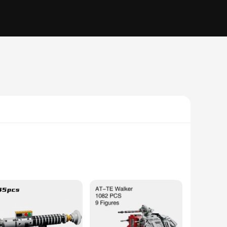
of its creators. These handcrafted toys are not just