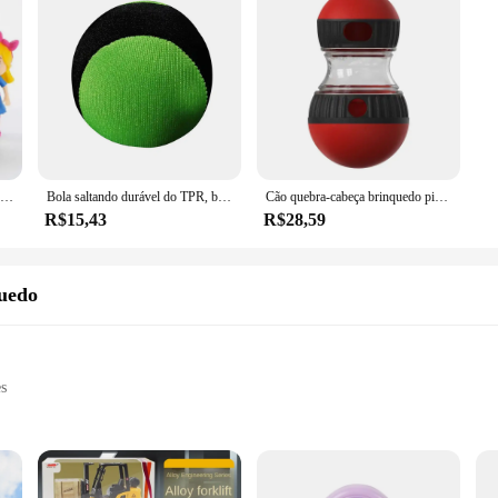
9 pçs/lote Goldie Urso Cachinhos Dourados e os Três Ursos Big bad wolf Little Red Riding Hood Conto De Fadas Floresta Amigos Figura Brinquedos
Bola saltando durável do TPR, brinquedo elástico do jogo, surf de água, esportes de praia, macio, 5.5cm
Cão quebra-cabeça brinquedo pista elíptica rolamento aumentar inteligência bola com vazamento de alimentos desenvolver bons hábitos durável brinquedos interativos para animais de estimação
R$15,43
R$28,59
quedo
es
y
for sale