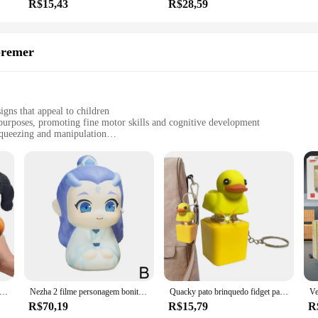
R$15,43
R$28,59
premer
igns that appeal to children
purposes, promoting fine motor skills and cognitive development
squeezing and manipulation
ng long-lasting playtime
shapes and sizes for a variety of play scenarios
ightful addition to any child's playtime. These wholesale toys are not only
olors and diverse shapes of these toys capture the imagination, making them per
ed to enhance children's cognitive development and fine motor skills.
uilt to withstand the rigors of active play. The robust construction ensures that
educators can rest assured that these toys are safe for children, making them a
edo Macaco KONG Gorila Estica Esmaga Fidget Toys Antiestresse Apertar
Nezha 2 filme personagem bonito brinquedo boneca silicone macio lento rebote alívio do estresse brinquedo estilo chinês personagem dos desenhos animados desktop ornam
Quacky pato brinquedo fidget pato quacking teclado botão brinquedos sensoriais alívio do estresse keycaps que quack teclado clicker
R$70,19
R$15,79
R
me with a variety of shapes and sizes, offering endless possibilities for cr