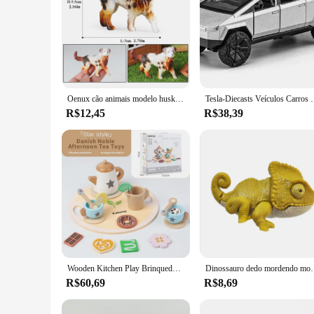
Oenux cão animais modelo husky pug pomeranian rottweiler chihuahua figura de ação filhote de cachorro estatuetas pvc bonito coleção brinquedo presente do miúdo
Tesla-Diecasts Veículos Carros De Brinquedo Para Crianças, Lu
R$12,45
R$38,39
Wooden Kitchen Play Brinquedos para Crianças, Simulação Tea Set, Chá da Tarde, Jogos de Atividades, Finja Brincar, Acessórios Cozinha
Dinossauro dedo mordendo modelo brinquedos para cri
R$60,69
R$8,69