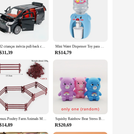
afted from high-quality, durable plastic, ensuring that
ytime an enjoyable and educational experience. Whether it's a
a casual game in the backyard or a more organized sports
e groups and skill levels, ensuring that every child can find a
1:32 crianças inércia pull-back carro brinquedo com iluminação simulação de som modelo de carro comercial menino presente carro de brinquedo crianças presente do feriado
Mini Water Dispenser Toy para crianças, desenhos animados bonitos, suco, leite, bebedouro, fingir brincar, brinquedos de cozinha para meninos e meninas, presente
$31,39
R$14,79
asy maintenance. Parents and educators will appreciate
e, making them a perfect choice for families on the go. The
.
Oenux-Poultry Farm Animals Model Simulation, porco, porco, porca, porco-espinho, javali, Action Figures, estatueta, Lovely, Educational Kids Toy
Squishy Rainbow Bear Stress Balls, Bola de massa elástica, Fidget Toy, Animal Squeeze Ball para crianças e adultos, Soft Squish Ball
$14,89
R$20,69