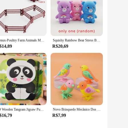
Oenux-Poultry Farm Animals Model Simulation, porco, porco, porca, porco-espinho, javali, Action Figures, estatueta, Lovely, Educational Kids Toy
Squishy Rainbow Bear Stress Balls, Bola de massa elástica, Fidget Toy, Animal Squeeze Ball para crianças e adultos, Soft Squish Ball
$14,89
R$20,69
3D Wooden Tangram Jigsaw Puzzles para criança, Hand Grab Boards, Desenhos animados, Veículo, Animais, Brinquedos educativos, Brinquedos para bebês
Novo Brinquedo Mecânico Dos Desenhos Animados das Crianças Enrolamento Criativo Jumping Little Magpie Pássaro Puzzle Pequeno Animal Presente Do Bebê
$16,79
R$7,99