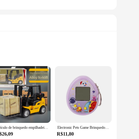
 fun but also educational, providing a stimulating
fect for both individual play and group activities. Whether
 they can withstand the enthusiastic squeezing and
n ideal choice for wholesale vendors and suppliers looking to
Veículo de brinquedo empilhadeira, Mini carro de engenharia, Brinquedo infantil interativo
Electronic Pets Game Brinquedos, Virtual, Tamagotchi, Original Digital Animals, Mini Screen Game Machine, Chaveiro, Brinquedos infantis
$26,09
R$11,80
eative play. These toys are not just for squeezing; they