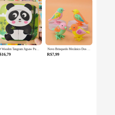
3D Wooden Tangram Jigsaw Puzzles para criança, Hand Grab Boards, Desenhos animados, Veículo, Animais, Brinquedos educativos, Brinquedos para bebês
Novo Brinquedo Mecânico Dos Desenhos Animados das Crianças Enrolamento Criativo Jumping Little Magpie Pássaro Puzzle Pequeno Animal Presente Do Bebê
$16,79
R$7,99