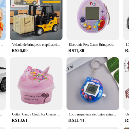
 to not only entertain but also educate children. Each set is meticulously cr
nd engaging designs are sure to capture the imagination of children, making pla
re perfect for enhancing motor skills and hand-eye coordination.
aptable, making them suitable for a variety of play scenarios. Whether it's 
usive play experience. The assorted sets available for sale cater to different ag
 portátil de 5 peças com lançamentos de espuma de 4 peças, lançamentos de até 50 pés, brinquedos divertidos ao ar livre para meninos e meninas presentes
Veículo de brinquedo empilhadeira, Mini carro de engenharia, Brinquedo infantil interativo
Electronic Pets Game Brinquedos, Virtual, Tamagotchi, Original Digital Animals, Mini Screen Game Machine, Chaveiro, Brinquedos infantis
R$26,09
R$11,80
R
ty, the BRINQUEDOS NOVIDADES sports toys are designed for quick setup and e
he action. The toys are also lightweight, making them easy to transport and stor
tand the rigors of active play, providing long-lasting entertainment for children
z De Som, Camionete, Modelo De Carro De Liga, Presente De Natal Do Miúdo, Menino, 1:36
Cotton Candy Cloud Ice Creamcone, Redemoinho de Lodo, Brinquedo de Argila Perfumada, 60ml
1pc transparente eletrônico animais de estimação tamagotchi nostálgico 168 animais de estimação em um virtual cyber digital nostálgico brinquedos engraçados pixel jogo engraçado
R$13,61
R$11,44
R