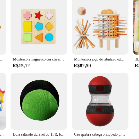
anças, dinossauro jurássico Triceratops, tiranossauro, presente criativo
Montessori magnético cor classificação jogos labirinto placa caneta movendo grânulo jogos de controle de madeira sensorial jogar brinquedos educativos para crianças
Montessori jogo de tabuleiro educativo para o bebê, brinquedos sensoriais, habilidades motoras finas, contando varas, para 3 + anos de idade
R$15,12
R$82,59
R
9 pçs/lote Goldie Urso Cachinhos Dourados e os Três Ursos Big bad wolf Little Red Riding Hood Conto De Fadas Floresta Amigos Figura Brinquedos
Bola saltando durável do TPR, brinquedo elástico do jogo, surf de água, esportes de praia, macio, 5.5cm
Cão quebra-cabeça brinquedo pista elíptica rolamento aumentar inteligência bola com vazamento de alimentos desenvolver bons hábitos durável brinquedos interativos para animais de estimação