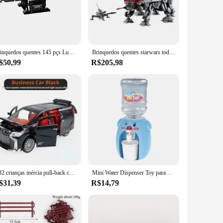
 that every set is a treasure trove of whimsy and wonder,
nt and fine motor skills. The variety of components included
Brinquedos quentes 145 pçs Lukeskywalker sabre de luz decoração para casa modelo 40730 tijolos blocos de construção espaço guerras conjuntos adultos brinquedos presentes
Brinquedos quentes starwars todo terreno atuador tático em-te com 75337 modelo kit de construção tijolos de travamento automático aniversário presente de natal
ther it's a cozy tea party for dolls or a daring rescue mission
$50,99
R$205,98
liers looking to offer a diverse range of products to their
you're looking to add a touch of whimsy to your store's
1:32 crianças inércia pull-back carro brinquedo com iluminação simulação de som modelo de carro comercial menino presente carro de brinquedo crianças presente do feriado
Mini Water Dispenser Toy para crianças, desenhos animados bonitos, suco, leite, bebedouro, fingir brincar, brinquedos de cozinha para meninos e meninas, presente
$31,39
R$14,79