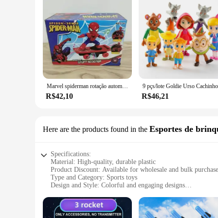
Marvel spiderman rotação automática flip skate de controle remoto carro acústico-óptico música elétrica dublê scooters brinquedo presente
R$42,10
R$46,21
Esportes de brin
Here are the products found in the
Specifications:
Material: High-quality, durable plastic
Product Discount: Available for wholesale and bulk purchas
Type and Category: Sports toys
Design and Style: Colorful and engaging designs
Usage and Purpose: Encourages physical activity and play
Typical Adaptive Scenario: Ideal for indoor and outdoor pla
Shape or Size or Weight or Quantity: Assorted sets available 