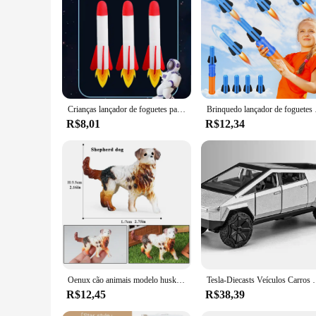
Features:
**Engaging and Educational Playtime**
The BRINQUEDOS NOVIDADES sports toy collection is designed
they can withstand the rigors of active play. The colorful a
basketball hoop, soccer goal, or a baseball set, these toys a
**Versatile and Adaptable Play**
The BRINQUEDOS NOVIDADES sports toys are versatile and ad
event, these toys are designed to provide an engaging and incl
Crianças lançador de foguetes passo bomba potência ar pressionado stomp ao ar livre jogos da família skyrocket presentes aniversário brinquedos esportivos para crianças
Brinquedo lançador de foguetes
toy that suits their abilities and interests.
R$8,01
R$12,34
**Ease of Use and Maintenance**
With easy-to-assemble components and a focus on simplici
the hassle-free setup, allowing children to jump right into t
durable plastic construction ensures that these toys can withs
Oenux cão animais modelo husky pug pomeranian rottweiler chihuahua figura de ação filhote de cachorro estatuetas pvc bonito coleção brinquedo presente do miúdo
Tesla-Diecasts Veículos Carros De Brinquedo Para Crianças, Lu
R$12,45
R$38,39