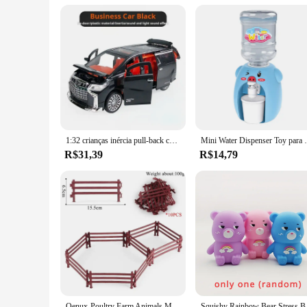
can also be used to stack, sort, and create imaginative scenar
them a valuable addition to any collection of toys for sale.
1:32 crianças inércia pull-back carro brinquedo com iluminação simulação de som modelo de carro comercial menino presente carro de brinquedo crianças presente do feriado
Mini Water Dispenser Toy para crianças, desenhos anim
R$31,39
R$14,79
Oenux-Poultry Farm Animals Model Simulation, porco, porco, porca, porco-espinho, javali, Action Figures, estatueta, Lovely, Educational Kids Toy
Squishy Rainbow Bear S