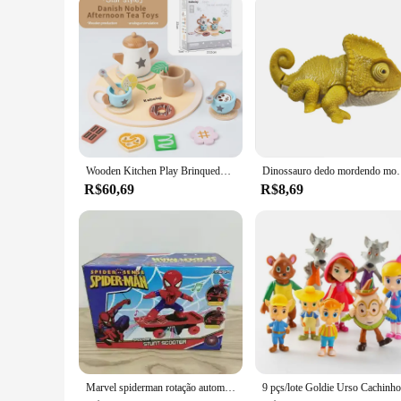
Wooden Kitchen Play Brinquedos para Crianças, Simulação Tea Set, Chá da Tarde, Jogos de Atividades, Finja Brincar, Acessórios Cozinha
Dinossauro dedo mordendo modelo brinquedos para cri
R$60,69
R$8,69
Marvel spiderman rotação automática flip skate de controle remoto carro acústico-óptico música elétrica dublê scooters brinquedo presente