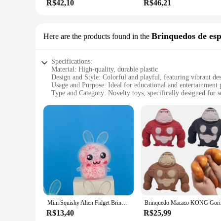
R$42,10
R$46,21
Brinquedos de es
Here are the products found in the
Specifications:
Material: High-quality, durable plastic
Design and Style: Colorful and playful, featuring vibrant des
Usage and Purpose: Ideal for educational and entertainment 
Type and Category: Novelty toys, specifically designed for 
Performance and Property: Resistant to wear and tear, ensuri
Parts and Accessories: Comes as a set, complete with various 
Features:
**Engaging Playtime for All Ages**
The BRINQUEDOS NOVIDADES Brinquedos de espremer are a del
environment for children to explore and learn. The vibrant c
it's at home or in a classroom setting, these toys are design
**Durable and Safe Play**
Crafted from high-quality, non-toxic plastic, these toys are b
manipulation that comes with every child's play. Parents and 
provide safe, engaging play options for their customers.
Mini Squishy Alien Fidget Brinquedos, Coelho Squeeze Toy, Stress Relief Toy para favores de festa, Engraçado Espaço Exterior Criatura Bolas, 1 Pc, 6 Pcs
Brinqu
**Versatile and Fun**
R$13,40
R$25,99
The sets of BRINQUEDOS NOVIDADES Brinquedos de espremer co