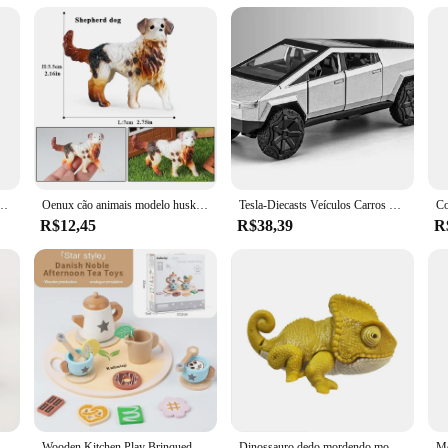
ios. Whether it's for individual play or as part of a larger collection, these toy
ados bonitos, suco, leite, bebedouro, fingir brincar, brinquedos de cozinha para meninos e meninas, presente
Oenux cão animais modelo husky pug pomeranian rottweiler chihuahua figura de ação filhote de cachorro estatuetas pvc bonito coleção brinquedo presente do miúdo
Tesla-Diecasts Veículos Carros De Brinquedo Para Crianças, Luz De Som, Camionete, Modelo De Carro De Liga, Presente De Natal Do Miúdo, Menino, 1:36
R$12,45
R$38,39
R
tress Balls, Bola de massa elástica, Fidget Toy, Animal Squeeze Ball para crianças e adultos, Soft Squish Ball
Wooden Kitchen Play Brinquedos para Crianças, Simulação Tea Set, Chá da Tarde, Jogos de Atividades, Finja Brincar, Acessórios Cozinha
Dinossauro dedo mordendo modelo brinquedos para crianças, dinossauro jurássico Triceratops, tiranossauro, presente criativo