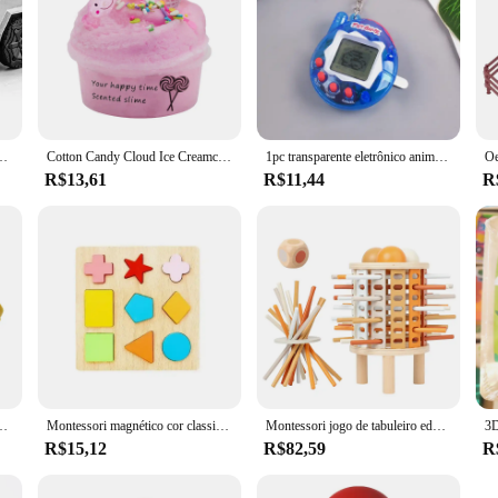
z De Som, Camionete, Modelo De Carro De Liga, Presente De Natal Do Miúdo, Menino, 1:36
Cotton Candy Cloud Ice Creamcone, Redemoinho de Lodo, Brinquedo de Argila Perfumada, 60ml
1pc transparente eletrônico animais de estimação tamagotchi nostálgico 168 animais de estimação em um virtual cyber digital nostálgico brinquedos engraçados pixel jogo engraçado
R$13,61
R$11,44
R
anças, dinossauro jurássico Triceratops, tiranossauro, presente criativo
Montessori magnético cor classificação jogos labirinto placa caneta movendo grânulo jogos de controle de madeira sensorial jogar brinquedos educativos para crianças
Montessori jogo de tabuleiro educativo para o bebê, brinquedos sensoriais, habilidades motoras finas, contando varas, para 3 + anos de idade
R$15,12
R$82,59
R