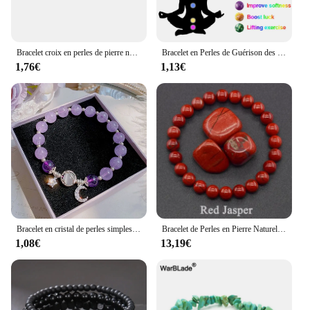
Bracelet croix en perles de pierre naturelle pour hommes et femmes, bijoux de méditation Onyx, yoga, lave, turquoise
Bracelet en Perles de Guérison des 7 Chakras pour Homme et Femme, Pierres de Lave Naturelles, Œil de Tigre, Bijoux de Yoga Sains, 8mm
1,76€
1,13€
Bracelet en cristal de perles simples pour femmes et filles, fleur ins coréenne, plume de renard, bracelets à pampilles, cadeaux de bijoux pour meilleur ami, nouveau, 2024
Bracelet de Perles en Pierre Naturelle pour Femme, Bijou en Œil de Tigre, Quartz, Lave, Épidote, Zoisite, 8mm
1,08€
13,19€