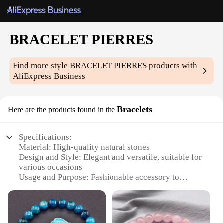
BRACELET PIERRES
Find more style
BRACELET PIERRES
products with
AliExpress Business
Bracelets
Here are the products found in the
Specifications:
Material: High-quality natural stones
Design and Style: Elegant and versatile, suitable for
various occasions
Usage and Purpose: Fashionable accessory to
complement any outfit
Performance and Property: Durable and long-lasting
Shape or Size or Weight or Quantity: Available in
sets or individually