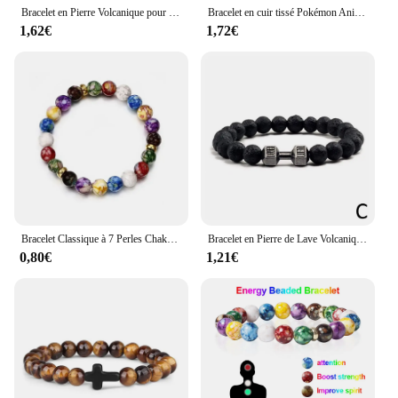
Bracelet en Pierre Volcanique pour Homme, Perles en Bois de Lave, Bouddha Tibétain, Bijoux, Cadeau, Nouvelle Collection
Bracelet en cuir tissé Pokémon Anime Mega Stone Snap, cabochon en verre, bracelet réglable, cadeau bijoux pour femmes et enfants, 18mm
1,62€
1,72€
Bracelet Classique à 7 Perles Chakra en Pierre Naturelle, Corde Noire Tressée, Yoga, Reiki, Équilibre de Guérison, Cadeaux de Méditation
Bracelet en Pierre de Lave Volcanique Noire Naturelle pour Femme, Haltère, 256 Perles, Fitness, Bijoux
0,80€
1,21€