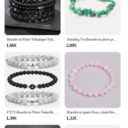
Bracelet en Pierre Volcanique Noire pour Homme, 4 Pièces/Ensemble, Perles en Bois, Multicouche, artificiel astique, Bijoux pour Couple et Amis
Alanding Yst-Bracelet en pierre précieuse naturelle pour femme, perles de puce commandées irrégulières, bracelets à quartz, bracelet en cristal, pépites
1,66€
2,09€
FTCY-Bracelet en Pierre Naturelle avec 26 Lettres pour Homme et Femme, Initiales Personnalisées, Mode, Perles, Bijoux à la Main pour Couple, Cadeaux
Bracelet en quartz Rose, cristal Rose, perles de pierre naturelle, Bracelets de Madagascar, perle ronde, extensible, amoureux de la guérison, cadeau pour femmes
1,39€
1,32€