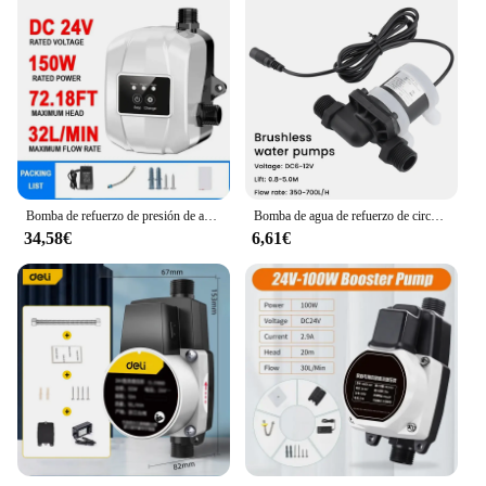
Bomba de refuerzo de presión de agua para el hogar, dispositivo de recirculación de agua silenciosa, 24V
Bomba de agua de refuerzo de circulación ajustable, calentador de agua de CC de JT-750, 6V, 8V, 12V, 24V, bomba de refuerzo de calefacción de piso de Ducha
34,58€
6,61€