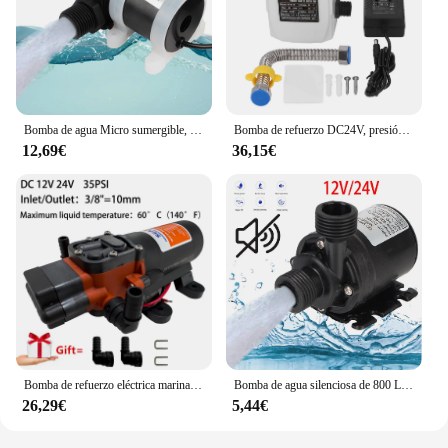
Bomba de agua Micro sumergible, Motor Solar sin escobillas, calentador de agua, ducha, calefacción de suelo, bomba de refuerzo, DC 12V, 24V
Bomba de refuerzo DC24V, presión de agua automática, elevación alta, 180W, para fregadero de cocina, ducha, enchufe europeo AC100-240V
12,69€
36,15€
Bomba de refuerzo eléctrica marina en miniatura, autocebante de diafragma, ducha Solar, lavado de coches, inodoro, bombeo RV, 35PSI, DC 12V, 24V
Bomba de agua silenciosa de 800 L/h, bomba de refuerzo de circulación a prueba de agua Ip68, suministros de baño ecológicos, ahorro de energía
26,29€
5,44€