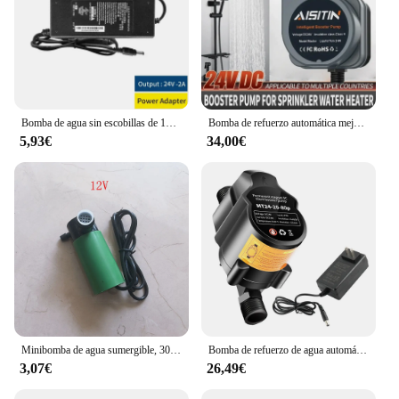
Bomba de agua sin escobillas de 12V y 24V CC, calentador de agua Solar con rosca de 4 puntos silencioso, bomba de refuerzo de calefacción de suelo y ducha, IP68
Bomba de refuerzo automática mejorada, bomba de agua sin escobillas de 180W y 24V, calentador de agua para ducha de casa, bomba silenciosa de presión de agua añadida, novedad de 2024
5,93€
34,00€
Minibomba de agua sumergible, 30W, 12V, 220V, máquina de perforación y ranurado para estanques, duchas, peceras y fuentes
Bomba de refuerzo de agua automática, bomba de agua sin escobillas de 24V, bomba de refuerzo de ducha para el hogar, presión de agua añadida, bomba silenciosa
3,07€
26,49€