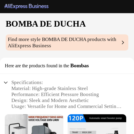
BOMBA DE DUCHA
Find more style
BOMBA DE DUCHA
products with
AliExpress Business
Bombas
Here are the products found in the
Specifications:
Material: High-grade Stainless Steel
Performance: Efficient Pressure Boosting
Design: Sleek and Modern Aesthetic
Usage: Versatile for Home and Commercial Settings
Category: Bathroom Accessories
Type: Pressure-Enhancing Shower Pump
Features: