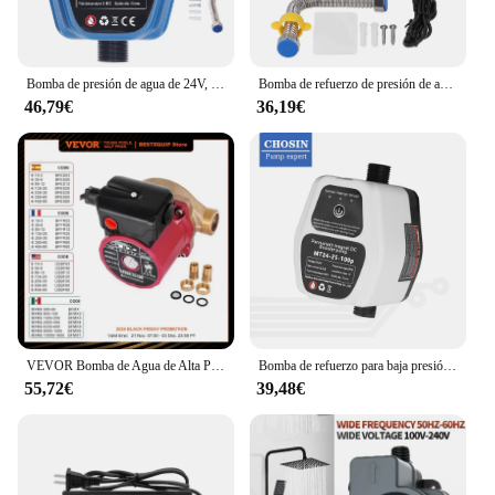
Bomba de presión de agua de 24V, 4,2 a, 100W, 24V, 25L, IP56, detección inteligente, automática
Bomba de refuerzo de presión de agua de alto elevación 180W para fregadero de cocina ducha DC24V enchufe de la UE
46,79€
36,19€
VEVOR Bomba de Agua de Alta Presión Flujo de 50 L/ min, Bomba de Refuerzo 220 V 50 Hz, Bomba de Agua de Diafragma de 6 m, Bomba de Agua de Refuerzo Silenciosa de 3 Velocidades para Aire Acondicionado
Bomba de refuerzo para baja presión de agua, calentador de agua automático, ducha, inodoro, 100W
55,72€
39,48€