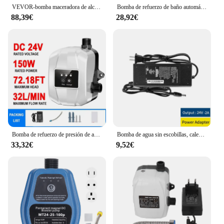
VEVOR-bomba maceradora de alcantarillado, sumidero con 3 entradas de agua para inodoro, ducha, bañera, máquina de eliminación de aguas residuales
Bomba de refuerzo de baño automática, 240W, 24V, IP56, impermeable, controlador de presión de grifo de ducha, calentador de agua doméstico, aumento de frío
88,39€
28,92€
Bomba de refuerzo de presión de agua para el hogar, dispositivo de recirculación de agua silenciosa, 150W, 24V
Bomba de agua sin escobillas, calentador de agua Solar de 4 puntos de rosca, súper silencioso, Ciclo de ducha, IP68, CC de 12V y 24V
33,32€
9,52€