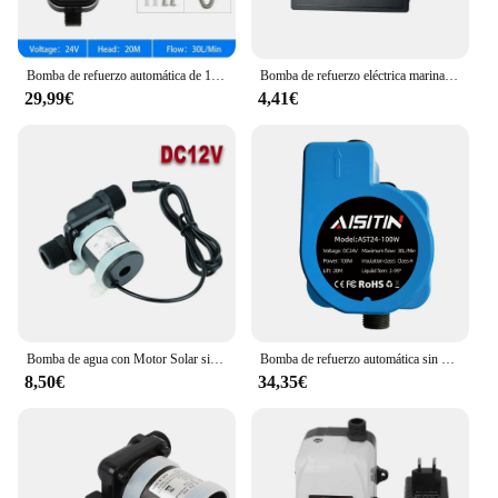
Bomba de refuerzo automática de 100/240W, 24V, para grifo de ducha, controlador de presión de bomba impermeable IP56, calentador de agua para el hogar, refuerzo en frío
Bomba de refuerzo eléctrica marina en miniatura, autocebante de diafragma, ducha Solar, lavado de coches, inodoro, bombeo RV, 35PSI, DC 12V, 24V
29,99€
4,41€
Bomba de agua con Motor Solar sin escobillas, calentador de agua para ducha, calefacción de suelo, refuerzo, Micro sumergible, CC de JT-750, 12V, 24V
Bomba de refuerzo automática sin escobillas, dispositivo silencioso a presión de agua añadido a duchas domésticas, 180W y 24V
8,50€
34,35€