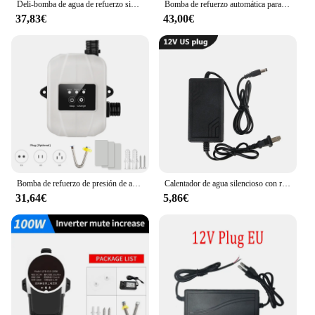
Deli-bomba de agua de refuerzo sin escobillas, controlador de presión automático, calentador de agua de refuerzo para el hogar, rociadores de ducha, 24V
Bomba de refuerzo automática para baño, 240W, 24V, IP56, resistente al agua, controlador de presión para grifo de ducha, calentador de agua para el hogar, impulso frío
37,83€
43,00€
Bomba de refuerzo de presión de agua para el hogar, bomba de recirculación de agua silenciosa, ducha automática, 24V
Calentador de agua silencioso con rosca de 4 puntos, bomba de refuerzo de calefacción de suelo de ducha, Motor Solar sin escobillas, enchufe estadounidense, IP68, cc 12V 24V
31,64€
5,86€