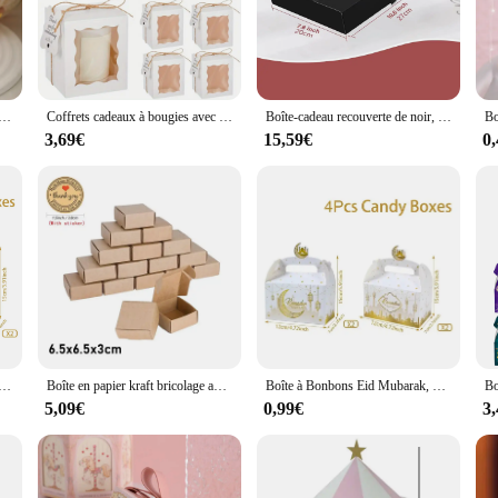
ox; it's a functional piece that can adapt to your needs. Its shape and size
nsures that your gifts are well-protected, while the ribbon adds a personal touc
ctical choice for those who value both form and function.
usel doré champagne, 5/10 pièces, boîtes d'emballage pour cadeaux de réception-cadeau pour bébé, fournitures de décoration pour fête d'anniversaire pour enfants
Coffrets cadeaux à bougies avec fenêtre transparente, fournitures d'emballage avec étiquettes et ficelle pour mariage, anniversaire, cadeaux de fête, bijou, 10 pièces/ensemble
Boîte-cadeau recouverte de noir, boîte de décoration de cadeau de fête, boîte de proposition de marié, boîte-cadeau d'anniversaire, boîte à gâteau Chi, production de bricolage, 10 pièces
3,69€
15,59€
0
TAL is an excellent choice for packaging and presenting your products. Its 
 aligns with the sophistication of high-end wedding events. Whether you're a flor
y.
chocolat pour Ramadan, emballage en papier Eid Mubarak, fête du festival musulman islamique, décoration du Ramadan, 2025, 4 pièces
Boîte en papier kraft bricolage avec ou sans fenêtre transparente, emballage cadeau, mariage, famille, anniversaire, fête, autocollant, 20 pièces, 50 pièces
Boîte à Bonbons Eid Mubarak, Emballage Noir et Blanc, Décoration du Ramadan, Fournitures de ixIslamique, 24 Pièces, 2024
5,09€
0,99€
3