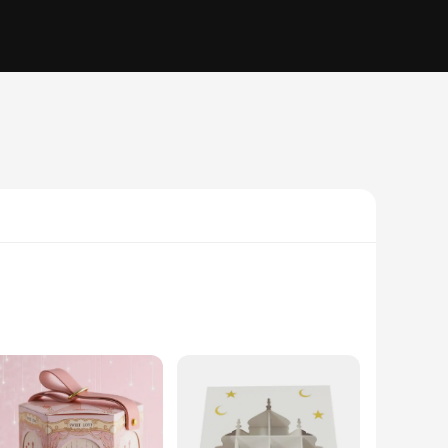
 a sense of elegance and cultural significance. Whether
easing but also versatile, making it suitable for a range of