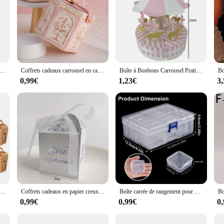
Boîte à Sucre Française de Luxe, 10 à 100 Pièces/Lot, Bonbons Dorés, Champagne, Document de Mariage, Boîte-Cadeau en Papier d'Accompagnement
Coffrets cadeaux carrousel en carton doré champagne, boîtes d'emballage de faveurs de douche de bébé, fournitures de décoration de fête d'anniversaire pour enfants, 5 pièces, 10 pièces
Boîte à Bonbons Carrousel Pratique Décoration de Fête d'Anniversaire, de Beauté, Mariage Romantique, Cadeaux pour Invités, Nouveauté
0,99€
1,23€
3
carton pour fête du Ramadan, étui à motifs de lune, étoiles creuses, bonbons marron, soucieux, Eid Mubarak, 10/20 pièces
Coffrets cadeaux en papier creux pour le Ramadan, tible de bonbons, décoration dorée, Eid Mubarak, 2025, 10 pièces
Boîte carrée de rangement pour bijoux, poignées amovibles, pilule transparente, perceuse artisanale, peinture, 5.5 pouces, ensemble de 14 pièces, 185g
0,99€
0,99€
0