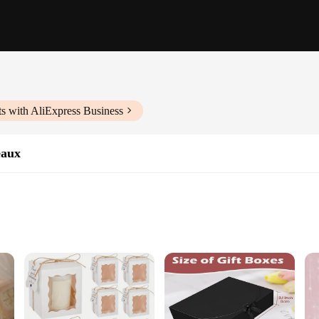
s with AliExpress Business
eaux
ms
ed touch
ftsmanship and design. The box features intricate oriental motifs that exude
, this box is sure to make an impression. The design is not only aesthetically pl