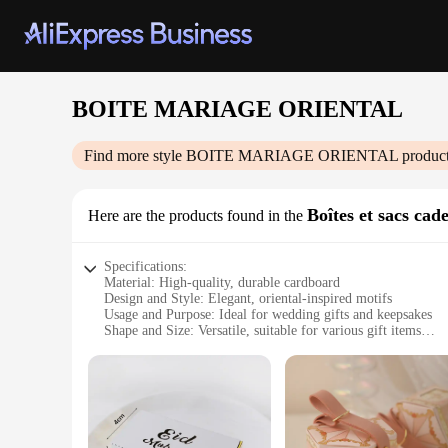
BOITE MARIAGE ORIENTAL
Find more style
BOITE MARIAGE ORIENTAL
product
Boîtes et sacs cad
Here are the products found in the
Specifications:
Material: High-quality, durable cardboard
Design and Style: Elegant, oriental-inspired motifs
Usage and Purpose: Ideal for wedding gifts and keepsakes
Shape and Size: Versatile, suitable for various gift items
Performance and Property: Sturdy, can hold a variety of ite
Parts and Accessories: Comes with a ribbon for a personaliz
Features:
**Elegant Craftsmanship and Design**
The BOITE MARIAGE ORIENTAL is a testament to exquisite cra
you're looking to present a wedding favor or a thoughtful gift