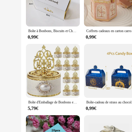
occasions and gifts.
**Versatile and Functional**
The BOITE MARIAGE ORIENTAL is more than just a beautiful b
small trinkets to larger keepsakes. The sturdy construction e
a stylish addition to your gift-giving arsenal but also a pra
Boîte à Bonbons, Biscuits et Chocolat pour Ramadan, Emballage Cadeau pour Enfant, ixMusulmane Islamique, Décoration, 2023, 10 Pièces
Coffrets cadeaux en carton carro
**Ideal for Wedding Vendors and Suppliers**
0,99€
0,99€
For wedding vendors and suppliers, the BOITE MARIAGE ORIEN
bulk orders, and its elegant design ensures that your branding
perfect fit for showcasing your creations in a memorable wa
Boîte d'Emballage de Bonbons en Plastique localité, Décoration Artisanale pour Mariage et Anniversaire, 12 Pièces
Boîte-cadeau de strass au 
5,79€
0,99€