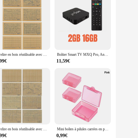
Tirelire en bois réutilisable avec but d'économie et boîtes de chiffres, tirelire en dollars, 1000, 2000, 3000, 5000/10000 euros
Boîtier Smart TV MXQ Pro, Android 12, IK316, 4K, HD, 3D, Home Cinéma, WiFi 6, H.dissis, Prise en Charge du dehors, Matches, Décodeur, 2025
,99€
11,59€
Tirelire en bois réutilisable avec but d'économie et boîtes de chiffres, tirelire en dollars, 1000, 2000, 3000, 5000/10000 euros
Mini boîtes à pilules carrées en plastique transparent, petite boîte à bijoux, étui de rangement, conteneur portable, voyage, maison, 3 pièces
,99€
0,99€