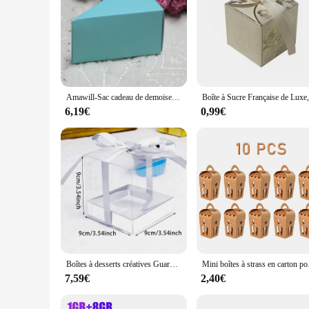
Amawill-Sac cadeau de demoiselle d'honneur style gâteau, boîte à bonbons de mariage, fournitures de fête d'anniversaire, Noël, baby shower, boîtes cadeaux en papier, 10 pièces/lot
6,19€
0,99€
Boîtes à desserts créatives Guardian, emballage transparent, boîte-cadeau pour fête, décoration de mariage, jour de Léon, 12 pièces
Mini boîtes à strass en 
7,59€
2,40€