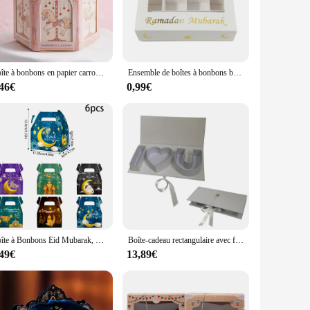
 are designed to accommodate a variety of items, from
h that makes your presentation stand out. This box is not only
Boîte à bonbons en papier carrousel rose avec poignée de transport, motif de mariage, cadeau pour les invités
Ensemble de boîtes à bonbons bricolage sur le thème de l'Aïd, emballage de chocolat, or blanc, boîte des avocats du Ramadan, décor de fête, 16 grilles, 1 pièce, 3 pièces, 5 pièces
,46€
0,99€
wholesale availability makes it a cost-effective option for
ist, a chocolatier, or a jewelry designer, this box is a
Boîte à Bonbons Eid Mubarak, Emballage Cadeau, Décoration Ramadan Kareem, ixMusulmane Islamique, 6/12 Pièces
Boîte-cadeau rectangulaire avec fleurs, je t'aime, fête des mères, mariage, bonbons, boîtes d'emballage de chocolat, décoration d'emballage de fête d'anniversaire
,49€
13,89€