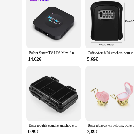
Boîtier Smart TV H96 Max, Android 11, 2 Go RAM, Rockchip RK3318 HDR, 4K Ultra HD
Coffre-fort à
14,02€
5,69€
Boîte à outils étanche antichoc extérieure avec éponge, boîtes épaisses EDC, conteneur scellé de voyage, étui hermétique de survie, 4 documents
Boîte à bijoux en velours, boîte-cadeau
0,99€
2,89€