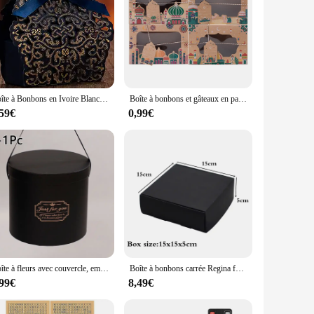
Boîte à Bonbons en Ivoire Blanc Rouge Or Bleu Marine Champange avec Ruban, Sacs Cadeaux pour Mariage et Anniversaire, 10/100 Pièces
Boîte à bonbons et gâteaux en papier kraft avec fenêtre, emballage cadeau EID Mubarak, décoration du Ramadan, Islam musulman, 2025, 4 pièces
,59€
0,99€
Boîte à fleurs avec couvercle, emballage floral, boîtes à chapeau rondes, rangement en papier, boîte à bonbons de mariage, cadeaux, 18x20cm, HDPE27
Boîte à bonbons carrée Regina faite à la main, emballage de bijoux, coffrets cadeaux noirs, mariage, fête d'anniversaire, fournitures d'emballage, 15x15x5cm
,99€
8,49€