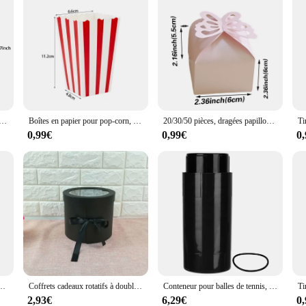
 20 crochets pour clés, coffret de sécurité avec serrure à clé/code
Boîtes en papier pour pop-corn, 10 pièces, seaux, rouge et blanc, sacs à pop-corn rayé, collation, beaucoup de film, nuit, anniversaires, festival, fournitures de fête
20/30/50 pièces, dragées papillon colorées, boîte cadeaux faveurs et cadeaux, boîte de chocolat, boîte d'emballage, boîtes cadeaux de mariage pour les invités
0,99€
0,99€
0
 pour bagues, boucles d'oreilles, organisateur, conteneur de bijoux, 35 Styles
Coffrets cadeaux rotatifs à double couche, fleur artificielle ronde, mariage, fête d'anniversaire, fête de Léon, emballage cadeau, décoration
Conteneur pour balles de tennis, boîte de rangement pour balles de tennis, maintien de la pression, conteneur de réparation, accessoires de sport, fournitures de sport
2,93€
6,29€
0