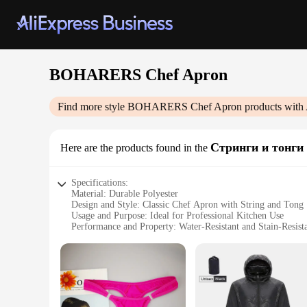
BOHARERS Chef Apron
Find more style
BOHARERS Chef Apron
products with 
Стринги и тонги
Here are the products found in the
Specifications:
Material: Durable Polyester
Design and Style: Classic Chef Apron with String and Tong
Usage and Purpose: Ideal for Professional Kitchen Use
Performance and Property: Water-Resistant and Stain-Resist
Shape or Size: Adjustable to Fit Most Body Types
Parts and Accessories: Includes Pockets for Convenience
Features:
**Unmatched Durability and Comfort**
The BOHARERS Chef Apron is crafted from premium polyester, 
apron's classic design, featuring a string and tong, offers a