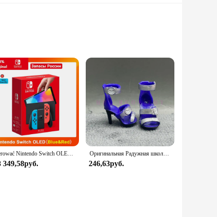
fabric stands up to the rigors of daily use, while the soft
sional and home cooks, making it a versatile addition to any
 kitchen tools, recipe cards, or even personal items, keeping
s and splatters, making cleanup a breeze. Its one-size-fits-
ers looking to stock up on kitchen essentials.
sterować Nintendo Switch OLED-модель, белый набор, 7-дюймовый цветной экран, ручка Joy Con, улучшенная аудиорегулируема консоль, стабильный режим телевизора
Оригинальная Радужная школьная кукла, можно выбрать обувь, каблук, сапоги, игрушки для девочек «сделай сам»
8 349,58руб.
246,63руб.
designed to meet your needs. It's an excellent choice for
king it suitable for a variety of settings, from commercial
casions.