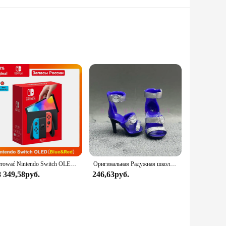
on blend, this apron is not only durable but also
ile the lightweight construction ensures freedom of movement
le companion against spills and stains.
 cleaned, making it a smart choice for busy chefs and cooks.
 design also makes it an excellent choice for vendors and
sterować Nintendo Switch OLED-модель, белый набор, 7-дюймовый цветной экран, ручка Joy Con, улучшенная аудиорегулируема консоль, стабильный режим телевизора
Оригинальная Радужная школьная кукла, можно выбрать обувь, каблук, сапоги, игрушки для девочек «сделай сам»
8 349,58руб.
246,63руб.
ron is an environmentally conscious option for those who
ed to fit the needs of different vendors and suppliers.
itchen.