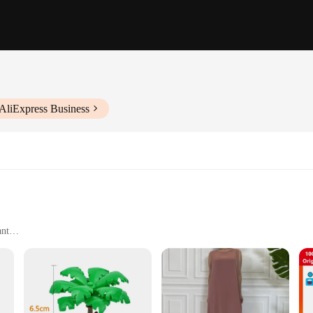
AliExpress Business
ant
ensuring it is both water-resistant and stain-resistant, making it an indispen
 timeless look that complements any kitchen attire. Its adjustable straps allow 