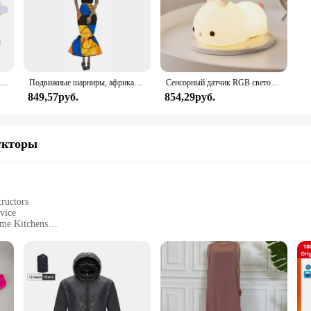
100 шт., 35 мм, романтическая губка, атласная ткань, лепестки в форме сердца, свадебные конфетти, настольная кровать, лепестки в форме сердца, свадебное украшение на день Святого Валентина
Подвижные шарниры, африканская черная кукла для американских кукол, аксессуары, тело Nudy с одеждой для Барби, игрушка для девочки, ролевая детская игрушка, подарок
Сенсорный датчик RGB светодиодный ночник с кроликом, 16 цветов, USB перезаряжаемая силиконовая лампа в виде кролика для детей, детские игрушки, подарок на фестиваль
849,57руб.
854,29руб.
укторы
ructors
vice
ome Kitchens
ightweight and Easy to Wear
and Long-Lasting
s a statement of professionalism and reliability. Crafted from premium polyeste
t spills and splatters are easily wiped away, making it a practical choice for ch