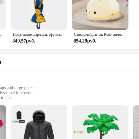
100 шт., 35 мм, романтическая губка, атласная ткань, лепестки в форме сердца, свадебные конфетти, настольная кровать, лепестки в форме сердца, свадебное украшение на день Святого Валентина
Подвижные шарниры, африканская черная кукла для американских кукол, аксессуары, тело Nudy с одеждой для Барби, игрушка для девочки, ролевая детская игрушка, подарок
Сенсорный датчик RGB светодиодный ночник с кроликом, 16 цветов, USB перезаряжаемая силиконовая лампа в виде кролика для детей, детские игрушки, подарок на фестиваль
849,57руб.
854,29руб.
и
raps and large pockets
fessional kitchens
 to clean
htweight for comfort
mands of professional kitchens. Crafted from high-quality polyester, this apro