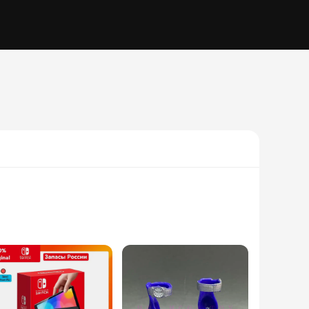
sable tool for chefs and cooks in professional kitchens. The
for a comfortable fit, accommodating a wide range of body