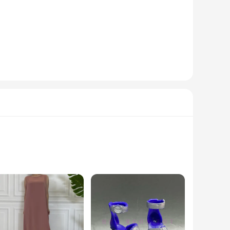
n offers superior durability and stain resistance, ensuring