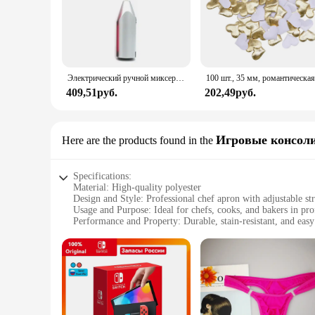
Электрический ручной миксер из нержавеющей стали, Легкий Блендер для выпечки и приготовления пищи
409,51руб.
202,49руб.
Игровые консол
Here are the products found in the
Specifications:
Material: High-quality polyester
Design and Style: Professional chef apron with adjustable st
Usage and Purpose: Ideal for chefs, cooks, and bakers in pro
Performance and Property: Durable, stain-resistant, and easy
Shape or Size or Weight or Quantity: One size fits most, lig
Applicable People: Suitable for both men and women
Features:
|Wholesale|Vendors|
**Optimized for Professional Use**
The BOHARERS Chef Apron is designed to meet the rigorous de