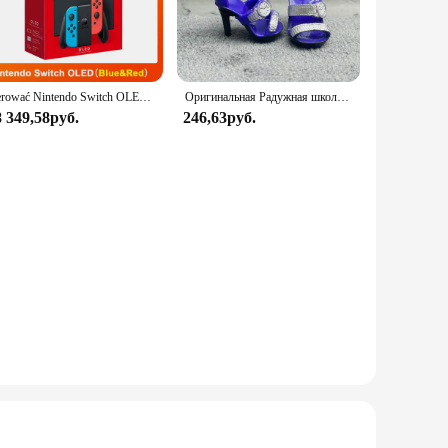
ch of style to its professional appearance, making it
g for easy movement and unrestricted access to kitchen tools
en attire.
sterować Nintendo Switch OLED-модель, белый набор, 7-дюймовый цветной экран, ручка Joy Con, улучшенная аудиорегулируема консоль, стабильный режим телевизора
Оригинальная Радужная школьная кукла, можно выбрать обувь, каблук, сапоги, игрушки для девочек «сделай сам»
8 349,58руб.
246,63руб.
lity option for vendors and suppliers looking to provide
ensuring that your customers receive a product that meets their
rable, stylish, and functional kitchen attire.