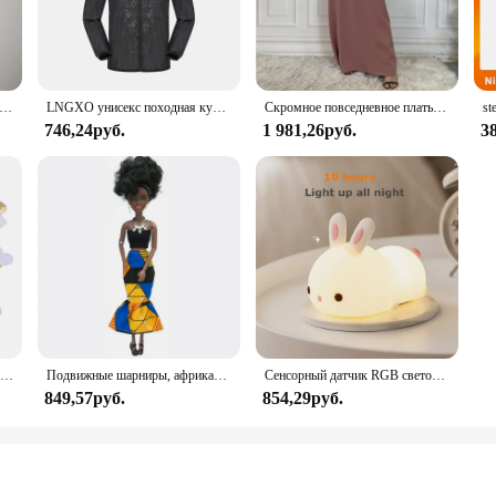
s one-size-fits-most design caters to a wide range of body types.
ent; it's a tool for the modern chef. The apron's block constructors add a tou
apron's sleek design is not only visually appealing but also functional, allowin
or a professional chef, this apron is the perfect accessory to elevate your kitch
ское нижнее белье с пуговицами, сексуальное эротическое нижнее белье для мужчин, стринги для геев, Размеры M L XL
LNGXO унисекс походная куртка для мужчин и женщин водонепроницаемая быстросохнущая ветровка для кемпинга треккинговая рыбалка дождевик уличная анти-УФ-одежда
Скромное повседневное платье Abaya Femme, универсальное внутреннее платье без рукавов, мусульманское платье для женщин, халат макси, кафтан, марокканская исламская одежда
746,24руб.
1 981,26руб.
3
s an investment in your business. As a wholesale product, it offers a high-qua
kes it suitable for a variety of scenarios, from culinary schools to restaurants, 
gn, this apron is a smart choice for anyone looking to provide their staff with du
100 шт., 35 мм, романтическая губка, атласная ткань, лепестки в форме сердца, свадебные конфетти, настольная кровать, лепестки в форме сердца, свадебное украшение на день Святого Валентина
Подвижные шарниры, африканская черная кукла для американских кукол, аксессуары, тело Nudy с одеждой для Барби, игрушка для девочки, ролевая детская игрушка, подарок
Сенсорный датчик RGB светодиодный ночник с кроликом, 16 цветов, USB перезаряжаемая силиконовая лампа в виде кролика для детей, детские игрушки, подарок на фестиваль
849,57руб.
854,29руб.