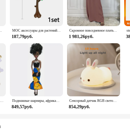
make it a reliable choice for chefs and cooks who demand both style and function
le tool that enhances the kitchen experience. Its stain-resistant properties ensu
ample storage for kitchen tools and utensils, making it a practical choice for 
 apron is designed to withstand the rigors of the kitchen while maintaining its 
ая быстросохнущая ветровка для кемпинга треккинговая рыбалка дождевик уличная анти-УФ-одежда
MOC аксессуары для растений, кирпичи 3471 2435 6064 3778, городской дом, деревья, сосна, колючая кущ, зеленая трава, военные строительные кирпичи, игрушки
Скромное повседневное платье Abaya Femme, универсальное внутреннее платье без рукавов, мусульманское платье для женщин, халат макси, кафтан, марокканская исламская одежда
187,79руб.
1 981,26руб.
3
lent choice for vendors and suppliers looking to offer high-quality kitchen ap
s and professional chefs. The apron's versatility extends beyond the kitchen, m
eatures make it a must-have for anyone in the food service industry.
100 шт., 35 мм, романтическая губка, атласная ткань, лепестки в форме сердца, свадебные конфетти, настольная кровать, лепестки в форме сердца, свадебное украшение на день Святого Валентина
Подвижные шарниры, африканская черная кукла для американских кукол, аксессуары, тело Nudy с одеждой для Барби, игрушка для девочки, ролевая детская игрушка, подарок
Сенсорный датчик RGB светодиодный ночник с кроликом, 16 цветов, USB перезаряжаемая силиконовая лампа в виде кролика для детей, детские игрушки, подарок на фестиваль
849,57руб.
854,29руб.
и