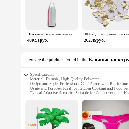
Электрический ручной миксер из нержавеющей стали, Легкий Блендер для выпечки и приготовления пищи
409,51руб.
202,49руб.
Блочные констр
Here are the products found in the
Specifications:
Material: Durable, High-Quality Polyester
Design and Style: Professional Chef Apron with Block Const
Usage and Purpose: Ideal for Kitchen Cooking and Food Ser
Typical Adaptive Scenario: Suitable for Commercial and H
Shape or Size or Weight or Quantity: One Size Fits Most, L
Performance and Property: Stain-Resistant, Easy to Clean, 
Features:
**Enhanced Durability and Ease of Use**
The BOHARERS Chef Apron is not just a piece of clothing; it'
kitchen environment. Its stain-resistant properties ensure tha