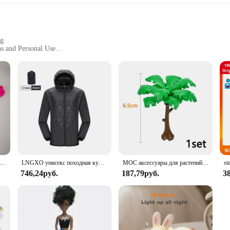
ng
ns and Personal Use
n
n blend, ensuring both durability and comfort for chefs and cooks. Its robust 
 apron's design is thoughtfully crafted to accommodate the needs of both profes
nality and style. The apron's spacious pockets are perfect for storing essential
operties make it an excellent choice for busy kitchens, as it can withstand spill
 range of individuals, making it a practical choice for both vendors and suppli
ское нижнее белье с пуговицами, сексуальное эротическое нижнее белье для мужчин, стринги для геев, Размеры M L XL
LNGXO унисекс походная куртка для мужчин и женщин водонепроницаемая быстросохнущая ветровка для кемпинга треккинговая рыбалка дождевик уличная анти-УФ-одежда
MOC аксессуары для растений, кирпичи 3471 2435 6064 3778, городской дом, деревья, сосна, колючая кущ, зеленая трава, военные строительные кирпичи, игрушки
746,24руб.
187,79руб.
3
 or a home cook preparing a meal for your family, the BOHARERS Chef Apron is 
to their customers. The apron's design is not only practical but also stylish, ma
easy-to-clean nature make it a practical choice for both daily use and special oc