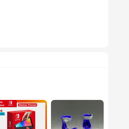
r, this apron is designed to withstand the rigors of a busy
efs and food service professionals. The apron's lightweight