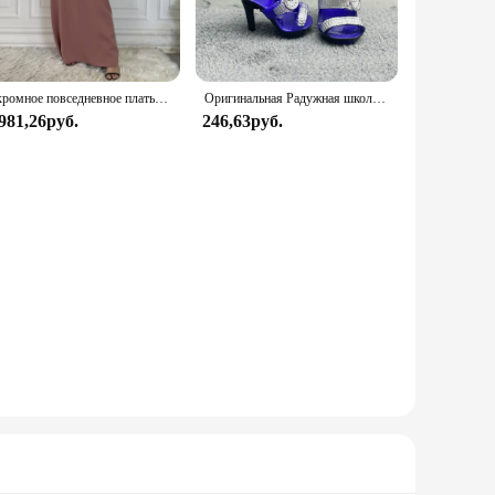
 of all sizes, while the large pockets offer ample storage for
d women.
tyle in their kitchen attire. The apron's one-size-fits-most
Скромное повседневное платье Abaya Femme, универсальное внутреннее платье без рукавов, мусульманское платье для женщин, халат макси, кафтан, марокканская исламская одежда
Оригинальная Радужная школьная кукла, можно выбрать обувь, каблук, сапоги, игрушки для девочек «сделай сам»
t throughout the kitchen. The apron's stain-resistant
 981,26руб.
246,63руб.
fast-paced kitchen, from the rigors of food preparation to
 it an ideal choice for chefs who want to maintain a
ndor, supplier, or individual looking to elevate their