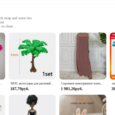
k strap and waist ties
use
y to clean
ghtweight for ease of movement
siasts
rotection for chefs and cooks in busy kitchens. Made from a high-quality cott
k strap and waist ties ensure a perfect fit for a wide range of body types, wh
n a professional kitchen or preparing meals at home, this apron is your reliab
lso about practicality. The apron's design is thoughtfully crafted to be easily
ry scenarios, from bustling restaurants to cozy home kitchens. The apron's sleek
ское нижнее белье с пуговицами, сексуальное эротическое нижнее белье для мужчин, стринги для геев, Размеры M L XL
MOC аксессуары для растений, кирпичи 3471 2435 6064 3778, городской дом, деревья, сосна, колючая кущ, зеленая трава, военные строительные кирпичи, игрушки
Скромное повседневное платье Abaya Femme, универсальное внутреннее платье без рукавов, мусульманское платье для женщин, халат макси, кафтан, марокканская исламская одежда
187,79руб.
1 981,26руб.
3
efs but also an eco-friendly choice. Made from sustainable materials, this ap
ure makes it an ideal choice for wholesale purchases, as it can be easily customiz
 use, the BOHARERS Chef Apron is a versatile and practical addition to any k