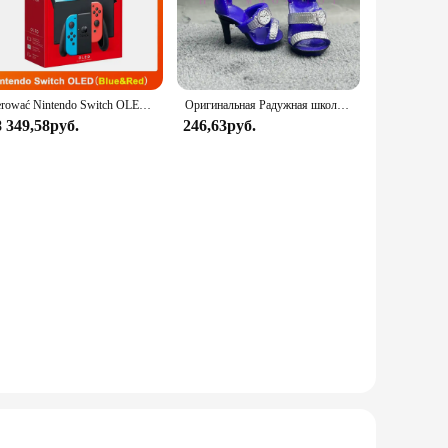
ality.
re that spills and splatters are kept at bay, keeping your
both home cooks and professional chefs. Whether you're
professional appearance.
sterować Nintendo Switch OLED-модель, белый набор, 7-дюймовый цветной экран, ручка Joy Con, улучшенная аудиорегулируема консоль, стабильный режим телевизора
Оригинальная Радужная школьная кукла, можно выбрать обувь, каблук, сапоги, игрушки для девочек «сделай сам»
8 349,58руб.
246,63руб.
parel to their customers. Its durable construction and
aking it suitable for various culinary scenarios, from food