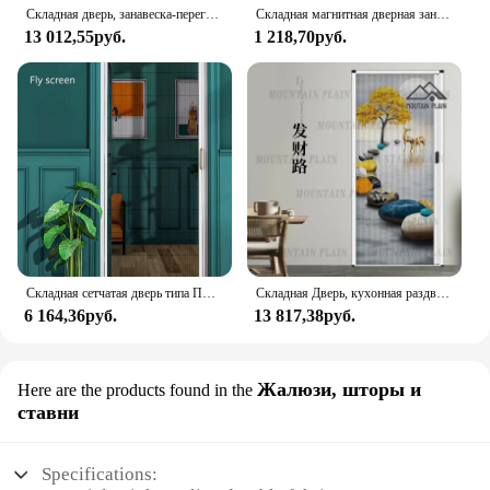
Складная дверь, занавеска-перегородка для кухни, невидимая и не требует установки, простая ванная комната, ванная комната, ванная комната
Складная магнитная дверная занавеска для кондиционирования воздуха, раздвижная и раздвижная, прозрачная самовсасывающая дверная занавеска из ПВХ, ветрозащитная и скользящая
13 012,55руб.
1 218,70руб.
Складная сетчатая дверь типа ПЭТ, раздвижная невидимая сетчатая оконная сетка из ПП, защита от комаров
Складная Дверь, кухонная раздвижная перегородка, невидимая и не требующая установки, простая ванная комната, ванная комната, ванная комната
6 164,36руб.
13 817,38руб.
Жалюзи, шторы и
Here are the products found in the
ставни
Specifications: