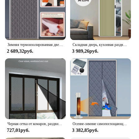
Зимняя термоизолированная дверная занавеска, атмосферостойкая сетка для экрана для раздвижных стеклянных передних дверей, домашнее сохранение тепла
Складная дверь, кухонная раздвижная перегородка, занавеска, невидимая установка, бесплатная простая ванная комната, балкон
2 689,32руб.
3 989,26руб.
Черная сетка от комаров, раздвижная занавеска, Невидимая сетка из марли на молнии, не перфорированная, самоклеящаяся
Осенне-зимние самопоглощающие хлопковые домашние утолщенные дверные шторы, термоизоляционные перегородки, антихолодные занавески для гостиной
727,01руб.
3 382,85руб.