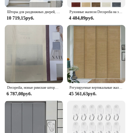
Шторы для раздвижных дверей, жалюзи, перегородки для комнаты, двери для патио, раздвижные стеклянные вертикальные жалюзи, домашний декор, сад
Рулонные жалюзи Decopedia на заказ для окон, моторизованные рулонные жалюзи, затемняющие дневные и ночные жалюзи для раздвижных дверей
10 719,15руб.
4 484,89руб.
Decopedia, новые римские шторы на заказ для окон, моторизованные рулонные шторы, умные оконные жалюзи для раздвижных дверей
Регулируемые вертикальные жалюзи, ширина 45,8–86 дюйма, высота до 96 дюймов, выдвижная панель для раздвижных дверей шкафа, панельных штор, пекан
6 787,08руб.
45 561,63руб.