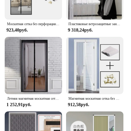
functionality and style. Whether you're looking to
add a touch of elegance to your living room or
create a cozy atmosphere in your bedroom, the
BGment sliding door curtain is an excellent choice.
Москитная сетка без перфорации, магнитная сетка для защиты от насекомых, для раздвижных дверей во дворе, балконе
Пластиковые ветрозащитные занавески из ПВХ, раздвижная занавеска для дверных занавесок, изоляционные экраны для дверей и окон, Индивидуальный размер
923,40руб.
9 318,24руб.
Летняя магнитная москитная сетка, защита от насекомых, мух, дверные шторы, автоматическое закрытие экрана, подходит для домашней раздвижной двери
Магнитная москитная сетка без отверстий, сетчатая сетка для защиты от насекомых, Дверные Шторы с автоматическим закрытием, подходит для домашних раздвижных дверей
1 252,91руб.
912,58руб.