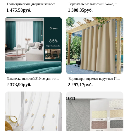
Геометрические дверные занавески в стиле бохо, занавески для прихожей, ванной комнаты, светонепроницаемые двери для конфиденциальности, раздвижные шкафы
Вертикальные жалюзи S Wave, шторы для раздвижных стеклянных дверей, модель KVSWave, Индивидуальный размер, ручные или электрические, Easy Fix Finished
1 475,58руб.
1 308,35руб.
Занавеска высотой 310 см для гостиной, современные шторы для спальни, драпировки для раздвижных дверей/покрытия/окна общежития, индивидуальный заказ
Водонепроницаемая наружная Плотная штора, драпировка патио, для раздвижной двери, фойе, беседки, Ланаи, бежевый, 1 панель
2 373,90руб.
2 297,17руб.