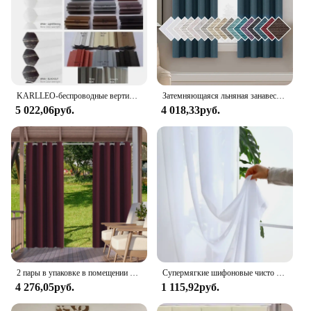
KARLLEO-беспроводные вертикальные сотовые шторы, дневные сотовые жалюзи, оконные шторы для раздвижных стеклянных дверей, модель KDV
Затемняющаяся льняная занавеска для раздвижной двери, очень широкая примитивная текстурированная перегородка из мешковины для гостиной/патио,
5 022,06руб.
4 018,33руб.
2 пары в упаковке в помещении шторы для использования на открытом воздухе Водонепроницаемый Термальность утепленная сползать на петлях снаружи плотные патио шторы в простом стиле для крыльца
Супермягкие шифоновые чисто белые прозрачные шторы для гостиной, спальни, окна, скрытые задние вкладки, кухонная раздвижная дверь, вуаль из тюля
4 276,05руб.
1 115,92руб.