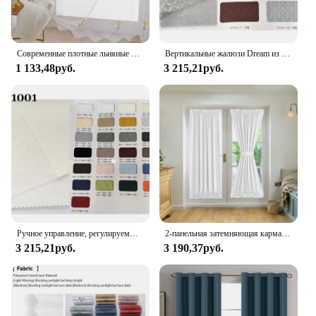
Современные плотные льняные шторы для гостиной, желтые, серые, Ститч, полоски, занавески для окна, раздвижные занавески для дверей
Вертикальные жалюзи Dream из прозрачной ткани, вертикальные жалюзи с электроприводом для раздвижных дверей, окон, гостиной
1 133,48руб.
3 215,21руб.
Ручное управление, регулируемый размер, вертикальные прозрачные жалюзи для внутреннего дворика, Раздвижная стеклянная дверь, большое окно
2-панельная затемняющая карманная дверная панель для французской двери, раздвижная стеклянная дверная занавеска, одна панель, затемнение комнаты
3 215,21руб.
3 190,37руб.