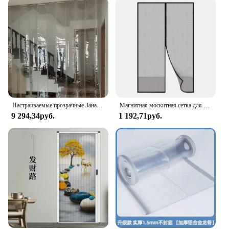
Настраиваемые прозрачные Занавески Из ПВХ-пластика для ветрозащитных раздвижных занавесок для теплоизоляции дверей и экранов
Магнитная москитная сетка для двери, индивидуальный размер, москитная сетка, занавеска от насекомых, автоматическое закрытие, сетка для раздвижной двери, кухни, в помещении
9 294,34руб.
1 192,71руб.