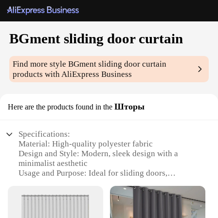
BGment sliding door curtain
Find more style
BGment sliding door curtain
products with AliExpress Business
Шторы
Here are the products found in the
Specifications:
Material: High-quality polyester fabric
Design and Style: Modern, sleek design with a
minimalist aesthetic
Usage and Purpose: Ideal for sliding doors,
enhancing privacy and light control
Performance and Property: Durable, easy to clean,
and resistant to fading
Shape or Size or Weight or Quantity: Available in