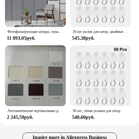
Фотофильтрующие шторы, серые тканевые панели, занавески, Раздвижные Вертикальные жалюзи для раздвижных стеклянных дверей
50 шт. ролик для штор, двойные колесные переноски, драпировочная рейка, скользящий Планер для окон, душевой Механизм крепления, деревянные жалюзи
11 893,05руб.
545,38руб.
Автоматические вертикальные ручные жалюзи для раздвижных дверей и окон разных цветов
50 шт., тихие ролики для штор
2 245,59руб.
540,60руб.
Inspire more in Aliexpress Business