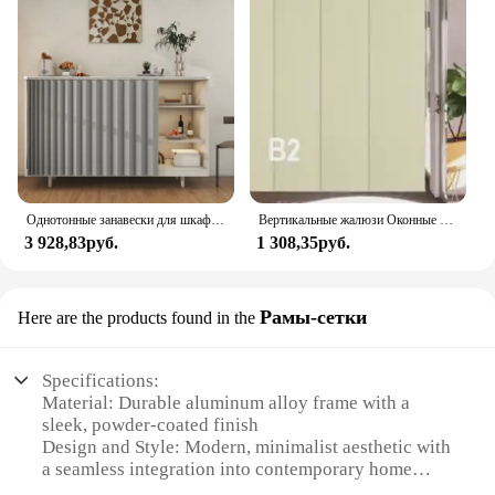
Однотонные занавески для шкафа, пыленепроницаемые занавески для двери, занавески с защитой от жира и дыма, занавески из ткани
Вертикальные жалюзи Оконные шторы, регулируемые раздвижные панели, модель ткани KV-4-Slats, индивидуальные размеры, Легкая фиксация
3 928,83руб.
1 308,35руб.
Рамы-сетки
Here are the products found in the
Specifications:
Material: Durable aluminum alloy frame with a
sleek, powder-coated finish
Design and Style: Modern, minimalist aesthetic with
a seamless integration into contemporary home
decor