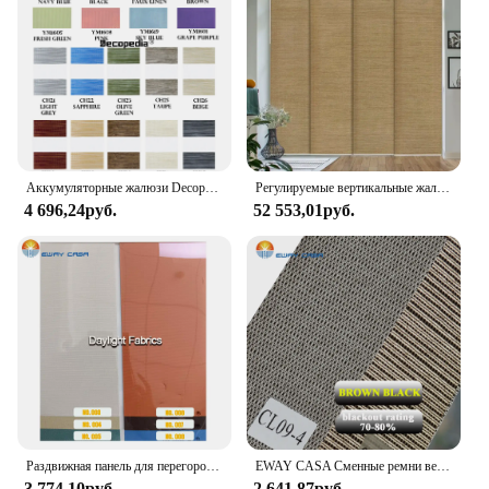
fit. This versatility extends to our wholesale and
vendor options, making it an excellent choice for
businesses looking to offer a range of products to
their customers. With the BGment sliding door
curtain, you can enjoy the benefits of a stylish,
functional, and adaptable addition to your home or
business.
Аккумуляторные жалюзи Decopedia Zebra, оконные жалюзи, ручные моторизованные рулонные жалюзи на батарейках, день и ночь для раздвижных дверей по индивидуальному заказу
Регулируемые вертикальные жалюзи, 45,8-86 Вт, до 96 дюймов, выдвижная панельная дорожка для раздвижных дверей шкафа, шторы для панелей, Pecan
4 696,24руб.
52 553,01руб.
Раздвижная панель для перегородки комнаты, затемняющая вертикальная занавеска для слайдера окон, патио, раздвижные двери, жалюзи VB-SP-CM
EWAY CASA Сменные ремни вертикальных оттенков для раздвижной двери, изготовленные для измерения умных штор блэкаут, ФВ-Slat CL
3 774,10руб.
2 641,87руб.