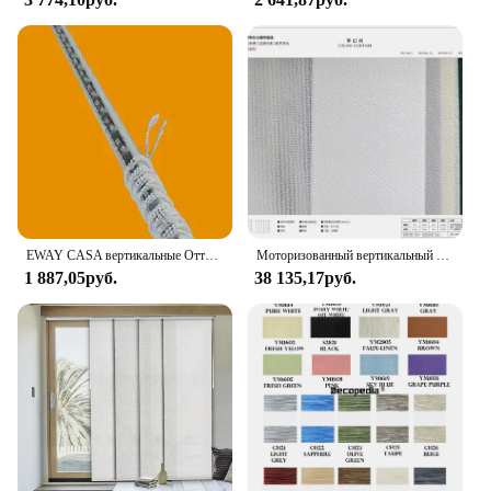
EWAY CASA вертикальные Оттенки для раздвижной двери, сделанные на измерение, сменные умные шторы с резьбой, светонепроницаемые шторы панель-жалюзи
Моторизованный вертикальный прозрачный тент, совместимый с приложением Tuya, занавески для раздвижных дверей
1 887,05руб.
38 135,17руб.