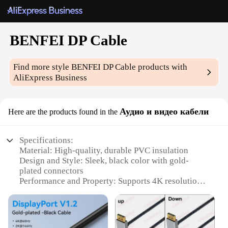
BENFEI DP Cable
Find more style
BENFEI DP Cable
products with
AliExpress Business
Аудио и видео кабели
Here are the products found in the
Specifications:
Material: High-quality, durable PVC insulation
Design and Style: Sleek, black color with gold-
plated connectors
Performance and Property: Supports 4K resolution
at 60Hz
Parts and Accessories: Includes a BENFEI DP Cable
with a male-to-male connector
Typical Adaptive Scenario: Ideal for connecting