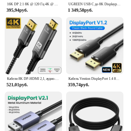
16K DP 2.1 8K @ 120 Гц 4K @ 240 Гц 80 Гбит/с HDR Видео Аудио Displayport Кабель Порт дисплея для ноутбука ТВ Xbox Проектор Игровой монитор
UGREEN USB C до 8K Displayport 1,4 для iPhone 15 Macbook Pro iPad совместим с Thunderbolt 3/4 USB Type C до 8K DP кабель 32,4 Гбит/с
395,94руб.
1 349,58руб.
Кабели 8K DP-HDMI 2,1, аудио-и видеоконвертер, однонаправленный адаптер 8K @ 60Hz 4k @ 120Hz для HDTV проектора, монитора ноутбука
Кабель Vention DisplayPort 1.4 8K 60 Гц 4K HDR 165 Гц Порт дисплея Аудиокабель для видео ПК Ноутбук ТВ Порт дисплея Кабель 1,4 DP 1,2
521,01руб.
359,74руб.