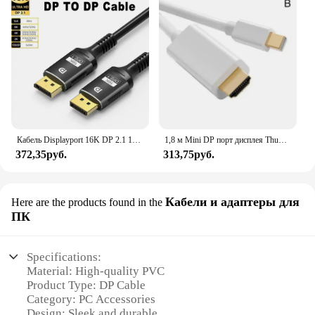
Кабель Displayport 16K DP 2.1 16K 30 Гц 8K 60 Гц 4K 120 Гц 32 Гбит/с Видео-аудиокабель Порт дисплея 1,2 Адаптер для ноутбука HDTV ПК
1,8 м Mini DP порт дисплея Thunderbolt 2 для HDMI-совместимого кабеля Pro адаптер с золотым покрытием для Macbook Mini IMac
372,35руб.
313,75руб.
Кабели и адаптеры для
Here are the products found in the
ПК
Specifications:
Material: High-quality PVC
Product Type: DP Cable
Category: PC Accessories
Design: Sleek and durable