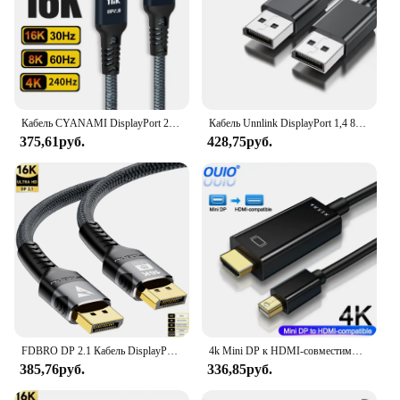
Кабель CYANAMI DisplayPort 2.1 Кабель DP2.0 со скоростью 80 Гбит/с, 16 Кбит/с, 60 Гц, 8 Кбит/с, 120 Гц, 4 Кбит/с, 240 Гц, HDR, HDCP, DSC 1.2a, Совместимый с кабелем DisplayPort Монитор видеокарты DP1.4 FreeSync G-Sync
Кабель Unnlink DisplayPort 1,4 8K 60 Гц, 4K 165 Гц, 4K 144 Гц, 4K 120 Гц, 2K 240 Гц DP 5 м 3 м 2 м 1,5 м 1 м
375,61руб.
428,75руб.
FDBRO DP 2.1 Кабель DisplayPort Кабель 16K При 30 Гц 8K При 60 Гц HDR Адаптер порта дисплея для 3080 ТВ Видео ПК Ноутбук ТВ Игровой монитор
4k Mini DP к HDMI-совместимый кабель-адаптер для MacBook Pro Air Mini DisplayPort от Thunderbolt к HDMI-совместимый кабель преобразователя
385,76руб.
336,85руб.