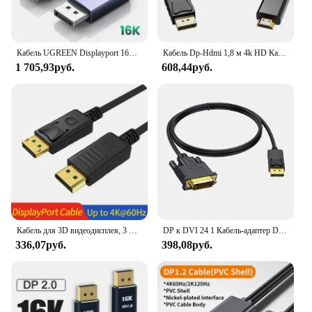
Кабель UGREEN Displayport 16K 8K, кабель для видео и аудио для ТВ-приставки Xiaomi, ПК, ноутбука, монитора, видеоигр, DP кабель, порт дисплея
Кабель Dp-Hdmi 1,8 м 4k HD Кабель-адаптер Кабель компьютерного монитора Преобразует большой Dp-HDMI
1 705,93руб.
608,44руб.
Кабель для 3D видеодисплея, 3 м, 5 м, кабель DP к DP, 4K, 60 Гц, 1 м, 2 м, аудиокабель, порт дисплея 1,2 для ТВ-приставки, ноутбука, ПК, проектора, шнур
DP к DVI 24 1 Кабель-адаптер DisplayPort 1080P DP к DVI кабель преобразования для монитора проектора DisplayPort кабель 1,8 м
336,07руб.
398,08руб.