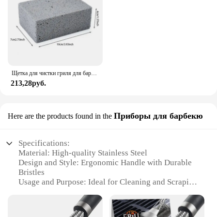
Щетка для чистки гриля для барбекю, кирпичный блок, чистка барбекю, пемза, кирпич для стойки для барбекю, уличная кухня, инструменты для барбекю, мангал
213,28руб.
Приборы для барбекю
Here are the products found in the
Specifications:
Material: High-quality Stainless Steel
Design and Style: Ergonomic Handle with Durable
Bristles
Usage and Purpose: Ideal for Cleaning and Scraping
Grills
Performance and Property: Heat-Resistant and
Easy-to-Clean