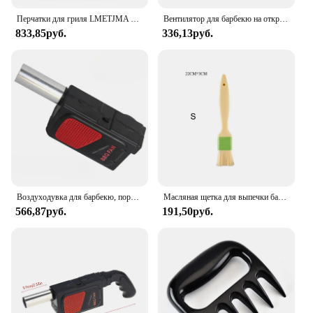
Перчатки для гриля LMETJMA 1472 ° F (800 ° C), экстремальные термостойкие перчатки для приготовления барбекю, прихватки для духовки, Нескользящие искусственные перчатки KC0284
Вентилятор для барбекю на открытом воздухе, ручной вентилятор для барбекю, пикника и инструментов для гриля, улучшенная кулинария
833,85руб.
336,13руб.
Воздуходувка для барбекю, портативный Электрический ручной кулинарный вентилятор для барбекю, сильфоновый инструмент для открытого воздуха, кемпинга, пикника, барбекю
Масляная щетка для выпечки барбекю Кондитерские инструменты для кемпинга яйцо торт кисти для хлеба пищевой кухонный инструмент Аксессуары для барбекю десерт
566,87руб.
191,50руб.