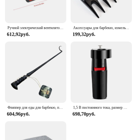
Ручной электрический вентилятор для барбекю, портативный вентилятор для кемпинга, барбекю, пикника, инструмент для приготовления барбекю, аксессуары для пекарни, гриля
Аксессуары для барбекю, измельчитель мяса, прочный съемник свинины, вилка для барбекю, коготь медведя, нож для фруктов и овощей, кухонные инструменты
612,92руб.
199,32руб.
Флиппер для еды для барбекю, портативный откидной крючок для мяса для стейка, можно повесить на открытом воздухе, откидной крючок для стейка из нержавеющей стали для барбекю
1,5 В постоянного тока, размер D, питание от батареи, твердый гриль для барбекю, вращающийся двигатель, кронштейн для жарки барбекю, аксессуар
604,96руб.
698,70руб.