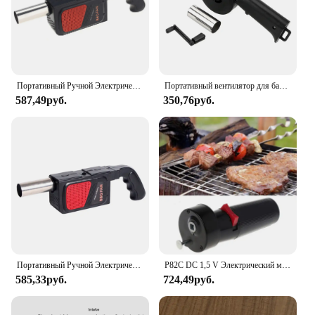
grilling game. Whether you're a professional chef or
a backyard grill master, this BBQ Brush Scraper is
an essential addition to your grilling tools.
Портативный Ручной Электрический вентилятор для барбекю, воздуходувка для кемпинга, барбекю, пикника, инструмент для приготовления пищи, аксессуары для гриля
Портативный вентилятор для барбекю, инструменты для барбекю с сильфоном, аксессуары для барбекю, ручная насадка, аксессуары для пикника и кемпинга
587,49руб.
350,76руб.
Портативный Ручной Электрический вентилятор для барбекю, воздуходувка для кемпинга, барбекю, пикника, инструмент для приготовления пищи, аксессуары для гриля
P82C DC 1,5 V Электрический мотор-гриль детали для барбекю, вращающиеся моторы для гриля, походные инструменты для приготовления пищи
585,33руб.
724,49руб.