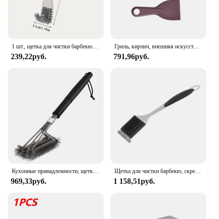
1 шт., щетка для чистки барбекю, скребок, многофункциональная сетка для гриля, противень для выпечки, кухонный гаджет, V-образная щетка с крючком
Гриль, кирпич, внешняя искусственная Чистка, искусственный камень, для теплого дома, кухонные плиты, плоская верхняя решетка для гриля, раковина
239,22руб.
791,96руб.
Кухонные принадлежности, щетка и скребок для гриля и барбекю, набор щеток для чистки барбекю, инструменты из нержавеющей стали, треугольные щетинки из проволоки
Щетка для чистки барбекю, скребок для гриля, длинная ручка, из нержавеющей стали, серебристая, без царапин, портативная, для барбекю, гриля
969,33руб.
1 158,51руб.