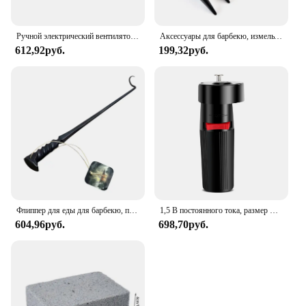
Ручной электрический вентилятор для барбекю, портативный вентилятор для кемпинга, барбекю, пикника, инструмент для приготовления барбекю, аксессуары для пекарни, гриля
Аксессуары для барбекю, измельчитель мяса, прочный съемник свинины, вилка для барбекю, коготь медведя, нож для фруктов и овощей, кухонные инструменты
612,92руб.
199,32руб.
Флиппер для еды для барбекю, портативный откидной крючок для мяса для стейка, можно повесить на открытом воздухе, откидной крючок для стейка из нержавеющей стали для барбекю
1,5 В постоянного тока, размер D, питание от батареи, твердый гриль для барбекю, вращающийся двигатель, кронштейн для жарки барбекю, аксессуар
604,96руб.
698,70руб.