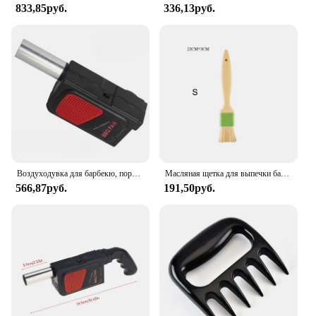
833,85руб.
336,13руб.
Воздуходувка для барбекю, портативный Электрический ручной кулинарный вентилятор для барбекю, сильфоновый инструмент для открытого воздуха, кемпинга, пикника, барбекю
Масляная щетка для выпечки барбекю Кондитерские инструменты для кемпинга яйцо торт кисти для хлеба пищевой кухонный инструмент Аксессуары для барбекю десерт
566,87руб.
191,50руб.