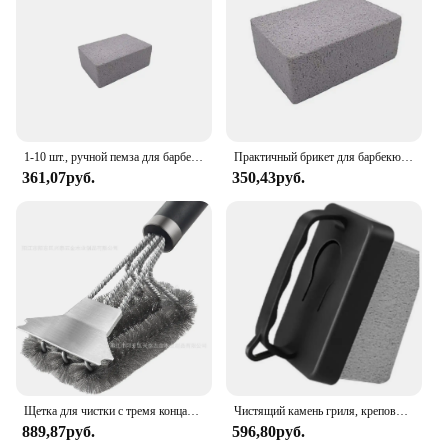
1-10 шт., ручной пемза для барбекю
Практичный брикет для барбекю, бытовой брикет для удаления пятен, кирпичей, стойка для барбекю, скребок, инструменты
361,07руб.
350,43руб.
Щетка для чистки с тремя концами, скребок из нержавеющей стали для духовки, гриля, барбекю, чистящие инструменты для барбекю, 1 шт.
Чистящий камень гриля, креповый кирпич, плавающий скребок для барбекю, щетка для удаления грязи из кухни барбекю
889,87руб.
596,80руб.