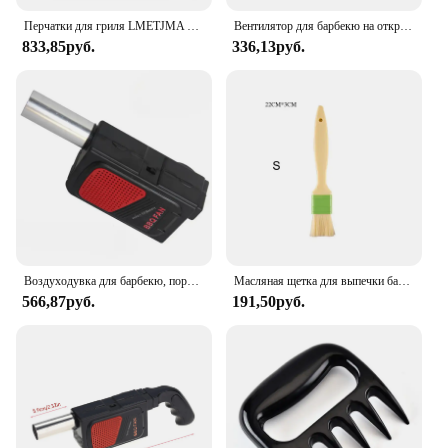
Перчатки для гриля LMETJMA 1472 ° F (800 ° C), экстремальные термостойкие перчатки для приготовления барбекю, прихватки для духовки, Нескользящие искусственные перчатки KC0284
Вентилятор для барбекю на открытом воздухе, ручной вентилятор для барбекю, пикника и инструментов для гриля, улучшенная кулинария
833,85руб.
336,13руб.
Воздуходувка для барбекю, портативный Электрический ручной кулинарный вентилятор для барбекю, сильфоновый инструмент для открытого воздуха, кемпинга, пикника, барбекю
Масляная щетка для выпечки барбекю Кондитерские инструменты для кемпинга яйцо торт кисти для хлеба пищевой кухонный инструмент Аксессуары для барбекю десерт
566,87руб.
191,50руб.