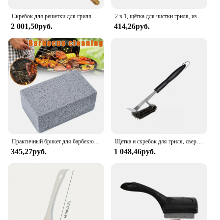
Скребок для решетки для гриля Чистящая Щетка со скребком для пиццы щетка для чистки печи с скребковой головкой, чистящая щетка, деревянная ручка, кухонная духовка
2 в 1, щётка для чистки гриля, из нержавеющей стали
2 001,50руб.
414,26руб.
Практичный брикет для барбекю, бытовой брикет для удаления пятен, кирпичей, стойка для барбекю, скребок, инструменты
Щетка и скребок для гриля, сверхпрочный внешний инструмент, идеальный инструмент для всех типов гриля, безопасная проволочная щетина, аксессуары для барбекю, инструмент для чистки
345,27руб.
1 048,46руб.