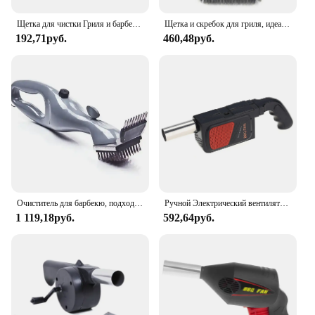
Щетка для чистки Гриля и барбекю Houseeker, V-образная щетка с крючками, скребок, многофункциональная сетка для гриля, поднос для выпечки в духовке, инструменты для чистки
Щетка и скребок для гриля, идеальные инструменты для всех типов гриля, включая идеальные аксессуары для барбекю Weber
192,71руб.
460,48руб.
Очиститель для барбекю, подходит для гриля для барбекю, щетки для очистки пара на открытом воздухе, скребок для древесного угля, газовые аксессуары, кухонный инструмент для приготовления пищи
Ручной Электрический вентилятор для барбекю, портативный вентилятор для отдыха на открытом воздухе, кемпинга, барбекю, пикника, принадлежности для приготовления пищи, хлебобулочные принадлежности, гриль
1 119,18руб.
592,64руб.