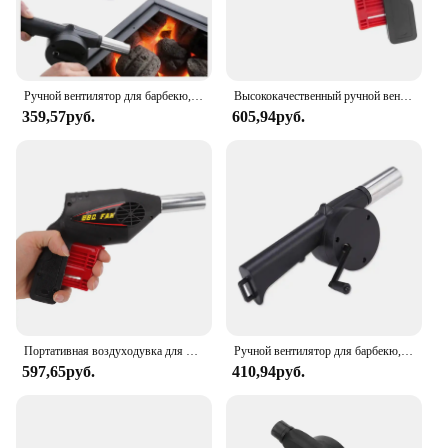
Ручной вентилятор для барбекю, уличный вентилятор для барбекю, простой портативный подвесной инструмент для быстрого обжига дикого барбекю
Высококачественный ручной вентилятор для барбекю, воздуходувка, инструменты для барбекю, нажимной сильфонный пистолет, Прямая поставка
359,57руб.
605,94руб.
Портативная воздуходувка для барбекю, портативный ручной вентилятор 18,5 х16, 7 х5 см для пикника, инструменты для приготовления пищи на открытом воздухе, путешествий, барбекю
Ручной вентилятор для барбекю, пикник, кемпинг, огнеупорный уличный фен для кемпинга, ручная зажигалка, ручная рукоятка для барбекю
597,65руб.
410,94руб.