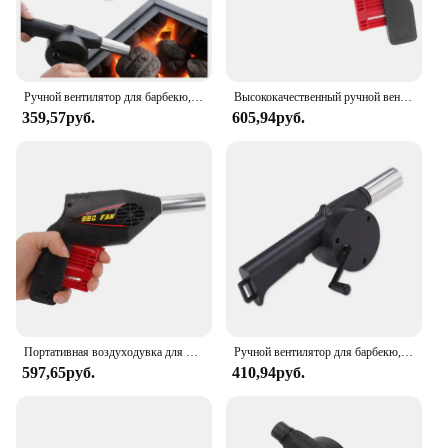
Ручной вентилятор для барбекю, уличный вентилятор для барбекю, простой портативный подвесной инструмент для быстрого обжига дикого барбекю
Высококачественный ручной вентилятор для барбекю, воздуходувка, инструменты для барбекю, нажимной сильфонный пистолет, Прямая поставка
359,57руб.
605,94руб.
Портативная воздуходувка для барбекю, портативный ручной вентилятор 18,5 х16, 7 х5 см для пикника, инструменты для приготовления пищи на открытом воздухе, путешествий, барбекю
Ручной вентилятор для барбекю, пикник, кемпинг, огнеупорный уличный фен для кемпинга, ручная зажигалка, ручная рукоятка для барбекю
597,65руб.
410,94руб.