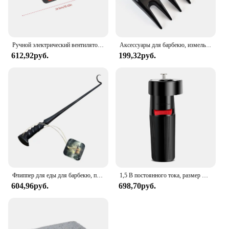
Ручной электрический вентилятор для барбекю, портативный вентилятор для кемпинга, барбекю, пикника, инструмент для приготовления барбекю, аксессуары для пекарни, гриля
Аксессуары для барбекю, измельчитель мяса, прочный съемник свинины, вилка для барбекю, коготь медведя, нож для фруктов и овощей, кухонные инструменты
612,92руб.
199,32руб.
Флиппер для еды для барбекю, портативный откидной крючок для мяса для стейка, можно повесить на открытом воздухе, откидной крючок для стейка из нержавеющей стали для барбекю
1,5 В постоянного тока, размер D, питание от батареи, твердый гриль для барбекю, вращающийся двигатель, кронштейн для жарки барбекю, аксессуар
604,96руб.
698,70руб.