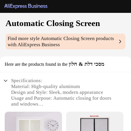
Automatic Closing Screen
Find more style
Automatic Closing Screen
products
with AliExpress Business
מסכי דלת & חלון
Here are the products found in the
Specifications:
Material: High-quality aluminum
Design and Style: Sleek, modern appearance
Usage and Purpose: Automatic closing for doors
and windows
Performance and Property: Durable and weather-
resistant
Parts and Accessories: Easy-to-install sets available
Applicable People: Ideal for homeowners and