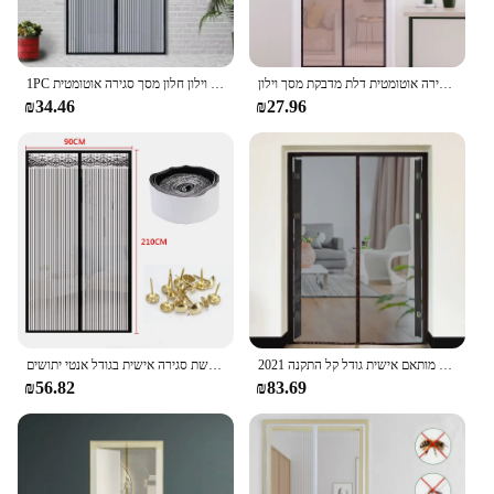
חיזק מגנטי כילה כלי-משלוח קיץ אנטי באג דלת וילונות רשת סגירה אוטומטית דלת מדבקת מסך וילון
1PC וילון דלת קסם חסין בפני יתושים, וילון חלון מסך סגירה אוטומטית
₪34.46
₪27.96
2021 חדש מגנטי מסך דלת וילון נגד יתושים נטו לטוס חרקים מסך רשת סגירה אוטומטית מותאם אישית גודל קל התקנה
ללא ידיים וילון דלת מגנטי רשת סגירה אוטומטית מסך דלת רשת סגירה אישית בגודל אנטי יתושים
₪56.82
₪83.69