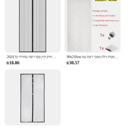
90x210cm פרימיום מגנטי מסך פרימיום קיץ אנטי יתושים חרקים טוס באג וילונות סגירה אוטומטית דלת מסכי רשת נטו
2024 חדש מסך דלת מסך מגנטי חדש סגירת אוטומטי נגד יתושים רשת חרק קיץ טסו רשת שחרור קל
₪18.86
₪30.57