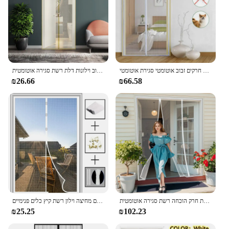
חדש ללא ניקוב מסך דלת מסך מגנטי דלת וילון נגד יתושים חרקים זבוב אוטומטי סגירת אוטומטי
מסך יתוש מגנטי קיץ רשת אנטי באג זבוב וילונות דלת רשת סגירה אוטומטית
₪26.66
₪66.58
מסך דלת מגנטי לבן רשת יתוש בגודל מותאם אישית גודל רשת בלתי נראה חרק רשת חרק הוכחה רשת סגירה אוטומטית
דלת מגנטי וילון דלת אוטומטית סגירת יתוש מסך דלת רשת אנטי באג טסים מחיצה וילון רשת קיץ כלים פנימיים
₪25.25
₪102.23