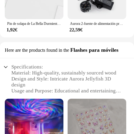
Pin de solapa de La Bella Durmiente, broches acrílicos de princesa Aurora, joyería epoxi hecha a mano, insignia de bolso de camisa, novedad de 2024
Aurora 2-fuente de alimentación profesional para tatuajes, máquina de tatuaje portátil Digital LCD, controlador de potencia con enchufe estadounidense/europeo, 1 piezas
1,92€
22,59€
Flashes para móviles
Here are the products found in the
Specifications:
Material: High-quality, sustainably sourced wood
Design and Style: Intricate Aurora Jellyfish 3D
design
Usage and Purpose: Educational and entertaining
puzzle for all ages
Typical Adaptive Scenario: Ideal for home or
classroom settings
Shape or Size or Weight or Quantity: 1 set per
package
Performance and Property: Durable and easy to
assemble