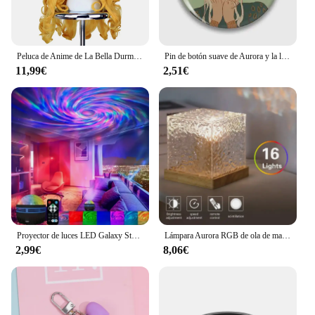
Peluca de Anime de La Bella Durmiente para mujer, princesa Aurora, Briar, rosa, pelo largo amarillo, disfraz de Cosplay, pelucas de fiesta de Halloween
Pin de botón suave de Aurora y la luna, joyería para ropa, Collar divertido y bonito para mujer, insignia de regalo, broche de dibujos animados a la moda para amantes, sombrero decorativo
11,99€
2,51€
Proyector de luces LED Galaxy Star RGB Aurora, luces nocturnas ambientales con sonido y Control remoto para dormitorio, decoraciones para el hogar, regalos de cumpleaños
Lámpara Aurora RGB de ola de mar, cubo con Control remoto, proyector de luz de agua que cambia de 16 colores para decoración de pared de salón y dormitorio
2,99€
8,06€