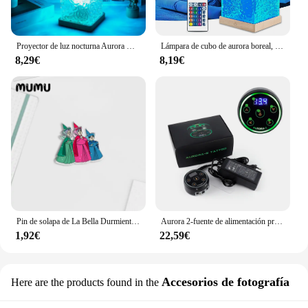
Proyector de luz nocturna Aurora Borealis moderno, lámpara alimentada por USB de 16 colores con Control remoto para sala de estar y dormitorios, 1 ud.
Lámpara de cubo de aurora boreal, lámpara de ola de mar, proyector de agua, lámpara de cubo Luminorthe, luces lumena, cubo, decoración de dormitorio, 16 colores
8,29€
8,19€
Pin de solapa de La Bella Durmiente, broches acrílicos de princesa Aurora, joyería epoxi hecha a mano, insignia de bolso de camisa, novedad de 2024
Aurora 2-fuente de alimentación profesional para tatuajes, máquina de tatuaje portátil Digital LCD, controlador de potencia con enchufe estadounidense/europeo, 1 piezas
1,92€
22,59€
Accesorios de fotografía
Here are the products found in the