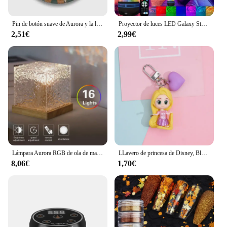
Pin de botón suave de Aurora y la luna, joyería para ropa, Collar divertido y bonito para mujer, insignia de regalo, broche de dibujos animados a la moda para amantes, sombrero decorativo
Proyector de luces LED Galaxy Star RGB Aurora, luces nocturnas ambientales con sonido y Control remoto para dormitorio, decoraciones para el hogar, regalos de cumpleaños
2,51€
2,99€
Lámpara Aurora RGB de ola de mar, cubo con Control remoto, proyector de luz de agua que cambia de 16 colores para decoración de pared de salón y dormitorio
LLavero de princesa de Disney, Blancanieves, Ariel, Cenicienta, Rapunzel, Aurora, Bella, bonito llavero, regalo de cumpleaños para niños
8,06€
1,70€