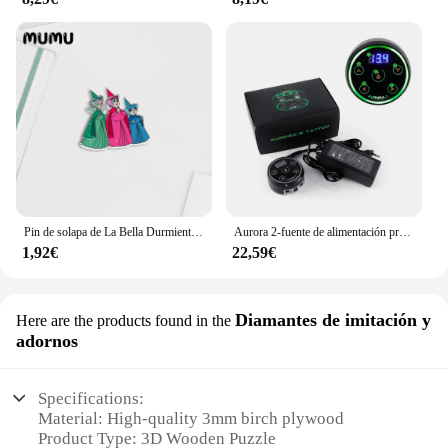
Pin de solapa de La Bella Durmiente, broches acrílicos de princesa Aurora, joyería epoxi hecha a mano, insignia de bolso de camisa, novedad de 2024
Aurora 2-fuente de alimentación profesional para tatuajes, máquina de tatuaje portátil Digital LCD, controlador de potencia con enchufe estadounidense/europeo, 1 piezas
1,92€
22,59€
Diamantes de imitación y
Here are the products found in the
adornos
Specifications:
Material: High-quality 3mm birch plywood
Product Type: 3D Wooden Puzzle