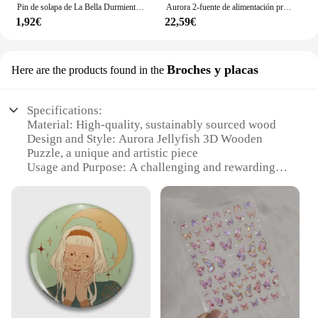
Pin de solapa de La Bella Durmiente, broches acrílicos de princesa Aurora, joyería epoxi hecha a mano, insignia de bolso de camisa, novedad de 2024
Aurora 2-fuente de alimentación profesional para tatuajes, máquina de tatuaje portátil Digital LCD, controlador de potencia con enchufe estadounidense/europeo, 1 piezas
1,92€
22,59€
Broches y placas
Here are the products found in the
Specifications:
Material: High-quality, sustainably sourced wood
Design and Style: Aurora Jellyfish 3D Wooden
Puzzle, a unique and artistic piece
Usage and Purpose: A challenging and rewarding
puzzle for all ages
Performance and Property: Durable and sturdy, with
a smooth finish
Parts and Accessories: Comes with all necessary
pieces for assembly
Applicable People: Ideal for puzzle enthusiasts,
hobbyists, and collectors
Features:
|Wholesale|Vendors|