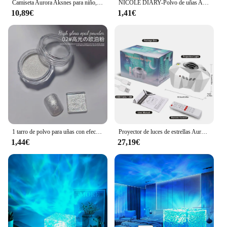
Camiseta Aurora Aksnes para niño, ropa hippie en blanco, camisetas para hombre
NICOLE DIARY-Polvo de uñas Aurora, pigmento de cromo blanco, polvo de frotamiento de perlas, efecto espejo, purpurina para manicura artística, accesorios para uñas
10,89€
1,41€
1 tarro de polvo para uñas con efecto perla, espejo Aurora cromado, sirena, polvo artístico para uñas, arcoíris AB, espejo mágico, suministros de polvo de concha de perla
Proyector de luces de estrellas Aurora Galaxy Moon con Control remoto, lámparas de noche de cielo, regalo para niños y adultos, altavoz de música Bluetooth, decoración del hogar
1,44€
27,19€