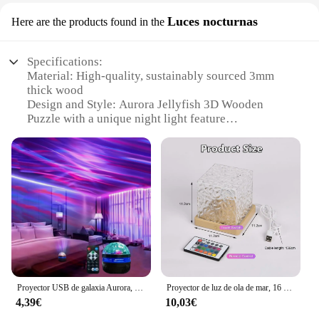
Luces nocturnas
Here are the products found in the
Specifications:
Material: High-quality, sustainably sourced 3mm
thick wood
Design and Style: Aurora Jellyfish 3D Wooden
Puzzle with a unique night light feature
Usage and Purpose: A fun and educational activity
for all ages, perfect for enhancing spatial awareness
and fine motor skills
Typical Adaptive Scenario: Ideal for home or
classroom settings, fostering creativity and
teamwork
Shape or Size or Weight or Quantity: Set includes
145 pieces, with a finished size of 24cm x 24cm x
4cm
Performance and Property: The puzzle is designed
to glow in the dark, offering a mesmerizing display
Proyector USB de galaxia Aurora, luces nocturnas de 5V, luces nocturnas coloridas RGB con rotación automática, Control remoto, decoración de la habitación del cine en casa
Proyector de luz de ola de mar, 16 colores, lámpara brillante de Aura Aurora de medianoche, para el hogar, oficina, Bar, restaurante, proyector subacuático, luz nocturna
of light and color
4,39€
10,03€
Features: