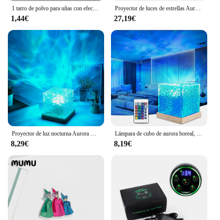
1 tarro de polvo para uñas con efecto perla, espejo Aurora cromado, sirena, polvo artístico para uñas, arcoíris AB, espejo mágico, suministros de polvo de concha de perla
Proyector de luces de estrellas Aurora Galaxy Moon con Control remoto, lámparas de noche de cielo, regalo para niños y adultos, altavoz de música Bluetooth, decoración del hogar
1,44€
27,19€
Proyector de luz nocturna Aurora Borealis moderno, lámpara alimentada por USB de 16 colores con Control remoto para sala de estar y dormitorios, 1 ud.
Lámpara de cubo de aurora boreal, lámpara de ola de mar, proyector de agua, lámpara de cubo Luminorthe, luces lumena, cubo, decoración de dormitorio, 16 colores
8,29€
8,19€