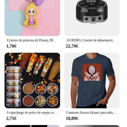
LLavero de princesa de Disney, Blancanieves, Ariel, Cenicienta, Rapunzel, Aurora, Bella, bonito llavero, regalo de cumpleaños para niños
AURORA 2-fuente de alimentación para tatuajes, fuente de alimentación profesional Digital LCD con adaptador de corriente, cable de alimentación
1,70€
22,79€
6 cajas/juego de polvo de espejo con purpurina para uñas, pigmentos de efecto metálico camaleón Aurora, láser para uñas de Gel UV, decoración de manicura DIY
Camiseta Aurora Aksnes para niño, ropa hippie en blanco, camisetas para hombre
2,75€
10,89€