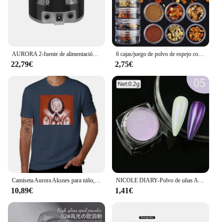
AURORA 2-fuente de alimentación para tatuajes, fuente de alimentación profesional Digital LCD con adaptador de corriente, cable de alimentación
6 cajas/juego de polvo de espejo con purpurina para uñas, pigmentos de efecto metálico camaleón Aurora, láser para uñas de Gel UV, decoración de manicura DIY
22,79€
2,75€
Camiseta Aurora Aksnes para niño, ropa hippie en blanco, camisetas para hombre
NICOLE DIARY-Polvo de uñas Aurora, pigmento de cromo blanco, polvo de frotamiento de perlas, efecto espejo, purpurina para manicura artística, accesorios para uñas
10,89€
1,41€