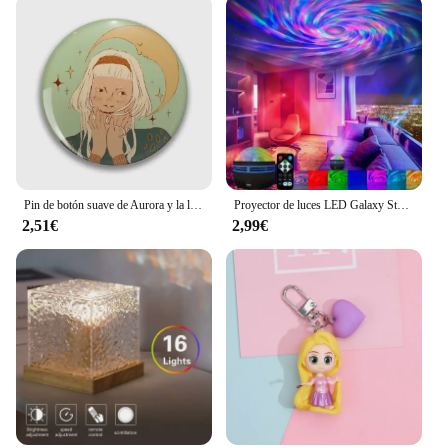
product to their offerings. The puzzle's sets are
designed to be for sale, making it accessible to a
wide audience. Enjoy the satisfaction of assembling
this stunning piece and showcasing it in your home
or office as a conversation starter and a testament to
your love for marine life and puzzles.
Pin de botón suave de Aurora y la luna, joyería para ropa, Collar divertido y bonito para mujer, insignia de regalo, broche de dibujos animados a la moda para amantes, sombrero decorativo
Proyector de luces LED Galaxy Star RGB Aurora, luces nocturnas ambientales con sonido y Control remoto para dormitorio, decoraciones para el hogar, regalos de cumpleaños
2,51€
2,99€