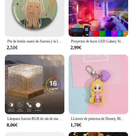
centerpiece for events and gatherings. Whether
you're looking to enhance your home decor or
seeking a unique gift, this puzzle is an excellent
choice.
Pin de botón suave de Aurora y la luna, joyería para ropa, Collar divertido y bonito para mujer, insignia de regalo, broche de dibujos animados a la moda para amantes, sombrero decorativo
Proyector de luces LED Galaxy Star RGB Aurora, luces nocturnas ambientales con sonido y Control remoto para dormitorio, decoraciones para el hogar, regalos de cumpleaños
2,51€
2,99€
Lámpara Aurora RGB de ola de mar, cubo con Control remoto, proyector de luz de agua que cambia de 16 colores para decoración de pared de salón y dormitorio
LLavero de princesa de Disney, Blancanieves, Ariel, Cenicienta, Rapunzel, Aurora, Bella, bonito llavero, regalo de cumpleaños para niños
8,06€
1,70€