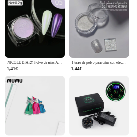
NICOLE DIARY-Polvo de uñas Aurora, pigmento de cromo blanco, polvo de frotamiento de perlas, efecto espejo, purpurina para manicura artística, accesorios para uñas
1 tarro de polvo para uñas con efecto perla, espejo Aurora cromado, sirena, polvo artístico para uñas, arcoíris AB, espejo mágico, suministros de polvo de concha de perla
1,41€
1,44€