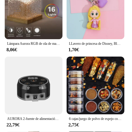
Lámpara Aurora RGB de ola de mar, cubo con Control remoto, proyector de luz de agua que cambia de 16 colores para decoración de pared de salón y dormitorio
LLavero de princesa de Disney, Blancanieves, Ariel, Cenicienta, Rapunzel, Aurora, Bella, bonito llavero, regalo de cumpleaños para niños
8,06€
1,70€
AURORA 2-fuente de alimentación para tatuajes, fuente de alimentación profesional Digital LCD con adaptador de corriente, cable de alimentación
6 cajas/juego de polvo de espejo con purpurina para uñas, pigmentos de efecto metálico camaleón Aurora, láser para uñas de Gel UV, decoración de manicura DIY
22,79€
2,75€