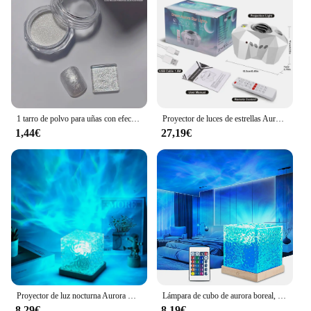
1 tarro de polvo para uñas con efecto perla, espejo Aurora cromado, sirena, polvo artístico para uñas, arcoíris AB, espejo mágico, suministros de polvo de concha de perla
Proyector de luces de estrellas Aurora Galaxy Moon con Control remoto, lámparas de noche de cielo, regalo para niños y adultos, altavoz de música Bluetooth, decoración del hogar
1,44€
27,19€
Proyector de luz nocturna Aurora Borealis moderno, lámpara alimentada por USB de 16 colores con Control remoto para sala de estar y dormitorios, 1 ud.
Lámpara de cubo de aurora boreal, lámpara de ola de mar, proyector de agua, lámpara de cubo Luminorthe, luces lumena, cubo, decoración de dormitorio, 16 colores
8,29€
8,19€