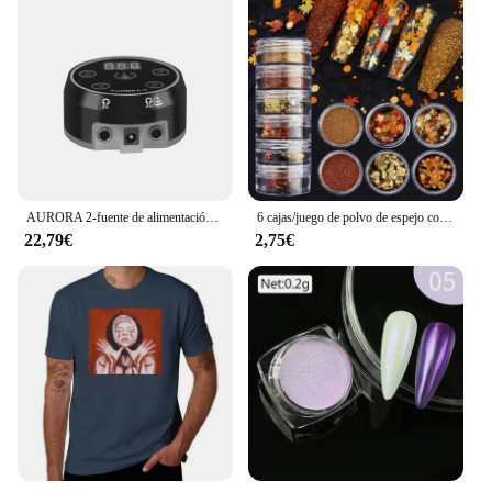
AURORA 2-fuente de alimentación para tatuajes, fuente de alimentación profesional Digital LCD con adaptador de corriente, cable de alimentación
6 cajas/juego de polvo de espejo con purpurina para uñas, pigmentos de efecto metálico camaleón Aurora, láser para uñas de Gel UV, decoración de manicura DIY
22,79€
2,75€