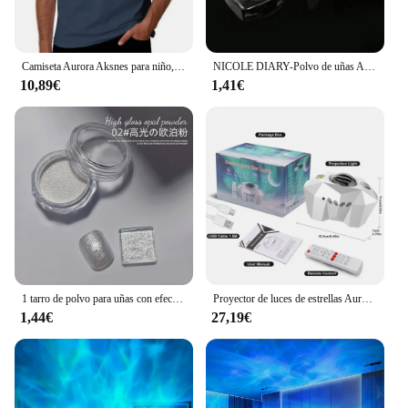
Camiseta Aurora Aksnes para niño, ropa hippie en blanco, camisetas para hombre
NICOLE DIARY-Polvo de uñas Aurora, pigmento de cromo blanco, polvo de frotamiento de perlas, efecto espejo, purpurina para manicura artística, accesorios para uñas
10,89€
1,41€
1 tarro de polvo para uñas con efecto perla, espejo Aurora cromado, sirena, polvo artístico para uñas, arcoíris AB, espejo mágico, suministros de polvo de concha de perla
Proyector de luces de estrellas Aurora Galaxy Moon con Control remoto, lámparas de noche de cielo, regalo para niños y adultos, altavoz de música Bluetooth, decoración del hogar
1,44€
27,19€