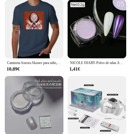
Camiseta Aurora Aksnes para niño, ropa hippie en blanco, camisetas para hombre
NICOLE DIARY-Polvo de uñas Aurora, pigmento de cromo blanco, polvo de frotamiento de perlas, efecto espejo, purpurina para manicura artística, accesorios para uñas
10,89€
1,41€