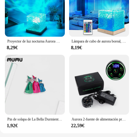
Proyector de luz nocturna Aurora Borealis moderno, lámpara alimentada por USB de 16 colores con Control remoto para sala de estar y dormitorios, 1 ud.
Lámpara de cubo de aurora boreal, lámpara de ola de mar, proyector de agua, lámpara de cubo Luminorthe, luces lumena, cubo, decoración de dormitorio, 16 colores
8,29€
8,19€
Pin de solapa de La Bella Durmiente, broches acrílicos de princesa Aurora, joyería epoxi hecha a mano, insignia de bolso de camisa, novedad de 2024
Aurora 2-fuente de alimentación profesional para tatuajes, máquina de tatuaje portátil Digital LCD, controlador de potencia con enchufe estadounidense/europeo, 1 piezas
1,92€
22,59€