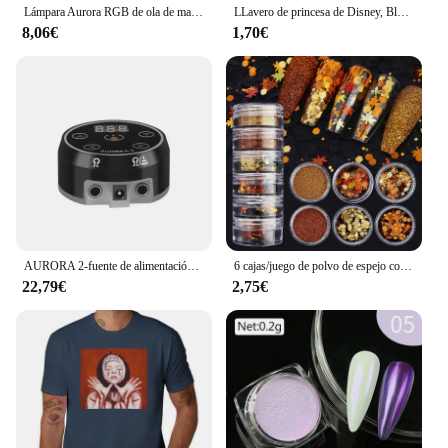
Lámpara Aurora RGB de ola de mar, cubo con Control remoto, proyector de luz de agua que cambia de 16 colores para decoración de pared de salón y dormitorio
LLavero de princesa de Disney, Blancanieves, Ariel, Cenicienta, Rapunzel, Aurora, Bella, bonito llavero, regalo de cumpleaños para niños
8,06€
1,70€
AURORA 2-fuente de alimentación para tatuajes, fuente de alimentación profesional Digital LCD con adaptador de corriente, cable de alimentación
6 cajas/juego de polvo de espejo con purpurina para uñas, pigmentos de efecto metálico camaleón Aurora, láser para uñas de Gel UV, decoración de manicura DIY
22,79€
2,75€