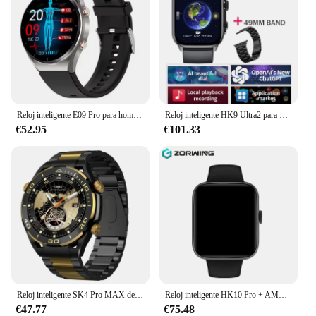
Reloj inteligente E09 Pro para hombre, dispositivo de terapia láser, glucosa en sangre, oxígeno, presión arterial, ECG, monitoreo de salud, ancianos
Reloj inteligente HK9 Ultra2 para hombre, Pulsera Original con Pantalla AMOLED, llamadas, Bluetooth, NFC, 2GB de ROM, PK HK8 HK9 Pro Max, novedad
€52.95
€101.33
Reloj inteligente SK4 Pro MAX de lujo para hombre, pantalla grande HD de 1,6 pulgadas, IA, voz, Bluetooth, llamada, deportivo, rastreador de Fitness
Reloj inteligente HK10 Pro + AMOLED para hombre y mujer, dispositivo con 1GB de ROM, NFC, Bluetooth, 45mm, grabación de música Local, OS10, sincronización de álbumes, 2024
€47.77
€75.48