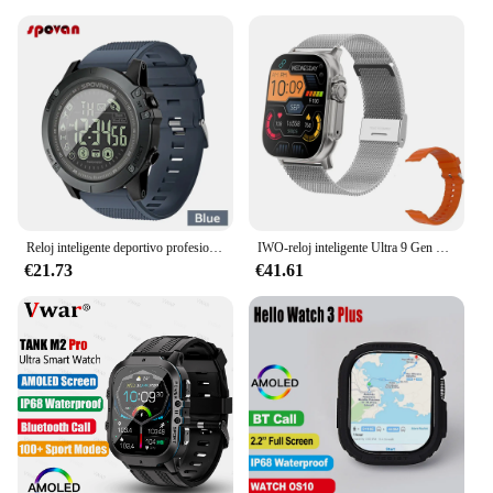
Reloj inteligente deportivo profesional para hombre, resistente al agua hasta 5atm, Bluetooth, recordatorio de llamadas, despertador Digital para teléfono iOS y Android
IWO-reloj inteligente Ultra 9 Gen 2 para hombre, accesorio de pulsera resistente al agua con pantalla HD de 49mm y 2024 pulgadas, GPS, NFC, PK HW8, novedad de 2,2
€21.73
€41.61