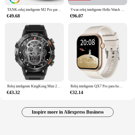
TANK-reloj inteligente M2 Pro para hombre, accesorio de pulsera resistente al agua IP69K con Pantalla AMOLED de 1,96 pulgadas, Bluetooth, llamadas, Ultra militar, Original
Vwar-reloj inteligente Hello Watch 3 Plus Ultra 2 para hombre, dispositivo de 49mm, 4GB de Rom, música Local, Bluetooth, llamadas, para teléfono IOS y Android
€49.68
€96.07
Reloj inteligente KingKong Mini 2 Pro para hombre y mujer, accesorio de pulsera con Bluetooth, llamadas, soporte deportivo, teclas rotativas, caja, 1,39 pulgadas, 2024
Reloj inteligente QX7 Pro para hombre y mujer, pulsera con llamadas, Bluetooth, pantalla grande HD de 2 pulgadas, AI voz, monitoreo de salud, rastreador de Fitness deportivo
€43.32
€32.14
Inspire more in Aliexpress Business