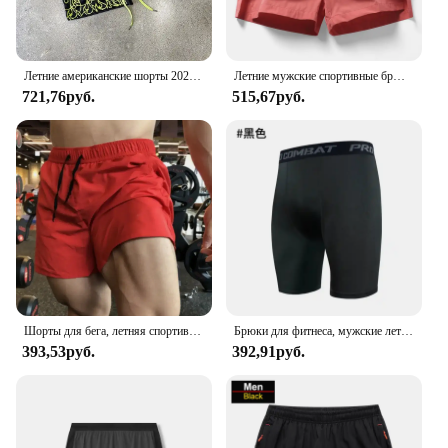
Летние американские шорты 2024, мужские спортивные шорты с тремя точками, но до колена, дышащие быстросохнущие шорты для мальчиков в колледже
Летние мужские спортивные брюки, быстросохнущие повседневные шорты с карманами, базовые однотонные брюки из искусственной кожи, шорты для бега, пляжа
721,76руб.
515,67руб.
Шорты для бега, летняя спортивная одежда для спортзала, мужские спортивные шорты для бега на открытом воздухе, мужские быстросохнущие дышащие брюки для фитнеса, мужская одежда
Брюки для фитнеса, мужские летние тонкие эластичные быстросохнущие спортивные шорты, баскетбольные тренировочные колготки для фитнеса, бега, женские колготки с пятью точками
393,53руб.
392,91руб.