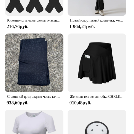
Кинезиологическая лента, эластичные терапевтические спортивные ленты для коленей, плеч и локтей, водонепроницаемые спортивные физиотерапевтические ленты для мышц
Новый спортивный комплект, женский тренировочный костюм для йоги, спортивная одежда, женский спортивный комбинезон, комбинезон для фитнеса, эластичные женские боди с эффектом пуш-ап для тренировок
216,76руб.
1 964,21руб.
Сплошной цвет, задняя часть талии, карманы, высокая талия, леггинсы для фитнеса, йоги, мягкие женские спортивные брюки, плотные спортивные брюки с маслом для спортзала, до щиколотки
Женская теннисная юбка CHRLEISURE, юбка 2 в 1 с карманами и высокой талией, для бега и тренировок
938,60руб.
910,48руб.