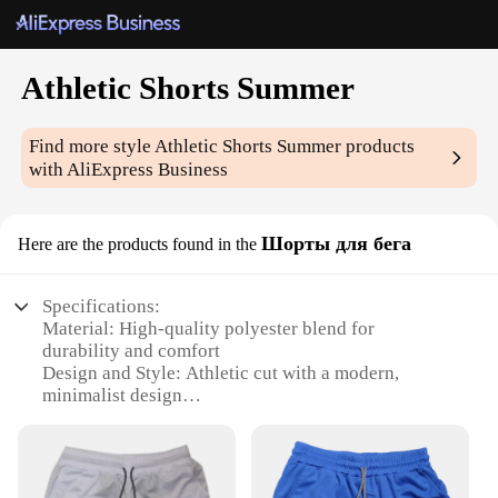
Athletic Shorts Summer
Find more style
Athletic Shorts Summer
products
with AliExpress Business
Шорты для бега
Here are the products found in the
Specifications:
Material: High-quality polyester blend for
durability and comfort
Design and Style: Athletic cut with a modern,
minimalist design
Usage and Purpose: Ideal for various sports and
fitness activities
Performance and Property: Breathable fabric to
keep you cool during intense workouts