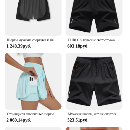
Шорты мужские спортивные быстросохнущие с имитацией двух сторон, летние тренировочные штаны для марафона, баскетбола, фитнеса, пересеченной местности
CHRLCK мужские светоотражающие шорты для бега, летние быстросохнущие брюки, мужские дышащие брюки из ледяного шелка для рыбалки, большой размер M-8XL
1 248,39руб.
603,18руб.
Струящиеся спортивные шорты для женщин с высокой талией для тренажерного зала, йоги, бега, теннисной юбки, юбки, милая одежда, повседневная летняя одежда
Мужские шорты, летние спортивные быстросохнущие брюки из ледяного шелка, свободная верхняя одежда, пляжные повседневные брюки, оптовая продажа
2 060,14руб.
523,51руб.