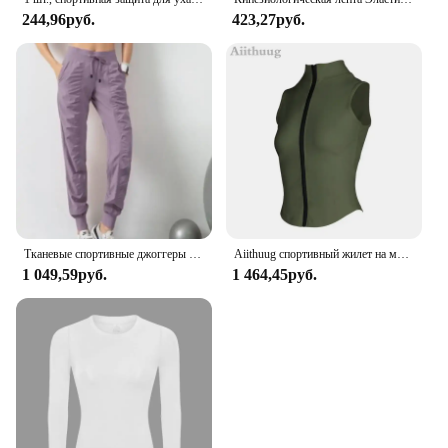
244,96руб.
423,27руб.
Тканевые спортивные джоггеры для бега на шнурке, женские быстросохнущие спортивные штаны для спортзала и фитнеса с двумя боковыми карманами, спортивные штаны
Aiithuug спортивный жилет на молнии, куртка без рукавов для бега, йоги, рубашки с высоким воротом, спортивный топ, женские топы для тренировок
1 049,59руб.
1 464,45руб.