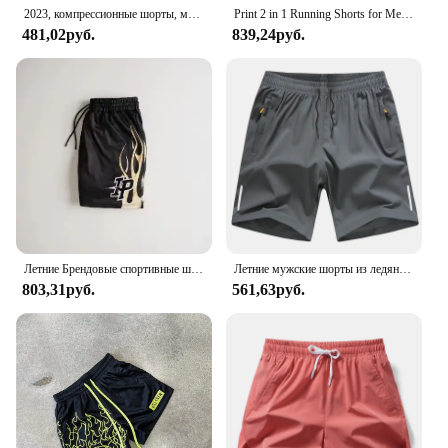
2023, компрессионные шорты, мужская летняя спортивная одежда, тренировочные колготки, леггинсы для тренажерного зала и фитнеса, короткие брюки, спортивные штаны, шорты для бега, мужские
Print 2 in 1 Running Shorts for Men Gym Workout Compression Shorts with Phone Pocket Towel Loop Summer Sport Athletic Activewear
481,02руб.
839,24руб.
Летние Брендовые спортивные шорты, новые американские спортивные быстросохнущие сетчатые шорты для фитнеса, мужские баскетбольные шорты
Летние мужские шорты из ледяного шелка для бега в тренажерном зале, спортивные шорты, быстросохнущие дышащие пляжные шорты для фитнеса, бега, крутая повседневная спортивная одежда
803,31руб.
561,63руб.