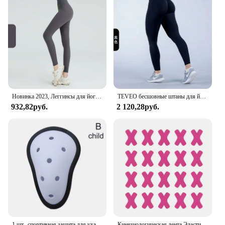
Новинка 2023, Леггинсы для йоги, женские спортивные брюки, бесшовные спортивные женские леггинсы для тренажерного зала, тренировочные штаны для фитнеса, спортивная одежда
TEVEO бесшовные штаны для йоги, ударные леггинсы, женские эластичные леггинсы в рубчик с низкой лентой, спортивные леггинсы для фитнеса, впитывающие пот, тренировки
932,82руб.
2 120,28руб.
1 шт., спортивная защита для уха, бокса, бейсбола, футбола, удобная дышащая спортивная защита, частные части, защитная чаша
Кинезиологическая лента Эластичные терапевтические спортивные ленты для коленного плеча и локтя, водонепроницаемые полоски для