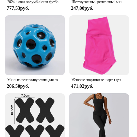
2024, новая колумбийская футбольная футболка для мужчин/мальчиков, футбольный спортивный трикотаж, специальный комплект футбольного трикотажа для болельщиков
Шестиугольный реактивный мяч, тренировочный мяч для ловкости для баскетбола, футбола, детей и взрослых, координация, рефлекторный спортивный фитнес-тренировочный мяч
777,53руб.
247,00руб.
Мячи из пенополиуретана для экстремальных высоких прыжков, для космических мячей, Детские сенсорные мячи, тренировочный мяч для спортсменов, игры на открытом воздухе
Женские спортивные шорты для йоги с высокой талией, для подтяжки бедер, фитнеса, бега, езды на велосипеде, 3-точечные шорты, быстросохнущие женские шорты для йоги
206,50руб.
471,02руб.