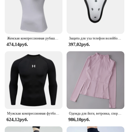
Женская компрессионная рубашка с коротким рукавом, спортивная футболка для йоги и бега, летние быстросохнущие эластичные футболки для тренировок в тренажерном зале, топы, базовый слой
Защита для уха телефон волейбол Хоккей спортивный Кубок взрослые и Молодежные виды спорта на открытом воздухе бандаж
474,14руб.
397,02руб.
Мужская компрессионная футболка для бега с длинными рукавами, спортивные футболки, толстовка для тренажерного зала и фитнеса, мужской спортивный костюм для бега, спортивная рубашка, топы
Одежда для йоги, ветровка, спортивная одежда, Женский свитшот с длинным рукавом для бега, спортивные куртки, топы, женские топы для тренировок, одежда для активного отдыха
624,12руб.
986,10руб.