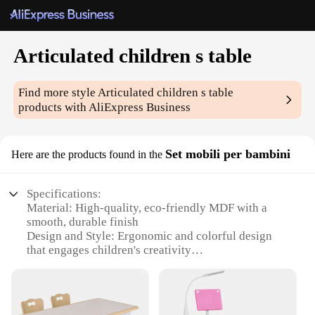
Articulated children s table
Find more style
Articulated children s table
products with AliExpress Business
Set mobili per bambini
Here are the products found in the
Specifications:
Material: High-quality, eco-friendly MDF with a
smooth, durable finish
Design and Style: Ergonomic and colorful design
that engages children's creativity
Usage and Purpose: Ideal for various educational
activities, art projects, and mealtime
Performance and Property: Sturdy construction with
a stable base to prevent tipping