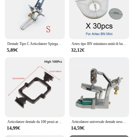
Dentale Tipo C Articolatore Spiegazione Grande Cornice Magnete Articolatore Semplice In Lega di Zinco SM Dentis Strumento Articolazione Universale
Artex tipo BN miniatura unità di base articolatore denti modello scala accurata modello di gesso attrezzatura da laboratorio dentale
5,89€
32,12€
Articolatore dentale da 100 pezzi articolatore monouso in plastica telaio a ganascia in Nylon nero collo alto articolatore a collo basso
Articolatore universale dentale nessun cerotto necessario tecnico coreano Jaw Frame attrezzature da laboratorio forniture per strumenti di odontoiatria
14,99€
14,59€