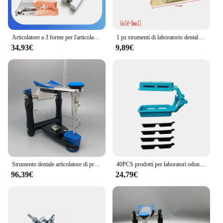
Articolatore a 3 forme per l'articolazione dei modelli di laboratorio digitale Supporto per stampa 3D dentale
1 pz strumenti di laboratorio dentale attrezzatura regolabile protesi denti articolatore laboratorio dentale articolatore laboratorio dentale prodotto
34,93€
9,89€
Strumento dentale articolatore di precisione funzionale dentale per modello Artex BN modello di gesso in scala accurata lavoro spedizione gratuita
40PCS prodotti per laboratori odontotecnici articolatore In plastica monouso a mezza bocca blu nel lavoro modello di laboratorio
96,39€
24,79€