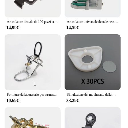
Articolatore dentale da 100 pezzi articolatore monouso in plastica telaio a ganascia in Nylon nero collo alto articolatore a collo basso
Articolatore universale dentale nessun cerotto necessario tecnico coreano Jaw Frame attrezzature da laboratorio forniture per strumenti di odontoiatria
14,99€
14,59€
Forniture da laboratorio per strumenti di odontoiatria per articolatore dentale semplice in lega di zinco L M S per tecnico dentale
Simulazione del movimento della mascella articolatore artex bn mini size articolatore preciso laboratorio odontotecnico
10,69€
33,29€