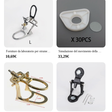
Forniture da laboratorio per strumenti di odontoiatria per articolatore dentale semplice in lega di zinco L M S per tecnico dentale
Simulazione del movimento della mascella articolatore artex bn mini size articolatore preciso laboratorio odontotecnico
10,69€
33,29€