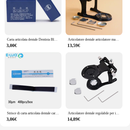
Carta articolata dentale Dentista Blu Rosso Strisce per morso fronte-retro Sbiancamento dei denti Strumenti per materiali dentali
Articolatore dentale articolatore magnetico per protesi regolabile per il montaggio di modelli dentali prefusi strumenti per attrezzature da laboratorio odontotecnico
3,00€
13,59€
Strisce di carta articolata dentale carta da morso a doppia faccia cura dei denti orali strumenti per lo sbiancamento del materiale del dentista
Articolatore dentale regolabile per il montaggio di protesi Articolatore magnetico Pre-cast Modelli dentali Strumenti per attrezzature da laboratorio odontoiatrico
3,06€
14,89€