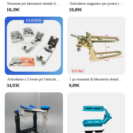
Strumenti per laboratorio dentale Articolatore per denti per protesi Attrezzatura regolabile Articolatore per laboratorio dentale Prodotto per laboratorio odontoiatrico
Articolatore magnetico per protesi regolabile articolatore di alta qualità per il montaggio di modelli dentali prefusi attrezzature per laboratori odontotecnici
10,39€
18,09€
Articolatore a 3 forme per l'articolazione dei modelli di laboratorio digitale Supporto per stampa 3D dentale
1 pz strumenti di laboratorio dentale attrezzatura regolabile protesi denti articolatore laboratorio dentale articolatore laboratorio dentale prodotto
34,93€
9,89€