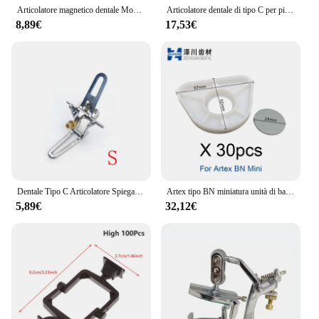
Articolatore magnetico dentale Montaggio regolabile Modelli dentali pre-cast Strumenti per attrezzature da laboratorio per odontoiatria
Articolatore dentale di tipo C per piantare una grande struttura magnetica per strumento tecnico di odontoiatria Forniture da laboratorio Prodotti per il dentista
8,89€
17,53€
Dentale Tipo C Articolatore Spiegazione Grande Cornice Magnete Articolatore Semplice In Lega di Zinco SM Dentis Strumento Articolazione Universale
Artex tipo BN miniatura unità di base articolatore denti modello scala accurata modello di gesso attrezzatura da laboratorio dentale
5,89€
32,12€