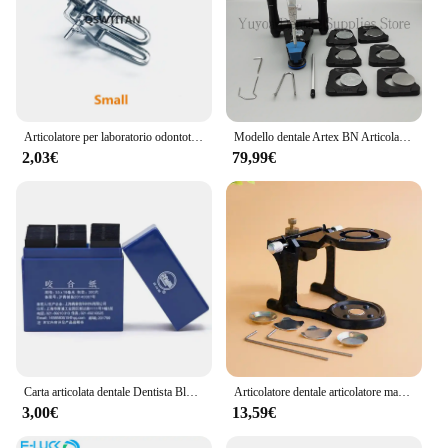
Articolatore per laboratorio odontotecnico cromato Full High Arch regolabile grande/medio/piccolo
Modello dentale Artex BN Articolatore funzionale e accessori Modello di denti Scala accurata Modello in gesso Attrezzatura da laboratorio per odontoiatria
2,03€
79,99€
Carta articolata dentale Dentista Blu Rosso Strisce per morso fronte-retro Sbiancamento dei denti Strumenti per materiali dentali
Articolatore dentale articolatore magnetico per protesi regolabile per il montaggio di modelli dentali prefusi strumenti per attrezzature da laboratorio odontotecnico
3,00€
13,59€