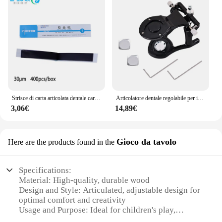
Strisce di carta articolata dentale carta da morso a doppia faccia cura dei denti orali strumenti per lo sbiancamento del materiale del dentista
Articolatore dentale regolabile per il montaggio di protesi Articolatore magnetico Pre-cast Modelli dentali Strumenti per attrezzature da laboratorio odontoiatrico
3,06€
14,89€
Gioco da tavolo
Here are the products found in the
Specifications:
Material: High-quality, durable wood
Design and Style: Articulated, adjustable design for
optimal comfort and creativity
Usage and Purpose: Ideal for children's play,
learning, and artistic expression