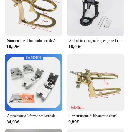
Strumenti per laboratorio dentale Articolatore per denti per protesi Attrezzatura regolabile Articolatore per laboratorio dentale Prodotto per laboratorio odontoiatrico
Articolatore magnetico per protesi regolabile articolatore di alta qualità per il montaggio di modelli dentali prefusi attrezzature per laboratori odontotecnici
10,39€
18,09€
Articolatore a 3 forme per l'articolazione dei modelli di laboratorio digitale Supporto per stampa 3D dentale
1 pz strumenti di laboratorio dentale attrezzatura regolabile protesi denti articolatore laboratorio dentale articolatore laboratorio dentale prodotto
34,93€
9,89€