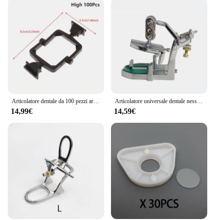
Articolatore dentale da 100 pezzi articolatore monouso in plastica telaio a ganascia in Nylon nero collo alto articolatore a collo basso
Articolatore universale dentale nessun cerotto necessario tecnico coreano Jaw Frame attrezzature da laboratorio forniture per strumenti di odontoiatria
14,99€
14,59€