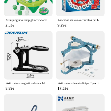
Mini pinguino rompighiaccio-salva Little Penguin Ice Game-interazione genitore-figlio giocattoli Desktop per bambini
Giocattoli da tavolo educativi per bambini TAPPLE inglese spagnolo Gioco con alfabeto pazzo Gioco per famiglie giocattolo giradischi interattivo genitore-figlio
2,53€
9,29€
Articolatore magnetico dentale Montaggio regolabile Modelli dentali pre-cast Strumenti per attrezzature da laboratorio per odontoiatria
Articolatore dentale di tipo C per piantare una grande struttura magnetica per strumento tecnico di odontoiatria Forniture da laboratorio Prodotti per il dentista
8,89€
17,53€