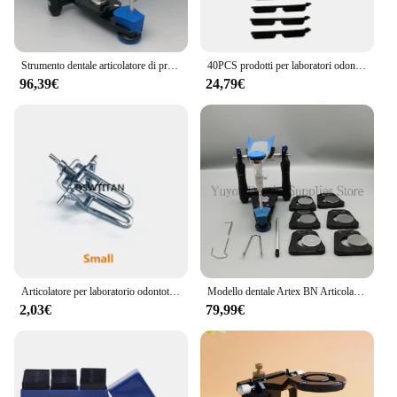
Strumento dentale articolatore di precisione funzionale dentale per modello Artex BN modello di gesso in scala accurata lavoro spedizione gratuita
40PCS prodotti per laboratori odontotecnici articolatore In plastica monouso a mezza bocca blu nel lavoro modello di laboratorio
96,39€
24,79€
Articolatore per laboratorio odontotecnico cromato Full High Arch regolabile grande/medio/piccolo
Modello dentale Artex BN Articolatore funzionale e accessori Modello di denti Scala accurata Modello in gesso Attrezzatura da laboratorio per odontoiatria
2,03€
79,99€