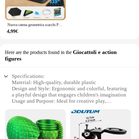
Nuova catena geometrica scacchi Puzzle triangolo scacchi gioco da tavolo elastico formazione interazione familiare esercizio pensiero giocattoli regali
4,99€
Giocattoli e action
Here are the products found in the
figures
Specifications:
Material: High-quality, durable plastic
Design and Style: Ergonomic and colorful, featuring
a playful design that engages children's imagination
Usage and Purpose: Ideal for creative play,
articulation, and storytelling
Shape or Size or Weight or Quantity: Generously
sized to accommodate multiple figures and
accessories
Performance and Property: Sturdy construction
ensures long-lasting use and easy cleaning