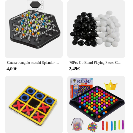
must-have for any child's playroom. This innovative
table is not just a place for children to play, but also
a tool for developing their cognitive skills. The
articulated design allows for a dynamic playing
experience, as the table can be adjusted to various
heights, promoting interactive play and
encouraging children to stand or sit comfortably
while engaging in games like chess or checkers. The
table's smooth surface ensures that pieces slide
easily, enhancing gameplay and reducing
Catena triangolo scacchi Splendor Duel gioco da tavolo gioco di strategia per bambini e adulti divertente gioco di famiglia logica scacchi Track Tables Game
70Pcs Go Board Playing Pieces Go Chess Game Stones per giochi da tavolo di strategia classica Go Board Game Weiqi Gobang Go Games
frustration.
4,09€
2,49€
**Durable and Convenient**
Crafted from high-quality MDF, this table is built to
withstand the rigors of childhood play. Its robust
construction ensures that it can withstand the bumps
and knocks that come with active play, making it a
reliable addition to any family's game collection.
The inclusion of a storage compartment means that
pieces are always within reach, and the table can be
easily cleaned, maintaining its pristine condition.
The Articulated Children's Table Giochi Scacchi is