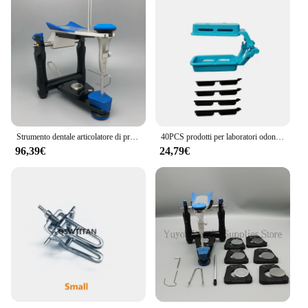
Strumento dentale articolatore di precisione funzionale dentale per modello Artex BN modello di gesso in scala accurata lavoro spedizione gratuita
40PCS prodotti per laboratori odontotecnici articolatore In plastica monouso a mezza bocca blu nel lavoro modello di laboratorio
96,39€
24,79€