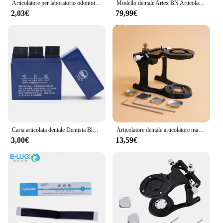
Articolatore per laboratorio odontotecnico cromato Full High Arch regolabile grande/medio/piccolo
Modello dentale Artex BN Articolatore funzionale e accessori Modello di denti Scala accurata Modello in gesso Attrezzatura da laboratorio per odontoiatria
2,03€
79,99€
Carta articolata dentale Dentista Blu Rosso Strisce per morso fronte-retro Sbiancamento dei denti Strumenti per materiali dentali
Articolatore dentale articolatore magnetico per protesi regolabile per il montaggio di modelli dentali prefusi strumenti per attrezzature da laboratorio odontotecnico
3,00€
13,59€