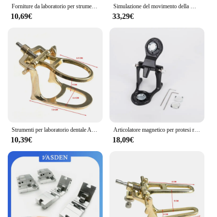
Forniture da laboratorio per strumenti di odontoiatria per articolatore dentale semplice in lega di zinco L M S per tecnico dentale
Simulazione del movimento della mascella articolatore artex bn mini size articolatore preciso laboratorio odontotecnico
10,69€
33,29€
Strumenti per laboratorio dentale Articolatore per denti per protesi Attrezzatura regolabile Articolatore per laboratorio dentale Prodotto per laboratorio odontoiatrico
Articolatore magnetico per protesi regolabile articolatore di alta qualità per il montaggio di modelli dentali prefusi attrezzature per laboratori odontotecnici
10,39€
18,09€