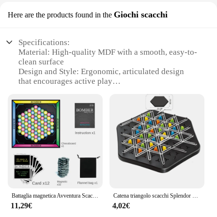
Giochi scacchi
Here are the products found in the
Specifications:
Material: High-quality MDF with a smooth, easy-to-
clean surface
Design and Style: Ergonomic, articulated design
that encourages active play
Usage and Purpose: Ideal for chess, checkers, and
other board games
Performance and Property: Durable construction
withstands rigorous play
Parts and Accessories: Includes a set of chess pieces
and a storage compartment
Applicable People: Designed for children aged 3-12
years
Features:
|Articulated Children S Table|Wholesale|Vendors|
Battaglia magnetica Avventura Scacchi Divertimento Scacchi a induzione magnetica Effetto per bambini Scacchi Gioco da tavolo Giocattolo interattivo genitore-figlio
Catena triangolo scacchi Splendor Duel gioco da tavolo gioco di strategia per bambini e adulti divertente gioco di famiglia logica scacchi Track Tables Game
11,29€
4,02€
**Engaging and Educational Playtime**
The Articulated Children's Table Giochi Scacchi is a