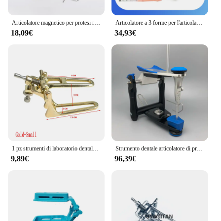
Articolatore magnetico per protesi regolabile articolatore di alta qualità per il montaggio di modelli dentali prefusi attrezzature per laboratori odontotecnici
Articolatore a 3 forme per l'articolazione dei modelli di laboratorio digitale Supporto per stampa 3D dentale
18,09€
34,93€
1 pz strumenti di laboratorio dentale attrezzatura regolabile protesi denti articolatore laboratorio dentale articolatore laboratorio dentale prodotto
Strumento dentale articolatore di precisione funzionale dentale per modello Artex BN modello di gesso in scala accurata lavoro spedizione gratuita
9,89€
96,39€