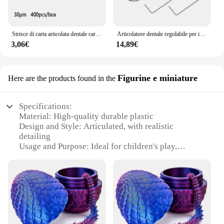
Strisce di carta articolata dentale carta da morso a doppia faccia cura dei denti orali strumenti per lo sbiancamento del materiale del dentista
Articolatore dentale regolabile per il montaggio di protesi Articolatore magnetico Pre-cast Modelli dentali Strumenti per attrezzature da laboratorio odontoiatrico
3,06€
14,89€
Figurine e miniature
Here are the products found in the
Specifications:
Material: High-quality durable plastic
Design and Style: Articulated, with realistic
detailing
Usage and Purpose: Ideal for children's play,
storytelling, and creative expression
Type and Category: Educational toy set
Performance and Property: Sturdy construction
ensures long-lasting play
Parts and Accessories: Includes a table and chairs,
designed for interactive play