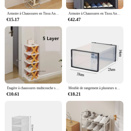
Armoire à Chaussures en Tissu Anti-Poussière, Rangement Multicouche T1, Non Tissés, Ménage, Type Économique
Armoire à Chaussures en Tissu Anti-Poussière, Rangement Simple, Type Économique, Multicouche, Non-tissés T1, Meuble Ménager
€15.17
€42.47
Étagère à chaussures multicouche simple, étagères à chaussures amovibles, poignées de stockage, armoire à documents, économise la famille et le ménage, T1, nouveau
Meuble de rangement à plusieurs niveaux pour chaussures, chambre à coucher, salon, dortoir, anti-poussière, simple, évaluation, BLOShoe T1, maison
€10.61
€18.21