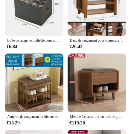
interior with multiple compartments to
accommodate a wide range of shoe sizes
Performance and Property: Sturdy construction with
smooth, easy-to-clean surfaces
Features:
Boîte de rangement pliable pour chaussures, MELType avec couvercle, séparateur anti-poussière, organisateur domestique
Banc de rangement pour chaussures T1 avec siège à coussin double couche, tabouret à chaussures, hôtel de salon, rangement d'entrée, meubles de couloir
|Wholesale|Vendors|
€6.84
€26.42
**Elegant Storage Solution**
The Armoire de rangement chaussures is not just a
storage unit; it's a statement piece that adds a touch
of sophistication to any room. With its classic
French design, this armoire features a sleek
silhouette that blends seamlessly with various
interior styles. The laminate finish offers a durable
and easy-to-clean surface, ensuring that your shoes
are kept in pristine condition. The armoire's design
is not only functional but also visually appealing,
making it a perfect addition to any space.
Armoire de rangement multicouche pour chaussures d'entrée domestique, coussin de sac souple, cloison T1, banc de salle de bain
Meuble à chaussures en bois de grande capacité, armoire d'entrée domestique, balcon intérieur, foyer, meubles de maison, KMSC
€18.29
€119.28
**Versatile and Space-Efficient**
The Armoire de rangement chaussures is designed