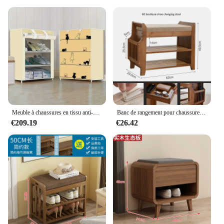
Usage and Purpose: Ideal for organizing and
displaying shoes
Performance and Property: Sturdy construction
ensures stability and longevity
Parts and Accessories: Includes shoe racks and
supports for optimal storage
Shape or Size or Weight or Quantity: Spacious,
accommodating a variety of shoe sizes
Features:
|Wholesale|Vendors|
Meuble à chaussures en tissu anti-poussière T1, rangement simple multicouche pour chaussures, meuble à chaussures de type économique domestique non tissé T1
Banc de rangement pour chaussures T1 avec siège à coussin double couche, tabouret à chaussures, hôtel de salon, rangement d'entrée, meubles de couloir
€209.19
€26.42
**Elegant and Functional Storage Solution**
The Armoire de rangement chaussures is a
testament to the fusion of elegance and
functionality. This meticulously crafted piece is not
just a storage solution but a statement of style. Its
modern design with a classic touch makes it a
versatile addition to any room, whether it's a
bedroom, closet, or entryway. The high-quality
MDF construction with a durable laminate finish
ensures that the armoire withstands the test of time,
while the sturdy shoe racks and supports provide