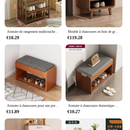
Armoire de rangement multicouche pour chaussures d'entrée domestique, coussin de sac souple, cloison T1, banc de salle de bain
Meuble à chaussures en bois de grande capacité, armoire d'entrée domestique, balcon intérieur, foyer, meubles de maison, KMSC
€18.29
€119.28
Armoire à chaussures pour une porte de maison, étagère à chaussures, entrée multifonctionnelle, coussin de sac souple, organisateur créatif
Armoire à chaussures domestique T1, petite porte étroite, étagère intérieure, anti-poussière, rangement simple à l'extérieur de la porte
€11.89
€10.27