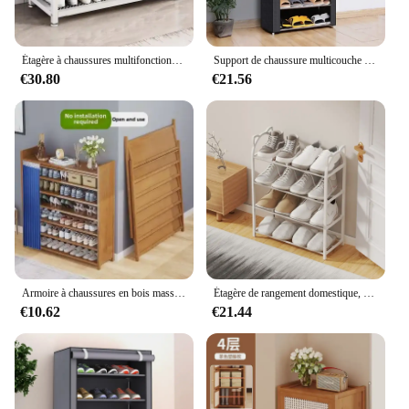
Étagère à chaussures multifonctionnelle nordique, porte d'entrée, armoire à chaussures, luxe abordable, sens haut de gamme, maison simple, banc de rangement
Support de chaussure multicouche T1 en tissu non tissé, étagère anti-poussière pour couloir et entrée, armoire peu encombrante, meubles de maison
€30.80
€21.56
Armoire à chaussures en bois massif, rangement multicouche, sans installation, porte de maison, salle de location, nouveaux modèles
Étagère de rangement domestique, armoire à chaussures simple, tube galvanisé chat, 4 couches, 56x47x19cm
€10.62
€21.44