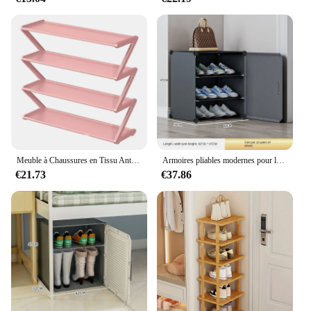
Meuble à Chaussures en Tissu Anti-Poussière en Forme de 7, Simple, Multifonctionnel, Ménage, Multicouche, Gain de Place, T1
Armoires pliables modernes pour le rangement des chaussures, étagère de couloir, multicouche, anti-poussière, simple, maison, salon, couloir, T1, votre chambre
€21.73
€37.86