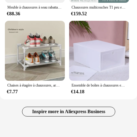
Meuble à chaussures à seau rabattable ultra-fin nordique, design super étroit et haut avec tiroirs, porte-manteau et rangement de porte, nouveau
Chaussures multicouches T1 peu encombrantes, bottes, chaussures de Cisco
€88.36
€159.52
Chaises à étagère à chaussures, armoires de salon, ensembles de meubles de jardin, panneaux de sauna
Ensemble de boîtes à chaussures en plastique pliables, étagère de rangement pour chaussures, armoires à chaussures, blanc, clair, évalué T1, nouveau
€7.77
€14.18
Inspire more in Aliexpress Business