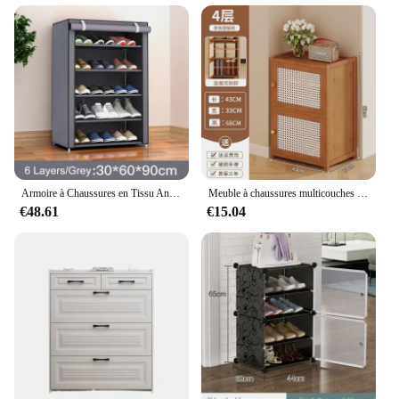
Armoire à Chaussures en Tissu Anti-Poussière, Rangement Multicouche T1, Non Tissés, Ménage, Type Économique
Meuble à chaussures multicouches en bambou, rangement d'entrée simple et anti-poussière, meuble à chaussures à porte étroite T1 avec design de la WUNICEF pour un usage domestique
€48.61
€15.04