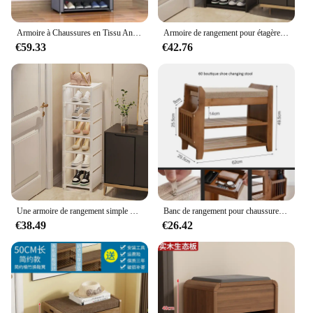
Armoire à Chaussures en Tissu Anti-Poussière, Rangement Multicouche T1, Non Tissés, Ménage, Type Économique
Armoire de rangement pour étagère à chaussures d'entrée de gamme, qui peut être combinée librement et occupe une petite surface.
€59.33
€42.76
Une armoire de rangement simple pour étagère à chaussures d'entrée de gamme qui peut être combinée librement et occupe une petite surface.
Banc de rangement pour chaussures T1 avec siège à coussin double couche, tabouret à chaussures, hôtel de salon, rangement d'entrée, meubles de couloir
€38.49
€26.42