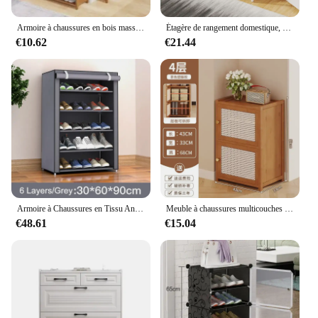
Armoire à chaussures en bois massif, rangement multicouche, sans installation, porte de maison, salle de location, nouveaux modèles
Étagère de rangement domestique, armoire à chaussures simple, tube galvanisé chat, 4 couches, 56x47x19cm
€10.62
€21.44
Armoire à Chaussures en Tissu Anti-Poussière, Rangement Multicouche T1, Non Tissés, Ménage, Type Économique
Meuble à chaussures multicouches en bambou, rangement d'entrée simple et anti-poussière, meuble à chaussures à porte étroite T1 avec design de la WUNICEF pour un usage domestique
€48.61
€15.04