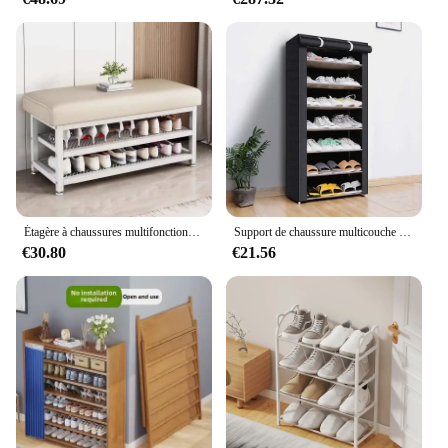
Étagère à chaussures multifonctionnelle nordique, porte d'entrée, armoire à chaussures, luxe abordable, sens haut de gamme, maison simple, banc de rangement
Support de chaussure multicouche T1 en tissu non tissé, étagère anti-poussière pour couloir et entrée, armoire peu encombrante, meubles de maison
€30.80
€21.56