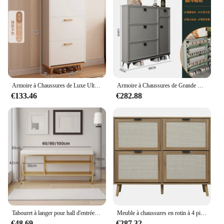
Armoire à Chaussures de Luxe Ultra Mince T1, Rangement en Bois, Tournant Vertical, Grand Meuble Moderne Multicouche
Armoire à Chaussures de Grande Capacité T1, Porte de Maison, Couloir, Entrée Inclinable Ultra-Mince
€133.46
€282.88
Tabouret à langer pour hall d'entrée, meuble de rangement nordique pour chaussures, support en métal à vent crème, banc bas, meubles de luxe
Meuble à chaussures en rotin à 4 pivots, armoire de rangement T1 à 2 niveaux pour talons, pantoufles, chaussures autoportantes
€48.69
€287.32