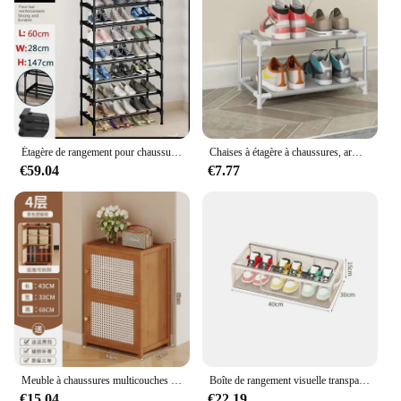
Étagère de rangement pour chaussures, armoire à chaussures, support de support peu encombrant, assemblage facile, bottes anti-poussière, bricolage, évaluation, 3-8 couches, T1
Chaises à étagère à chaussures, armoires de salon, ensembles de meubles de jardin, panneaux de sauna
€59.04
€7.77
Meuble à chaussures multicouches en bambou, rangement d'entrée simple et anti-poussière, meuble à chaussures à porte étroite T1 avec design de la WUNICEF pour un usage domestique
Boîte de rangement visuelle transparente pour chaussures astronomiques, armoire à chaussures pliable anti-poussière, grande capacité, gain de place, lit
€15.04
€22.19