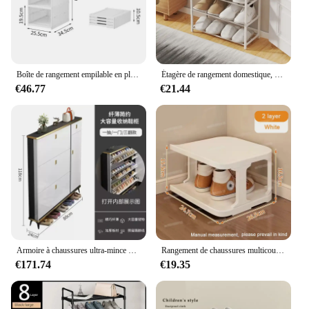
Boîte de rangement empilable en plastique transparent pour chaussures, armoire à chaussures pliante, anti-poussière, gain de place, évaluation T1
Étagère de rangement domestique, armoire à chaussures simple, tube galvanisé chat, 4 couches, 56x47x19cm
€46.77
€21.44
Armoire à chaussures ultra-mince personnalisée, grande capacité, seau à benne basculante, armoire d'entrée, étagère à chaussures peu encombrante
Rangement de chaussures multicouche T1, minimalistes, pour la maison, dortoir, gain de place, armoires d'angle murales
€171.74
€19.35