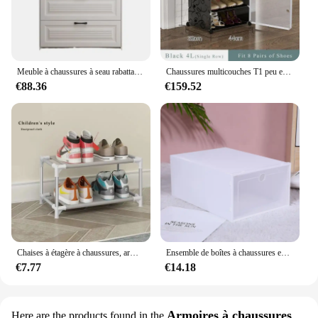
Meuble à chaussures à seau rabattable ultra-fin nordique, design super étroit et haut avec tiroirs, porte-manteau et rangement de porte, nouveau
Chaussures multicouches T1 peu encombrantes, bottes, chaussures de Cisco
€88.36
€159.52
Chaises à étagère à chaussures, armoires de salon, ensembles de meubles de jardin, panneaux de sauna
Ensemble de boîtes à chaussures en plastique pliables, étagère de rangement pour chaussures, armoires à chaussures, blanc, clair, évalué T1, nouveau
€7.77
€14.18
Armoires à chaussures
Here are the products found in the