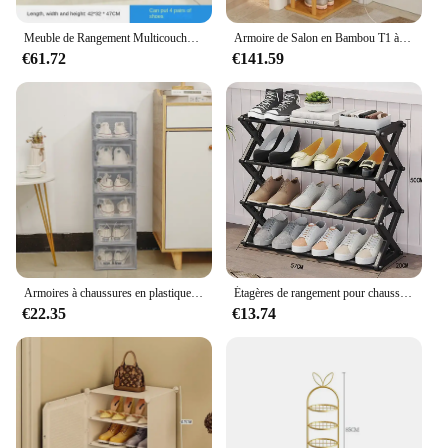
Meuble de Rangement Multicouche pour Chaussures, Meuble T1, Chambre à Coucher, Couloir, Maison Moderne, Anti-Poussière, Luminerack, Salon, Nouveau
Armoire de Salon en Bambou T1 à 6 Couches, Support Empilable, Étagère de Rangement pour Chaussures, Meubles d'Entrée
€61.72
€141.59
Armoires à chaussures en plastique transparent avec couvercle avant empilable, boîte de rangement, grande humidité
Étagères de rangement pour chaussures en métal T1, armoire à chaussures à 4/5 niveaux, meubles d'assemblage de type X, maison, balcon, dortoir
€22.35
€13.74