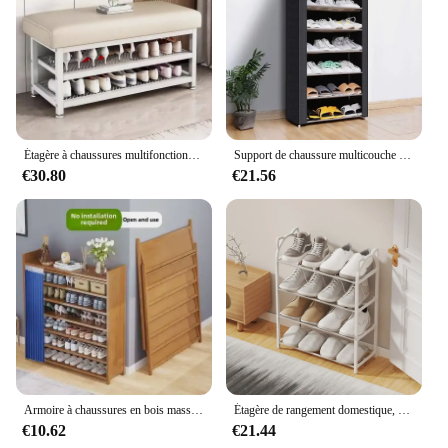
Étagère à chaussures multifonctionnelle nordique, porte d'entrée, armoire à chaussures, luxe abordable, sens haut de gamme, maison simple, banc de rangement
Support de chaussure multicouche T1 en tissu non tissé, étagère anti-poussière pour couloir et entrée, armoire peu encombrante, meubles de maison
€30.80
€21.56
Armoire à chaussures en bois massif, rangement multicouche, sans installation, porte de maison, salle de location, nouveaux modèles
Étagère de rangement domestique, armoire à chaussures simple, tube galvanisé chat, 4 couches, 56x47x19cm
€10.62
€21.44