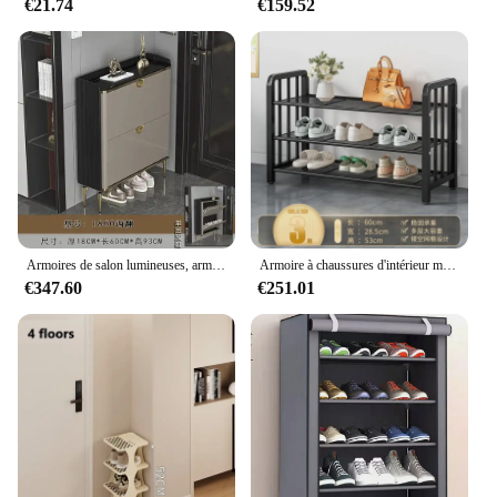
€21.74
€159.52
to offer a high-quality storage solution to their
customers. The armoire's availability in multiple
sizes ensures that it caters to a wide range of storage
needs, making it a versatile product for both
individual and commercial use. Whether you're
looking to stock up for your store or seeking a
reliable supplier, this armoire meets all your
requirements.
Armoires de salon lumineuses, armoire d'organisation de chaussures, meubles de chambre, armoires de salon, tapis d'évaluation de chaussures, étagère à chaussures, sac fourre-tout
Armoire à chaussures d'intérieur minimaliste, petit meuble étroit, simple, cloison superposée
€347.60
€251.01