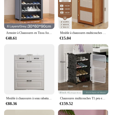
Armoire à Chaussures en Tissu Anti-Poussière, Rangement Multicouche T1, Non Tissés, Ménage, Type Économique
Meuble à chaussures multicouches en bambou, rangement d'entrée simple et anti-poussière, meuble à chaussures à porte étroite T1 avec design de la WUNICEF pour un usage domestique
€48.61
€15.04
Meuble à chaussures à seau rabattable ultra-fin nordique, design super étroit et haut avec tiroirs, porte-manteau et rangement de porte, nouveau
Chaussures multicouches T1 peu encombrantes, bottes, chaussures de Cisco
€88.36
€159.52