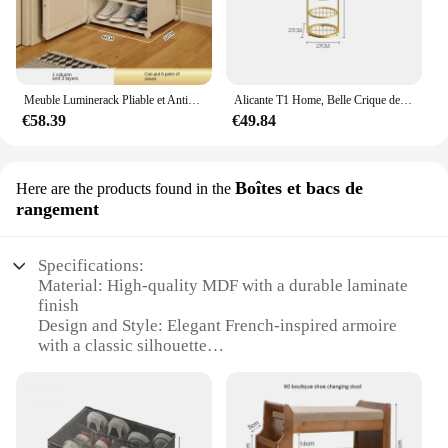
Meuble Luminerack Pliable et Anti-Poussière pour Chaussures, Meuble de Rangement Transparent, Plusieurs Couches, Salon, Simple, T1
Alicante T1 Home, Belle Crique de Rangement en Fer Multicouche, Peu Encombrante
€58.39
€49.84
Boîtes et bacs de
Here are the products found in the
rangement
Specifications:
Material: High-quality MDF with a durable laminate
finish
Design and Style: Elegant French-inspired armoire
with a classic silhouette
Usage and Purpose: Ideal for organizing and storing
a variety of footwear
Typical Adaptive Scenario: Perfect for homes,
offices, or boutiques
Shape or Size or Weight or Quantity: Spacious