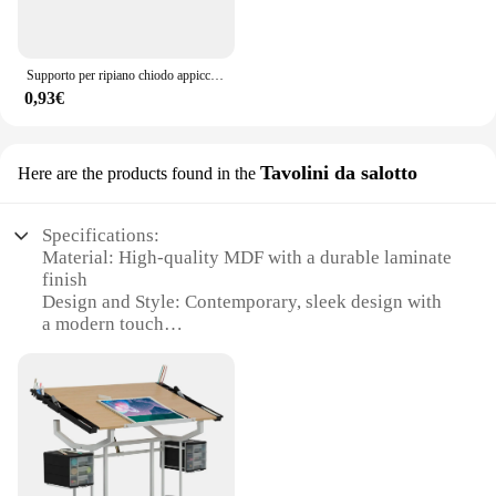
Supporto per ripiano chiodo appiccicoso Clip di supporto per ripiano per armadio autoadesivo supporto per parete divisorio gancio senza perforazione staffa forte
0,93€
Tavolini da salotto
Here are the products found in the
Specifications:
Material: High-quality MDF with a durable laminate
finish
Design and Style: Contemporary, sleek design with
a modern touch
Usage and Purpose: Ideal for hobbyists and
enthusiasts seeking a dedicated workspace
Performance and Property: Sturdy construction with
a smooth surface for easy cleaning
Shape or Size or Weight or Quantity: Compact yet
spacious, designed to fit in various room settings
Parts and Accessories: Comes with a built-in table,