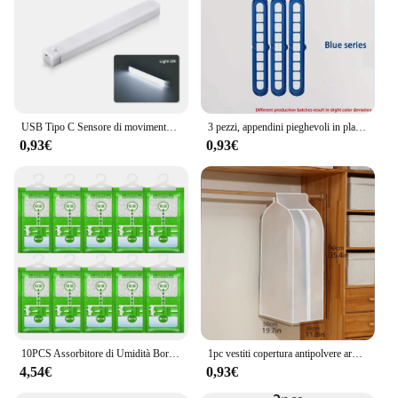
USB Tipo C Sensore di movimento ricaricabile Barra LED Luce notturna a induzione portatile per cucina Comodino Guardaroba Armadio Corridoio
3 pezzi, appendini pieghevoli in plastica a 9 fori, appendiabiti salvaspazio per impieghi gravosi, per camera, armadio, armadio, casa e Dor
0,93€
0,93€
10PCS Assorbitore di Umidità Borsa Appesa Antimuffa Guardaroba Borse Antiumidità Sacchetto Asciutto Deumidificazione per Armadio Essiccante Interno
1pc vestiti copertura antipolvere armadio finestra appesa copertura antipolvere copertura per abbigliamento panno copertura per abbigliamento per la casa borsa per vestiti appesa
4,54€
0,93€