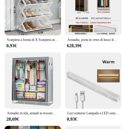
Scarpiera a forma di X Scarpiera assemblata multifunzionale per uso domestico Scarpiera semplice assemblata per uso domestico
Armadio, porta in vetro di lusso leggero, celebrità moderna di Internet, porta a battente, armadio ad angolo, armadio, camera da letto, casa
0,93€
628,39€
Armadio in tela, armadi in tessuto Pop-up con 3 grandi aree sospese, 6 scomparti impilabili e portaoggetti sotto, 125*45*170
Luci notturne Lampada a LED senza fili Sensore di movimento USB ricaricabile magnetico per armadio Camera Armadio Cucina Corridoio Lampadina rilevatore di tubi
28,69€
0,93€