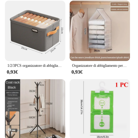
This Armadio con tavolo per hobby is not just a
piece of furniture; it's a versatile solution for
various environments. Its contemporary design
makes it suitable for home offices, workshops, or
even as a standalone piece in a living room or
bedroom. The ample storage space allows for the
organization of a wide range of items, from craft
supplies to office essentials. The sleek lines and
neutral color palette make it a seamless addition to
any decor, ensuring that functionality and style are
never compromised.
1/2/3PCS organizzatore di abbigliamento pieghevole armadio vestiti pantaloni organizzatore di immagazzinaggio armadio organizzatore cassetto organizzatore di giocattoli
Organizzatore di abbigliamento per guardaroba appeso organizzatore di tessuto per la casa organizzatore di sacchetti separatore di sacchetti di stoccaggio e borsa appesa
0,93€
0,93€