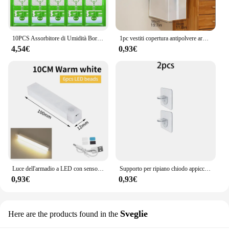
10PCS Assorbitore di Umidità Borsa Appesa Antimuffa Guardaroba Borse Antiumidità Sacchetto Asciutto Deumidificazione per Armadio Essiccante Interno
1pc vestiti copertura antipolvere armadio finestra appesa copertura antipolvere copertura per abbigliamento panno copertura per abbigliamento per la casa borsa per vestiti appesa
4,54€
0,93€
Luce dell'armadio a LED con sensore di movimento ricaricabile USB per la casa corridoio scale armadio cucina camera da letto lampada da notte Wireless a induzione
Supporto per ripiano chiodo appiccicoso Clip di supporto per ripiano per armadio autoadesivo supporto per parete divisorio gancio senza perforazione staffa forte
0,93€
0,93€
Sveglie
Here are the products found in the