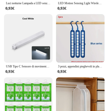
Luci notturne Lampada a LED senza fili Sensore di movimento USB ricaricabile magnetico per armadio Camera Armadio Cucina Corridoio Lampadina rilevatore di tubi
LED Motion Sensing Light Wireless USB ricaricabile Motion Detection adatto per armadio da cucina corridoio e luci per scale
0,93€
0,93€
USB Tipo C Sensore di movimento ricaricabile Barra LED Luce notturna a induzione portatile per cucina Comodino Guardaroba Armadio Corridoio
3 pezzi, appendini pieghevoli in plastica a 9 fori, appendiabiti salvaspazio per impieghi gravosi, per camera, armadio, armadio, casa e Dor
0,93€
0,93€