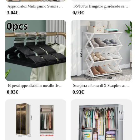
Appendiabiti Multi gancio Stand a forma di ramo di albero Mobile e comodo appendiabiti per la casa soggiorno dormitorio abbigliamento stoccaggio
1/5/10Pcs Hangable guardaroba sacchetto di deumidificazione a prova di umidità a prova di muffa sacchetto assorbente di umidità armadio dehumizer Eco Friendly
3,04€
0,93€
10 pezzi appendiabiti in metallo rivestito antiscivolo appendiabiti per impieghi gravosi appendiabiti per camicia in metallo con tacche rotonde per il vestito
Scarpiera a forma di X Scarpiera assemblata multifunzionale per uso domestico Scarpiera semplice assemblata per uso domestico
0,93€
0,93€