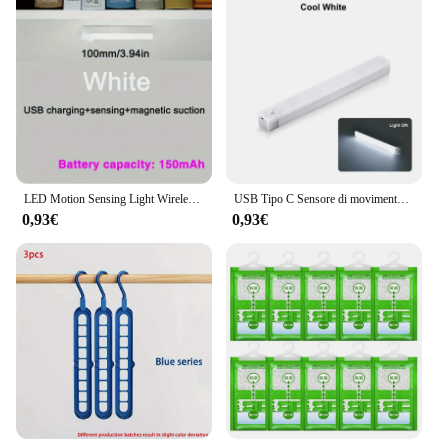
LED Motion Sensing Light Wireless USB ricaricabile Motion Detection adatto per armadio da cucina corridoio e luci per scale
USB Tipo C Sensore di movimento ricaricabile Barra LED Luce notturna a induzione portatile per cucina Comodino Guardaroba Armadio Corridoio
0,93€
0,93€