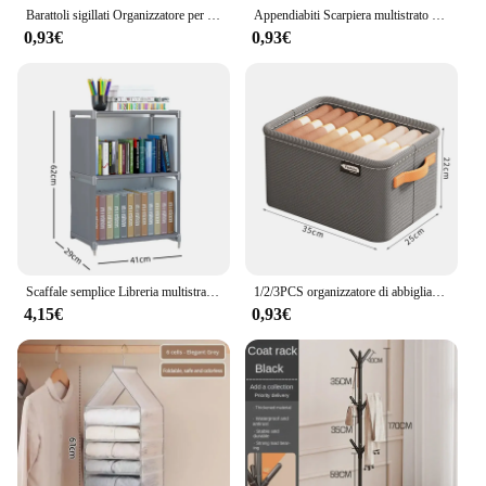
Barattoli sigillati Organizzatore per la conservazione dei cereali da cucina Serbatoio grande Scatola di immagazzinaggio in plastica a prova di umidità Set di barattoli per condimenti per la casa
Appendiabiti Scarpiera multistrato Porta Scaffale per cappelli e scarpe fai-da-te Semplice portaoggetti per organizer da soggiorno da terra
0,93€
0,93€
Scaffale semplice Libreria multistrato di facile montaggio Supporto per libri di facile montaggio Espositore per libri Organizzatore di libri Scaffale per detriti
1/2/3PCS organizzatore di abbigliamento pieghevole armadio vestiti pantaloni organizzatore di immagazzinaggio armadio organizzatore cassetto organizzatore di giocattoli
4,15€
0,93€