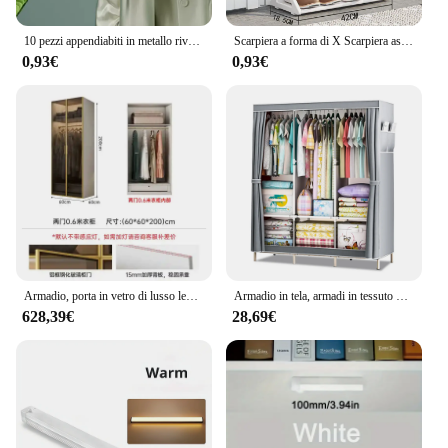
10 pezzi appendiabiti in metallo rivestito antiscivolo appendiabiti per impieghi gravosi appendiabiti per camicia in metallo con tacche rotonde per il vestito
Scarpiera a forma di X Scarpiera assemblata multifunzionale per uso domestico Scarpiera semplice assemblata per uso domestico
0,93€
0,93€
Armadio, porta in vetro di lusso leggero, celebrità moderna di Internet, porta a battente, armadio ad angolo, armadio, camera da letto, casa
Armadio in tela, armadi in tessuto Pop-up con 3 grandi aree sospese, 6 scomparti impilabili e portaoggetti sotto, 125*45*170
628,39€
28,69€