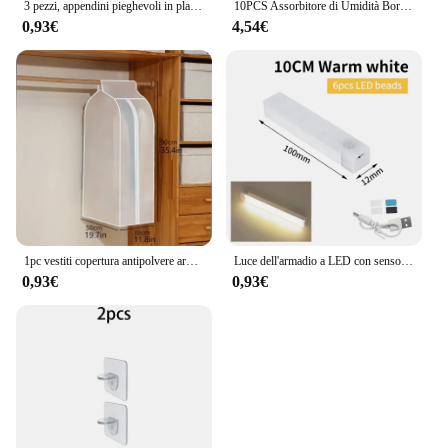
3 pezzi, appendini pieghevoli in plastica a 9 fori, appendiabiti salvaspazio per impieghi gravosi, per camera, armadio, armadio, casa e Dor
10PCS Assorbitore di Umidità Borsa Appesa Antimuffa Guardaroba Borse Antiumidità Sacchetto Asciutto Deumidificazione per Armadio Essiccante Interno
0,93€
4,54€
1pc vestiti copertura antipolvere armadio finestra appesa copertura antipolvere copertura per abbigliamento panno copertura per abbigliamento per la casa borsa per vestiti appesa
Luce dell'armadio a LED con sensore di movimento ricaricabile USB per la casa corridoio scale armadio cucina camera da letto lampada da notte Wireless a induzione
0,93€
0,93€