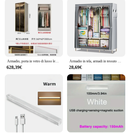
Armadio, porta in vetro di lusso leggero, celebrità moderna di Internet, porta a battente, armadio ad angolo, armadio, camera da letto, casa
Armadio in tela, armadi in tessuto Pop-up con 3 grandi aree sospese, 6 scomparti impilabili e portaoggetti sotto, 125*45*170
628,39€
28,69€