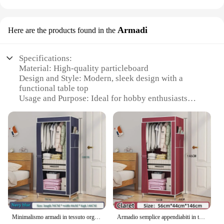
Armadi
Here are the products found in the
Specifications:
Material: High-quality particleboard
Design and Style: Modern, sleek design with a
functional table top
Usage and Purpose: Ideal for hobby enthusiasts
looking for a dedicated workspace
Performance and Property: Sturdy construction with
a smooth finish
Shape or Size or Weight or Quantity: Compact and
space-saving design
Parts and Accessories: Comes with a table top for
added functionality
Features:
**Optimized for Hobbyists**
The Armadio con tavolo per hobby is a versatile
Minimalismo armadi in tessuto organizzatore camera da letto antipolvere pieghevole appendiabiti pavimento multistrato armadietti per abbigliamento
Armadio semplice appendiabiti in tessuto Non tessuto dormitorio armadi per abbigliamento antipolvere armadio per studenti armadi a pavimento per persona singola
piece of furniture that combines the functionality of