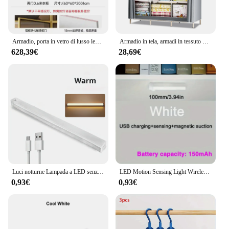
Armadio, porta in vetro di lusso leggero, celebrità moderna di Internet, porta a battente, armadio ad angolo, armadio, camera da letto, casa
Armadio in tela, armadi in tessuto Pop-up con 3 grandi aree sospese, 6 scomparti impilabili e portaoggetti sotto, 125*45*170
628,39€
28,69€
Luci notturne Lampada a LED senza fili Sensore di movimento USB ricaricabile magnetico per armadio Camera Armadio Cucina Corridoio Lampadina rilevatore di tubi
LED Motion Sensing Light Wireless USB ricaricabile Motion Detection adatto per armadio da cucina corridoio e luci per scale
0,93€
0,93€