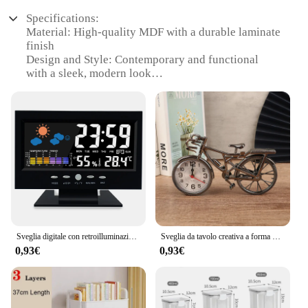
Specifications:
Material: High-quality MDF with a durable laminate
finish
Design and Style: Contemporary and functional
with a sleek, modern look
Usage and Purpose: Ideal for hobby enthusiasts
seeking a dedicated workspace
Shape or Size or Weight or Quantity: Spacious desk
area with ample storage capacity
Performance and Property: Sturdy construction with
smooth-gliding drawers
Parts and Accessories: Includes all necessary
hardware for easy assembly
Features:
|Wholesale|Vendors|
Sveglia digitale con retroilluminazione colorata Snooze sveglia con stazione di previsioni del tempo con Display data/temperatura/umidità/Snooze
Sveglia da tavolo creativa a forma di bicicletta con numeri arabi Vintage Home Decor Room decorazione del desktop artigianato regalo
0,93€
0,93€
**Optimized for Creativity and Organization**
The Armadio con tavolo per hobby is a testament to
functionality and style, designed to cater to the
needs of hobbyists and craftsmen. The desk area
provides ample space for various projects, while the