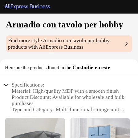
Armadio con tavolo per hobby
Find more style
Armadio con tavolo per hobby
products with AliExpress Business
Custodie e ceste
Here are the products found in the
Specifications:
Material: High-quality MDF with a smooth finish
Product Discount: Available for wholesale and bulk
purchases
Type and Category: Multi-functional storage unit
with a built-in table
Design and Style: Modern and sleek with a
minimalist aesthetic
Usage and Purpose: Ideal for hobbyists and craft