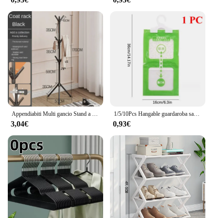
Appendiabiti Multi gancio Stand a forma di ramo di albero Mobile e comodo appendiabiti per la casa soggiorno dormitorio abbigliamento stoccaggio
1/5/10Pcs Hangable guardaroba sacchetto di deumidificazione a prova di umidità a prova di muffa sacchetto assorbente di umidità armadio dehumizer Eco Friendly
3,04€
0,93€