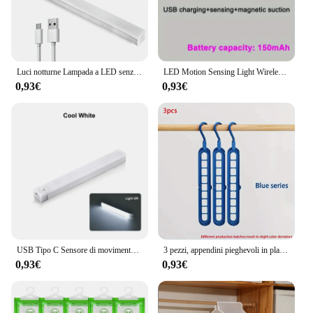
Luci notturne Lampada a LED senza fili Sensore di movimento USB ricaricabile magnetico per armadio Camera Armadio Cucina Corridoio Lampadina rilevatore di tubi
LED Motion Sensing Light Wireless USB ricaricabile Motion Detection adatto per armadio da cucina corridoio e luci per scale
0,93€
0,93€
USB Tipo C Sensore di movimento ricaricabile Barra LED Luce notturna a induzione portatile per cucina Comodino Guardaroba Armadio Corridoio
3 pezzi, appendini pieghevoli in plastica a 9 fori, appendiabiti salvaspazio per impieghi gravosi, per camera, armadio, armadio, casa e Dor
0,93€
0,93€