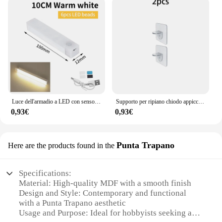
Luce dell'armadio a LED con sensore di movimento ricaricabile USB per la casa corridoio scale armadio cucina camera da letto lampada da notte Wireless a induzione
Supporto per ripiano chiodo appiccicoso Clip di supporto per ripiano per armadio autoadesivo supporto per parete divisorio gancio senza perforazione staffa forte
0,93€
0,93€
Punta Trapano
Here are the products found in the
Specifications:
Material: High-quality MDF with a smooth finish
Design and Style: Contemporary and functional
with a Punta Trapano aesthetic
Usage and Purpose: Ideal for hobbyists seeking a