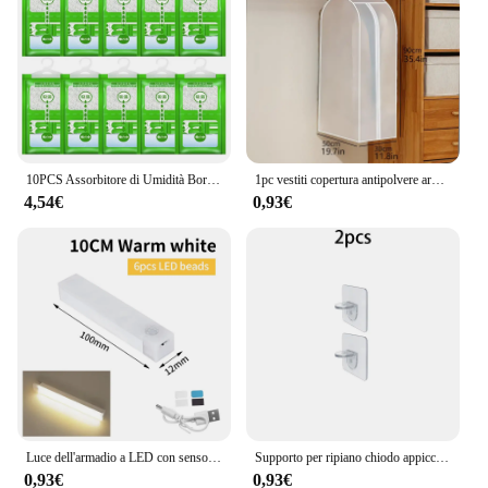
10PCS Assorbitore di Umidità Borsa Appesa Antimuffa Guardaroba Borse Antiumidità Sacchetto Asciutto Deumidificazione per Armadio Essiccante Interno
1pc vestiti copertura antipolvere armadio finestra appesa copertura antipolvere copertura per abbigliamento panno copertura per abbigliamento per la casa borsa per vestiti appesa
4,54€
0,93€
Luce dell'armadio a LED con sensore di movimento ricaricabile USB per la casa corridoio scale armadio cucina camera da letto lampada da notte Wireless a induzione
Supporto per ripiano chiodo appiccicoso Clip di supporto per ripiano per armadio autoadesivo supporto per parete divisorio gancio senza perforazione staffa forte
0,93€
0,93€