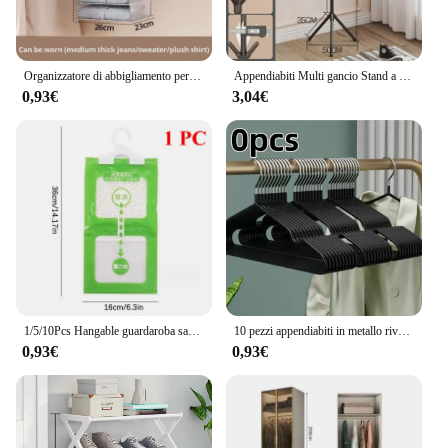
Organizzatore di abbigliamento per guardaroba appeso organizzatore di tessuto per la casa organizzatore di sacchetti separatore di sacchetti di stoccaggio e borsa appesa
Appendiabiti Multi gancio Stand a forma di ramo di albero Mobile e comodo appendiabiti per la casa soggiorno dormitorio abbigliamento stoccaggio
0,93€
3,04€
1/5/10Pcs Hangable guardaroba sacchetto di deumidificazione a prova di umidità a prova di muffa sacchetto assorbente di umidità armadio dehumizer Eco Friendly
10 pezzi appendiabiti in metallo rivestito antiscivolo appendiabiti per impieghi gravosi appendiabiti per camicia in metallo con tacche rotonde per il vestito
0,93€
0,93€