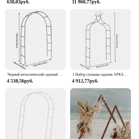
638,03руб.
11 960,77руб.
Черный металлический садовый Свадебный АРК, большая рамка с цветами, шары, арка, уличное украшение для газона, можно свободно собирать
1 Набор стальная садовая АРКА, свадебные фотообои, Цветочная рамка, шары, арка, открытый газон, декор для активного отдыха, реквизит для украшения дня рождения
4 538,56руб.
4 912,77руб.