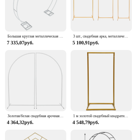
Большая круглая металлическая подставка для фона Свадьба Арка садовая Арка стальная рамка для свадебных помолвок юбилей вечеринок
3 шт., свадебная арка, металлический фон, прямоугольная свадебная подставка, рамка для воздушного шара, арка, белый/золотой
7 335,07руб.
5 100,91руб.
Золотая/белая свадебная арочная рамка, арка-подставка, фон, украшение, воздушный шар, арка для невесты, день рождения, 1,8 м/5,91 фута
1 м золотой свадебный квадратный архвал стойка для фона металлический цветок шар рамка Декор
4 364,32руб.
4 548,79руб.