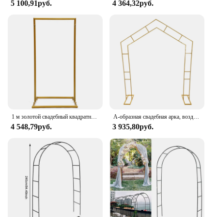
5 100,91руб.
4 364,32руб.
1 м золотой свадебный квадратный архвал стойка для фона металлический цветок шар рамка Декор
А-образная свадебная арка, воздушный шар, подставки для арки, украшение для фона, цветочные рамки для скалолазания, 2,4 м, золото/белый
4 548,79руб.
3 935,80руб.