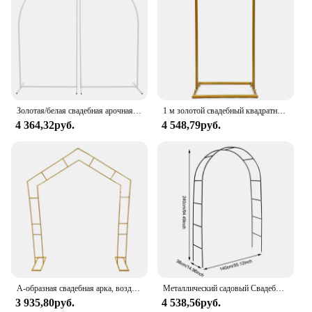
Золотая/белая свадебная арочная рамка, арка-подставка, фон, украшение, воздушный шар, арка для невесты, день рождения, 1,8 м/5,91 фута
1 м золотой свадебный квадратный архвал стойка для фона металлический цветок шар рамка Декор
4 364,32руб.
4 548,79руб.
А-образная свадебная арка, воздушный шар, подставки для арки, украшение для фона, цветочные рамки для скалолазания, 2,4 м, золото/белый
Металлический садовый Свадебный фотографический набор, 1 комплект, Цветочная рамка, шар, архальная лужайка, Большой Декор, товары для свадьбы, дня рождения
3 935,80руб.
4 538,56руб.