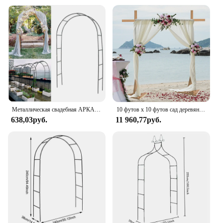
Металлическая свадебная АРКА, Штабелируемая Арка «сделай сам» для реквизита, принадлежности, украшение, легкая сборка, розы, ворота, шар, архальная архера, декор Вечерние
10 футов x 10 футов сад деревянная Свадебная церемония Арка фон рамка стенд цветок Арка стойка для фотостудии, свадебный душ, патио
638,03руб.
11 960,77руб.