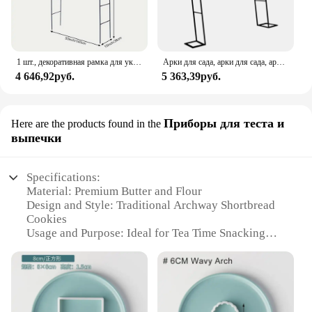
1 шт., декоративная рамка для украшения свадьбы
Арки для сада, арки для сада, арки для сада
4 646,92руб.
5 363,39руб.
Приборы для теста и
Here are the products found in the
выпечки
Specifications:
Material: Premium Butter and Flour
Design and Style: Traditional Archway Shortbread
Cookies
Usage and Purpose: Ideal for Tea Time Snacking
and Gifting
Performance and Property: Delicate Texture and
Classic Flavor
Quantity: Available in Bulk Sets for Vendors and
Suppliers