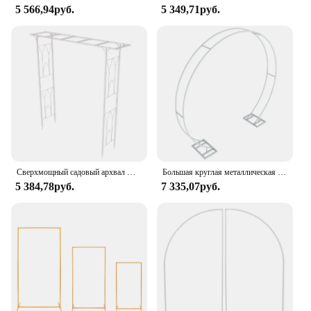
5 566,94руб.
5 349,71руб.
Сверхмощный садовый архвал Arbor Trellis альпинистское растение Свадебная вечеринка стойка для фона свода
Большая круглая металлическая подставка для фона Свадьба Арка садовая Арка стальная рамка для свадебных помолвок юбилей вечеринок
5 384,78руб.
7 335,07руб.