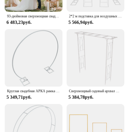
93-дюймовая сверхмощная свадебная арка, садовая арка для растений, фоновая подставка для уличной вечеринки, церемонии
2*2 м подставка для воздушных шаров свадебная АРКА Арка скалолазание рамки с 2 * цветочными стойками декорация для фона белый/золотой
6 483,23руб.
5 566,94руб.
Круглая свадебная АРКА рамка круг цветок Шар АРКА декорация для заднего фона на день рождения вечерние рождественские мероприятия
Сверхмощный садовый архвал Arbor Trellis альпинистское растение Свадебная вечеринка стойка для фона свода
5 349,71руб.
5 384,78руб.