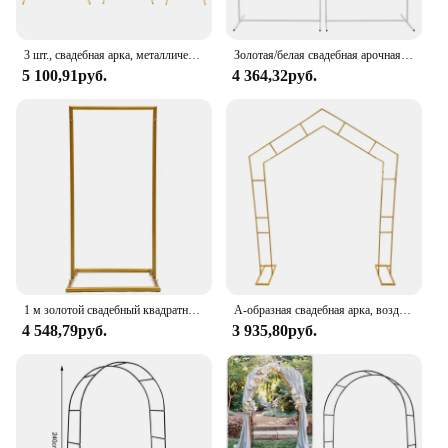
3 шт., свадебная арка, металлический фон, прямоугольная свадебная подставка, рамка для воздушного шара, арка, белый/золотой
Золотая/белая свадебная арочная рамка, арка-подставка, фон, украшение, воздушный шар, арка для невесты, день рождения, 1,8 м/5,91 фута
5 100,91руб.
4 364,32руб.
1 м золотой свадебный квадратный архвал стойка для фона металлический цветок шар рамка Декор
А-образная свадебная арка, воздушный шар, подставки для арки, украшение для фона, цветочные рамки для скалолазания, 2,4 м, золото/белый
4 548,79руб.
3 935,80руб.