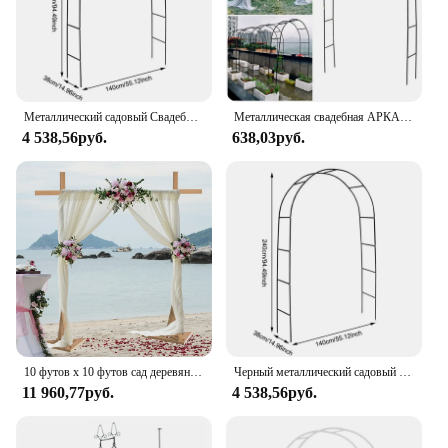
Металлический садовый Свадебный фотографический набор, 1 комплект, Цветочная рамка, шар, архальная лужайка, Большой Декор, товары для свадьбы, дня рождения
Металлическая свадебная АРКА, Штабелируемая Арка «сделай сам» для реквизита, принадлежности, украшение, легкая сборка, розы, ворота, шар, архальная архера, декор Вечерние
4 538,56руб.
638,03руб.
10 футов x 10 футов сад деревянная Свадебная церемония Арка фон рамка стенд цветок Арка стойка для фотостудии, свадебный душ, патио
Черный металлический садовый Свадебный АРК, большая рамка с цветами, шары, арка, уличное украшение для газона, можно свободно собирать
11 960,77руб.
4 538,56руб.