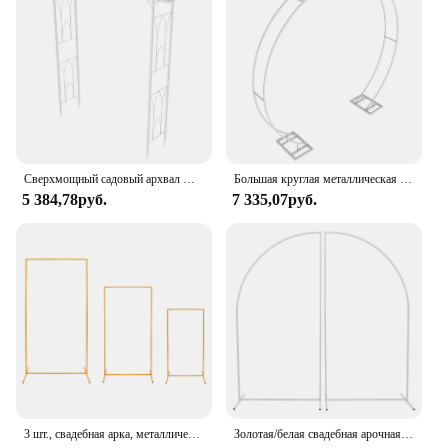
cookies. The lightweight and easy-to-store nature of
these cookies makes them ideal for any setting,
from a cozy gathering at home to a grand event.
With their timeless appeal and adaptable nature,
Archway Shortbread Cookies are a must-have for
anyone looking to add a touch of elegance and
indulgence to their culinary repertoire.
Сверхмощный садовый архвал Arbor Trellis альпинистское растение Свадебная вечеринка стойка для фона свода
Большая круглая металлическая подставка для фона Свадьба Арка садовая Арка стальная рамка для свадебных помолвок юбилей вечеринок
5 384,78руб.
7 335,07руб.
3 шт., свадебная арка, металлический фон, прямоугольная свадебная подставка, рамка для воздушного шара, арка, белый/золотой
Золотая/белая свадебная арочная рамка, арка-подставка, фон, украшение, воздушный шар, арка для невесты, день рождения, 1,8 м/5,91 фута