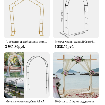
А-образная свадебная арка, воздушный шар, подставки для арки, украшение для фона, цветочные рамки для скалолазания, 2,4 м, золото/белый
Металлический садовый Свадебный фотографический набор, 1 комплект, Цветочная рамка, шар, архальная лужайка, Большой Декор, товары для свадьбы, дня рождения
3 935,80руб.
4 538,56руб.
Металлическая свадебная АРКА, Штабелируемая Арка «сделай сам» для реквизита, принадлежности, украшение, легкая сборка, розы, ворота, шар, архальная архера, декор Вечерние
10 футов x 10 футов сад деревянная Свадебная церемония Арка фон рамка стенд цветок Арка стойка для фотостудии, свадебный душ, патио