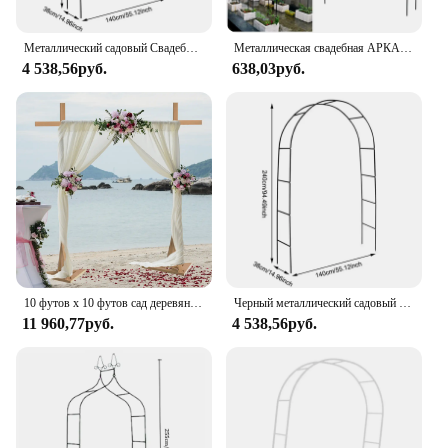
Металлический садовый Свадебный фотографический набор, 1 комплект, Цветочная рамка, шар, архальная лужайка, Большой Декор, товары для свадьбы, дня рождения
Металлическая свадебная АРКА, Штабелируемая Арка «сделай сам» для реквизита, принадлежности, украшение, легкая сборка, розы, ворота, шар, архальная архера, декор Вечерние
4 538,56руб.
638,03руб.
10 футов x 10 футов сад деревянная Свадебная церемония Арка фон рамка стенд цветок Арка стойка для фотостудии, свадебный душ, патио
Черный металлический садовый Свадебный АРК, большая рамка с цветами, шары, арка, уличное украшение для газона, можно свободно собирать
11 960,77руб.
4 538,56руб.