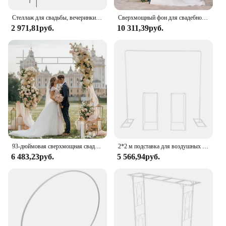
Стеллаж для свадьбы, вечеринки, арки, сада, металла, растений, скалолазания, арки, Декор, цветы, растения, воздушные шары
Сверхмощный фон для свадебной вечеринки с изображением арки двери деревянный шестиугольный цветочный орнамент
2 971,81руб.
10 311,39руб.
93-дюймовая сверхмощная свадебная арка, садовая арка для растений, фоновая подставка для уличной вечеринки, церемонии
2*2 м подставка для воздушных шаров свадебная АРКА Арка скалолазание рамки с 2 * цветочными стойками декорация для фона белый/золотой
6 483,23руб.
5 566,94руб.