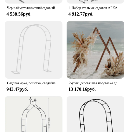
Черный металлический садовый Свадебный АРК, большая рамка с цветами, шары, арка, уличное украшение для газона, можно свободно собирать
1 Набор стальная садовая АРКА, свадебные фотообои, Цветочная рамка, шары, арка, открытый газон, декор для активного отдыха, реквизит для украшения дня рождения
4 538,56руб.
4 912,77руб.
Садовая арка, решетка, свадебная решетка, арка, металлическая арка, садовая арка для заднего двора, газона, украшение для садовой церемонии
2-упак. деревянная подставка для свадебной арки, треугольная беседка, рамка, фон, подставка для арки воздушных шаров
943,47руб.
13 170,16руб.