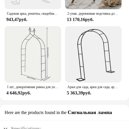
Садовая арка, решетка, свадебная решетка, арка, металлическая арка, садовая арка для заднего двора, газона, украшение для садовой церемонии
2-упак. деревянная подставка для свадебной арки, треугольная беседка, рамка, фон, подставка для арки воздушных шаров
943,47руб.
13 170,16руб.
1 шт., декоративная рамка для украшения свадьбы
Арки для сада, арки для сада, арки для сада
4 646,92руб.
5 363,39руб.
Сигнальная лампа
Here are the products found in the
Specifications: