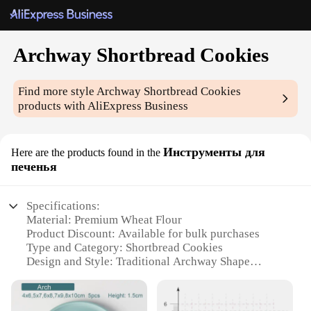
Archway Shortbread Cookies
Find more style
Archway Shortbread Cookies
products with AliExpress Business
Инструменты для
Here are the products found in the
печенья
Specifications:
Material: Premium Wheat Flour
Product Discount: Available for bulk purchases
Type and Category: Shortbread Cookies
Design and Style: Traditional Archway Shape
Usage and Purpose: Ideal for tea time, desserts, and
gifting
Performance and Property: Crisp, buttery texture