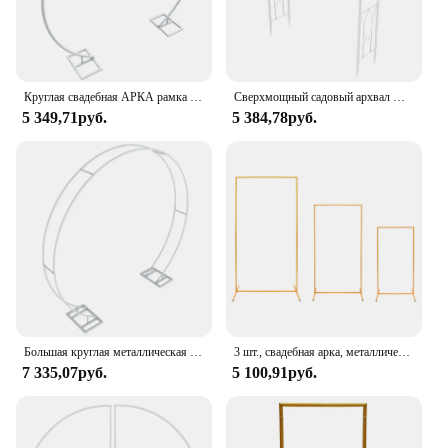
Круглая свадебная АРКА рамка круг цветок Шар АРКА декорация для заднего фона на день рождения вечерние рождественские мероприятия
Сверхмощный садовый архвал Arbor Trellis альпинистское растение Свадебная вечеринка стойка для фона свода
5 349,71руб.
5 384,78руб.
Большая круглая металлическая подставка для фона Свадьба Арка садовая Арка стальная рамка для свадебных помолвок юбилей вечеринок
3 шт., свадебная арка, металлический фон, прямоугольная свадебная подставка, рамка для воздушного шара, арка, белый/золотой
7 335,07руб.
5 100,91руб.