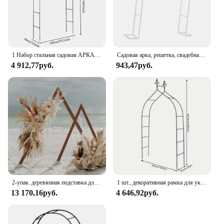
1 Набор стальная садовая АРКА, свадебные фотообои, Цветочная рамка, шары, арка, открытый газон, декор для активного отдыха, реквизит для украшения дня рождения
Садовая арка, решетка, свадебная решетка, арка, металлическая арка, садовая арка для заднего двора, газона, украшение для садовой церемонии
4 912,77руб.
943,47руб.
2-упак. деревянная подставка для свадебной арки, треугольная беседка, рамка, фон, подставка для арки воздушных шаров
1 шт., декоративная рамка для украшения свадьбы
13 170,16руб.
4 646,92руб.